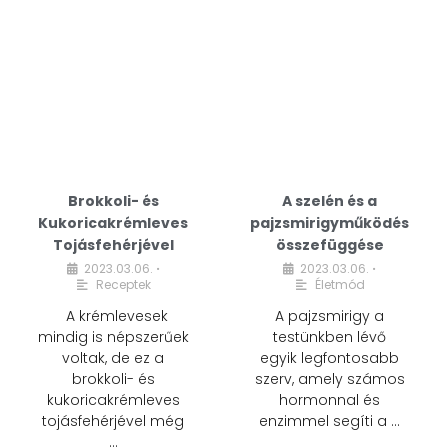
Brokkoli- és
A szelén és a
Kukoricakrémleves
pajzsmirigyműködés
Tojásfehérjével
összefüggése
2023.03.06.
2023.03.06.
•
•
Receptek
Életmód
A krémlevesek
A pajzsmirigy a
mindig is népszerűek
testünkben lévő
voltak, de ez a
egyik legfontosabb
brokkoli- és
szerv, amely számos
kukoricakrémleves
hormonnal és
tojásfehérjével még
enzimmel segíti a …
…