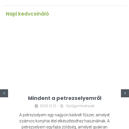
Napi kedvcsináló
z
Mindent a petrezselyemről
2023.12.21.
Gyógynövények
•
A petrezselyem egy nagyon kedvelt fűszer, amelyet
számos konyhai étel elkészítéséhez használnak. A
petrezselyem egyfajta zöldség, amelyet gyakran