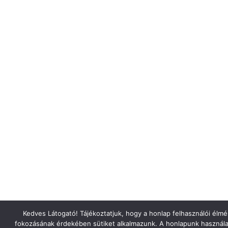
Kedves Látogató! Tájékoztatjuk, hogy a honlap felhasználói élm
fokozásának érdekében sütiket alkalmazunk. A honlapunk használa