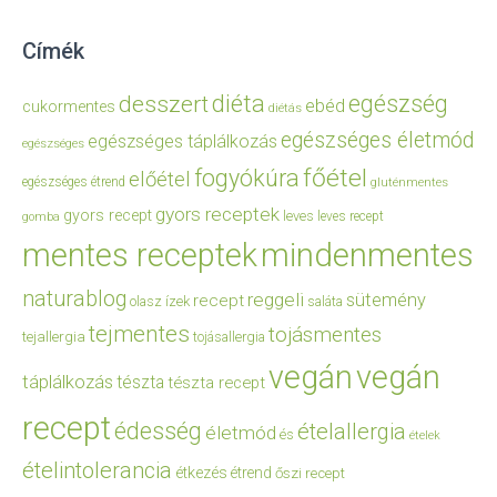
Címék
diéta
egészség
desszert
ebéd
cukormentes
diétás
egészséges életmód
egészséges táplálkozás
egészséges
főétel
fogyókúra
előétel
egészséges étrend
gluténmentes
gyors receptek
gyors recept
leves
leves recept
gomba
mentes receptek
mindenmentes
naturablog
reggeli
sütemény
recept
olasz ízek
saláta
tejmentes
tojásmentes
tejallergia
tojásallergia
vegán
vegán
táplálkozás
tészta
tészta recept
recept
édesség
ételallergia
életmód
és
ételek
ételintolerancia
étkezés
étrend
őszi recept