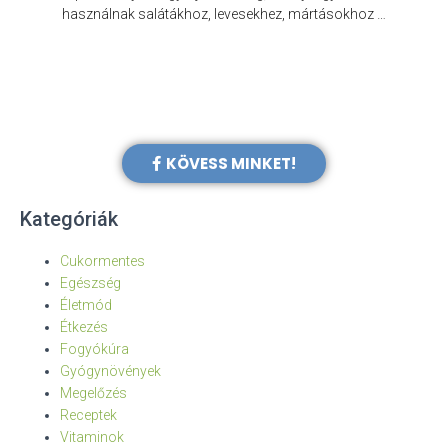
e
használnak salátákhoz, levesekhez, mártásokhoz …
KÖVESS MINKET!
Kategóriák
Cukormentes
Egészség
Életmód
Étkezés
Fogyókúra
Gyógynövények
Megelőzés
Receptek
Vitaminok