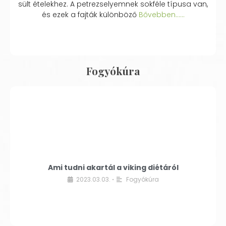
sült ételekhez. A petrezselyemnek sokféle típusa van,
és ezek a fajták különböző
Bővebben...…
Fogyókúra
Ami tudni akartál a viking diétáról
2023.03.03.
Fogyókúra
•