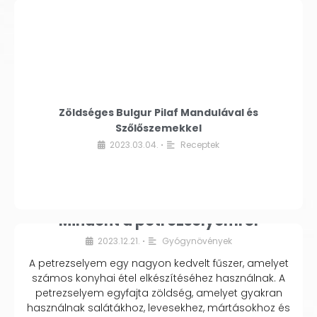
Zöldséges Bulgur Pilaf Mandulával és
Szőlőszemekkel
2023.03.04.
Receptek
•
Mindent a petrezselyemről
2023.12.21.
Gyógynövények
•
A petrezselyem egy nagyon kedvelt fűszer, amelyet
számos konyhai étel elkészítéséhez használnak. A
petrezselyem egyfajta zöldség, amelyet gyakran
használnak salátákhoz, levesekhez, mártásokhoz és