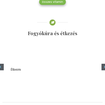
összes vitamin
Fogyókúra és étkezés
Étkezés
Minden amit tudni szeretnél a kefírről
2023.12.21.