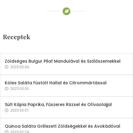
Receptek
Brokkoli- és Kukoricakrémleves
Tojásfehérjével
Receptek
2023.03.06.
Zöldséges Bulgur Pilaf Mandulával és Szőlőszemekkel
2023.03.04.
Köles Saláta Füstölt Hallal és Citrommártással
2023.03.03.
Sült Kápia Paprika, Fűszeres Rizzsel és Olívaolajjal
2023.03.01.
Quinoa Saláta Grillezett Zöldségekkel és Avokádóval
2023.02.24.