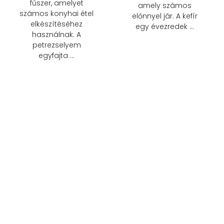
fűszer, amelyet
amely számos
számos konyhai étel
előnnyel jár. A kefír
elkészítéséhez
egy évezredek …
használnak. A
petrezselyem
egyfajta …