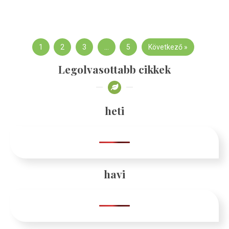
1
2
3
…
5
Következő »
Legolvasottabb cikkek
heti
havi