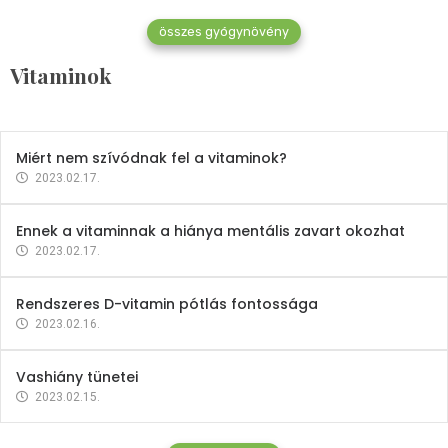
összes gyógynövény
Mindent a B-12 vitaminról
Vitaminok
2023.02.27.
Miért nem szívódnak fel a vitaminok?
2023.02.17.
Ennek a vitaminnak a hiánya mentális zavart okozhat
2023.02.17.
Rendszeres D-vitamin pótlás fontossága
2023.02.16.
Vashiány tünetei
2023.02.15.