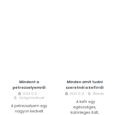
Mindent a
Minden amit tudni
petrezselyemről
szeretnél a kefírről
2023.12.21.
2023.12.21.
Étkezés
•
•
Gyógynövények
A kefír egy
A petrezselyem egy
egészséges,
nagyon kedvelt
különleges italt,