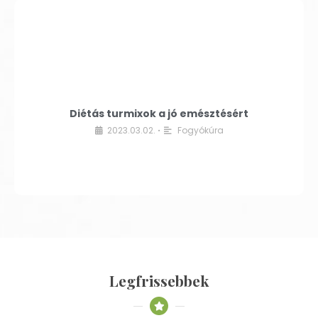
Diétás turmixok a jó emésztésért
2023.03.02.
Fogyókúra
•
Legfrissebbek