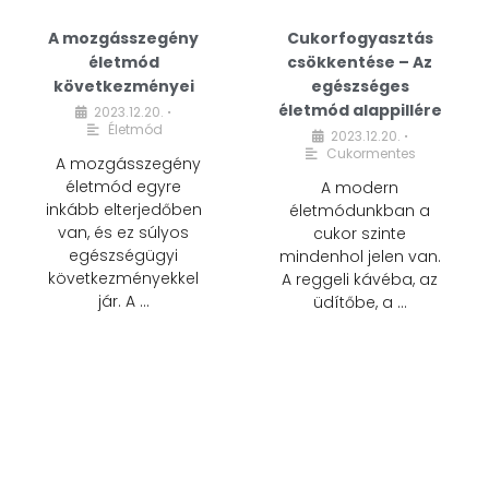
A mozgásszegény
Cukorfogyasztás
életmód
csökkentése – Az
következményei
egészséges
életmód alappillére
2023.12.20.
•
Életmód
2023.12.20.
•
Cukormentes
A mozgásszegény
életmód egyre
A modern
inkább elterjedőben
életmódunkban a
van, és ez súlyos
cukor szinte
egészségügyi
mindenhol jelen van.
következményekkel
A reggeli kávéba, az
jár. A …
üdítőbe, a …