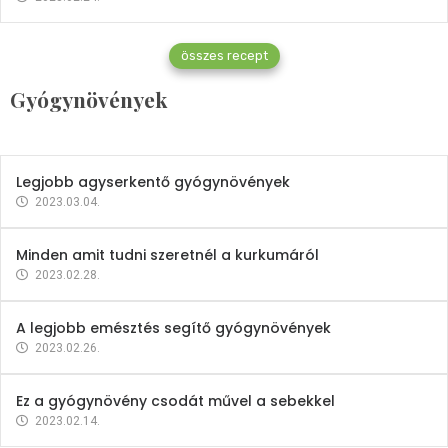
Gyógynövények
összes recept
Mindent a petrezselyemről
Gyógynövények
2023.12.21.
Legjobb agyserkentő gyógynövények
2023.03.04.
Minden amit tudni szeretnél a kurkumáról
2023.02.28.
A legjobb emésztés segítő gyógynövények
2023.02.26.
Ez a gyógynövény csodát művel a sebekkel
2023.02.14.
Vitaminok