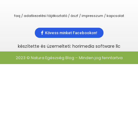
faq / adatkezelési tájékoztató / ászf / impresszum / kapcsolat
Kövess minket Facebookon!
készítette és üzemelteti: horimedia software llc
2023 © Natura Egészség Blog – Minden jog fenntartva