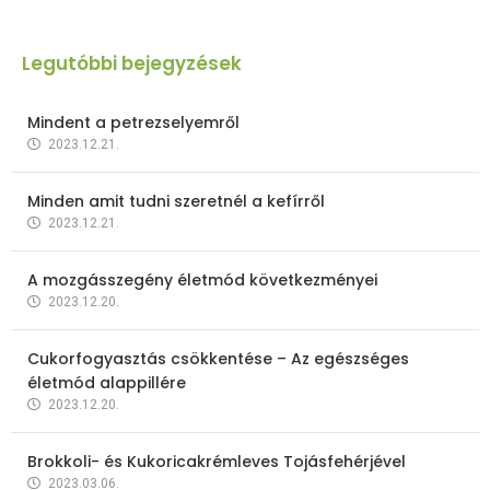
Legutóbbi bejegyzések
Mindent a petrezselyemről
2023.12.21.
Minden amit tudni szeretnél a kefírről
2023.12.21.
A mozgásszegény életmód következményei
2023.12.20.
Cukorfogyasztás csökkentése – Az egészséges
életmód alappillére
2023.12.20.
Brokkoli- és Kukoricakrémleves Tojásfehérjével
2023.03.06.