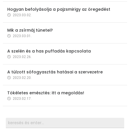
Hogyan befolyásolja a pajzsmirigy az öregedést
2023.03.02.
Mik a zsírmáj tünetei?
2023.03.01.
A szelén és a has puffadás kapcsolata
2023.02.26.
A túlzott sófogyasztás hatásai a szervezetre
2023.02.20.
Tökéletes emésztés: itt a megoldás!
2023.02.17.