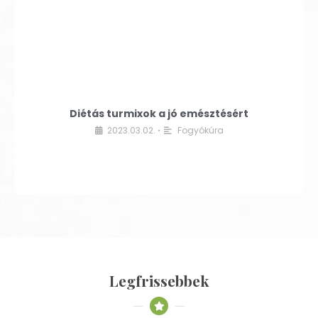
Diétás turmixok a jó emésztésért
2023.03.02.
Fogyókúra
•
Legfrissebbek