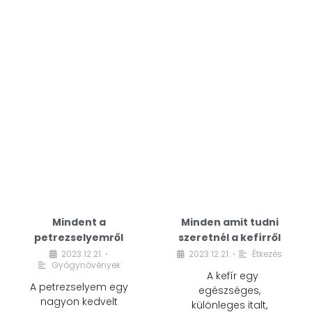
Mindent a
Minden amit tudni
petrezselyemről
szeretnél a kefírről
2023.12.21.
2023.12.21.
Étkezés
•
•
Gyógynövények
A kefír egy
A petrezselyem egy
egészséges,
nagyon kedvelt
különleges italt,