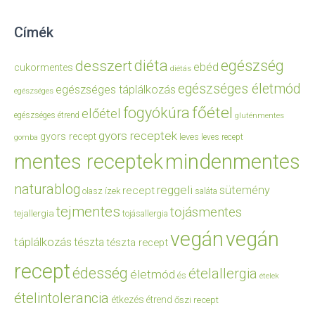
Címék
diéta
egészség
desszert
ebéd
cukormentes
diétás
egészséges életmód
egészséges táplálkozás
egészséges
főétel
fogyókúra
előétel
egészséges étrend
gluténmentes
gyors receptek
gyors recept
leves
leves recept
gomba
mentes receptek
mindenmentes
naturablog
reggeli
sütemény
recept
olasz ízek
saláta
tejmentes
tojásmentes
tejallergia
tojásallergia
vegán
vegán
táplálkozás
tészta
tészta recept
recept
édesség
ételallergia
életmód
és
ételek
ételintolerancia
étkezés
étrend
őszi recept