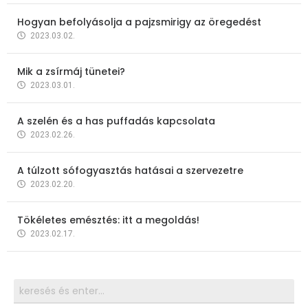
Hogyan befolyásolja a pajzsmirigy az öregedést
2023.03.02.
Mik a zsírmáj tünetei?
2023.03.01.
A szelén és a has puffadás kapcsolata
2023.02.26.
A túlzott sófogyasztás hatásai a szervezetre
2023.02.20.
Tökéletes emésztés: itt a megoldás!
2023.02.17.