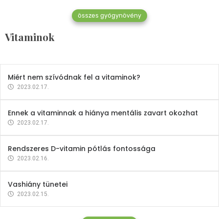
összes gyógynövény
Mindent a B-12 vitaminról
Vitaminok
2023.02.27.
Miért nem szívódnak fel a vitaminok?
2023.02.17.
Ennek a vitaminnak a hiánya mentális zavart okozhat
2023.02.17.
Rendszeres D-vitamin pótlás fontossága
2023.02.16.
Vashiány tünetei
2023.02.15.