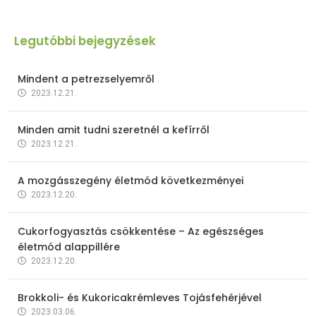
Legutóbbi bejegyzések
Mindent a petrezselyemről
2023.12.21.
Minden amit tudni szeretnél a kefírről
2023.12.21.
A mozgásszegény életmód következményei
2023.12.20.
Cukorfogyasztás csökkentése – Az egészséges
életmód alappillére
2023.12.20.
Brokkoli- és Kukoricakrémleves Tojásfehérjével
2023.03.06.