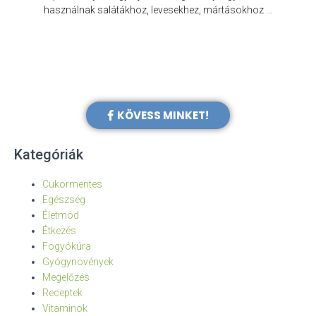
e
használnak salátákhoz, levesekhez, mártásokhoz …
KÖVESS MINKET!
Kategóriák
Cukormentes
Egészség
Életmód
Étkezés
Fogyókúra
Gyógynövények
Megelőzés
Receptek
Vitaminok