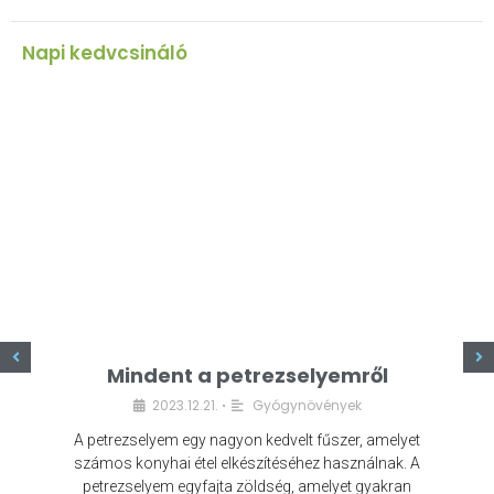
Napi kedvcsináló
z
Mindent a petrezselyemről
2023.12.21.
Gyógynövények
•
A petrezselyem egy nagyon kedvelt fűszer, amelyet
számos konyhai étel elkészítéséhez használnak. A
petrezselyem egyfajta zöldség, amelyet gyakran