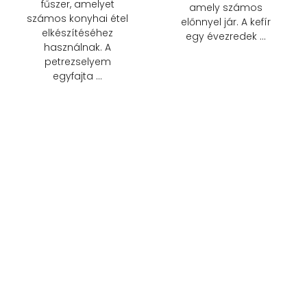
fűszer, amelyet
amely számos
számos konyhai étel
előnnyel jár. A kefír
elkészítéséhez
egy évezredek …
használnak. A
petrezselyem
egyfajta …