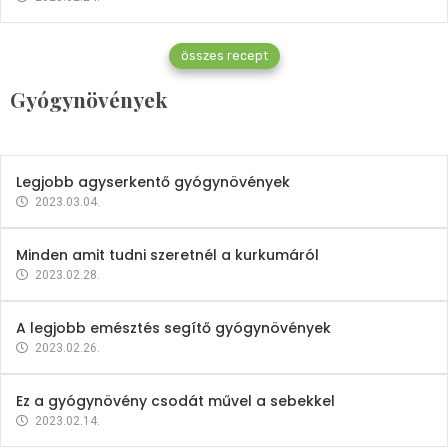
Gyógynövények
összes recept
Mindent a petrezselyemről
Gyógynövények
2023.12.21.
Legjobb agyserkentő gyógynövények
2023.03.04.
Minden amit tudni szeretnél a kurkumáról
2023.02.28.
A legjobb emésztés segítő gyógynövények
2023.02.26.
Ez a gyógynövény csodát művel a sebekkel
2023.02.14.
Vitaminok