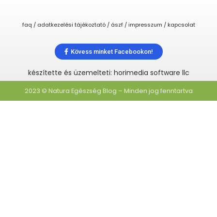
faq / adatkezelési tájékoztató / ászf / impresszum / kapcsolat
Kövess minket Facebookon!
készítette és üzemelteti: horimedia software llc
2023 © Natura Egészség Blog – Minden jog fenntartva