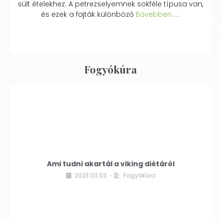
sült ételekhez. A petrezselyemnek sokféle típusa van,
és ezek a fajták különböző
Bővebben...…
Fogyókúra
Ami tudni akartál a viking diétáról
2023.03.03.
Fogyókúra
•