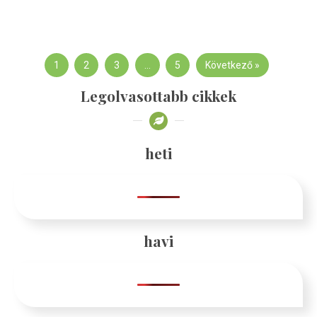
1
2
3
…
5
Következő »
Legolvasottabb cikkek
heti
havi