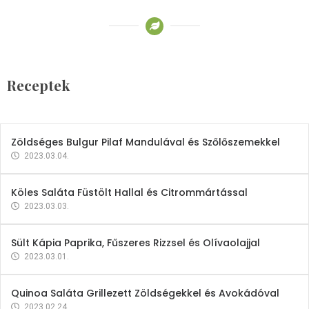
Receptek
Brokkoli- és Kukoricakrémleves
Tojásfehérjével
Receptek
2023.03.06.
Zöldséges Bulgur Pilaf Mandulával és Szőlőszemekkel
2023.03.04.
Köles Saláta Füstölt Hallal és Citrommártással
2023.03.03.
Sült Kápia Paprika, Fűszeres Rizzsel és Olívaolajjal
2023.03.01.
Quinoa Saláta Grillezett Zöldségekkel és Avokádóval
2023.02.24.