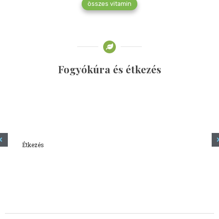
összes vitamin
Fogyókúra és étkezés
Étkezés
Minden amit tudni szeretnél a kefírről
2023.12.21.