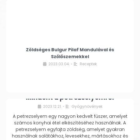
Zöldséges Bulgur Pilaf Mandulával és
Szőlőszemekkel
2023.03.04.
Receptek
•
Mindent a petrezselyemről
2023.12.21.
Gyógynövények
•
A petrezselyem egy nagyon kedvelt fűszer, amelyet
számos konyhai étel elkészítéséhez használnak. A
petrezselyem egyfajta zöldség, amelyet gyakran
használnak salátákhoz, levesekhez, mártásokhoz és