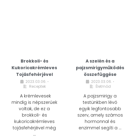
Brokkoli- és
A szelén és a
Kukoricakrémleves
pajzsmirigyműködés
Tojásfehérjével
összefüggése
2023.03.06.
2023.03.06.
•
•
Receptek
Életmód
A krémlevesek
A pajzsmirigy a
mindig is népszerűek
testünkben lévő
voltak, de ez a
egyik legfontosabb
brokkoli- és
szerv, amely számos
kukoricakrémleves
hormonnal és
tojásfehérjével még
enzimmel segíti a …
…