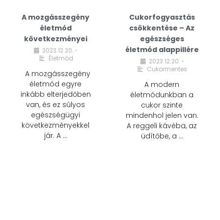
A mozgásszegény
Cukorfogyasztás
életmód
csökkentése – Az
következményei
egészséges
életmód alappillére
2023.12.20.
•
Életmód
2023.12.20.
•
Cukormentes
A mozgásszegény
életmód egyre
A modern
inkább elterjedőben
életmódunkban a
van, és ez súlyos
cukor szinte
egészségügyi
mindenhol jelen van.
következményekkel
A reggeli kávéba, az
jár. A …
üdítőbe, a …