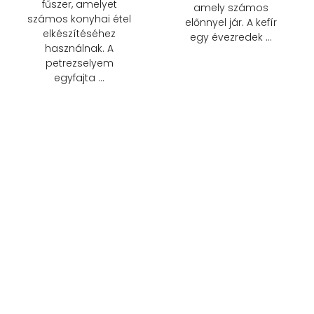
fűszer, amelyet
amely számos
számos konyhai étel
előnnyel jár. A kefír
elkészítéséhez
egy évezredek …
használnak. A
petrezselyem
egyfajta …