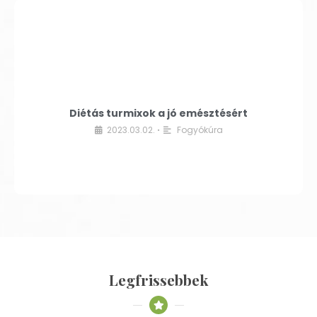
Diétás turmixok a jó emésztésért
2023.03.02.
Fogyókúra
•
Legfrissebbek