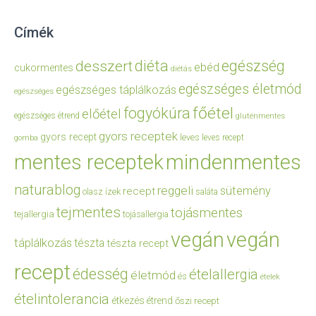
Címék
diéta
egészség
desszert
ebéd
cukormentes
diétás
egészséges életmód
egészséges táplálkozás
egészséges
főétel
fogyókúra
előétel
egészséges étrend
gluténmentes
gyors receptek
gyors recept
leves
leves recept
gomba
mentes receptek
mindenmentes
naturablog
reggeli
sütemény
recept
olasz ízek
saláta
tejmentes
tojásmentes
tejallergia
tojásallergia
vegán
vegán
táplálkozás
tészta
tészta recept
recept
édesség
ételallergia
életmód
és
ételek
ételintolerancia
étkezés
étrend
őszi recept