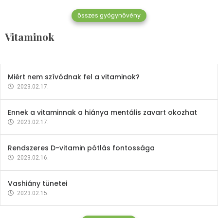
összes gyógynövény
Mindent a B-12 vitaminról
Vitaminok
2023.02.27.
Miért nem szívódnak fel a vitaminok?
2023.02.17.
Ennek a vitaminnak a hiánya mentális zavart okozhat
2023.02.17.
Rendszeres D-vitamin pótlás fontossága
2023.02.16.
Vashiány tünetei
2023.02.15.