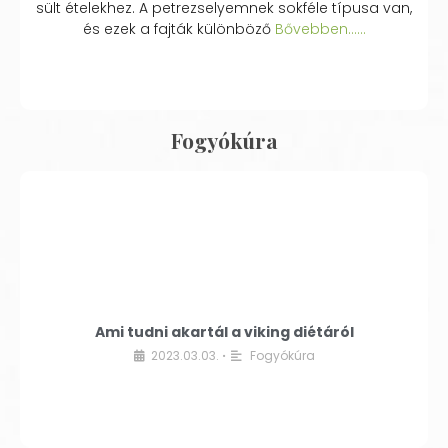
sült ételekhez. A petrezselyemnek sokféle típusa van,
és ezek a fajták különböző
Bővebben...…
Fogyókúra
Ami tudni akartál a viking diétáról
2023.03.03.
Fogyókúra
•