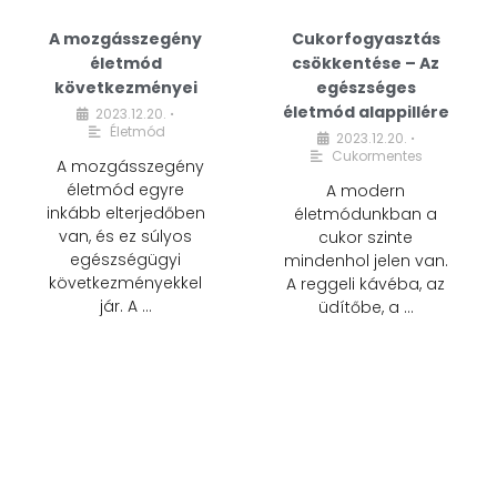
A mozgásszegény
Cukorfogyasztás
életmód
csökkentése – Az
következményei
egészséges
életmód alappillére
2023.12.20.
•
Életmód
2023.12.20.
•
Cukormentes
A mozgásszegény
életmód egyre
A modern
inkább elterjedőben
életmódunkban a
van, és ez súlyos
cukor szinte
egészségügyi
mindenhol jelen van.
következményekkel
A reggeli kávéba, az
jár. A …
üdítőbe, a …