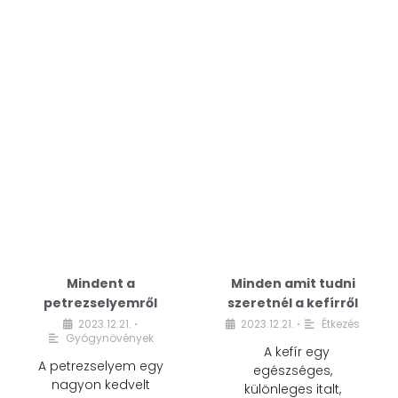
Mindent a
Minden amit tudni
petrezselyemről
szeretnél a kefírről
2023.12.21.
2023.12.21.
Étkezés
•
•
Gyógynövények
A kefír egy
A petrezselyem egy
egészséges,
nagyon kedvelt
különleges italt,