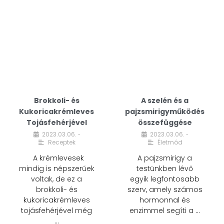
Brokkoli- és
A szelén és a
Kukoricakrémleves
pajzsmirigyműködés
Tojásfehérjével
összefüggése
2023.03.06.
2023.03.06.
•
•
Receptek
Életmód
A krémlevesek
A pajzsmirigy a
mindig is népszerűek
testünkben lévő
voltak, de ez a
egyik legfontosabb
brokkoli- és
szerv, amely számos
kukoricakrémleves
hormonnal és
tojásfehérjével még
enzimmel segíti a …
…