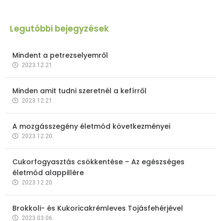
Legutóbbi bejegyzések
Mindent a petrezselyemről
2023.12.21.
Minden amit tudni szeretnél a kefírről
2023.12.21.
A mozgásszegény életmód következményei
2023.12.20.
Cukorfogyasztás csökkentése – Az egészséges
életmód alappillére
2023.12.20.
Brokkoli- és Kukoricakrémleves Tojásfehérjével
2023.03.06.