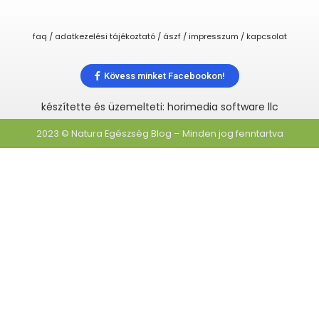
faq / adatkezelési tájékoztató / ászf / impresszum / kapcsolat
Kövess minket Facebookon!
készítette és üzemelteti: horimedia software llc
2023 © Natura Egészség Blog – Minden jog fenntartva