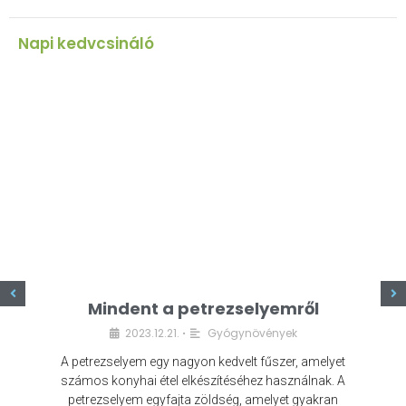
Napi kedvcsináló
z
Mindent a petrezselyemről
2023.12.21.
Gyógynövények
•
A petrezselyem egy nagyon kedvelt fűszer, amelyet
számos konyhai étel elkészítéséhez használnak. A
petrezselyem egyfajta zöldség, amelyet gyakran