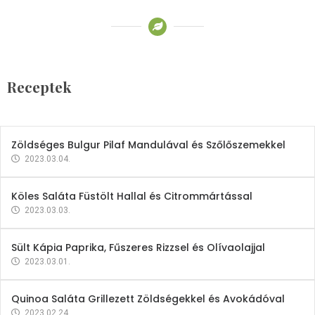
Receptek
Brokkoli- és Kukoricakrémleves
Tojásfehérjével
Receptek
2023.03.06.
Zöldséges Bulgur Pilaf Mandulával és Szőlőszemekkel
2023.03.04.
Köles Saláta Füstölt Hallal és Citrommártással
2023.03.03.
Sült Kápia Paprika, Fűszeres Rizzsel és Olívaolajjal
2023.03.01.
Quinoa Saláta Grillezett Zöldségekkel és Avokádóval
2023.02.24.