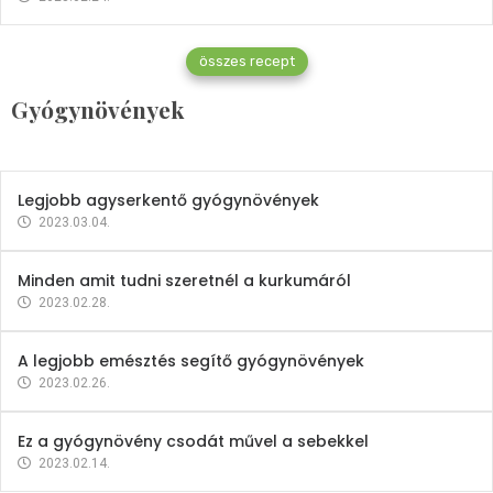
Gyógynövények
összes recept
Mindent a petrezselyemről
Gyógynövények
2023.12.21.
Legjobb agyserkentő gyógynövények
2023.03.04.
Minden amit tudni szeretnél a kurkumáról
2023.02.28.
A legjobb emésztés segítő gyógynövények
2023.02.26.
Ez a gyógynövény csodát művel a sebekkel
2023.02.14.
Vitaminok