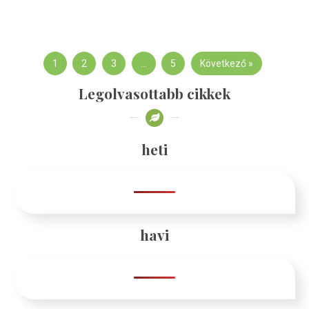
1
2
3
…
5
Következő »
Legolvasottabb cikkek
heti
havi