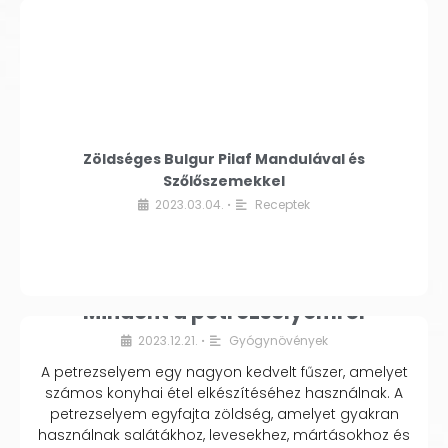
Zöldséges Bulgur Pilaf Mandulával és
Szőlőszemekkel
2023.03.04.
Receptek
•
Mindent a petrezselyemről
2023.12.21.
Gyógynövények
•
A petrezselyem egy nagyon kedvelt fűszer, amelyet
számos konyhai étel elkészítéséhez használnak. A
petrezselyem egyfajta zöldség, amelyet gyakran
használnak salátákhoz, levesekhez, mártásokhoz és