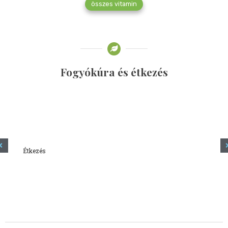
összes vitamin
Fogyókúra és étkezés
Étkezés
Minden amit tudni szeretnél a kefírről
2023.12.21.