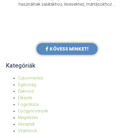
e
használnak salátákhoz, levesekhez, mártásokhoz …
KÖVESS MINKET!
Kategóriák
Cukormentes
Egészség
Életmód
Étkezés
Fogyókúra
Gyógynövények
Megelőzés
Receptek
Vitaminok