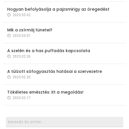
Hogyan befolyásolja a pajzsmirigy az öregedést
2023.03.02.
Mik a zsírmáj tünetei?
2023.03.01.
A szelén és a has puffadás kapcsolata
2023.02.26.
A túlzott sófogyasztás hatásai a szervezetre
2023.02.20.
Tökéletes emésztés: itt a megoldás!
2023.02.17.