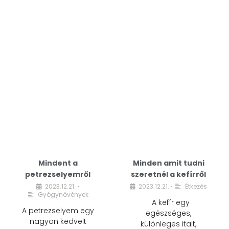
Mindent a
Minden amit tudni
petrezselyemről
szeretnél a kefírről
2023.12.21.
2023.12.21.
Étkezés
•
•
Gyógynövények
A kefír egy
A petrezselyem egy
egészséges,
nagyon kedvelt
különleges italt,