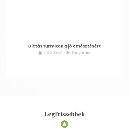
Diétás turmixok a jó emésztésért
2023.03.02.
Fogyókúra
•
Legfrissebbek