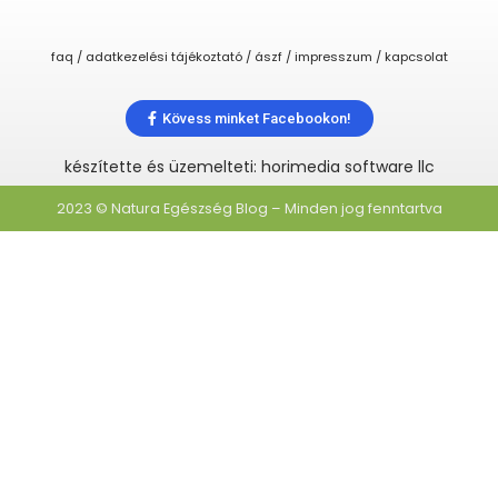
faq / adatkezelési tájékoztató / ászf / impresszum / kapcsolat
Kövess minket Facebookon!
készítette és üzemelteti: horimedia software llc
2023 © Natura Egészség Blog – Minden jog fenntartva