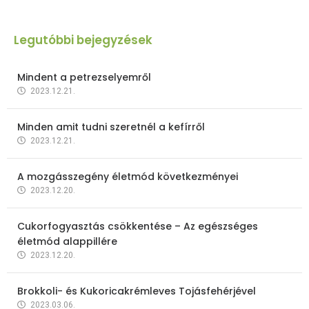
Legutóbbi bejegyzések
Mindent a petrezselyemről
2023.12.21.
Minden amit tudni szeretnél a kefírről
2023.12.21.
A mozgásszegény életmód következményei
2023.12.20.
Cukorfogyasztás csökkentése – Az egészséges
életmód alappillére
2023.12.20.
Brokkoli- és Kukoricakrémleves Tojásfehérjével
2023.03.06.