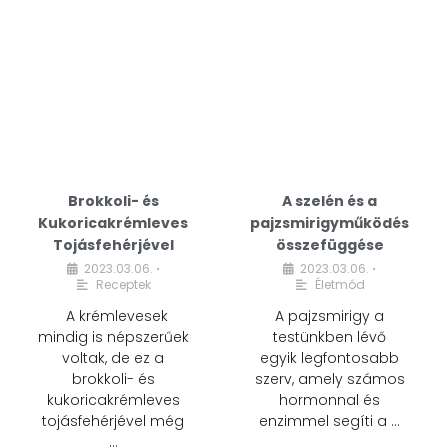
Brokkoli- és
A szelén és a
Kukoricakrémleves
pajzsmirigyműködés
Tojásfehérjével
összefüggése
2023.03.06.
2023.03.06.
•
•
Receptek
Életmód
A krémlevesek
A pajzsmirigy a
mindig is népszerűek
testünkben lévő
voltak, de ez a
egyik legfontosabb
brokkoli- és
szerv, amely számos
kukoricakrémleves
hormonnal és
tojásfehérjével még
enzimmel segíti a …
…