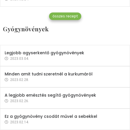
Gyógynövények
összes recept
Mindent a petrezselyemről
Gyógynövények
2023.12.21.
Legjobb agyserkentő gyógynövények
2023.03.04.
Minden amit tudni szeretnél a kurkumáról
2023.02.28.
A legjobb emésztés segítő gyógynövények
2023.02.26.
Ez a gyógynövény csodát művel a sebekkel
2023.02.14.
Vitaminok