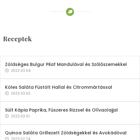
Receptek
Brokkoli- és Kukoricakrémleves
Tojásfehérjével
Receptek
2023.03.06.
Zöldséges Bulgur Pilaf Mandulával és Szőlőszemekkel
2023.03.04.
Köles Saláta Füstölt Hallal és Citrommártással
2023.03.03.
Sült Kápia Paprika, Fűszeres Rizzsel és Olívaolajjal
2023.03.01.
Quinoa Saláta Grillezett Zöldségekkel és Avokádóval
2023.02.24.