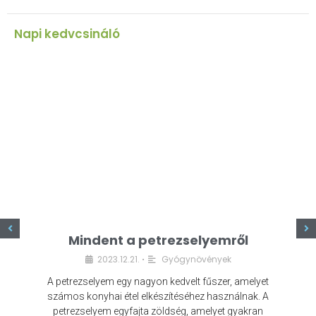
Napi kedvcsináló
z
Mindent a petrezselyemről
2023.12.21.
Gyógynövények
•
A petrezselyem egy nagyon kedvelt fűszer, amelyet
számos konyhai étel elkészítéséhez használnak. A
petrezselyem egyfajta zöldség, amelyet gyakran