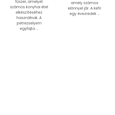
fűszer, amelyet
amely számos
számos konyhai étel
előnnyel jár. A kefír
elkészítéséhez
egy évezredek …
használnak. A
petrezselyem
egyfajta …