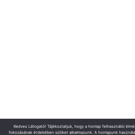
Kedves Látogató! Tájékoztatjuk, hogy a honlap felhasználói élm
fokozásának érdekében sütiket alkalmazunk. A honlapunk használa