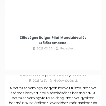
Zöldséges Bulgur Pilaf Mandulával és
Szőlőszemekkel
2023.03.04.
Receptek
•
Mindent a petrezselyemről
2023.12.21.
Gyógynövények
•
A petrezselyem egy nagyon kedvelt fűszer, amelyet
számos konyhai étel elkészítéséhez használnak. A
petrezselyem egyfajta zöldség, amelyet gyakran
használnak salátákhoz, levesekhez, mártásokhoz és