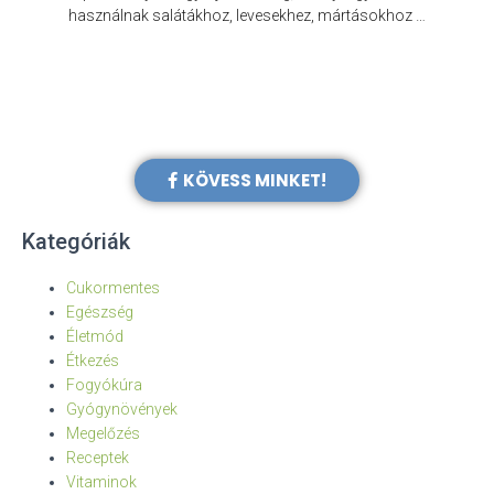
e
használnak salátákhoz, levesekhez, mártásokhoz …
KÖVESS MINKET!
Kategóriák
Cukormentes
Egészség
Életmód
Étkezés
Fogyókúra
Gyógynövények
Megelőzés
Receptek
Vitaminok