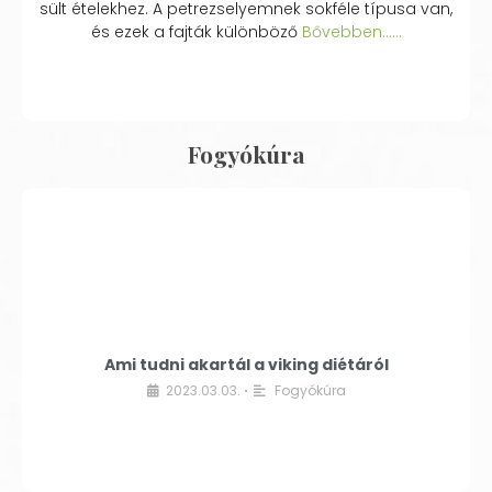
sült ételekhez. A petrezselyemnek sokféle típusa van,
és ezek a fajták különböző
Bővebben...…
Fogyókúra
Ami tudni akartál a viking diétáról
2023.03.03.
Fogyókúra
•