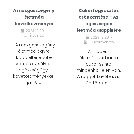
A mozgásszegény
Cukorfogyasztás
életmód
csökkentése – Az
következményei
egészséges
életmód alappillére
2023.12.20.
•
Életmód
2023.12.20.
•
Cukormentes
A mozgásszegény
életmód egyre
A modern
inkább elterjedőben
életmódunkban a
van, és ez súlyos
cukor szinte
egészségügyi
mindenhol jelen van.
következményekkel
A reggeli kávéba, az
jár. A …
üdítőbe, a …