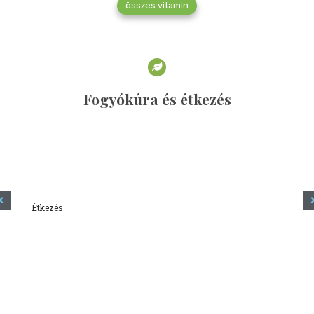
összes vitamin
Fogyókúra és étkezés
Étkezés
Minden amit tudni szeretnél a kefírről
2023.12.21.