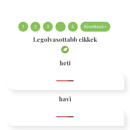
1
2
3
…
5
Következő »
Legolvasottabb cikkek
heti
havi