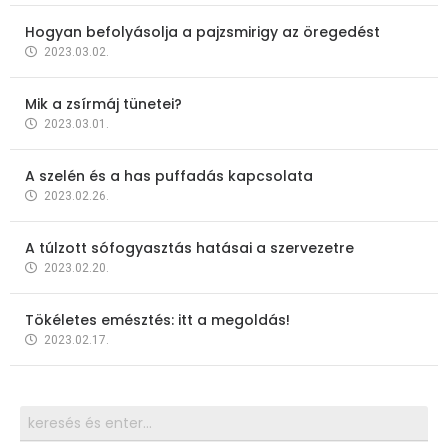
Hogyan befolyásolja a pajzsmirigy az öregedést
2023.03.02.
Mik a zsírmáj tünetei?
2023.03.01.
A szelén és a has puffadás kapcsolata
2023.02.26.
A túlzott sófogyasztás hatásai a szervezetre
2023.02.20.
Tökéletes emésztés: itt a megoldás!
2023.02.17.