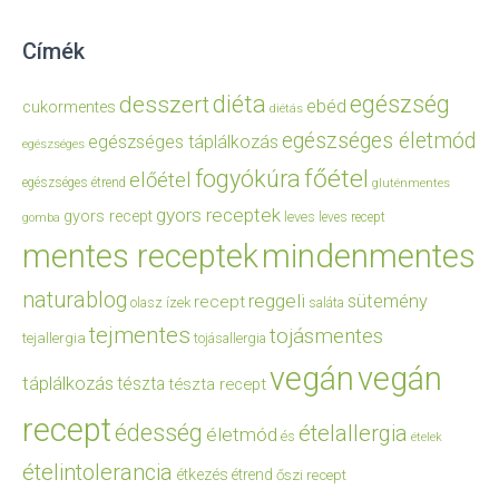
Címék
diéta
egészség
desszert
ebéd
cukormentes
diétás
egészséges életmód
egészséges táplálkozás
egészséges
főétel
fogyókúra
előétel
egészséges étrend
gluténmentes
gyors receptek
gyors recept
leves
leves recept
gomba
mentes receptek
mindenmentes
naturablog
reggeli
sütemény
recept
olasz ízek
saláta
tejmentes
tojásmentes
tejallergia
tojásallergia
vegán
vegán
táplálkozás
tészta
tészta recept
recept
édesség
ételallergia
életmód
és
ételek
ételintolerancia
étkezés
étrend
őszi recept