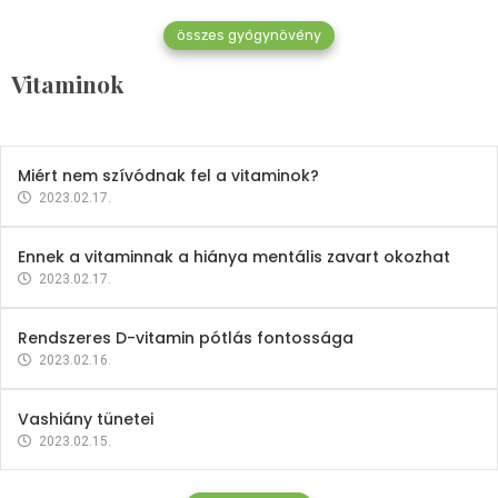
összes gyógynövény
Mindent a B-12 vitaminról
Vitaminok
2023.02.27.
Miért nem szívódnak fel a vitaminok?
2023.02.17.
Ennek a vitaminnak a hiánya mentális zavart okozhat
2023.02.17.
Rendszeres D-vitamin pótlás fontossága
2023.02.16.
Vashiány tünetei
2023.02.15.