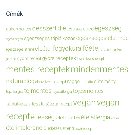
Címék
diéta
egészség
desszert
ebéd
cukormentes
diétás
egészséges életmód
egészséges táplálkozás
egészséges
főétel
fogyókúra
előétel
egészséges étrend
gluténmentes
gyors receptek
gyors recept
leves
leves recept
gomba
mentes receptek
mindenmentes
naturablog
reggeli
sütemény
recept
olasz ízek
saláta
tejmentes
tojásmentes
tejallergia
tojásallergia
vegán
vegán
táplálkozás
tészta
tészta recept
recept
édesség
ételallergia
életmód
és
ételek
ételintolerancia
étkezés
étrend
őszi recept