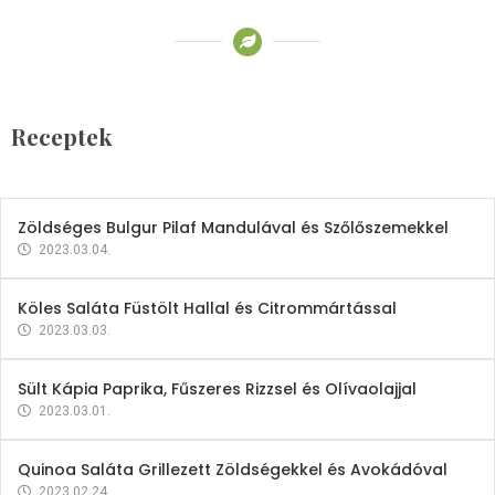
Receptek
Brokkoli- és Kukoricakrémleves
Tojásfehérjével
Receptek
2023.03.06.
Zöldséges Bulgur Pilaf Mandulával és Szőlőszemekkel
2023.03.04.
Köles Saláta Füstölt Hallal és Citrommártással
2023.03.03.
Sült Kápia Paprika, Fűszeres Rizzsel és Olívaolajjal
2023.03.01.
Quinoa Saláta Grillezett Zöldségekkel és Avokádóval
2023.02.24.