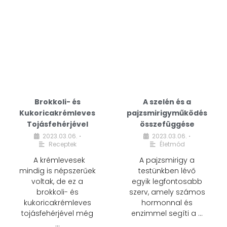
Brokkoli- és
A szelén és a
Kukoricakrémleves
pajzsmirigyműködés
Tojásfehérjével
összefüggése
2023.03.06.
2023.03.06.
•
•
Receptek
Életmód
A krémlevesek
A pajzsmirigy a
mindig is népszerűek
testünkben lévő
voltak, de ez a
egyik legfontosabb
brokkoli- és
szerv, amely számos
kukoricakrémleves
hormonnal és
tojásfehérjével még
enzimmel segíti a …
…