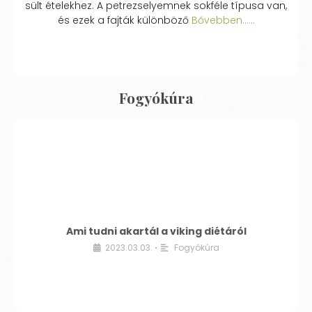
sült ételekhez. A petrezselyemnek sokféle típusa van,
és ezek a fajták különböző
Bővebben...…
Fogyókúra
Ami tudni akartál a viking diétáról
2023.03.03.
Fogyókúra
•