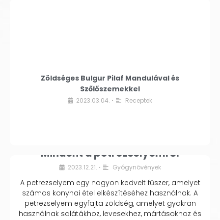
Zöldséges Bulgur Pilaf Mandulával és
Szőlőszemekkel
2023.03.04.
Receptek
•
Mindent a petrezselyemről
2023.12.21.
Gyógynövények
•
A petrezselyem egy nagyon kedvelt fűszer, amelyet
számos konyhai étel elkészítéséhez használnak. A
petrezselyem egyfajta zöldség, amelyet gyakran
használnak salátákhoz, levesekhez, mártásokhoz és