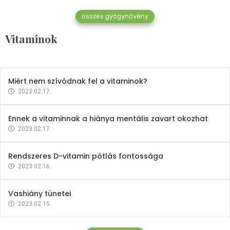
összes gyógynövény
Mindent a B-12 vitaminról
Vitaminok
2023.02.27.
Miért nem szívódnak fel a vitaminok?
2023.02.17.
Ennek a vitaminnak a hiánya mentális zavart okozhat
2023.02.17.
Rendszeres D-vitamin pótlás fontossága
2023.02.16.
Vashiány tünetei
2023.02.15.