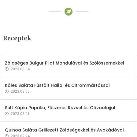
Receptek
Brokkoli- és Kukoricakrémleves
Tojásfehérjével
Receptek
2023.03.06.
Zöldséges Bulgur Pilaf Mandulával és Szőlőszemekkel
2023.03.04.
Köles Saláta Füstölt Hallal és Citrommártással
2023.03.03.
Sült Kápia Paprika, Fűszeres Rizzsel és Olívaolajjal
2023.03.01.
Quinoa Saláta Grillezett Zöldségekkel és Avokádóval
2023.02.24.