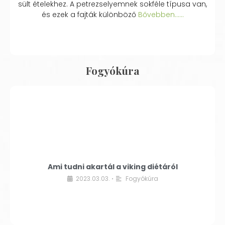
sült ételekhez. A petrezselyemnek sokféle típusa van,
és ezek a fajták különböző
Bővebben...…
Fogyókúra
Ami tudni akartál a viking diétáról
2023.03.03.
Fogyókúra
•