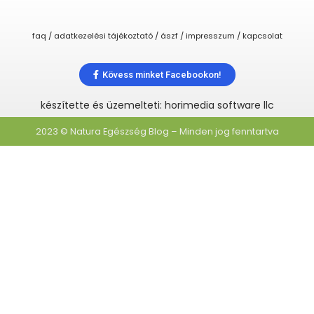
faq / adatkezelési tájékoztató / ászf / impresszum / kapcsolat
Kövess minket Facebookon!
készítette és üzemelteti: horimedia software llc
2023 © Natura Egészség Blog – Minden jog fenntartva