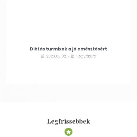
Diétás turmixok a jó emésztésért
2023.03.02.
Fogyókúra
•
Legfrissebbek