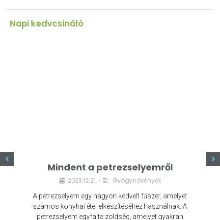
Napi kedvcsináló
z
Mindent a petrezselyemről
2023.12.21.
Gyógynövények
•
A petrezselyem egy nagyon kedvelt fűszer, amelyet
számos konyhai étel elkészítéséhez használnak. A
petrezselyem egyfajta zöldség, amelyet gyakran