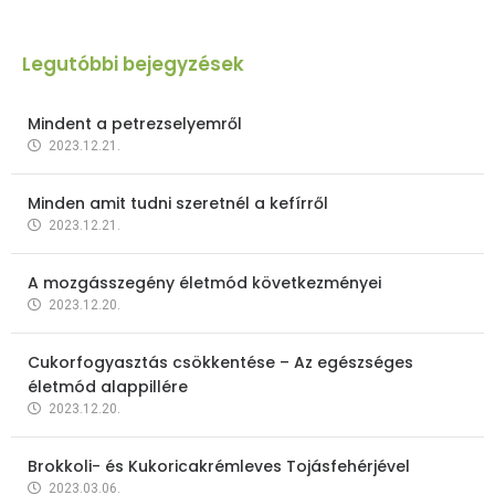
Legutóbbi bejegyzések
Mindent a petrezselyemről
2023.12.21.
Minden amit tudni szeretnél a kefírről
2023.12.21.
A mozgásszegény életmód következményei
2023.12.20.
Cukorfogyasztás csökkentése – Az egészséges
életmód alappillére
2023.12.20.
Brokkoli- és Kukoricakrémleves Tojásfehérjével
2023.03.06.