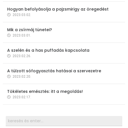
Hogyan befolyásolja a pajzsmirigy az öregedést
2023.03.02.
Mik a zsírmáj tünetei?
2023.03.01.
A szelén és a has puffadás kapcsolata
2023.02.26.
A túlzott sófogyasztás hatásai a szervezetre
2023.02.20.
Tökéletes emésztés: itt a megoldás!
2023.02.17.