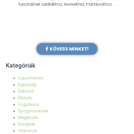
e
használnak salátákhoz, levesekhez, mártásokhoz …
KÖVESS MINKET!
Kategóriák
Cukormentes
Egészség
Életmód
Étkezés
Fogyókúra
Gyógynövények
Megelőzés
Receptek
Vitaminok