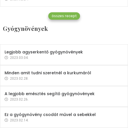
Gyógynövények
összes recept
Mindent a petrezselyemről
Gyógynövények
2023.12.21.
Legjobb agyserkentő gyógynövények
2023.03.04.
Minden amit tudni szeretnél a kurkumáról
2023.02.28.
A legjobb emésztés segítő gyógynövények
2023.02.26.
Ez a gyógynövény csodát művel a sebekkel
2023.02.14.
Vitaminok