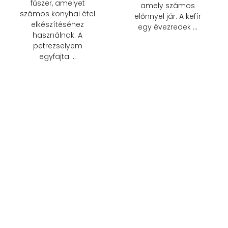
fűszer, amelyet
amely számos
számos konyhai étel
előnnyel jár. A kefír
elkészítéséhez
egy évezredek …
használnak. A
petrezselyem
egyfajta …