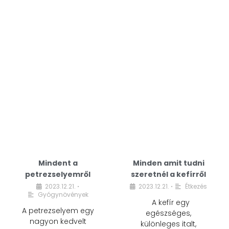
Mindent a
Minden amit tudni
petrezselyemről
szeretnél a kefírről
2023.12.21.
2023.12.21.
Étkezés
•
•
Gyógynövények
A kefír egy
A petrezselyem egy
egészséges,
nagyon kedvelt
különleges italt,