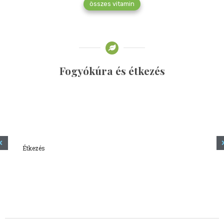
összes vitamin
Fogyókúra és étkezés
Étkezés
Minden amit tudni szeretnél a kefírről
2023.12.21.