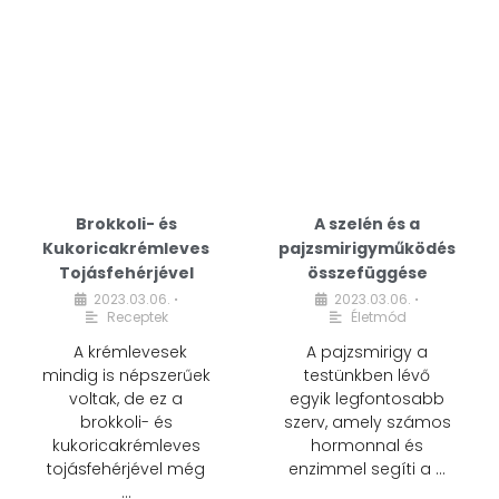
Brokkoli- és
A szelén és a
Kukoricakrémleves
pajzsmirigyműködés
Tojásfehérjével
összefüggése
2023.03.06.
2023.03.06.
•
•
Receptek
Életmód
A krémlevesek
A pajzsmirigy a
mindig is népszerűek
testünkben lévő
voltak, de ez a
egyik legfontosabb
brokkoli- és
szerv, amely számos
kukoricakrémleves
hormonnal és
tojásfehérjével még
enzimmel segíti a …
…