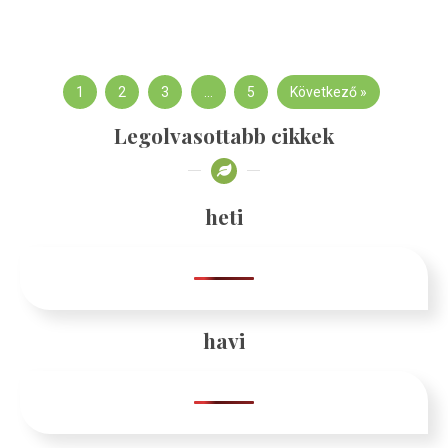
1
2
3
…
5
Következő »
Legolvasottabb cikkek
heti
havi