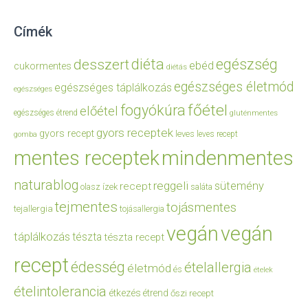
Címék
diéta
egészség
desszert
ebéd
cukormentes
diétás
egészséges életmód
egészséges táplálkozás
egészséges
főétel
fogyókúra
előétel
egészséges étrend
gluténmentes
gyors receptek
gyors recept
leves
leves recept
gomba
mentes receptek
mindenmentes
naturablog
reggeli
sütemény
recept
olasz ízek
saláta
tejmentes
tojásmentes
tejallergia
tojásallergia
vegán
vegán
táplálkozás
tészta
tészta recept
recept
édesség
ételallergia
életmód
és
ételek
ételintolerancia
étkezés
étrend
őszi recept