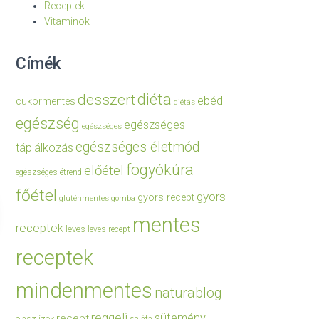
Receptek
Vitaminok
Címék
diéta
desszert
ebéd
cukormentes
diétás
egészség
egészséges
egészséges
egészséges életmód
táplálkozás
fogyókúra
előétel
egészséges étrend
főétel
gyors
gyors recept
gluténmentes
gomba
mentes
receptek
leves
leves recept
receptek
mindenmentes
naturablog
reggeli
sütemény
recept
olasz ízek