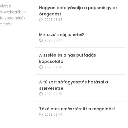
elyet a
Hogyan befolyásolja a pajzsmirigy az
 következtében
öregedést
folyásolhatják
2023.03.02.
elésére
Mik a zsírmáj tünetei?
2023.03.01.
A szelén és a has puffadás
kapcsolata
2023.02.26.
A túlzott sófogyasztás hatásai a
szervezetre
2023.02.20.
Tökéletes emésztés: itt a megoldás!
2023.02.17.