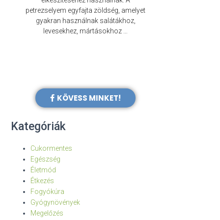
elkészítéséhez használnak. A
évezredek óta f
petrezselyem egyfajta zöldség, amelyet
legkülönb
gyakran használnak salátákhoz,
levesekhez, mártásokhoz …
KÖVESS MINKET!
Kategóriák
Cukormentes
Egészség
Életmód
Étkezés
Fogyókúra
Gyógynövények
Megelőzés