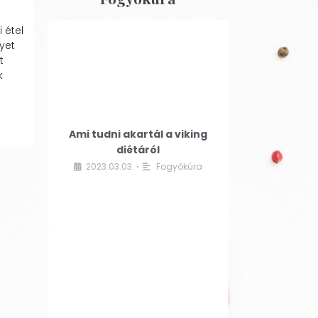
 étel
yet
t
k
Ami tudni akartál a viking
diétáról
2023.03.03.
Fogyókúra
•