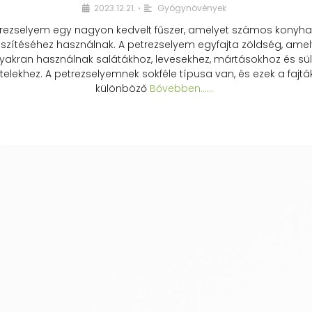
2023.12.21.
Gyógynövények
•
rezselyem egy nagyon kedvelt fűszer, amelyet számos konyhai
észítéséhez használnak. A petrezselyem egyfajta zöldség, amel
yakran használnak salátákhoz, levesekhez, mártásokhoz és sül
telekhez. A petrezselyemnek sokféle típusa van, és ezek a fajtá
különböző
Bővebben...…