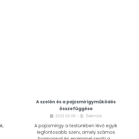
A modern életmódunkban a cukor szinte
mindenhol jelen van. A reggeli kávéba, az
üdítőbe, a desszertekbe és még sok más
élelmiszerbe is …
A szelén és a pajzsmirigyműködés
összefüggése
2023.03.06.
Életmód
•
k,
A pajzsmirigy a testünkben lévő egyik
legfontosabb szerv, amely számos
hormonnal és enzimmel segíti a …