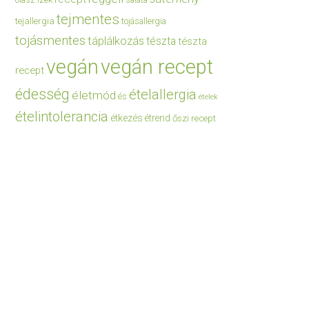
saláta
tejmentes
tejallergia
tojásallergia
tojásmentes
táplálkozás
tészta
tészta
vegán
vegán recept
recept
édesség
ételallergia
életmód
és
ételek
ételintolerancia
étkezés
étrend
őszi recept