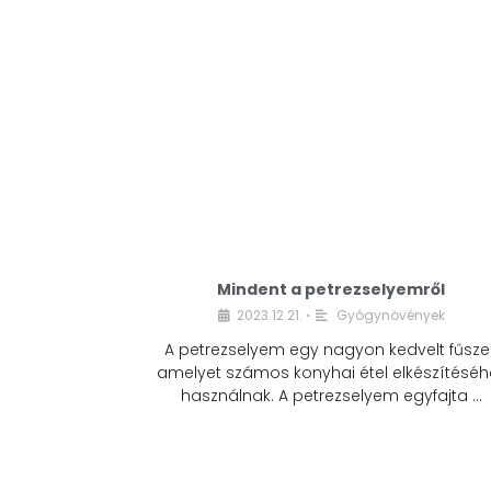
Mindent a petrezselyemről
2023.12.21.
Gyógynövények
•
A petrezselyem egy nagyon kedvelt fűszer
amelyet számos konyhai étel elkészítéséh
használnak. A petrezselyem egyfajta …