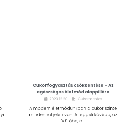
Cukorfogyasztás csökkentése – Az
egészséges életmód alappillére
Cukorfogyasztás
2023.12.20.
Cukormentes
•
csökkentése – Az
b
A modern életmódunkban a cukor szinte
egészséges életmód
yi
mindenhol jelen van. A reggeli kávéba, az
alappillére
üdítőbe, a …
2023.12.20.
Cukormentes
•