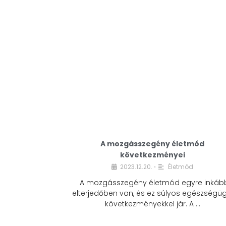
A mozgásszegény életmód
következményei
2023.12.20.
Életmód
•
A mozgásszegény életmód egyre inkáb
elterjedőben van, és ez súlyos egészségüg
következményekkel jár. A …