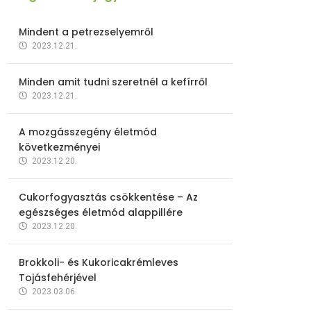
Mindent a petrezselyemről
2023.12.21.
Minden amit tudni szeretnél a kefírről
2023.12.21.
A mozgásszegény életmód
következményei
2023.12.20.
Cukorfogyasztás csökkentése – Az
egészséges életmód alappillére
2023.12.20.
Brokkoli- és Kukoricakrémleves
Tojásfehérjével
2023.03.06.