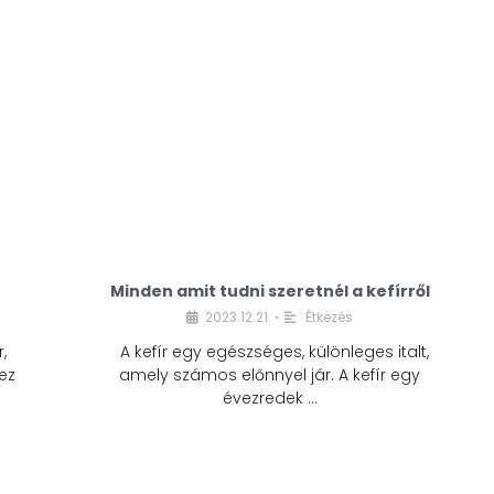
Minden amit tudni szeretnél a kefírről
2023.12.21.
Étkezés
•
,
A kefír egy egészséges, különleges italt,
ez
amely számos előnnyel jár. A kefír egy
évezredek …