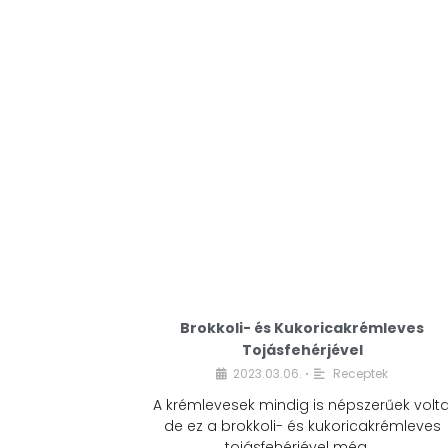
Brokkoli- és Kukoricakrémleves
Tojásfehérjével
2023.03.06.
Receptek
•
A krémlevesek mindig is népszerűek volta
de ez a brokkoli- és kukoricakrémleves
tojásfehérjével még …