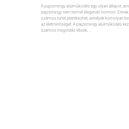
A pajzsmirigy alulműködés egy olyan állapot, am
pajzsmirigy nem termel elegendő hormon. Ennek
számos tünet jelentkezhet, amelyek komolyan be
az életminőséget. A pajzsmirigy alulműködés kez
számos megoldás létezik, …
Receptek