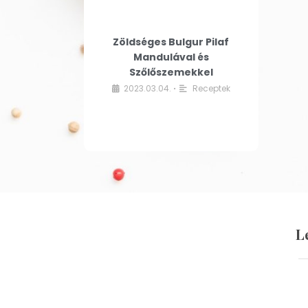
Zöldséges Bulgur Pilaf
Mandulával és
Szőlőszemekkel
2023.03.04.
Receptek
•
L