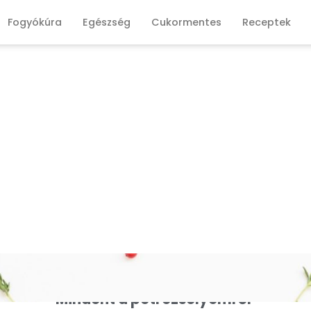
Fogyókúra
Egészség
Cukormentes
Receptek
Mindent a petrezselyemről