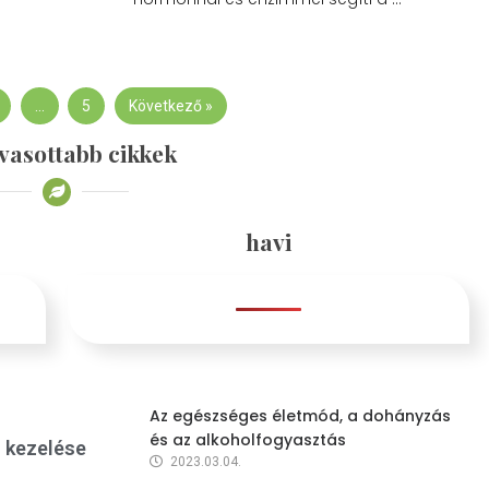
…
5
Következő »
vasottabb cikkek
havi
Az egészséges életmód, a dohányzás
és az alkoholfogyasztás
s kezelése
2023.03.04.