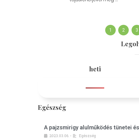
1
2
3
Legol
heti
Egészség
A pajzsmirigy alulműködés tünetei é
2023.03.06.
Egészség
•