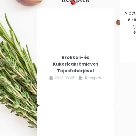
A pet
elk
g
é
Brokkoli- és
Kukoricakrémleves
Tojásfehérjével
2023.03.06.
Receptek
•