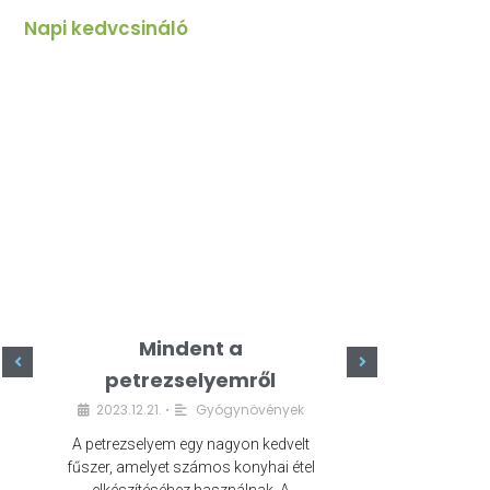
Napi kedvcsináló
Mindent a
Minde
petrezselyemről
szeret
2023.12.21.
Gyógynövények
2023.
•
A petrezselyem egy nagyon kedvelt
A kefír egy egé
fűszer, amelyet számos konyhai étel
amely számos e