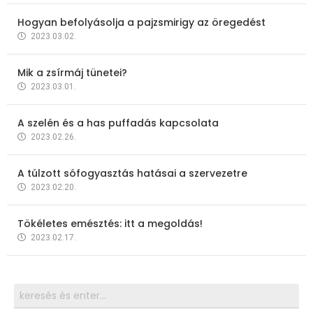
Hogyan befolyásolja a pajzsmirigy az öregedést
2023.03.02.
Mik a zsírmáj tünetei?
2023.03.01.
A szelén és a has puffadás kapcsolata
2023.02.26.
A túlzott sófogyasztás hatásai a szervezetre
2023.02.20.
Tökéletes emésztés: itt a megoldás!
2023.02.17.