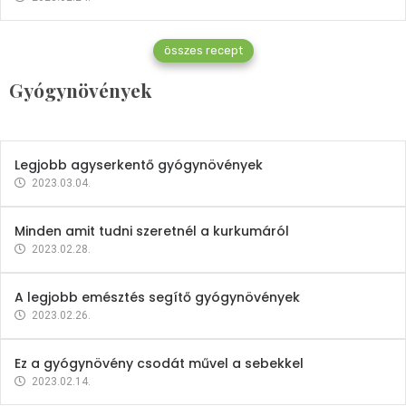
Gyógynövények
összes recept
Mindent a petrezselyemről
Gyógynövények
2023.12.21.
Legjobb agyserkentő gyógynövények
2023.03.04.
Minden amit tudni szeretnél a kurkumáról
2023.02.28.
A legjobb emésztés segítő gyógynövények
2023.02.26.
Ez a gyógynövény csodát művel a sebekkel
2023.02.14.
Vitaminok