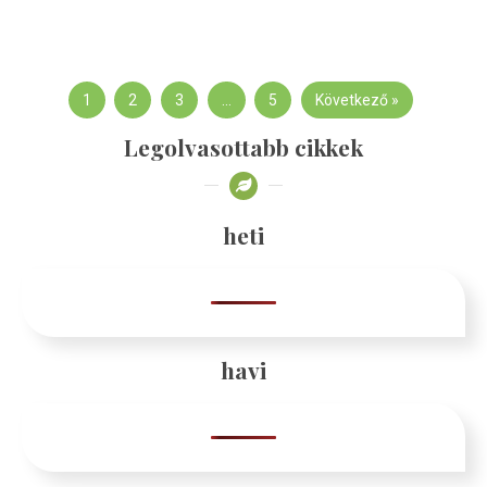
1
2
3
…
5
Következő »
Legolvasottabb cikkek
heti
havi