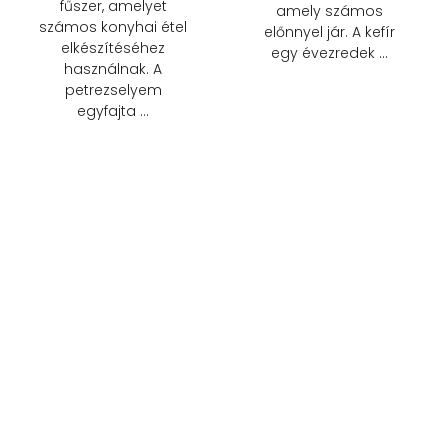
fűszer, amelyet
amely számos
számos konyhai étel
előnnyel jár. A kefír
elkészítéséhez
egy évezredek …
használnak. A
petrezselyem
egyfajta …