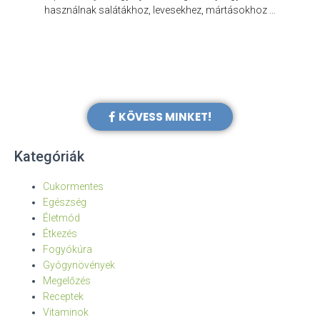
e
használnak salátákhoz, levesekhez, mártásokhoz …
KÖVESS MINKET!
Kategóriák
Cukormentes
Egészség
Életmód
Étkezés
Fogyókúra
Gyógynövények
Megelőzés
Receptek
Vitaminok