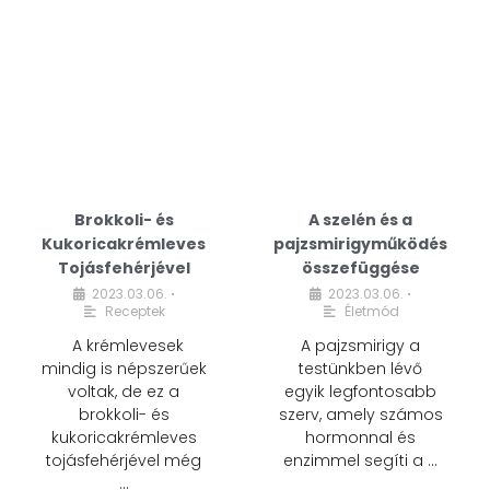
Brokkoli- és
A szelén és a
Kukoricakrémleves
pajzsmirigyműködés
Tojásfehérjével
összefüggése
2023.03.06.
2023.03.06.
•
•
Receptek
Életmód
A krémlevesek
A pajzsmirigy a
mindig is népszerűek
testünkben lévő
voltak, de ez a
egyik legfontosabb
brokkoli- és
szerv, amely számos
kukoricakrémleves
hormonnal és
tojásfehérjével még
enzimmel segíti a …
…