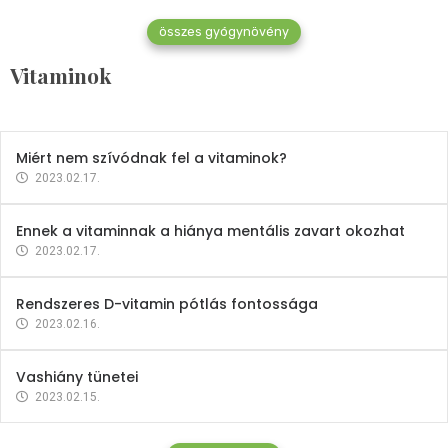
összes gyógynövény
Mindent a B-12 vitaminról
Vitaminok
2023.02.27.
Miért nem szívódnak fel a vitaminok?
2023.02.17.
Ennek a vitaminnak a hiánya mentális zavart okozhat
2023.02.17.
Rendszeres D-vitamin pótlás fontossága
2023.02.16.
Vashiány tünetei
2023.02.15.