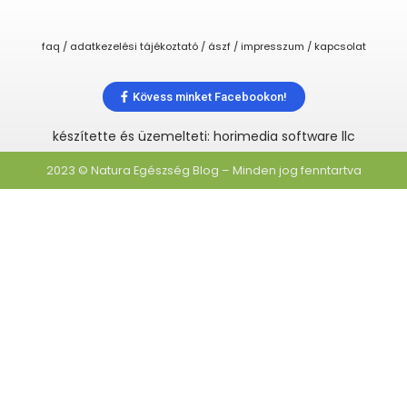
faq / adatkezelési tájékoztató / ászf / impresszum / kapcsolat
Kövess minket Facebookon!
készítette és üzemelteti: horimedia software llc
2023 © Natura Egészség Blog – Minden jog fenntartva