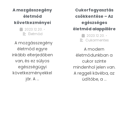
A mozgásszegény
Cukorfogyasztás
életmód
csökkentése – Az
következményei
egészséges
életmód alappillére
2023.12.20.
•
Életmód
2023.12.20.
•
Cukormentes
A mozgásszegény
életmód egyre
A modern
inkább elterjedőben
életmódunkban a
van, és ez súlyos
cukor szinte
egészségügyi
mindenhol jelen van.
következményekkel
A reggeli kávéba, az
jár. A …
üdítőbe, a …