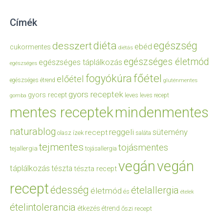
Címék
diéta
egészség
desszert
ebéd
cukormentes
diétás
egészséges életmód
egészséges táplálkozás
egészséges
főétel
fogyókúra
előétel
egészséges étrend
gluténmentes
gyors receptek
gyors recept
leves
leves recept
gomba
mentes receptek
mindenmentes
naturablog
reggeli
sütemény
recept
olasz ízek
saláta
tejmentes
tojásmentes
tejallergia
tojásallergia
vegán
vegán
táplálkozás
tészta
tészta recept
recept
édesség
ételallergia
életmód
és
ételek
ételintolerancia
étkezés
étrend
őszi recept