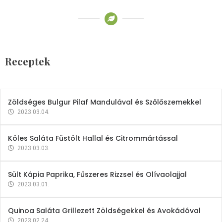
Receptek
Brokkoli- és Kukoricakrémleves
Tojásfehérjével
Receptek
2023.03.06.
Zöldséges Bulgur Pilaf Mandulával és Szőlőszemekkel
2023.03.04.
Köles Saláta Füstölt Hallal és Citrommártással
2023.03.03.
Sült Kápia Paprika, Fűszeres Rizzsel és Olívaolajjal
2023.03.01.
Quinoa Saláta Grillezett Zöldségekkel és Avokádóval
2023.02.24.