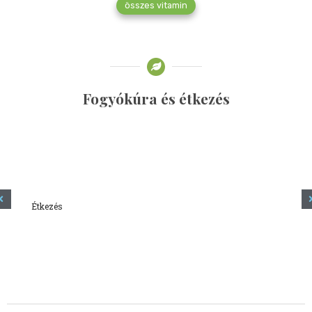
összes vitamin
Fogyókúra és étkezés
Étkezés
Minden amit tudni szeretnél a kefírről
2023.12.21.