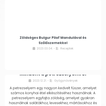
Zöldséges Bulgur Pilaf Mandulával és
Szőlőszemekkel
2023.03.04.
Receptek
•
Mindent a petrezselyemről
2023.12.21.
Gyógynövények
•
A petrezselyem egy nagyon kedvelt fűszer, amelyet
számos konyhai étel elkészítéséhez használnak. A
petrezselyem egyfajta zöldség, amelyet gyakran
használnak salátákhoz, levesekhez, mártásokhoz és