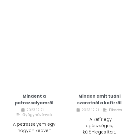
Mindent a
Minden amit tudni
petrezselyemről
szeretnél a kefírről
2023.12.21.
2023.12.21.
Étkezés
•
•
Gyógynövények
A kefír egy
A petrezselyem egy
egészséges,
nagyon kedvelt
különleges italt,