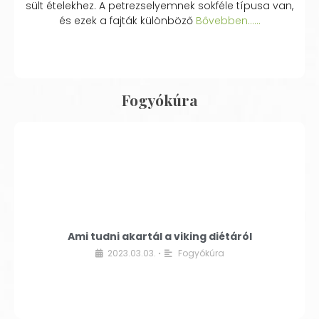
sült ételekhez. A petrezselyemnek sokféle típusa van,
és ezek a fajták különböző
Bővebben...…
Fogyókúra
Ami tudni akartál a viking diétáról
2023.03.03.
Fogyókúra
•