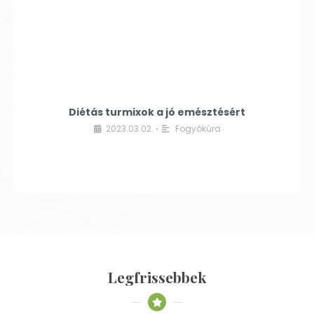
Diétás turmixok a jó emésztésért
2023.03.02.
Fogyókúra
•
Legfrissebbek