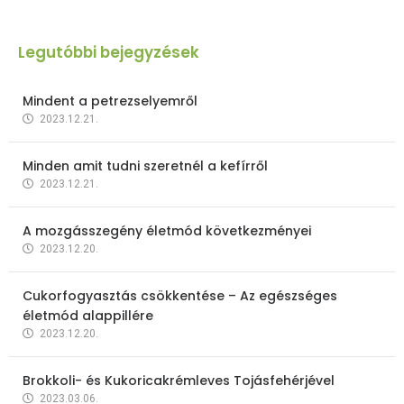
Legutóbbi bejegyzések
Mindent a petrezselyemről
2023.12.21.
Minden amit tudni szeretnél a kefírről
2023.12.21.
A mozgásszegény életmód következményei
2023.12.20.
Cukorfogyasztás csökkentése – Az egészséges
életmód alappillére
2023.12.20.
Brokkoli- és Kukoricakrémleves Tojásfehérjével
2023.03.06.