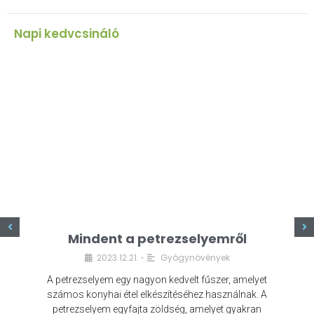
Napi kedvcsináló
z
Mindent a petrezselyemről
2023.12.21.
Gyógynövények
•
A petrezselyem egy nagyon kedvelt fűszer, amelyet
számos konyhai étel elkészítéséhez használnak. A
petrezselyem egyfajta zöldség, amelyet gyakran