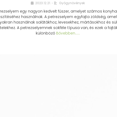
2023.12.21.
Gyógynövények
•
rezselyem egy nagyon kedvelt fűszer, amelyet számos konyhai
észítéséhez használnak. A petrezselyem egyfajta zöldség, amel
yakran használnak salátákhoz, levesekhez, mártásokhoz és sül
telekhez. A petrezselyemnek sokféle típusa van, és ezek a fajtá
különböző
Bővebben...…