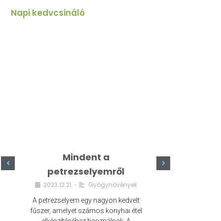
Napi kedvcsináló
Mindent a
Minde
petrezselyemről
szeret
2023.12.21.
Gyógynövények
2023.
•
A petrezselyem egy nagyon kedvelt
A kefír egy egé
fűszer, amelyet számos konyhai étel
amely számos e