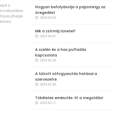
elyet a
Hogyan befolyásolja a pajzsmirigy az
 következtében
öregedést
folyásolhatják
2023.03.02.
elésére
Mik a zsírmáj tünetei?
2023.03.01.
A szelén és a has puffadás
kapcsolata
2023.02.26.
A túlzott sófogyasztás hatásai a
szervezetre
2023.02.20.
Tökéletes emésztés: itt a megoldás!
2023.02.17.