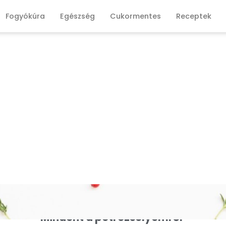
Fogyókúra
Egészség
Cukormentes
Receptek
Mindent a petrezselyemről