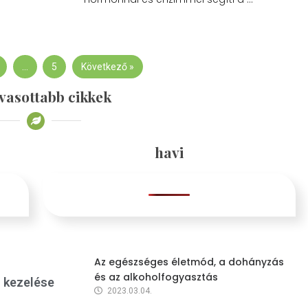
…
5
Következő »
vasottabb cikkek
havi
Az egészséges életmód, a dohányzás
és az alkoholfogyasztás
s kezelése
2023.03.04.