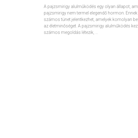
A pajzsmirigy alulműködés egy olyan állapot, am
pajzsmirigy nem termel elegendő hormon. Ennek
számos tünet jelentkezhet, amelyek komolyan be
az életminőséget. A pajzsmirigy alulműködés kez
számos megoldás létezik, …
Receptek