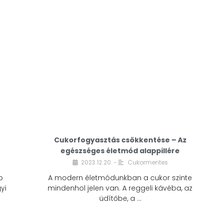
Cukorfogyasztás csökkentése – Az
egészséges életmód alappillére
Cukorfogyasztás
2023.12.20.
Cukormentes
•
csökkentése – Az
b
A modern életmódunkban a cukor szinte
egészséges életmód
yi
mindenhol jelen van. A reggeli kávéba, az
alappillére
üdítőbe, a …
2023.12.20.
Cukormentes
•