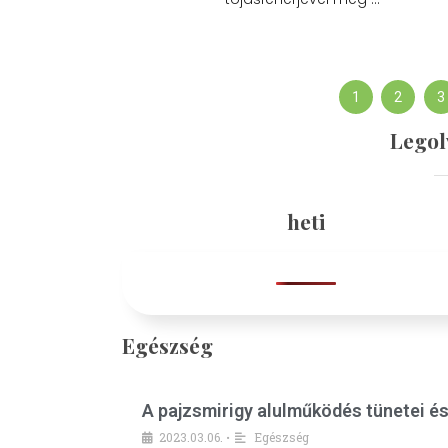
1
2
3
Legol
heti
Egészség
A pajzsmirigy alulműködés tünetei é
2023.03.06.
Egészség
•