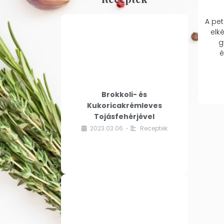
A pet
elk
g
é
Brokkoli- és
Kukoricakrémleves
Tojásfehérjével
2023.03.06.
Receptek
•