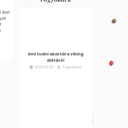
 étel
yet
t
k
Ami tudni akartál a viking
diétáról
2023.03.03.
Fogyókúra
•