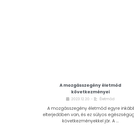
A mozgásszegény életmód
következményei
2023.12.20.
Életmód
•
A mozgásszegény életmód egyre inkáb
elterjedőben van, és ez súlyos egészségüg
következményekkel jár. A …