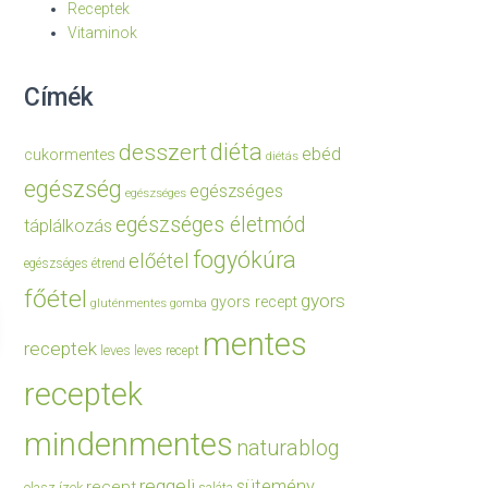
Receptek
Vitaminok
Címék
diéta
desszert
ebéd
cukormentes
diétás
egészség
egészséges
egészséges
egészséges életmód
táplálkozás
fogyókúra
előétel
egészséges étrend
főétel
gyors
gyors recept
gluténmentes
gomba
mentes
receptek
leves
leves recept
receptek
mindenmentes
naturablog
reggeli
sütemény
recept
olasz ízek