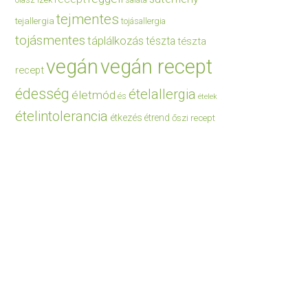
saláta
tejmentes
tejallergia
tojásallergia
tojásmentes
táplálkozás
tészta
tészta
vegán
vegán recept
recept
édesség
ételallergia
életmód
és
ételek
ételintolerancia
étkezés
étrend
őszi recept