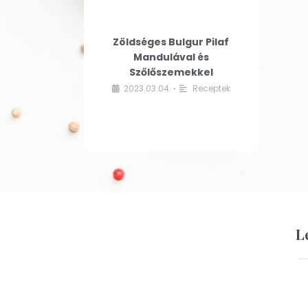
Zöldséges Bulgur Pilaf
Mandulával és
Szőlőszemekkel
2023.03.04.
Receptek
•
L