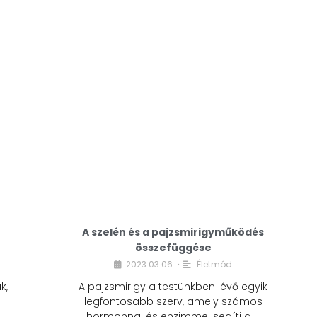
A modern életmódunkban a cukor szinte
mindenhol jelen van. A reggeli kávéba, az
üdítőbe, a desszertekbe és még sok más
élelmiszerbe is …
A szelén és a pajzsmirigyműködés
összefüggése
2023.03.06.
Életmód
•
k,
A pajzsmirigy a testünkben lévő egyik
legfontosabb szerv, amely számos
hormonnal és enzimmel segíti a …