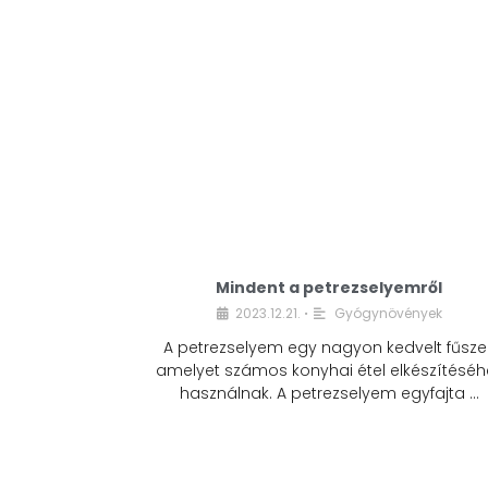
Mindent a petrezselyemről
2023.12.21.
Gyógynövények
•
A petrezselyem egy nagyon kedvelt fűszer
amelyet számos konyhai étel elkészítéséh
használnak. A petrezselyem egyfajta …