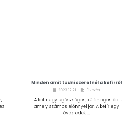
Minden amit tudni szeretnél a kefírről
2023.12.21.
Étkezés
•
,
A kefír egy egészséges, különleges italt,
ez
amely számos előnnyel jár. A kefír egy
évezredek …