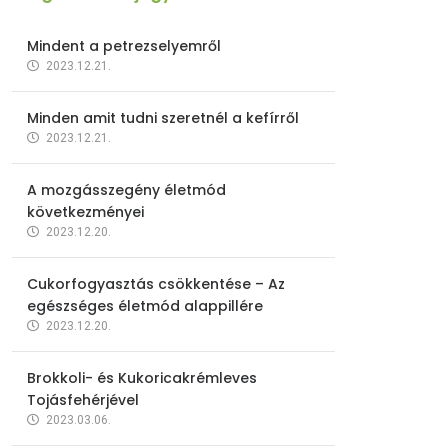
Mindent a petrezselyemről
2023.12.21.
Minden amit tudni szeretnél a kefírről
2023.12.21.
A mozgásszegény életmód
következményei
2023.12.20.
Cukorfogyasztás csökkentése – Az
egészséges életmód alappillére
2023.12.20.
Brokkoli- és Kukoricakrémleves
Tojásfehérjével
2023.03.06.