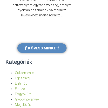
elkészítéséhez használnak. A
évezredek óta f
petrezselyem egyfajta zöldség, amelyet
legkülönb
gyakran használnak salátákhoz,
levesekhez, mártásokhoz …
KÖVESS MINKET!
Kategóriák
Cukormentes
Egészség
Életmód
Étkezés
Fogyókúra
Gyógynövények
Megelőzés