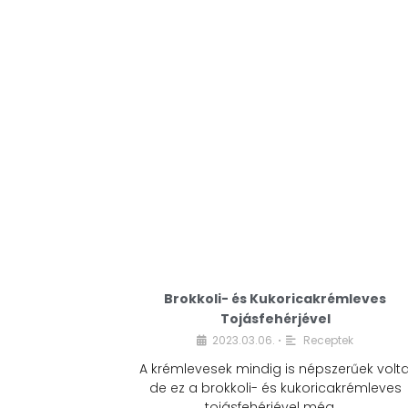
Brokkoli- és Kukoricakrémleves
Tojásfehérjével
2023.03.06.
Receptek
•
A krémlevesek mindig is népszerűek volta
de ez a brokkoli- és kukoricakrémleves
tojásfehérjével még …