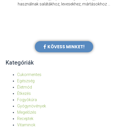
e
használnak salátákhoz, levesekhez, mártásokhoz …
KÖVESS MINKET!
Kategóriák
Cukormentes
Egészség
Életmód
Étkezés
Fogyókúra
Gyógynövények
Megelőzés
Receptek
Vitaminok