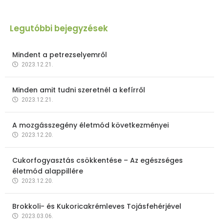
Legutóbbi bejegyzések
Mindent a petrezselyemről
2023.12.21.
Minden amit tudni szeretnél a kefírről
2023.12.21.
A mozgásszegény életmód következményei
2023.12.20.
Cukorfogyasztás csökkentése – Az egészséges
életmód alappillére
2023.12.20.
Brokkoli- és Kukoricakrémleves Tojásfehérjével
2023.03.06.