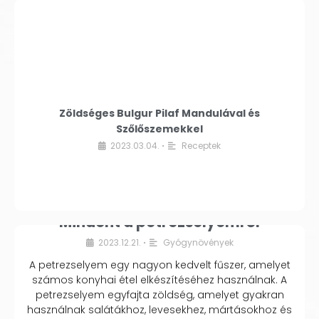
Zöldséges Bulgur Pilaf Mandulával és
Szőlőszemekkel
2023.03.04.
Receptek
•
Mindent a petrezselyemről
2023.12.21.
Gyógynövények
•
A petrezselyem egy nagyon kedvelt fűszer, amelyet
számos konyhai étel elkészítéséhez használnak. A
petrezselyem egyfajta zöldség, amelyet gyakran
használnak salátákhoz, levesekhez, mártásokhoz és