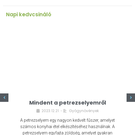
Napi kedvcsináló
z
Mindent a petrezselyemről
2023.12.21.
Gyógynövények
•
A petrezselyem egy nagyon kedvelt fűszer, amelyet
számos konyhai étel elkészítéséhez használnak. A
petrezselyem egyfajta zöldség, amelyet gyakran