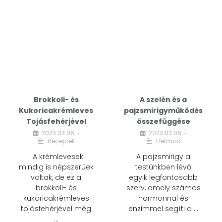
Brokkoli- és
A szelén és a
Kukoricakrémleves
pajzsmirigyműködés
Tojásfehérjével
összefüggése
2023.03.06.
2023.03.06.
•
•
Receptek
Életmód
A krémlevesek
A pajzsmirigy a
mindig is népszerűek
testünkben lévő
voltak, de ez a
egyik legfontosabb
brokkoli- és
szerv, amely számos
kukoricakrémleves
hormonnal és
tojásfehérjével még
enzimmel segíti a …
…