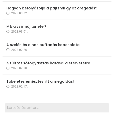
Hogyan befolyásolja a pajzsmirigy az öregedést
2023.03.02.
Mik a zsírmáj tünetei?
2023.03.01.
A szelén és a has puffadás kapcsolata
2023.02.26.
A túlzott sófogyasztás hatásai a szervezetre
2023.02.20.
Tökéletes emésztés: itt a megoldás!
2023.02.17.