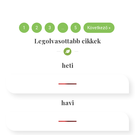
1
2
3
…
5
Következő »
Legolvasottabb cikkek
heti
havi