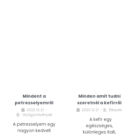
Mindent a
Minden amit tudni
petrezselyemről
szeretnél a kefírről
2023.12.21.
2023.12.21.
Étkezés
•
•
Gyógynövények
A kefír egy
A petrezselyem egy
egészséges,
nagyon kedvelt
különleges italt,