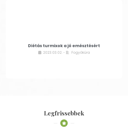
Diétás turmixok a jó emésztésért
2023.03.02.
Fogyókúra
•
Legfrissebbek