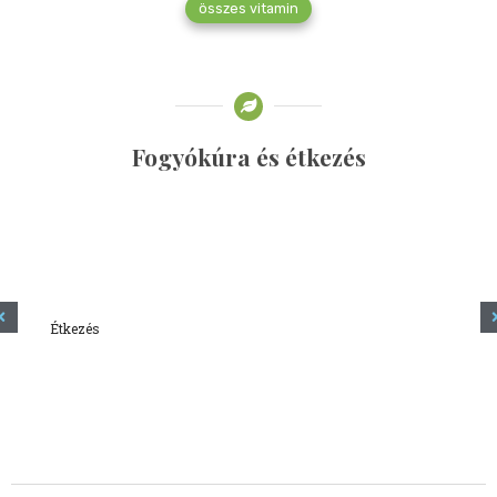
összes vitamin
Fogyókúra és étkezés
Étkezés
Minden amit tudni szeretnél a kefírről
2023.12.21.