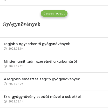
Gyógynövények
összes recept
Mindent a petrezselyemről
Gyógynövények
2023.12.21.
Legjobb agyserkentő gyógynövények
2023.03.04.
Minden amit tudni szeretnél a kurkumáról
2023.02.28.
A legjobb emésztés segítő gyógynövények
2023.02.26.
Ez a gyógynövény csodát művel a sebekkel
2023.02.14.
Vitaminok