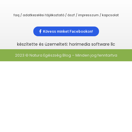
faq / adatkezelési tájékoztató / ászf / impresszum / kapcsolat
Kövess minket Facebookon!
készítette és üzemelteti: horimedia software llc
2023 © Natura Egészség Blog – Minden jog fenntartva