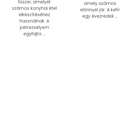
fűszer, amelyet
amely számos
számos konyhai étel
előnnyel jár. A kefír
elkészítéséhez
egy évezredek …
használnak. A
petrezselyem
egyfajta …