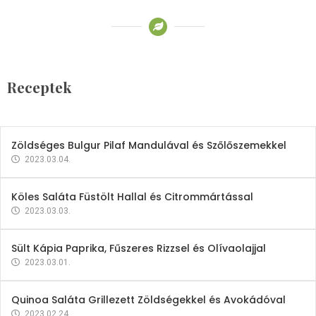
Receptek
Brokkoli- és Kukoricakrémleves
Tojásfehérjével
Receptek
2023.03.06.
Zöldséges Bulgur Pilaf Mandulával és Szőlőszemekkel
2023.03.04.
Köles Saláta Füstölt Hallal és Citrommártással
2023.03.03.
Sült Kápia Paprika, Fűszeres Rizzsel és Olívaolajjal
2023.03.01.
Quinoa Saláta Grillezett Zöldségekkel és Avokádóval
2023.02.24.