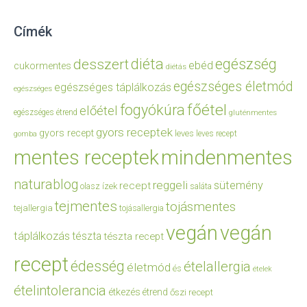
Címék
diéta
egészség
desszert
ebéd
cukormentes
diétás
egészséges életmód
egészséges táplálkozás
egészséges
főétel
fogyókúra
előétel
egészséges étrend
gluténmentes
gyors receptek
gyors recept
leves
leves recept
gomba
mentes receptek
mindenmentes
naturablog
reggeli
sütemény
recept
olasz ízek
saláta
tejmentes
tojásmentes
tejallergia
tojásallergia
vegán
vegán
táplálkozás
tészta
tészta recept
recept
édesség
ételallergia
életmód
és
ételek
ételintolerancia
étkezés
étrend
őszi recept