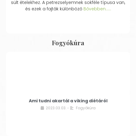
sült ételekhez. A petrezselyemnek sokféle típusa van,
és ezek a fajták különböző
Bővebben...…
Fogyókúra
Ami tudni akartál a viking diétáról
2023.03.03.
Fogyókúra
•