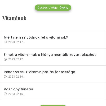
összes gyógynövény
Mindent a B-12 vitaminról
Vitaminok
2023.02.27.
Miért nem szívódnak fel a vitaminok?
2023.02.17.
Ennek a vitaminnak a hiánya mentális zavart okozhat
2023.02.17.
Rendszeres D-vitamin pótlás fontossága
2023.02.16.
Vashiány tünetei
2023.02.15.