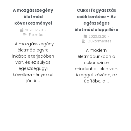
A mozgásszegény
Cukorfogyasztás
életmód
csökkentése – Az
következményei
egészséges
életmód alappillére
2023.12.20.
•
Életmód
2023.12.20.
•
Cukormentes
A mozgásszegény
életmód egyre
A modern
inkább elterjedőben
életmódunkban a
van, és ez súlyos
cukor szinte
egészségügyi
mindenhol jelen van.
következményekkel
A reggeli kávéba, az
jár. A …
üdítőbe, a …