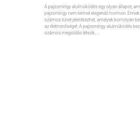
A pajzsmirigy alulműködés egy olyan állapot, am
pajzsmirigy nem termel elegendő hormon. Ennek
számos tünet jelentkezhet, amelyek komolyan be
az életminőséget. A pajzsmirigy alulműködés kez
számos megoldás létezik, …
Receptek