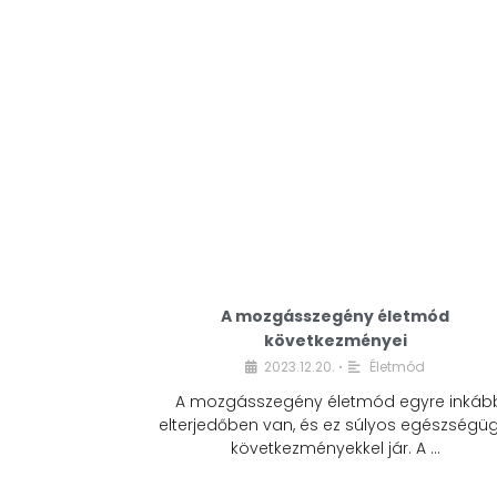
A mozgásszegény életmód
következményei
2023.12.20.
Életmód
•
A mozgásszegény életmód egyre inkáb
elterjedőben van, és ez súlyos egészségüg
következményekkel jár. A …