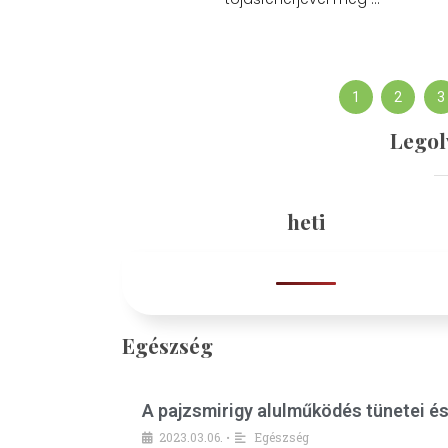
1
2
3
Legol
heti
Egészség
A pajzsmirigy alulműködés tünetei é
2023.03.06.
Egészség
•