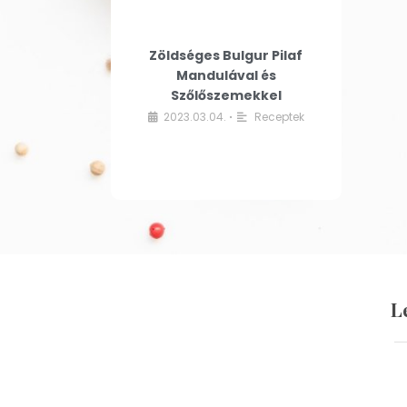
Zöldséges Bulgur Pilaf
Mandulával és
Szőlőszemekkel
2023.03.04.
Receptek
•
L