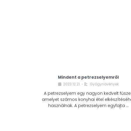
Mindent a petrezselyemről
2023.12.21.
Gyógynövények
•
A petrezselyem egy nagyon kedvelt fűszer
amelyet számos konyhai étel elkészítéséh
használnak. A petrezselyem egyfajta …