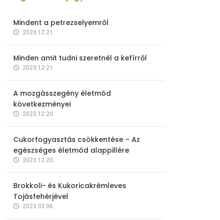
Mindent a petrezselyemről
2023.12.21.
Minden amit tudni szeretnél a kefírről
2023.12.21.
A mozgásszegény életmód
következményei
2023.12.20.
Cukorfogyasztás csökkentése – Az
egészséges életmód alappillére
2023.12.20.
Brokkoli- és Kukoricakrémleves
Tojásfehérjével
2023.03.06.