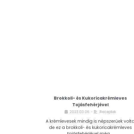
Brokkoli- és Kukoricakrémleves
Tojásfehérjével
2023.03.06.
Receptek
•
A krémlevesek mindig is népszerűek volta
de ez a brokkoli- és kukoricakrémleves
tojásfehérjével még …