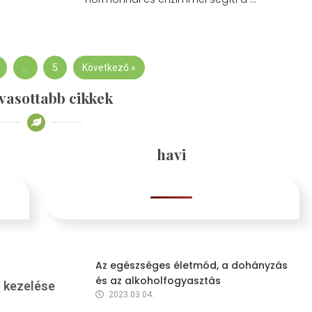
…
5
Következő »
vasottabb cikkek
havi
Az egészséges életmód, a dohányzás
és az alkoholfogyasztás
s kezelése
2023.03.04.