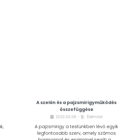
A modern életmódunkban a cukor szinte
mindenhol jelen van. A reggeli kávéba, az
üdítőbe, a desszertekbe és még sok más
élelmiszerbe is …
A szelén és a pajzsmirigyműködés
összefüggése
2023.03.06.
Életmód
•
k,
A pajzsmirigy a testünkben lévő egyik
legfontosabb szerv, amely számos
hormonnal és enzimmel segíti a …