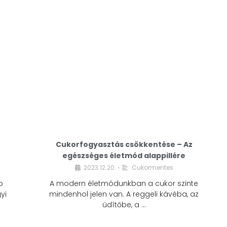
Cukorfogyasztás csökkentése – Az
egészséges életmód alappillére
Cukorfogyasztás
2023.12.20.
Cukormentes
•
csökkentése – Az
b
A modern életmódunkban a cukor szinte
egészséges életmód
yi
mindenhol jelen van. A reggeli kávéba, az
alappillére
üdítőbe, a …
2023.12.20.
Cukormentes
•