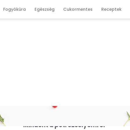
Fogyókúra
Egészség
Cukormentes
Receptek
Mindent a petrezselyemről