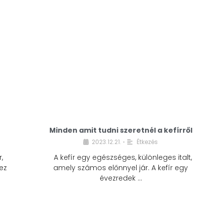
Minden amit tudni szeretnél a kefírről
2023.12.21.
Étkezés
•
,
A kefír egy egészséges, különleges italt,
ez
amely számos előnnyel jár. A kefír egy
évezredek …