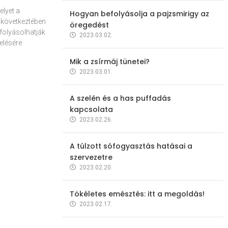
elyet a
Hogyan befolyásolja a pajzsmirigy az
 következtében
öregedést
folyásolhatják
2023.03.02.
elésére
Mik a zsírmáj tünetei?
2023.03.01.
A szelén és a has puffadás
kapcsolata
2023.02.26.
A túlzott sófogyasztás hatásai a
szervezetre
2023.02.20.
Tökéletes emésztés: itt a megoldás!
2023.02.17.