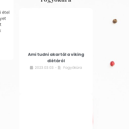
 étel
yet
t
k
Ami tudni akartál a viking
diétáról
2023.03.03.
Fogyókúra
•