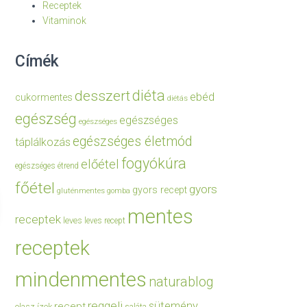
Receptek
Vitaminok
Címék
diéta
desszert
ebéd
cukormentes
diétás
egészség
egészséges
egészséges
egészséges életmód
táplálkozás
fogyókúra
előétel
egészséges étrend
főétel
gyors
gyors recept
gluténmentes
gomba
mentes
receptek
leves
leves recept
receptek
mindenmentes
naturablog
reggeli
sütemény
recept
olasz ízek