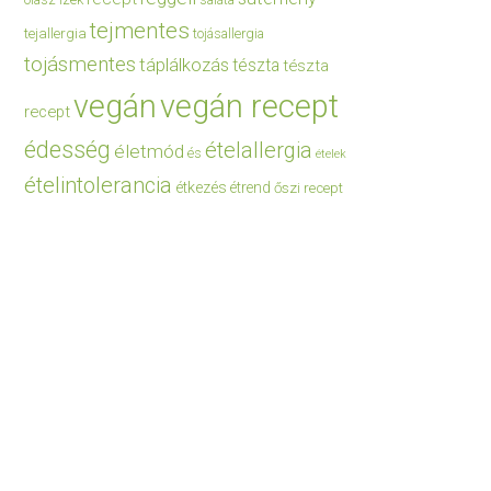
saláta
tejmentes
tejallergia
tojásallergia
tojásmentes
táplálkozás
tészta
tészta
vegán
vegán recept
recept
édesség
ételallergia
életmód
és
ételek
ételintolerancia
étkezés
étrend
őszi recept