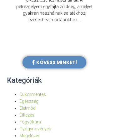
elkészítéséhez használnak. A
évezredek óta f
petrezselyem egyfajta zöldség, amelyet
legkülönb
gyakran használnak salátákhoz,
levesekhez, mártásokhoz …
KÖVESS MINKET!
Kategóriák
Cukormentes
Egészség
Életmód
Étkezés
Fogyókúra
Gyógynövények
Megelőzés