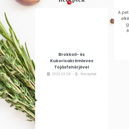
A pet
elk
g
é
Brokkoli- és
Kukoricakrémleves
Tojásfehérjével
2023.03.06.
Receptek
•