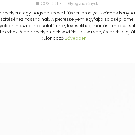
2023.12.21.
Gyógynövények
•
rezselyem egy nagyon kedvelt fűszer, amelyet számos konyhai
észítéséhez használnak. A petrezselyem egyfajta zöldség, amel
yakran használnak salátákhoz, levesekhez, mártásokhoz és sül
telekhez. A petrezselyemnek sokféle típusa van, és ezek a fajtá
különböző
Bővebben...…