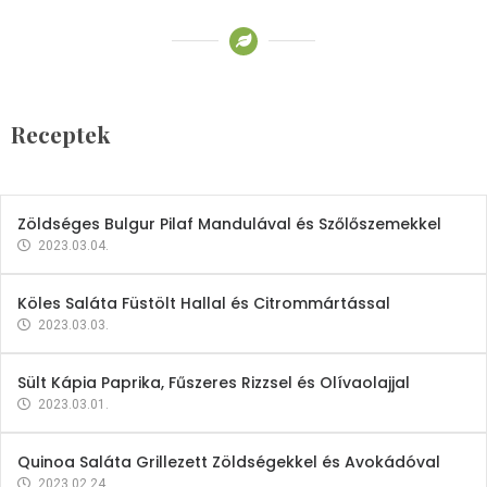
Receptek
Brokkoli- és Kukoricakrémleves
Tojásfehérjével
Receptek
2023.03.06.
Zöldséges Bulgur Pilaf Mandulával és Szőlőszemekkel
2023.03.04.
Köles Saláta Füstölt Hallal és Citrommártással
2023.03.03.
Sült Kápia Paprika, Fűszeres Rizzsel és Olívaolajjal
2023.03.01.
Quinoa Saláta Grillezett Zöldségekkel és Avokádóval
2023.02.24.