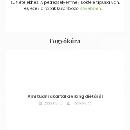
sült ételekhez. A petrezselyemnek sokféle típusa van,
és ezek a fajták különböző
Bővebben...…
Fogyókúra
Ami tudni akartál a viking diétáról
2023.03.03.
Fogyókúra
•