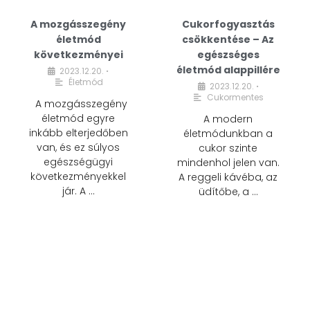
A mozgásszegény
Cukorfogyasztás
életmód
csökkentése – Az
következményei
egészséges
életmód alappillére
2023.12.20.
•
Életmód
2023.12.20.
•
Cukormentes
A mozgásszegény
életmód egyre
A modern
inkább elterjedőben
életmódunkban a
van, és ez súlyos
cukor szinte
egészségügyi
mindenhol jelen van.
következményekkel
A reggeli kávéba, az
jár. A …
üdítőbe, a …