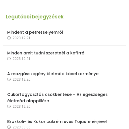
Legutóbbi bejegyzések
Mindent a petrezselyemről
2023.12.21.
Minden amit tudni szeretnél a kefírről
2023.12.21.
A mozgásszegény életmód következményei
2023.12.20.
Cukorfogyasztás csökkentése – Az egészséges
életmód alappillére
2023.12.20.
Brokkoli- és Kukoricakrémleves Tojásfehérjével
2023.03.06.