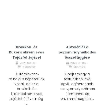
Brokkoli- és
A szelén és a
Kukoricakrémleves
pajzsmirigyműködés
Tojásfehérjével
összefüggése
2023.03.06.
2023.03.06.
•
•
Receptek
Életmód
A krémlevesek
A pajzsmirigy a
mindig is népszerűek
testünkben lévő
voltak, de ez a
egyik legfontosabb
brokkoli- és
szerv, amely számos
kukoricakrémleves
hormonnal és
tojásfehérjével még
enzimmel segíti a …
…