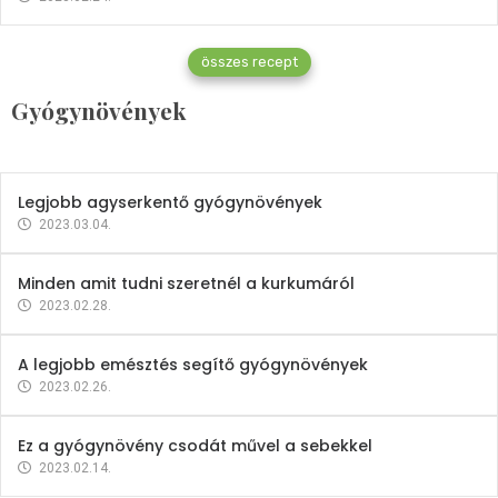
Gyógynövények
összes recept
Mindent a petrezselyemről
Gyógynövények
2023.12.21.
Legjobb agyserkentő gyógynövények
2023.03.04.
Minden amit tudni szeretnél a kurkumáról
2023.02.28.
A legjobb emésztés segítő gyógynövények
2023.02.26.
Ez a gyógynövény csodát művel a sebekkel
2023.02.14.
Vitaminok