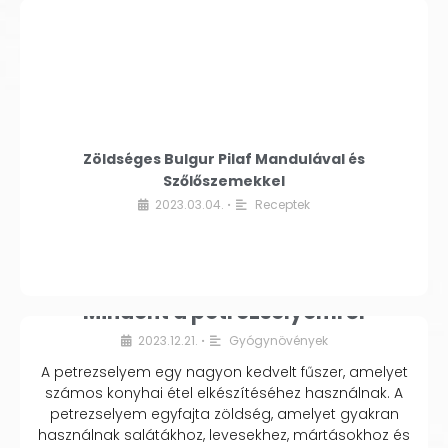
Zöldséges Bulgur Pilaf Mandulával és
Szőlőszemekkel
2023.03.04.
Receptek
•
Mindent a petrezselyemről
2023.12.21.
Gyógynövények
•
A petrezselyem egy nagyon kedvelt fűszer, amelyet
számos konyhai étel elkészítéséhez használnak. A
petrezselyem egyfajta zöldség, amelyet gyakran
használnak salátákhoz, levesekhez, mártásokhoz és