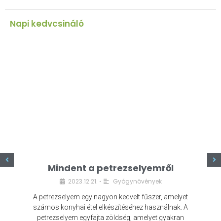
Napi kedvcsináló
z
Mindent a petrezselyemről
2023.12.21.
Gyógynövények
•
A petrezselyem egy nagyon kedvelt fűszer, amelyet
számos konyhai étel elkészítéséhez használnak. A
petrezselyem egyfajta zöldség, amelyet gyakran