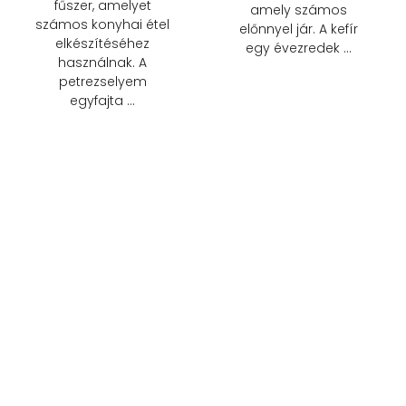
fűszer, amelyet
amely számos
számos konyhai étel
előnnyel jár. A kefír
elkészítéséhez
egy évezredek …
használnak. A
petrezselyem
egyfajta …