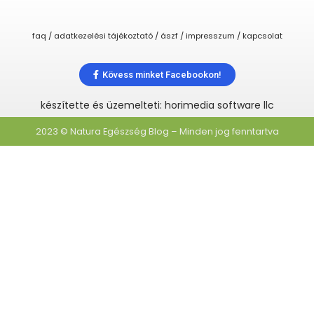
faq / adatkezelési tájékoztató / ászf / impresszum / kapcsolat
Kövess minket Facebookon!
készítette és üzemelteti: horimedia software llc
2023 © Natura Egészség Blog – Minden jog fenntartva