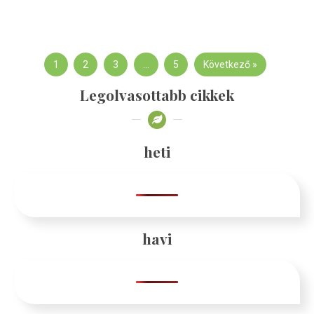
1
2
3
…
5
Következő »
Legolvasottabb cikkek
heti
havi