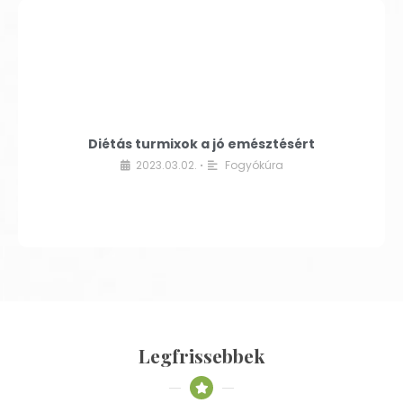
Diétás turmixok a jó emésztésért
2023.03.02.
Fogyókúra
•
Legfrissebbek