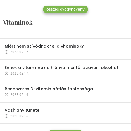
összes gyógynövény
Mindent a B-12 vitaminról
Vitaminok
2023.02.27.
Miért nem szívódnak fel a vitaminok?
2023.02.17.
Ennek a vitaminnak a hiánya mentális zavart okozhat
2023.02.17.
Rendszeres D-vitamin pótlás fontossága
2023.02.16.
Vashiány tünetei
2023.02.15.