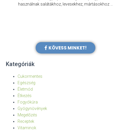
e
használnak salátákhoz, levesekhez, mártásokhoz …
KÖVESS MINKET!
Kategóriák
Cukormentes
Egészség
Életmód
Étkezés
Fogyókúra
Gyógynövények
Megelőzés
Receptek
Vitaminok