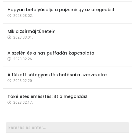
Hogyan befolyásolja a pajzsmirigy az öregedést
2023.03.02.
Mik a zsírmáj tünetei?
2023.03.01.
A szelén és a has puffadás kapcsolata
2023.02.26.
A túlzott sófogyasztás hatásai a szervezetre
2023.02.20.
Tökéletes emésztés: itt a megoldás!
2023.02.17.