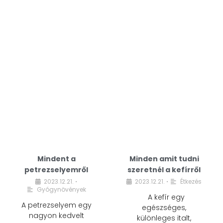
Mindent a
Minden amit tudni
petrezselyemről
szeretnél a kefírről
2023.12.21.
2023.12.21.
Étkezés
•
•
Gyógynövények
A kefír egy
A petrezselyem egy
egészséges,
nagyon kedvelt
különleges italt,