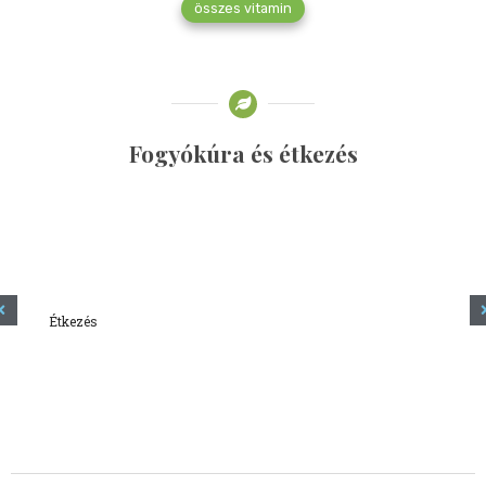
összes vitamin
Fogyókúra és étkezés
Étkezés
Minden amit tudni szeretnél a kefírről
2023.12.21.