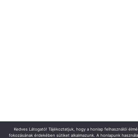
Kedves Látogató! Tájékoztatjuk, hogy a honlap felhasználói élm
fokozásának érdekében sütiket alkalmazunk. A honlapunk használa