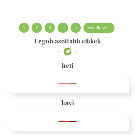
1
2
3
…
5
Következő »
Legolvasottabb cikkek
heti
havi