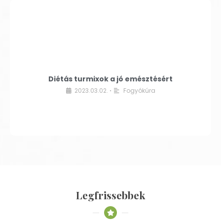
Diétás turmixok a jó emésztésért
2023.03.02.
Fogyókúra
•
Legfrissebbek