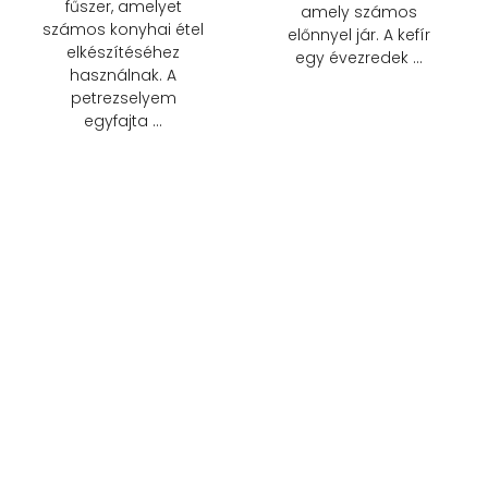
fűszer, amelyet
amely számos
számos konyhai étel
előnnyel jár. A kefír
elkészítéséhez
egy évezredek …
használnak. A
petrezselyem
egyfajta …