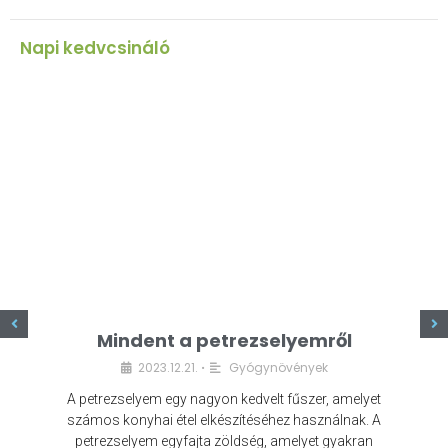
Napi kedvcsináló
z
Mindent a petrezselyemről
2023.12.21.
Gyógynövények
•
A petrezselyem egy nagyon kedvelt fűszer, amelyet
számos konyhai étel elkészítéséhez használnak. A
petrezselyem egyfajta zöldség, amelyet gyakran