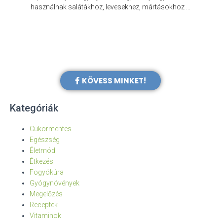
e
használnak salátákhoz, levesekhez, mártásokhoz …
KÖVESS MINKET!
Kategóriák
Cukormentes
Egészség
Életmód
Étkezés
Fogyókúra
Gyógynövények
Megelőzés
Receptek
Vitaminok