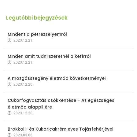
Legutóbbi bejegyzések
Mindent a petrezselyemről
2023.12.21.
Minden amit tudni szeretnél a kefírről
2023.12.21.
A mozgásszegény életmód következményei
2023.12.20.
Cukorfogyasztás csökkentése – Az egészséges
életmód alappillére
2023.12.20.
Brokkoli- és Kukoricakrémleves Tojásfehérjével
2023.03.06.