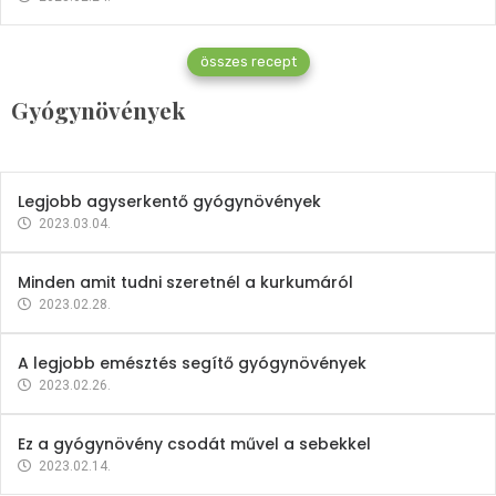
Gyógynövények
összes recept
Mindent a petrezselyemről
Gyógynövények
2023.12.21.
Legjobb agyserkentő gyógynövények
2023.03.04.
Minden amit tudni szeretnél a kurkumáról
2023.02.28.
A legjobb emésztés segítő gyógynövények
2023.02.26.
Ez a gyógynövény csodát művel a sebekkel
2023.02.14.
Vitaminok