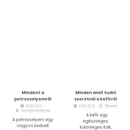
Mindent a
Minden amit tudni
petrezselyemről
szeretnél a kefírről
2023.12.21.
2023.12.21.
Étkezés
•
•
Gyógynövények
A kefír egy
A petrezselyem egy
egészséges,
nagyon kedvelt
különleges italt,