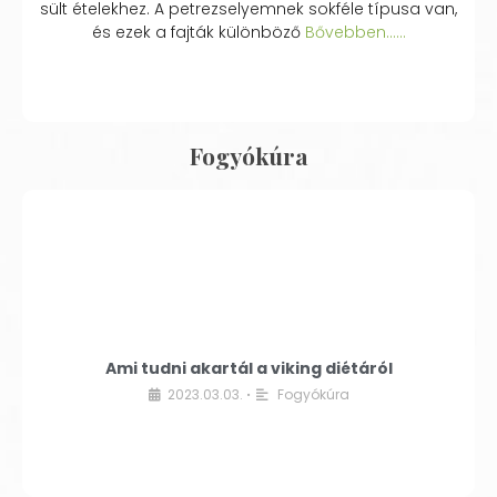
sült ételekhez. A petrezselyemnek sokféle típusa van,
és ezek a fajták különböző
Bővebben...…
Fogyókúra
Ami tudni akartál a viking diétáról
2023.03.03.
Fogyókúra
•