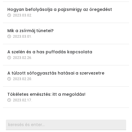
Hogyan befolyásolja a pajzsmirigy az öregedést
2023.03.02.
Mik a zsírmáj tünetei?
2023.03.01.
A szelén és a has puffadás kapcsolata
2023.02.26.
A túlzott sófogyasztás hatásai a szervezetre
2023.02.20.
Tökéletes emésztés: itt a megoldás!
2023.02.17.