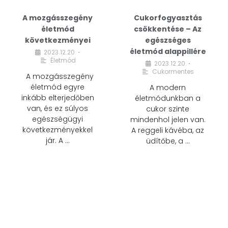
A mozgásszegény
Cukorfogyasztás
életmód
csökkentése – Az
következményei
egészséges
életmód alappillére
2023.12.20.
•
Életmód
2023.12.20.
•
Cukormentes
A mozgásszegény
életmód egyre
A modern
inkább elterjedőben
életmódunkban a
van, és ez súlyos
cukor szinte
egészségügyi
mindenhol jelen van.
következményekkel
A reggeli kávéba, az
jár. A …
üdítőbe, a …