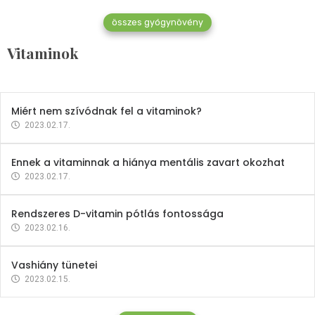
összes gyógynövény
Mindent a B-12 vitaminról
Vitaminok
2023.02.27.
Miért nem szívódnak fel a vitaminok?
2023.02.17.
Ennek a vitaminnak a hiánya mentális zavart okozhat
2023.02.17.
Rendszeres D-vitamin pótlás fontossága
2023.02.16.
Vashiány tünetei
2023.02.15.