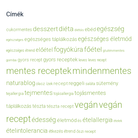
Címék
diéta
egészség
desszert
ebéd
cukormentes
diétás
egészséges életmód
egészséges táplálkozás
egészséges
főétel
fogyókúra
előétel
egészséges étrend
gluténmentes
gyors receptek
gyors recept
leves
leves recept
gomba
mentes receptek
mindenmentes
naturablog
reggeli
sütemény
recept
olasz ízek
saláta
tejmentes
tojásmentes
tejallergia
tojásallergia
vegán
vegán
táplálkozás
tészta
tészta recept
recept
édesség
ételallergia
életmód
és
ételek
ételintolerancia
étkezés
étrend
őszi recept