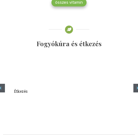
összes vitamin
Fogyókúra és étkezés
Étkezés
Minden amit tudni szeretnél a kefírről
2023.12.21.