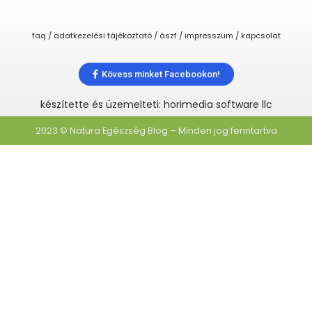
faq / adatkezelési tájékoztató / ászf / impresszum / kapcsolat
Kövess minket Facebookon!
készítette és üzemelteti: horimedia software llc
2023 © Natura Egészség Blog – Minden jog fenntartva