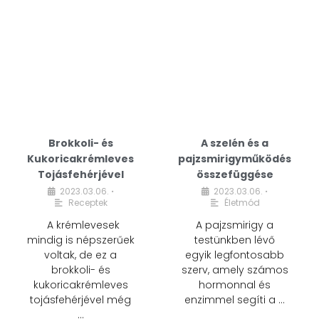
Brokkoli- és
A szelén és a
Kukoricakrémleves
pajzsmirigyműködés
Tojásfehérjével
összefüggése
2023.03.06.
2023.03.06.
•
•
Receptek
Életmód
A krémlevesek
A pajzsmirigy a
mindig is népszerűek
testünkben lévő
voltak, de ez a
egyik legfontosabb
brokkoli- és
szerv, amely számos
kukoricakrémleves
hormonnal és
tojásfehérjével még
enzimmel segíti a …
…