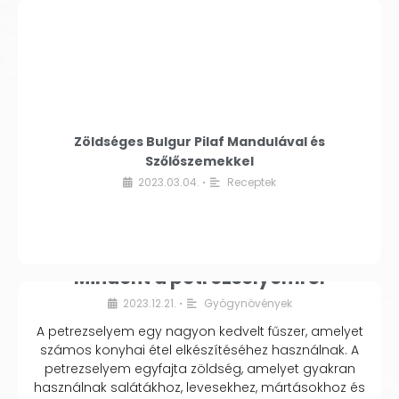
Zöldséges Bulgur Pilaf Mandulával és
Szőlőszemekkel
2023.03.04.
Receptek
•
Mindent a petrezselyemről
2023.12.21.
Gyógynövények
•
A petrezselyem egy nagyon kedvelt fűszer, amelyet
számos konyhai étel elkészítéséhez használnak. A
petrezselyem egyfajta zöldség, amelyet gyakran
használnak salátákhoz, levesekhez, mártásokhoz és