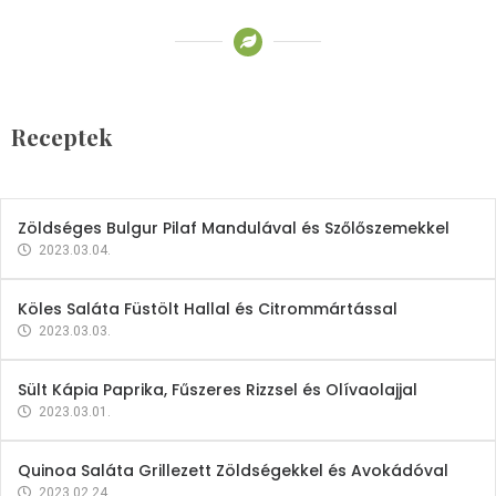
Receptek
Brokkoli- és Kukoricakrémleves
Tojásfehérjével
Receptek
2023.03.06.
Zöldséges Bulgur Pilaf Mandulával és Szőlőszemekkel
2023.03.04.
Köles Saláta Füstölt Hallal és Citrommártással
2023.03.03.
Sült Kápia Paprika, Fűszeres Rizzsel és Olívaolajjal
2023.03.01.
Quinoa Saláta Grillezett Zöldségekkel és Avokádóval
2023.02.24.