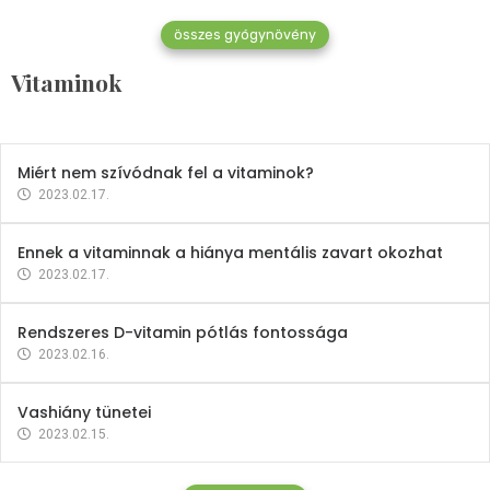
összes gyógynövény
Mindent a B-12 vitaminról
Vitaminok
2023.02.27.
Miért nem szívódnak fel a vitaminok?
2023.02.17.
Ennek a vitaminnak a hiánya mentális zavart okozhat
2023.02.17.
Rendszeres D-vitamin pótlás fontossága
2023.02.16.
Vashiány tünetei
2023.02.15.