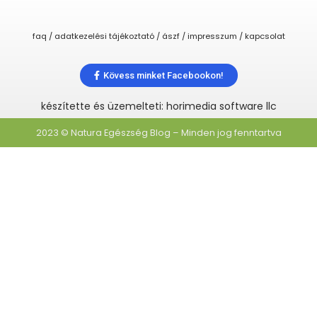
faq / adatkezelési tájékoztató / ászf / impresszum / kapcsolat
Kövess minket Facebookon!
készítette és üzemelteti: horimedia software llc
2023 © Natura Egészség Blog – Minden jog fenntartva