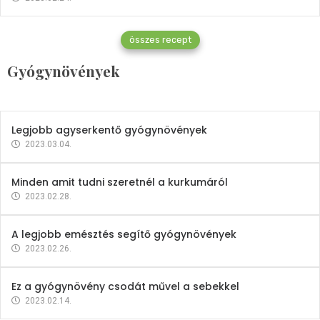
Gyógynövények
összes recept
Mindent a petrezselyemről
Gyógynövények
2023.12.21.
Legjobb agyserkentő gyógynövények
2023.03.04.
Minden amit tudni szeretnél a kurkumáról
2023.02.28.
A legjobb emésztés segítő gyógynövények
2023.02.26.
Ez a gyógynövény csodát művel a sebekkel
2023.02.14.
Vitaminok