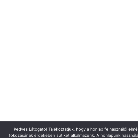
Kedves Látogató! Tájékoztatjuk, hogy a honlap felhasználói élm
fokozásának érdekében sütiket alkalmazunk. A honlapunk használa