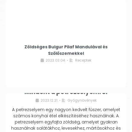
Zöldséges Bulgur Pilaf Mandulával és
Szőlőszemekkel
2023.03.04.
Receptek
•
Mindent a petrezselyemről
2023.12.21.
Gyógynövények
•
A petrezselyem egy nagyon kedvelt fűszer, amelyet
számos konyhai étel elkészítéséhez használnak. A
petrezselyem egyfajta zöldség, amelyet gyakran
használnak salátákhoz, levesekhez, mártásokhoz és