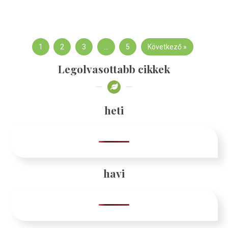
1
2
3
…
5
Következő »
Legolvasottabb cikkek
heti
havi