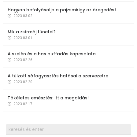
Hogyan befolyásolja a pajzsmirigy az öregedést
2023.03.02.
Mik a zsírmáj tünetei?
2023.03.01.
A szelén és a has puffadás kapcsolata
2023.02.26.
A túlzott sófogyasztás hatásai a szervezetre
2023.02.20.
Tökéletes emésztés: itt a megoldás!
2023.02.17.