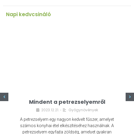
Napi kedvcsináló
z
Mindent a petrezselyemről
2023.12.21.
Gyógynövények
•
A petrezselyem egy nagyon kedvelt fűszer, amelyet
számos konyhai étel elkészítéséhez használnak. A
petrezselyem egyfajta zöldség, amelyet gyakran