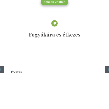
összes vitamin
Fogyókúra és étkezés
Étkezés
Minden amit tudni szeretnél a kefírről
2023.12.21.