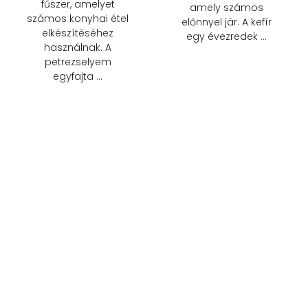
fűszer, amelyet
amely számos
számos konyhai étel
előnnyel jár. A kefír
elkészítéséhez
egy évezredek …
használnak. A
petrezselyem
egyfajta …