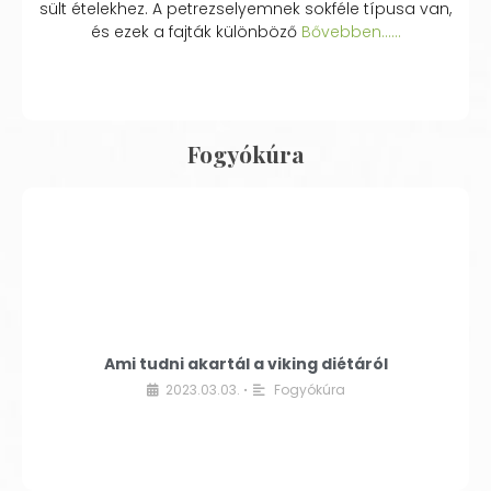
sült ételekhez. A petrezselyemnek sokféle típusa van,
és ezek a fajták különböző
Bővebben...…
Fogyókúra
Ami tudni akartál a viking diétáról
2023.03.03.
Fogyókúra
•