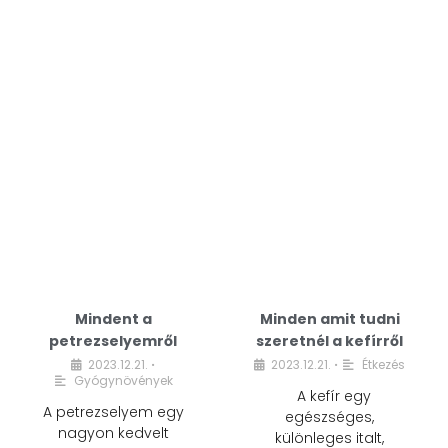
Mindent a
Minden amit tudni
petrezselyemről
szeretnél a kefírről
2023.12.21.
2023.12.21.
Étkezés
•
•
Gyógynövények
A kefír egy
A petrezselyem egy
egészséges,
nagyon kedvelt
különleges italt,