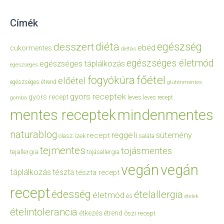
Címék
diéta
egészség
desszert
ebéd
cukormentes
diétás
egészséges életmód
egészséges táplálkozás
egészséges
főétel
fogyókúra
előétel
egészséges étrend
gluténmentes
gyors receptek
gyors recept
leves
leves recept
gomba
mentes receptek
mindenmentes
naturablog
reggeli
sütemény
recept
olasz ízek
saláta
tejmentes
tojásmentes
tejallergia
tojásallergia
vegán
vegán
táplálkozás
tészta
tészta recept
recept
édesség
ételallergia
életmód
és
ételek
ételintolerancia
étkezés
étrend
őszi recept