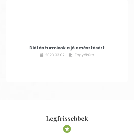
Diétás turmixok a jó emésztésért
2023.03.02.
Fogyókúra
•
Legfrissebbek