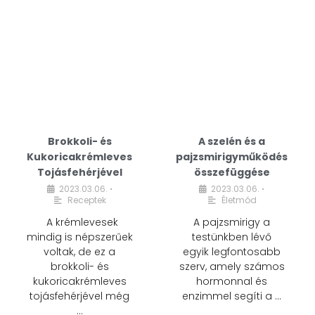
Brokkoli- és
A szelén és a
Kukoricakrémleves
pajzsmirigyműködés
Tojásfehérjével
összefüggése
2023.03.06.
2023.03.06.
•
•
Receptek
Életmód
A krémlevesek
A pajzsmirigy a
mindig is népszerűek
testünkben lévő
voltak, de ez a
egyik legfontosabb
brokkoli- és
szerv, amely számos
kukoricakrémleves
hormonnal és
tojásfehérjével még
enzimmel segíti a …
…