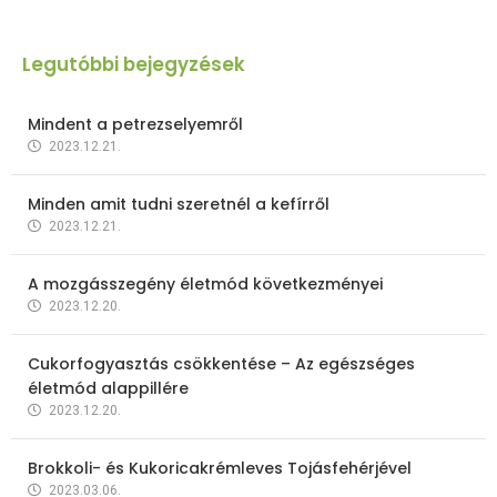
Legutóbbi bejegyzések
Mindent a petrezselyemről
2023.12.21.
Minden amit tudni szeretnél a kefírről
2023.12.21.
A mozgásszegény életmód következményei
2023.12.20.
Cukorfogyasztás csökkentése – Az egészséges
életmód alappillére
2023.12.20.
Brokkoli- és Kukoricakrémleves Tojásfehérjével
2023.03.06.