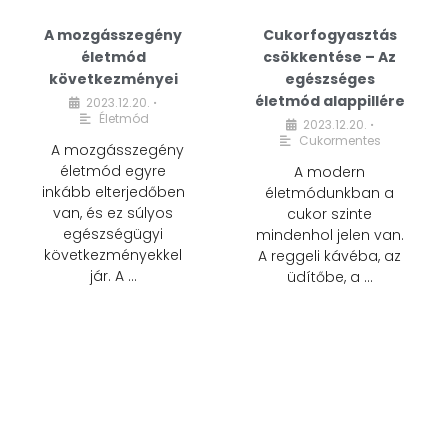
A mozgásszegény
Cukorfogyasztás
életmód
csökkentése – Az
következményei
egészséges
életmód alappillére
2023.12.20.
•
Életmód
2023.12.20.
•
Cukormentes
A mozgásszegény
életmód egyre
A modern
inkább elterjedőben
életmódunkban a
van, és ez súlyos
cukor szinte
egészségügyi
mindenhol jelen van.
következményekkel
A reggeli kávéba, az
jár. A …
üdítőbe, a …