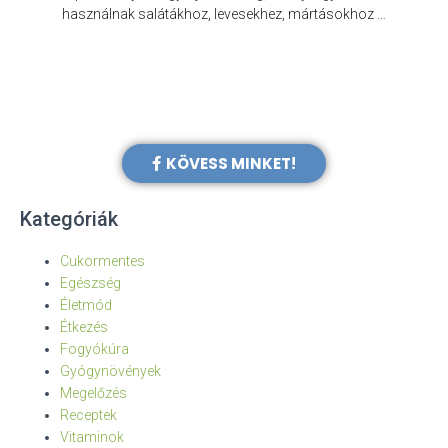
e
használnak salátákhoz, levesekhez, mártásokhoz …
KÖVESS MINKET!
Kategóriák
Cukormentes
Egészség
Életmód
Étkezés
Fogyókúra
Gyógynövények
Megelőzés
Receptek
Vitaminok