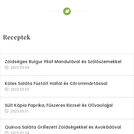
Receptek
Brokkoli- és Kukoricakrémleves
Tojásfehérjével
Receptek
2023.03.06.
Zöldséges Bulgur Pilaf Mandulával és Szőlőszemekkel
2023.03.04.
Köles Saláta Füstölt Hallal és Citrommártással
2023.03.03.
Sült Kápia Paprika, Fűszeres Rizzsel és Olívaolajjal
2023.03.01.
Quinoa Saláta Grillezett Zöldségekkel és Avokádóval
2023.02.24.