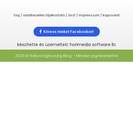
faq / adatkezelési tájékoztató / ászf / impresszum / kapcsolat
Kövess minket Facebookon!
készítette és üzemelteti: horimedia software llc
2023 © Natura Egészség Blog – Minden jog fenntartva