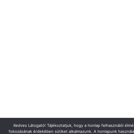
Kedves Látogató! Tájékoztatjuk, hogy a honlap felhasználói élm
fokozásának érdekében sütiket alkalmazunk. A honlapunk használa