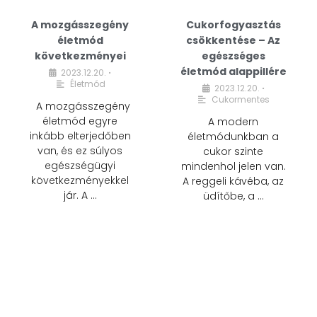
A mozgásszegény
Cukorfogyasztás
életmód
csökkentése – Az
következményei
egészséges
életmód alappillére
2023.12.20.
•
Életmód
2023.12.20.
•
Cukormentes
A mozgásszegény
életmód egyre
A modern
inkább elterjedőben
életmódunkban a
van, és ez súlyos
cukor szinte
egészségügyi
mindenhol jelen van.
következményekkel
A reggeli kávéba, az
jár. A …
üdítőbe, a …