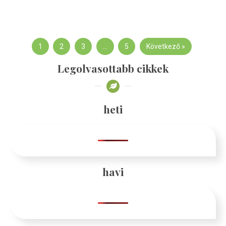
1
2
3
…
5
Következő »
Legolvasottabb cikkek
heti
havi