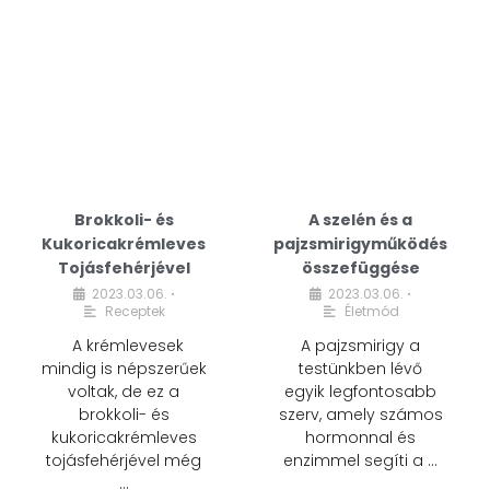
Brokkoli- és
A szelén és a
Kukoricakrémleves
pajzsmirigyműködés
Tojásfehérjével
összefüggése
2023.03.06.
2023.03.06.
•
•
Receptek
Életmód
A krémlevesek
A pajzsmirigy a
mindig is népszerűek
testünkben lévő
voltak, de ez a
egyik legfontosabb
brokkoli- és
szerv, amely számos
kukoricakrémleves
hormonnal és
tojásfehérjével még
enzimmel segíti a …
…