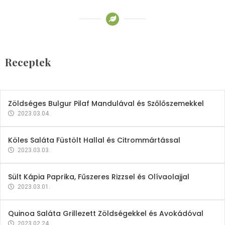
Receptek
Brokkoli- és Kukoricakrémleves
Tojásfehérjével
Receptek
2023.03.06.
Zöldséges Bulgur Pilaf Mandulával és Szőlőszemekkel
2023.03.04.
Köles Saláta Füstölt Hallal és Citrommártással
2023.03.03.
Sült Kápia Paprika, Fűszeres Rizzsel és Olívaolajjal
2023.03.01.
Quinoa Saláta Grillezett Zöldségekkel és Avokádóval
2023.02.24.