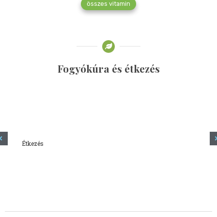
összes vitamin
Fogyókúra és étkezés
Étkezés
Minden amit tudni szeretnél a kefírről
2023.12.21.