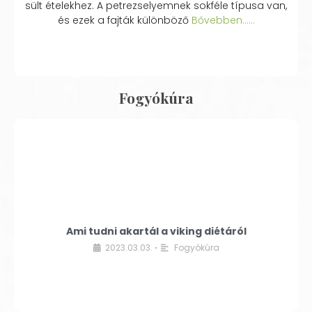
sült ételekhez. A petrezselyemnek sokféle típusa van,
és ezek a fajták különböző
Bővebben...…
Fogyókúra
Ami tudni akartál a viking diétáról
2023.03.03.
Fogyókúra
•