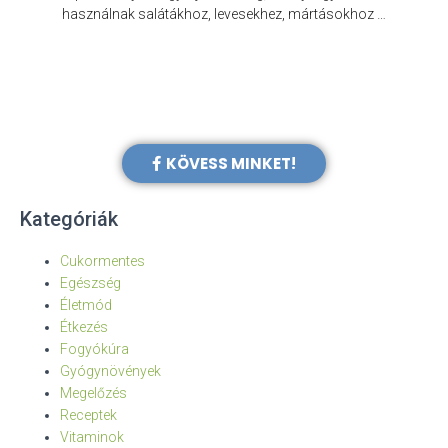
e
használnak salátákhoz, levesekhez, mártásokhoz …
KÖVESS MINKET!
Kategóriák
Cukormentes
Egészség
Életmód
Étkezés
Fogyókúra
Gyógynövények
Megelőzés
Receptek
Vitaminok