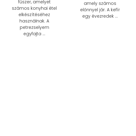
fűszer, amelyet
amely számos
számos konyhai étel
előnnyel jár. A kefír
elkészítéséhez
egy évezredek …
használnak. A
petrezselyem
egyfajta …