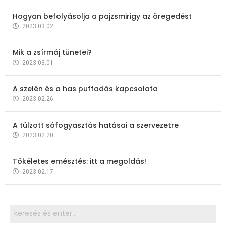
Hogyan befolyásolja a pajzsmirigy az öregedést
2023.03.02.
Mik a zsírmáj tünetei?
2023.03.01.
A szelén és a has puffadás kapcsolata
2023.02.26.
A túlzott sófogyasztás hatásai a szervezetre
2023.02.20.
Tökéletes emésztés: itt a megoldás!
2023.02.17.