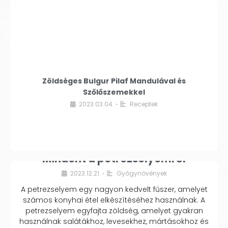
Zöldséges Bulgur Pilaf Mandulával és
Szőlőszemekkel
2023.03.04.
Receptek
•
Mindent a petrezselyemről
2023.12.21.
Gyógynövények
•
A petrezselyem egy nagyon kedvelt fűszer, amelyet
számos konyhai étel elkészítéséhez használnak. A
petrezselyem egyfajta zöldség, amelyet gyakran
használnak salátákhoz, levesekhez, mártásokhoz és