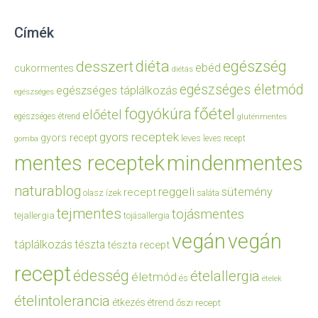
Címék
diéta
egészség
desszert
ebéd
cukormentes
diétás
egészséges életmód
egészséges táplálkozás
egészséges
főétel
fogyókúra
előétel
egészséges étrend
gluténmentes
gyors receptek
gyors recept
leves
leves recept
gomba
mentes receptek
mindenmentes
naturablog
reggeli
sütemény
recept
olasz ízek
saláta
tejmentes
tojásmentes
tejallergia
tojásallergia
vegán
vegán
táplálkozás
tészta
tészta recept
recept
édesség
ételallergia
életmód
és
ételek
ételintolerancia
étkezés
étrend
őszi recept