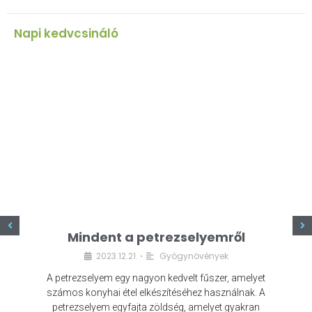
Napi kedvcsináló
z
Mindent a petrezselyemről
2023.12.21.
Gyógynövények
•
A petrezselyem egy nagyon kedvelt fűszer, amelyet
számos konyhai étel elkészítéséhez használnak. A
petrezselyem egyfajta zöldség, amelyet gyakran