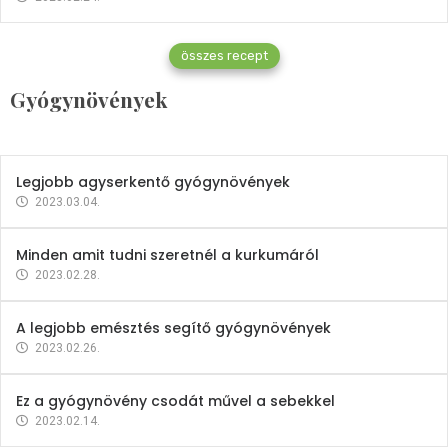
Gyógynövények
összes recept
Mindent a petrezselyemről
Gyógynövények
2023.12.21.
Legjobb agyserkentő gyógynövények
2023.03.04.
Minden amit tudni szeretnél a kurkumáról
2023.02.28.
A legjobb emésztés segítő gyógynövények
2023.02.26.
Ez a gyógynövény csodát művel a sebekkel
2023.02.14.
Vitaminok