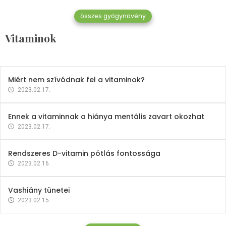
összes gyógynövény
Mindent a B-12 vitaminról
Vitaminok
2023.02.27.
Miért nem szívódnak fel a vitaminok?
2023.02.17.
Ennek a vitaminnak a hiánya mentális zavart okozhat
2023.02.17.
Rendszeres D-vitamin pótlás fontossága
2023.02.16.
Vashiány tünetei
2023.02.15.