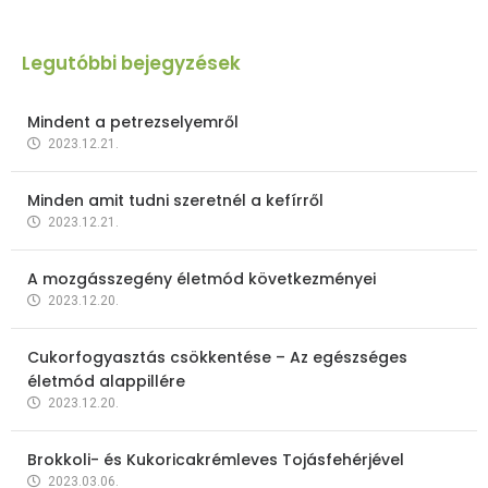
Legutóbbi bejegyzések
Mindent a petrezselyemről
2023.12.21.
Minden amit tudni szeretnél a kefírről
2023.12.21.
A mozgásszegény életmód következményei
2023.12.20.
Cukorfogyasztás csökkentése – Az egészséges
életmód alappillére
2023.12.20.
Brokkoli- és Kukoricakrémleves Tojásfehérjével
2023.03.06.