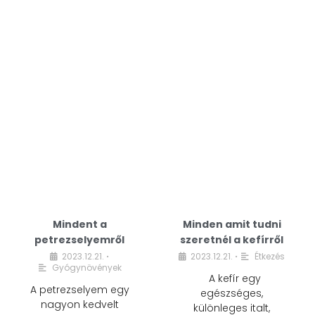
Mindent a
Minden amit tudni
petrezselyemről
szeretnél a kefírről
2023.12.21.
2023.12.21.
Étkezés
•
•
Gyógynövények
A kefír egy
A petrezselyem egy
egészséges,
nagyon kedvelt
különleges italt,