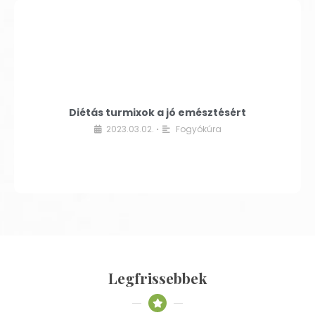
Diétás turmixok a jó emésztésért
2023.03.02.
Fogyókúra
•
Legfrissebbek