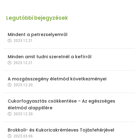
Legutóbbi bejegyzések
Mindent a petrezselyemről
2023.12.21.
Minden amit tudni szeretnél a kefírről
2023.12.21.
A mozgásszegény életmód következményei
2023.12.20.
Cukorfogyasztás csökkentése – Az egészséges
életmód alappillére
2023.12.20.
Brokkoli- és Kukoricakrémleves Tojásfehérjével
2023.03.06.