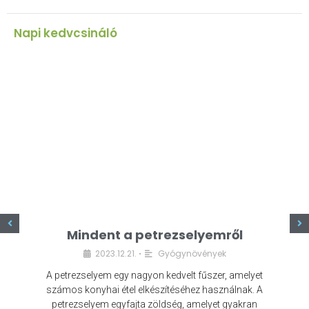
Napi kedvcsináló
z
Mindent a petrezselyemről
2023.12.21.
Gyógynövények
•
A petrezselyem egy nagyon kedvelt fűszer, amelyet
számos konyhai étel elkészítéséhez használnak. A
petrezselyem egyfajta zöldség, amelyet gyakran