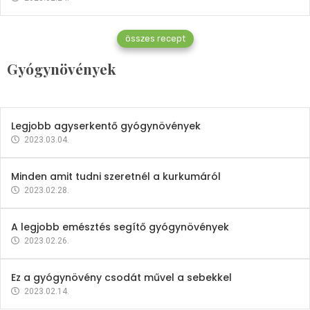
Gyógynövények
összes recept
Mindent a petrezselyemről
Gyógynövények
2023.12.21.
Legjobb agyserkentő gyógynövények
2023.03.04.
Minden amit tudni szeretnél a kurkumáról
2023.02.28.
A legjobb emésztés segítő gyógynövények
2023.02.26.
Ez a gyógynövény csodát művel a sebekkel
2023.02.14.
Vitaminok