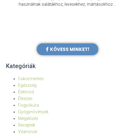
e
használnak salátákhoz, levesekhez, mártásokhoz …
KÖVESS MINKET!
Kategóriák
Cukormentes
Egészség
Életmód
Étkezés
Fogyókúra
Gyógynövények
Megelőzés
Receptek
Vitaminok