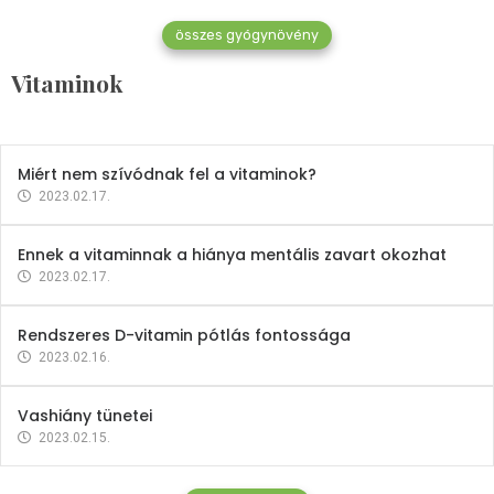
összes gyógynövény
Mindent a B-12 vitaminról
Vitaminok
2023.02.27.
Miért nem szívódnak fel a vitaminok?
2023.02.17.
Ennek a vitaminnak a hiánya mentális zavart okozhat
2023.02.17.
Rendszeres D-vitamin pótlás fontossága
2023.02.16.
Vashiány tünetei
2023.02.15.