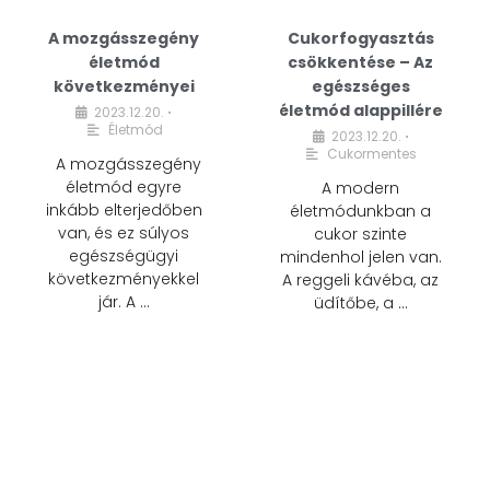
A mozgásszegény
Cukorfogyasztás
életmód
csökkentése – Az
következményei
egészséges
életmód alappillére
2023.12.20.
•
Életmód
2023.12.20.
•
Cukormentes
A mozgásszegény
életmód egyre
A modern
inkább elterjedőben
életmódunkban a
van, és ez súlyos
cukor szinte
egészségügyi
mindenhol jelen van.
következményekkel
A reggeli kávéba, az
jár. A …
üdítőbe, a …