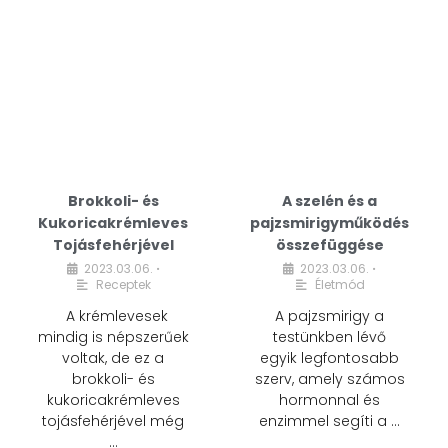
Brokkoli- és
A szelén és a
Kukoricakrémleves
pajzsmirigyműködés
Tojásfehérjével
összefüggése
2023.03.06.
2023.03.06.
•
•
Receptek
Életmód
A krémlevesek
A pajzsmirigy a
mindig is népszerűek
testünkben lévő
voltak, de ez a
egyik legfontosabb
brokkoli- és
szerv, amely számos
kukoricakrémleves
hormonnal és
tojásfehérjével még
enzimmel segíti a …
…