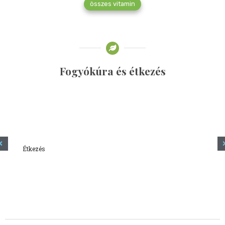
összes vitamin
Fogyókúra és étkezés
Étkezés
Minden amit tudni szeretnél a kefírről
2023.12.21.