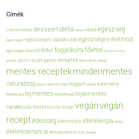
Címék
diéta
egészség
desszert
ebéd
cukormentes
diétás
egészséges életmód
egészséges táplálkozás
egészséges
főétel
fogyókúra
előétel
egészséges étrend
gluténmentes
gyors receptek
gyors recept
leves
leves recept
gomba
mentes receptek
mindenmentes
naturablog
reggeli
sütemény
recept
olasz ízek
saláta
tejmentes
tojásmentes
tejallergia
tojásallergia
vegán
vegán
táplálkozás
tészta
tészta recept
recept
édesség
ételallergia
életmód
és
ételek
ételintolerancia
étkezés
étrend
őszi recept