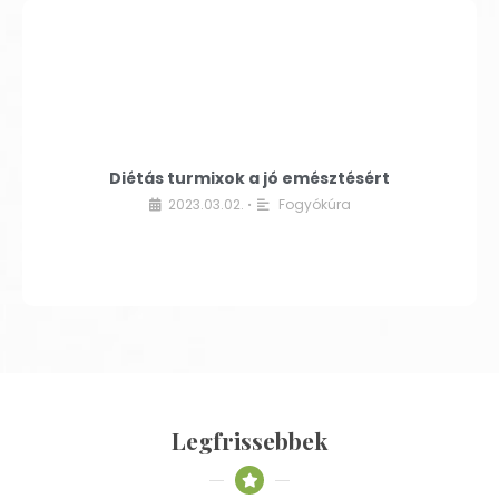
Diétás turmixok a jó emésztésért
2023.03.02.
Fogyókúra
•
Legfrissebbek