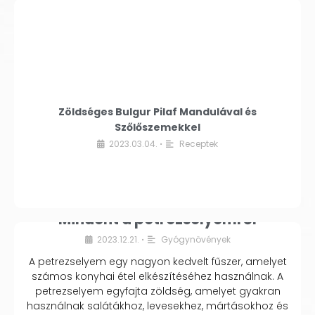
Zöldséges Bulgur Pilaf Mandulával és
Szőlőszemekkel
2023.03.04.
Receptek
•
Mindent a petrezselyemről
2023.12.21.
Gyógynövények
•
A petrezselyem egy nagyon kedvelt fűszer, amelyet
számos konyhai étel elkészítéséhez használnak. A
petrezselyem egyfajta zöldség, amelyet gyakran
használnak salátákhoz, levesekhez, mártásokhoz és