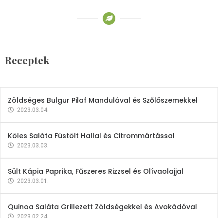
Receptek
Brokkoli- és Kukoricakrémleves
Tojásfehérjével
Receptek
2023.03.06.
Zöldséges Bulgur Pilaf Mandulával és Szőlőszemekkel
2023.03.04.
Köles Saláta Füstölt Hallal és Citrommártással
2023.03.03.
Sült Kápia Paprika, Fűszeres Rizzsel és Olívaolajjal
2023.03.01.
Quinoa Saláta Grillezett Zöldségekkel és Avokádóval
2023.02.24.