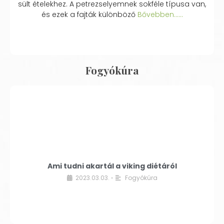
sült ételekhez. A petrezselyemnek sokféle típusa van,
és ezek a fajták különböző
Bővebben...…
Fogyókúra
Ami tudni akartál a viking diétáról
2023.03.03.
Fogyókúra
•