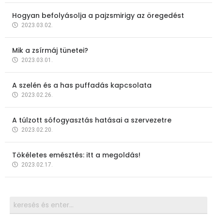
Hogyan befolyásolja a pajzsmirigy az öregedést
2023.03.02.
Mik a zsírmáj tünetei?
2023.03.01.
A szelén és a has puffadás kapcsolata
2023.02.26.
A túlzott sófogyasztás hatásai a szervezetre
2023.02.20.
Tökéletes emésztés: itt a megoldás!
2023.02.17.