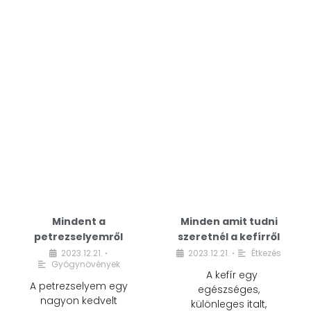
Mindent a
Minden amit tudni
petrezselyemről
szeretnél a kefírről
2023.12.21.
2023.12.21.
Étkezés
•
•
Gyógynövények
A kefír egy
A petrezselyem egy
egészséges,
nagyon kedvelt
különleges italt,