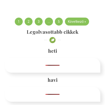
1
2
3
…
5
Következő »
Legolvasottabb cikkek
heti
havi