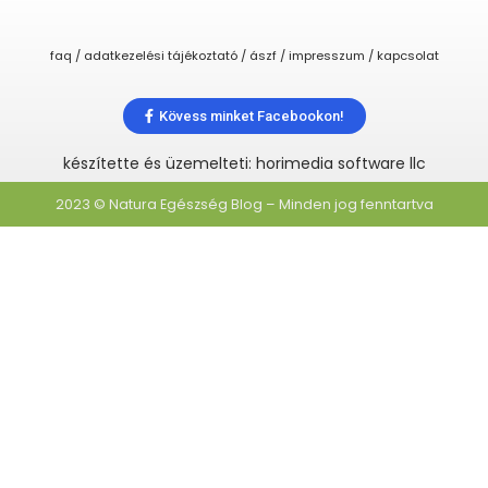
faq / adatkezelési tájékoztató / ászf / impresszum / kapcsolat
Kövess minket Facebookon!
készítette és üzemelteti: horimedia software llc
2023 © Natura Egészség Blog – Minden jog fenntartva