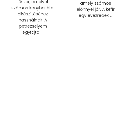
fűszer, amelyet
amely számos
számos konyhai étel
előnnyel jár. A kefír
elkészítéséhez
egy évezredek …
használnak. A
petrezselyem
egyfajta …