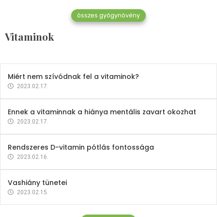
összes gyógynövény
Mindent a B-12 vitaminról
Vitaminok
2023.02.27.
Miért nem szívódnak fel a vitaminok?
2023.02.17.
Ennek a vitaminnak a hiánya mentális zavart okozhat
2023.02.17.
Rendszeres D-vitamin pótlás fontossága
2023.02.16.
Vashiány tünetei
2023.02.15.