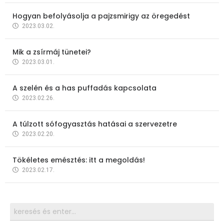
Hogyan befolyásolja a pajzsmirigy az öregedést
2023.03.02.
Mik a zsírmáj tünetei?
2023.03.01.
A szelén és a has puffadás kapcsolata
2023.02.26.
A túlzott sófogyasztás hatásai a szervezetre
2023.02.20.
Tökéletes emésztés: itt a megoldás!
2023.02.17.