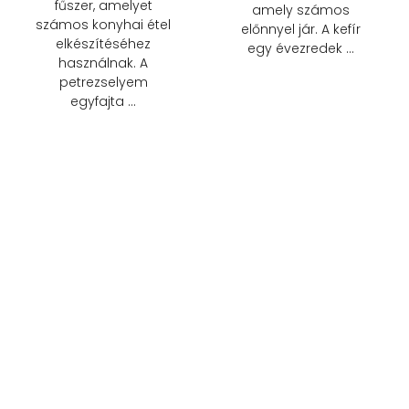
fűszer, amelyet
amely számos
számos konyhai étel
előnnyel jár. A kefír
elkészítéséhez
egy évezredek …
használnak. A
petrezselyem
egyfajta …