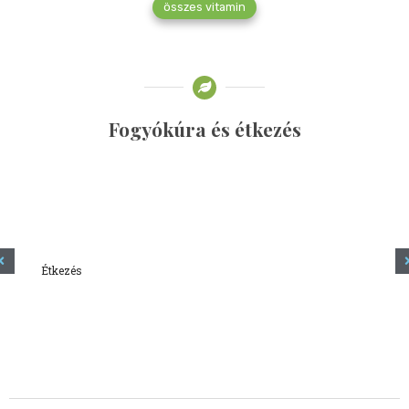
összes vitamin
Fogyókúra és étkezés
Étkezés
Minden amit tudni szeretnél a kefírről
2023.12.21.