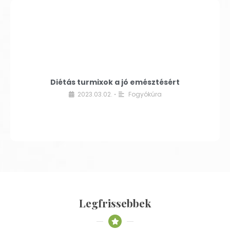
Diétás turmixok a jó emésztésért
2023.03.02.
Fogyókúra
•
Legfrissebbek