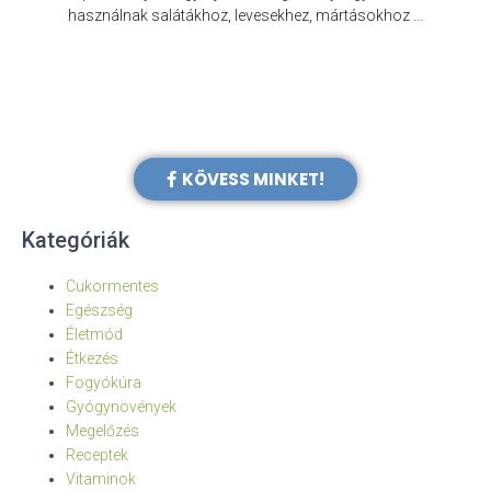
e
használnak salátákhoz, levesekhez, mártásokhoz …
KÖVESS MINKET!
Kategóriák
Cukormentes
Egészség
Életmód
Étkezés
Fogyókúra
Gyógynövények
Megelőzés
Receptek
Vitaminok