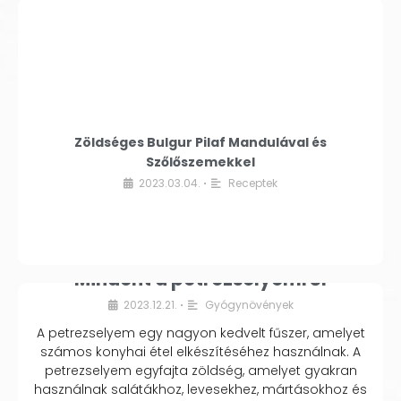
Zöldséges Bulgur Pilaf Mandulával és
Szőlőszemekkel
2023.03.04.
Receptek
•
Mindent a petrezselyemről
2023.12.21.
Gyógynövények
•
A petrezselyem egy nagyon kedvelt fűszer, amelyet
számos konyhai étel elkészítéséhez használnak. A
petrezselyem egyfajta zöldség, amelyet gyakran
használnak salátákhoz, levesekhez, mártásokhoz és