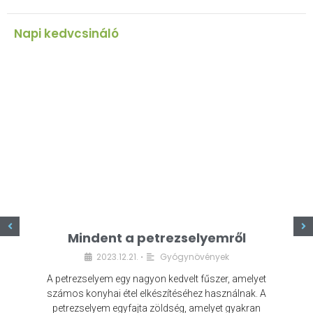
Napi kedvcsináló
z
Mindent a petrezselyemről
2023.12.21.
Gyógynövények
•
A petrezselyem egy nagyon kedvelt fűszer, amelyet
számos konyhai étel elkészítéséhez használnak. A
petrezselyem egyfajta zöldség, amelyet gyakran