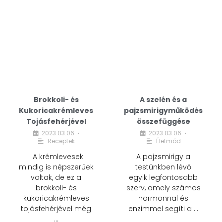
Brokkoli- és
A szelén és a
Kukoricakrémleves
pajzsmirigyműködés
Tojásfehérjével
összefüggése
2023.03.06.
2023.03.06.
•
•
Receptek
Életmód
A krémlevesek
A pajzsmirigy a
mindig is népszerűek
testünkben lévő
voltak, de ez a
egyik legfontosabb
brokkoli- és
szerv, amely számos
kukoricakrémleves
hormonnal és
tojásfehérjével még
enzimmel segíti a …
…