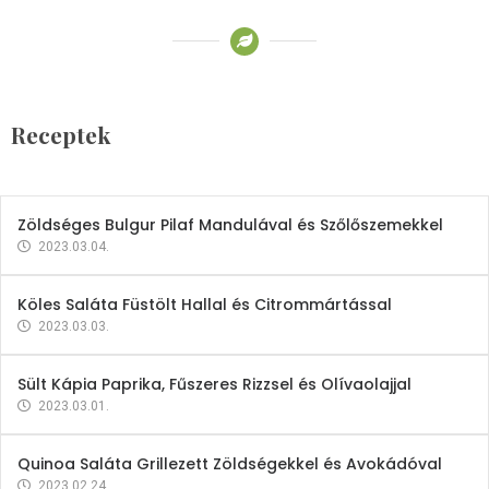
Receptek
Brokkoli- és Kukoricakrémleves
Tojásfehérjével
Receptek
2023.03.06.
Zöldséges Bulgur Pilaf Mandulával és Szőlőszemekkel
2023.03.04.
Köles Saláta Füstölt Hallal és Citrommártással
2023.03.03.
Sült Kápia Paprika, Fűszeres Rizzsel és Olívaolajjal
2023.03.01.
Quinoa Saláta Grillezett Zöldségekkel és Avokádóval
2023.02.24.