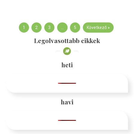
1
2
3
…
5
Következő »
Legolvasottabb cikkek
heti
havi