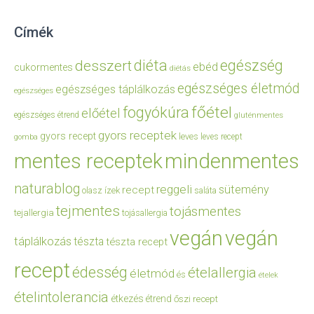
Címék
diéta
egészség
desszert
ebéd
cukormentes
diétás
egészséges életmód
egészséges táplálkozás
egészséges
főétel
fogyókúra
előétel
egészséges étrend
gluténmentes
gyors receptek
gyors recept
leves
leves recept
gomba
mentes receptek
mindenmentes
naturablog
reggeli
sütemény
recept
olasz ízek
saláta
tejmentes
tojásmentes
tejallergia
tojásallergia
vegán
vegán
táplálkozás
tészta
tészta recept
recept
édesség
ételallergia
életmód
és
ételek
ételintolerancia
étkezés
étrend
őszi recept