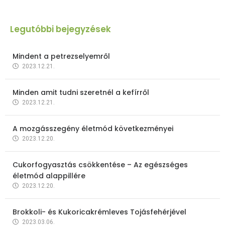
Legutóbbi bejegyzések
Mindent a petrezselyemről
2023.12.21.
Minden amit tudni szeretnél a kefírről
2023.12.21.
A mozgásszegény életmód következményei
2023.12.20.
Cukorfogyasztás csökkentése – Az egészséges
életmód alappillére
2023.12.20.
Brokkoli- és Kukoricakrémleves Tojásfehérjével
2023.03.06.