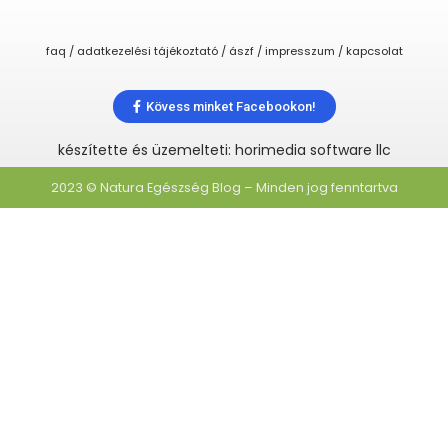
faq / adatkezelési tájékoztató / ászf / impresszum / kapcsolat
Kövess minket Facebookon!
készítette és üzemelteti: horimedia software llc
2023 © Natura Egészség Blog – Minden jog fenntartva