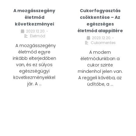
A mozgásszegény
Cukorfogyasztás
életmód
csökkentése – Az
következményei
egészséges
életmód alappillére
2023.12.20.
•
Életmód
2023.12.20.
•
Cukormentes
A mozgásszegény
életmód egyre
A modern
inkább elterjedőben
életmódunkban a
van, és ez súlyos
cukor szinte
egészségügyi
mindenhol jelen van.
következményekkel
A reggeli kávéba, az
jár. A …
üdítőbe, a …