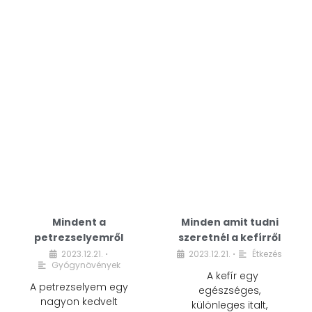
Mindent a
Minden amit tudni
petrezselyemről
szeretnél a kefírről
2023.12.21.
2023.12.21.
Étkezés
•
•
Gyógynövények
A kefír egy
A petrezselyem egy
egészséges,
nagyon kedvelt
különleges italt,