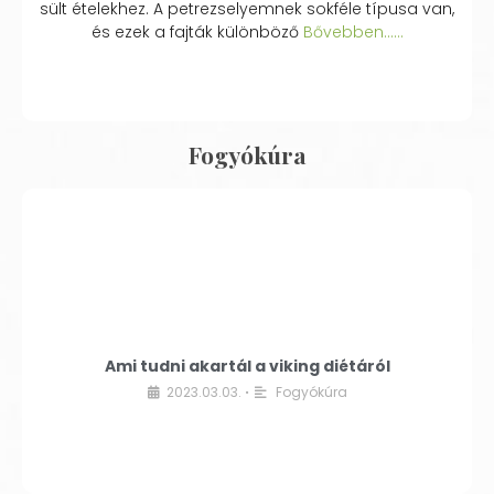
sült ételekhez. A petrezselyemnek sokféle típusa van,
és ezek a fajták különböző
Bővebben...…
Fogyókúra
Ami tudni akartál a viking diétáról
2023.03.03.
Fogyókúra
•