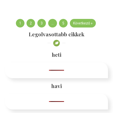
1
2
3
…
5
Következő »
Legolvasottabb cikkek
heti
havi