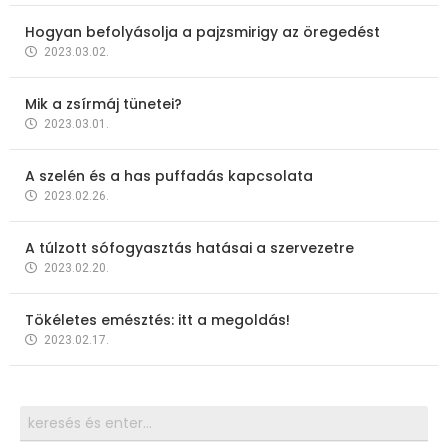
Hogyan befolyásolja a pajzsmirigy az öregedést
2023.03.02.
Mik a zsírmáj tünetei?
2023.03.01.
A szelén és a has puffadás kapcsolata
2023.02.26.
A túlzott sófogyasztás hatásai a szervezetre
2023.02.20.
Tökéletes emésztés: itt a megoldás!
2023.02.17.