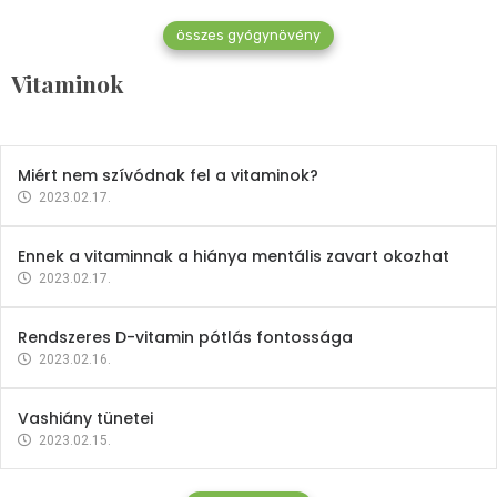
összes gyógynövény
Mindent a B-12 vitaminról
Vitaminok
2023.02.27.
Miért nem szívódnak fel a vitaminok?
2023.02.17.
Ennek a vitaminnak a hiánya mentális zavart okozhat
2023.02.17.
Rendszeres D-vitamin pótlás fontossága
2023.02.16.
Vashiány tünetei
2023.02.15.