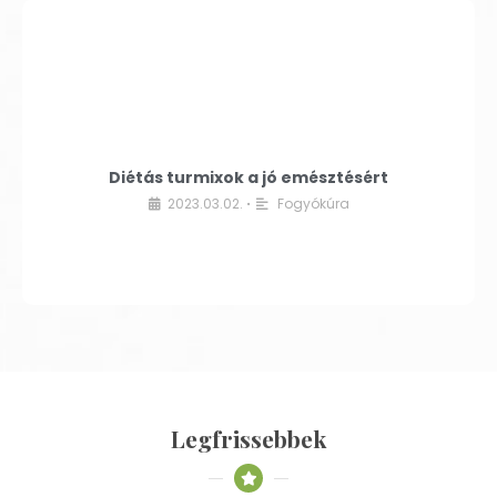
Diétás turmixok a jó emésztésért
2023.03.02.
Fogyókúra
•
Legfrissebbek