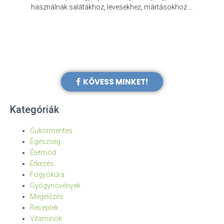
e
használnak salátákhoz, levesekhez, mártásokhoz …
KÖVESS MINKET!
Kategóriák
Cukormentes
Egészség
Életmód
Étkezés
Fogyókúra
Gyógynövények
Megelőzés
Receptek
Vitaminok