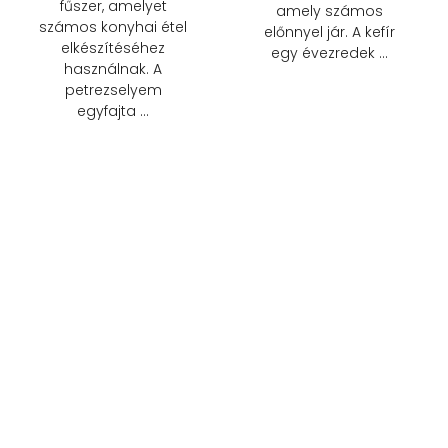
fűszer, amelyet
amely számos
számos konyhai étel
előnnyel jár. A kefír
elkészítéséhez
egy évezredek …
használnak. A
petrezselyem
egyfajta …