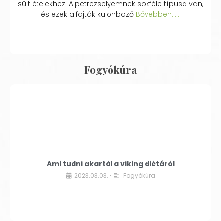
sült ételekhez. A petrezselyemnek sokféle típusa van,
és ezek a fajták különböző
Bővebben...…
Fogyókúra
Ami tudni akartál a viking diétáról
2023.03.03.
Fogyókúra
•