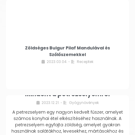
Zöldséges Bulgur Pilaf Mandulával és
Szőlőszemekkel
2023.03.04.
Receptek
•
Mindent a petrezselyemről
2023.12.21.
Gyógynövények
•
A petrezselyem egy nagyon kedvelt fűszer, amelyet
számos konyhai étel elkészítéséhez használnak. A
petrezselyem egyfajta zöldség, amelyet gyakran
használnak salátákhoz, levesekhez, mártásokhoz és