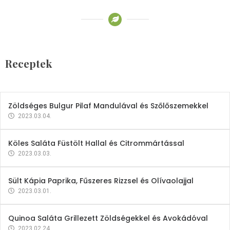
Receptek
Brokkoli- és Kukoricakrémleves
Tojásfehérjével
Receptek
2023.03.06.
Zöldséges Bulgur Pilaf Mandulával és Szőlőszemekkel
2023.03.04.
Köles Saláta Füstölt Hallal és Citrommártással
2023.03.03.
Sült Kápia Paprika, Fűszeres Rizzsel és Olívaolajjal
2023.03.01.
Quinoa Saláta Grillezett Zöldségekkel és Avokádóval
2023.02.24.