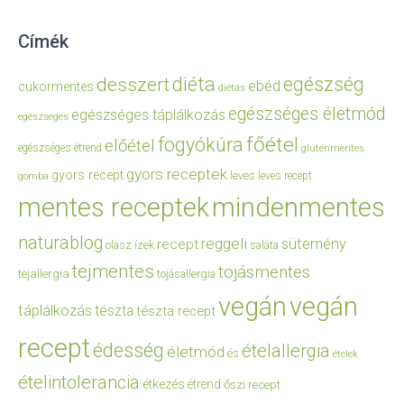
Címék
diéta
egészség
desszert
ebéd
cukormentes
diétás
egészséges életmód
egészséges táplálkozás
egészséges
főétel
fogyókúra
előétel
egészséges étrend
gluténmentes
gyors receptek
gyors recept
leves
leves recept
gomba
mentes receptek
mindenmentes
naturablog
reggeli
sütemény
recept
olasz ízek
saláta
tejmentes
tojásmentes
tejallergia
tojásallergia
vegán
vegán
táplálkozás
tészta
tészta recept
recept
édesség
ételallergia
életmód
és
ételek
ételintolerancia
étkezés
étrend
őszi recept