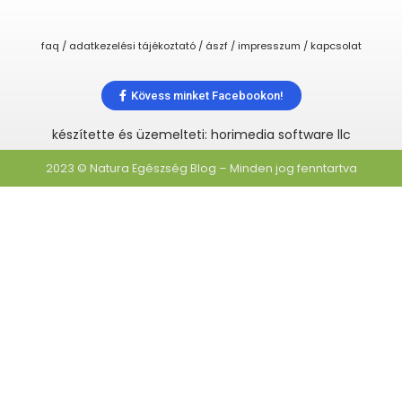
faq / adatkezelési tájékoztató / ászf / impresszum / kapcsolat
Kövess minket Facebookon!
készítette és üzemelteti: horimedia software llc
2023 © Natura Egészség Blog – Minden jog fenntartva