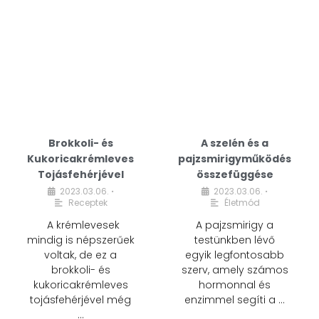
Brokkoli- és
A szelén és a
Kukoricakrémleves
pajzsmirigyműködés
Tojásfehérjével
összefüggése
2023.03.06.
2023.03.06.
•
•
Receptek
Életmód
A krémlevesek
A pajzsmirigy a
mindig is népszerűek
testünkben lévő
voltak, de ez a
egyik legfontosabb
brokkoli- és
szerv, amely számos
kukoricakrémleves
hormonnal és
tojásfehérjével még
enzimmel segíti a …
…