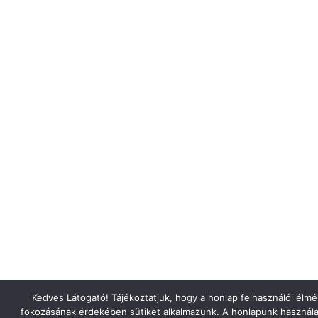
Kedves Látogató! Tájékoztatjuk, hogy a honlap felhasználói élm
fokozásának érdekében sütiket alkalmazunk. A honlapunk használa