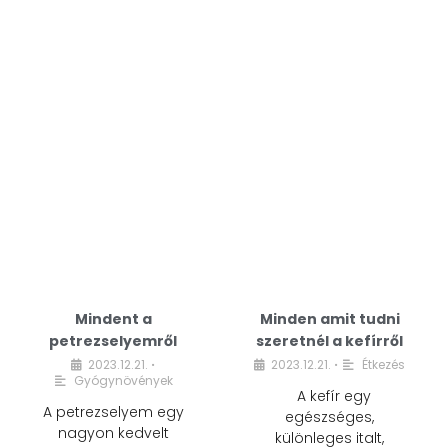
Mindent a
Minden amit tudni
petrezselyemről
szeretnél a kefírről
2023.12.21.
2023.12.21.
Étkezés
•
•
Gyógynövények
A kefír egy
A petrezselyem egy
egészséges,
nagyon kedvelt
különleges italt,