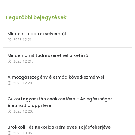
Legutóbbi bejegyzések
Mindent a petrezselyemről
2023.12.21.
Minden amit tudni szeretnél a kefírről
2023.12.21.
A mozgásszegény életmód következményei
2023.12.20.
Cukorfogyasztás csökkentése – Az egészséges
életmód alappillére
2023.12.20.
Brokkoli- és Kukoricakrémleves Tojásfehérjével
2023.03.06.