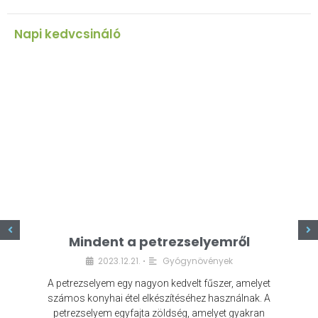
Napi kedvcsináló
z
Mindent a petrezselyemről
2023.12.21.
Gyógynövények
•
A petrezselyem egy nagyon kedvelt fűszer, amelyet
számos konyhai étel elkészítéséhez használnak. A
petrezselyem egyfajta zöldség, amelyet gyakran