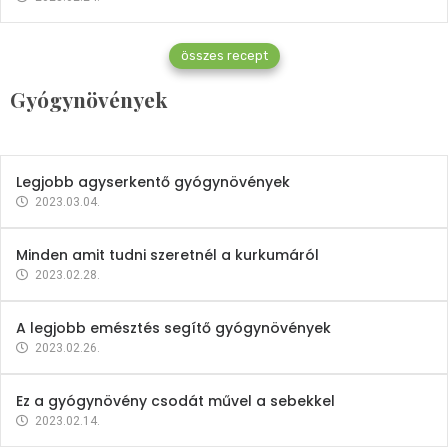
Gyógynövények
összes recept
Mindent a petrezselyemről
Gyógynövények
2023.12.21.
Legjobb agyserkentő gyógynövények
2023.03.04.
Minden amit tudni szeretnél a kurkumáról
2023.02.28.
A legjobb emésztés segítő gyógynövények
2023.02.26.
Ez a gyógynövény csodát művel a sebekkel
2023.02.14.
Vitaminok