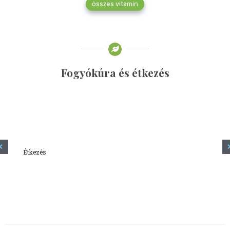
összes vitamin
Fogyókúra és étkezés
Étkezés
Minden amit tudni szeretnél a kefírről
2023.12.21.