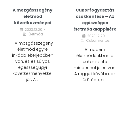
A mozgásszegény
Cukorfogyasztás
életmód
csökkentése – Az
következményei
egészséges
életmód alappillére
2023.12.20.
•
Életmód
2023.12.20.
•
Cukormentes
A mozgásszegény
életmód egyre
A modern
inkább elterjedőben
életmódunkban a
van, és ez súlyos
cukor szinte
egészségügyi
mindenhol jelen van.
következményekkel
A reggeli kávéba, az
jár. A …
üdítőbe, a …