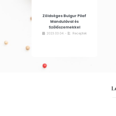
Zöldséges Bulgur Pilaf
Mandulával és
Szőlőszemekkel
2023.03.04.
Receptek
•
L