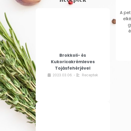
A pet
elk
g
é
Brokkoli- és
Kukoricakrémleves
Tojásfehérjével
2023.03.06.
Receptek
•