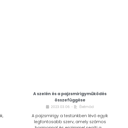
A modern életmódunkban a cukor szinte
mindenhol jelen van. A reggeli kávéba, az
üdítőbe, a desszertekbe és még sok más
élelmiszerbe is …
A szelén és a pajzsmirigyműködés
összefüggése
2023.03.06.
Életmód
•
k,
A pajzsmirigy a testünkben lévő egyik
legfontosabb szerv, amely számos
hormonnal és enzimmel segíti a …