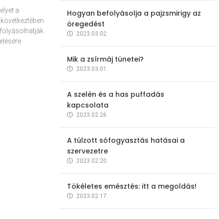
elyet a
Hogyan befolyásolja a pajzsmirigy az
 következtében
öregedést
folyásolhatják
2023.03.02.
elésére
Mik a zsírmáj tünetei?
2023.03.01.
A szelén és a has puffadás
kapcsolata
2023.02.26.
A túlzott sófogyasztás hatásai a
szervezetre
2023.02.20.
Tökéletes emésztés: itt a megoldás!
2023.02.17.