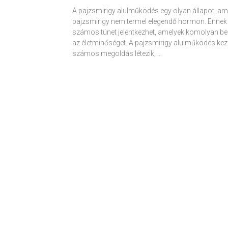
A pajzsmirigy alulműködés egy olyan állapot, am
pajzsmirigy nem termel elegendő hormon. Ennek
számos tünet jelentkezhet, amelyek komolyan be
az életminőséget. A pajzsmirigy alulműködés kez
számos megoldás létezik, …
Receptek