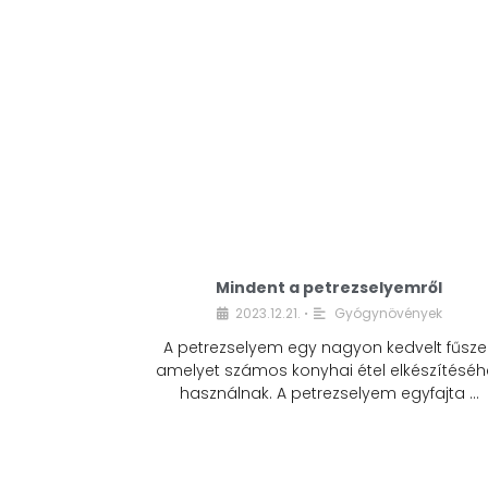
Mindent a petrezselyemről
2023.12.21.
Gyógynövények
•
A petrezselyem egy nagyon kedvelt fűszer
amelyet számos konyhai étel elkészítéséh
használnak. A petrezselyem egyfajta …