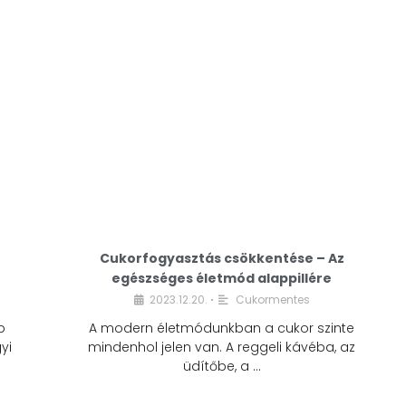
Cukorfogyasztás csökkentése – Az
egészséges életmód alappillére
Cukorfogyasztás
2023.12.20.
Cukormentes
•
csökkentése – Az
b
A modern életmódunkban a cukor szinte
egészséges életmód
yi
mindenhol jelen van. A reggeli kávéba, az
alappillére
üdítőbe, a …
2023.12.20.
Cukormentes
•