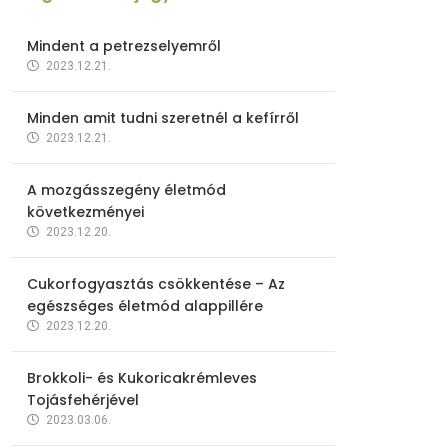
Mindent a petrezselyemről
2023.12.21.
Minden amit tudni szeretnél a kefírről
2023.12.21.
A mozgásszegény életmód
következményei
2023.12.20.
Cukorfogyasztás csökkentése – Az
egészséges életmód alappillére
2023.12.20.
Brokkoli- és Kukoricakrémleves
Tojásfehérjével
2023.03.06.