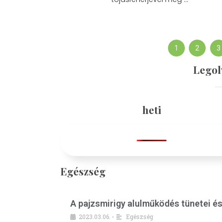
1
2
3
Legol
heti
Egészség
A pajzsmirigy alulműködés tünetei é
2023.03.06.
Egészség
•