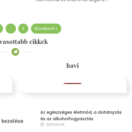
…
5
Következő »
vasottabb cikkek
havi
Az egészséges életmód, a dohányzás
és az alkoholfogyasztás
s kezelése
2023.03.04.