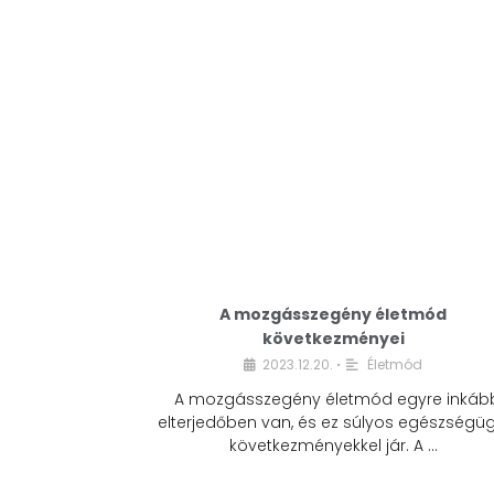
A mozgásszegény életmód
következményei
2023.12.20.
Életmód
•
A mozgásszegény életmód egyre inkáb
elterjedőben van, és ez súlyos egészségüg
következményekkel jár. A …