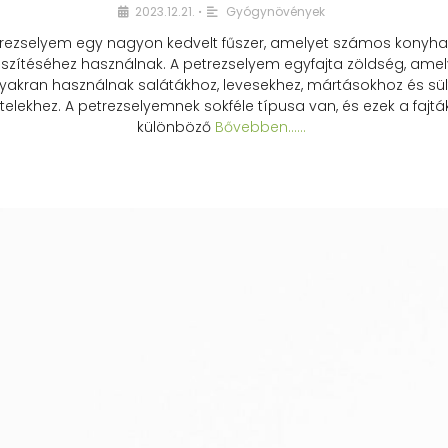
2023.12.21.
Gyógynövények
•
rezselyem egy nagyon kedvelt fűszer, amelyet számos konyhai
észítéséhez használnak. A petrezselyem egyfajta zöldség, amel
yakran használnak salátákhoz, levesekhez, mártásokhoz és sül
telekhez. A petrezselyemnek sokféle típusa van, és ezek a fajtá
különböző
Bővebben...…