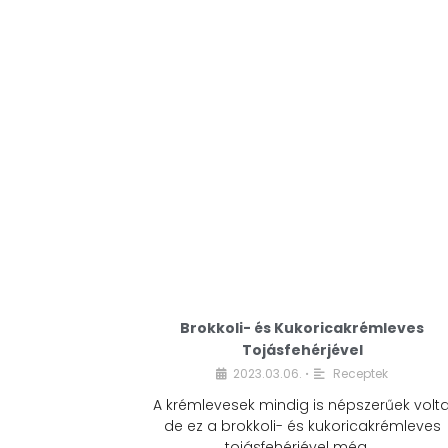
Brokkoli- és Kukoricakrémleves
Tojásfehérjével
2023.03.06.
Receptek
•
A krémlevesek mindig is népszerűek volta
de ez a brokkoli- és kukoricakrémleves
tojásfehérjével még …