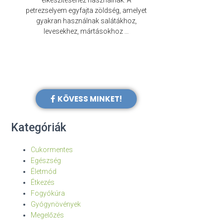
elkészítéséhez használnak. A
évezredek óta f
petrezselyem egyfajta zöldség, amelyet
legkülönb
gyakran használnak salátákhoz,
levesekhez, mártásokhoz …
KÖVESS MINKET!
Kategóriák
Cukormentes
Egészség
Életmód
Étkezés
Fogyókúra
Gyógynövények
Megelőzés