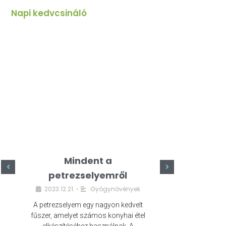
Napi kedvcsináló
Mindent a
Minde
petrezselyemről
szeret
2023.12.21.
Gyógynövények
2023.
•
A petrezselyem egy nagyon kedvelt
A kefír egy egé
fűszer, amelyet számos konyhai étel
amely számos e