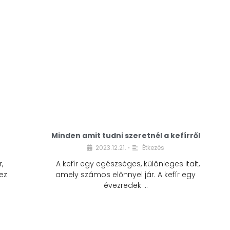
Minden amit tudni szeretnél a kefírről
2023.12.21.
Étkezés
•
,
A kefír egy egészséges, különleges italt,
ez
amely számos előnnyel jár. A kefír egy
évezredek …