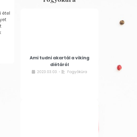
 étel
yet
t
k
Ami tudni akartál a viking
diétáról
2023.03.03.
Fogyókúra
•