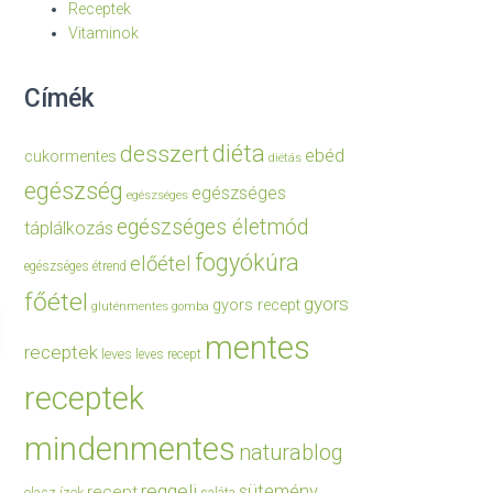
Receptek
Vitaminok
Címék
diéta
desszert
ebéd
cukormentes
diétás
egészség
egészséges
egészséges
egészséges életmód
táplálkozás
fogyókúra
előétel
egészséges étrend
főétel
gyors
gyors recept
gluténmentes
gomba
mentes
receptek
leves
leves recept
receptek
mindenmentes
naturablog
reggeli
sütemény
recept
olasz ízek