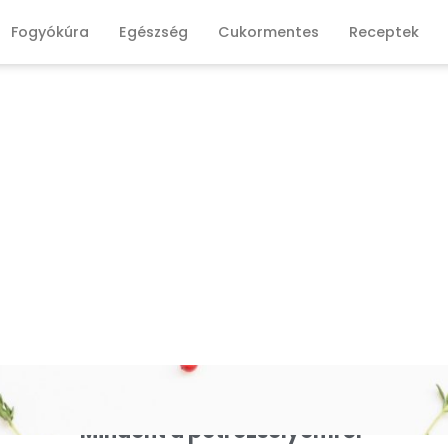
Fogyókúra
Egészség
Cukormentes
Receptek
Mindent a petrezselyemről