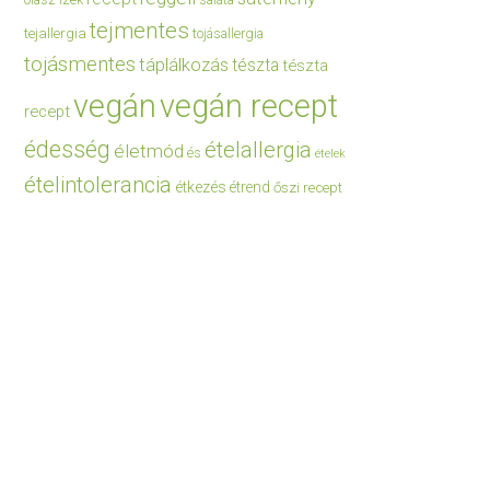
saláta
tejmentes
tejallergia
tojásallergia
tojásmentes
táplálkozás
tészta
tészta
vegán
vegán recept
recept
édesség
ételallergia
életmód
és
ételek
ételintolerancia
étkezés
étrend
őszi recept