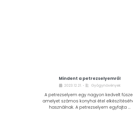
Mindent a petrezselyemről
2023.12.21.
Gyógynövények
•
A petrezselyem egy nagyon kedvelt fűszer
amelyet számos konyhai étel elkészítéséh
használnak. A petrezselyem egyfajta …