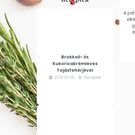
A pet
elk
g
é
Brokkoli- és
Kukoricakrémleves
Tojásfehérjével
2023.03.06.
Receptek
•