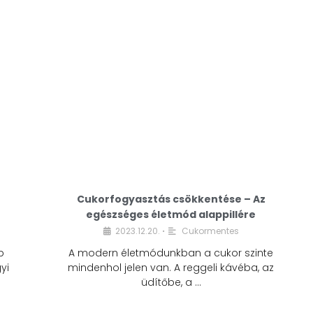
Cukorfogyasztás csökkentése – Az
egészséges életmód alappillére
Cukorfogyasztás
2023.12.20.
Cukormentes
•
csökkentése – Az
b
A modern életmódunkban a cukor szinte
egészséges életmód
yi
mindenhol jelen van. A reggeli kávéba, az
alappillére
üdítőbe, a …
2023.12.20.
Cukormentes
•