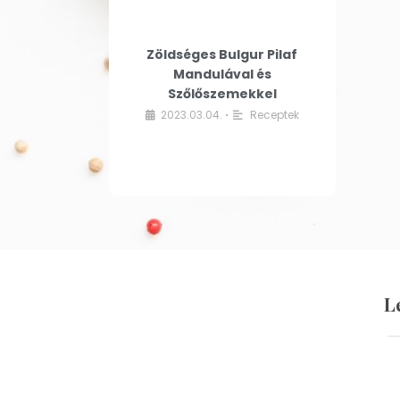
Zöldséges Bulgur Pilaf
Mandulával és
Szőlőszemekkel
2023.03.04.
Receptek
•
L