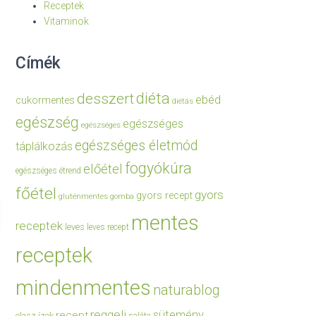
Receptek
Vitaminok
Címék
diéta
desszert
ebéd
cukormentes
diétás
egészség
egészséges
egészséges
egészséges életmód
táplálkozás
fogyókúra
előétel
egészséges étrend
főétel
gyors
gyors recept
gluténmentes
gomba
mentes
receptek
leves
leves recept
receptek
mindenmentes
naturablog
reggeli
sütemény
recept
olasz ízek