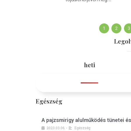
1
2
3
Legol
heti
Egészség
A pajzsmirigy alulműködés tünetei é
2023.03.06.
Egészség
•