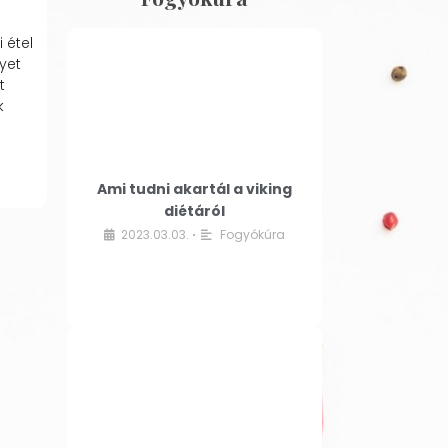
 étel
yet
t
k
Ami tudni akartál a viking
diétáról
2023.03.03.
Fogyókúra
•