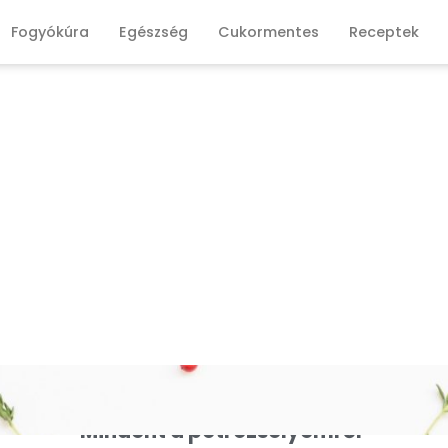
Fogyókúra
Egészség
Cukormentes
Receptek
Mindent a petrezselyemről