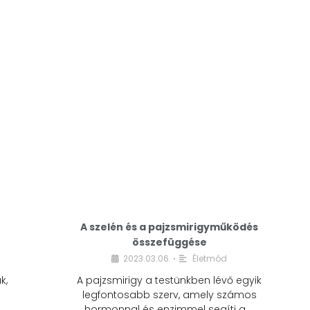
A modern életmódunkban a cukor szinte
mindenhol jelen van. A reggeli kávéba, az
üdítőbe, a desszertekbe és még sok más
élelmiszerbe is …
A szelén és a pajzsmirigyműködés
összefüggése
2023.03.06.
Életmód
•
k,
A pajzsmirigy a testünkben lévő egyik
legfontosabb szerv, amely számos
hormonnal és enzimmel segíti a …