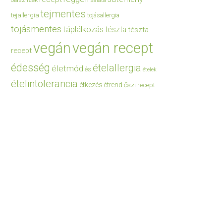
saláta
tejmentes
tejallergia
tojásallergia
tojásmentes
táplálkozás
tészta
tészta
vegán
vegán recept
recept
édesség
ételallergia
életmód
és
ételek
ételintolerancia
étkezés
étrend
őszi recept