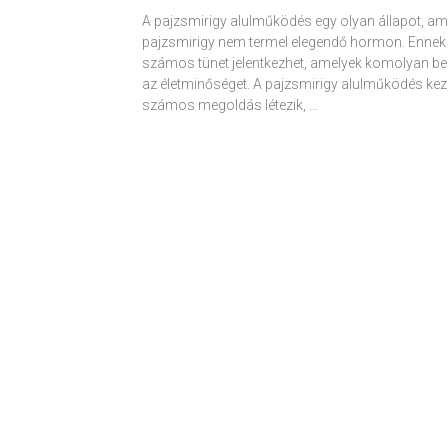
A pajzsmirigy alulműködés egy olyan állapot, am
pajzsmirigy nem termel elegendő hormon. Ennek
számos tünet jelentkezhet, amelyek komolyan be
az életminőséget. A pajzsmirigy alulműködés kez
számos megoldás létezik, …
Receptek