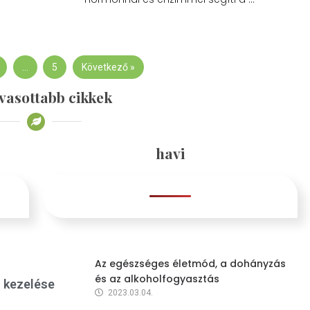
…
5
Következő »
vasottabb cikkek
havi
Az egészséges életmód, a dohányzás
és az alkoholfogyasztás
s kezelése
2023.03.04.