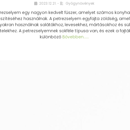
2023.12.21.
Gyógynövények
•
rezselyem egy nagyon kedvelt fűszer, amelyet számos konyhai
észítéséhez használnak. A petrezselyem egyfajta zöldség, amel
yakran használnak salátákhoz, levesekhez, mártásokhoz és sül
telekhez. A petrezselyemnek sokféle típusa van, és ezek a fajtá
különböző
Bővebben...…