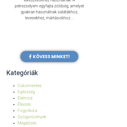
elkészítéséhez használnak. A
évezredek óta f
petrezselyem egyfajta zöldség, amelyet
legkülönb
gyakran használnak salátákhoz,
levesekhez, mártásokhoz …
KÖVESS MINKET!
Kategóriák
Cukormentes
Egészség
Életmód
Étkezés
Fogyókúra
Gyógynövények
Megelőzés