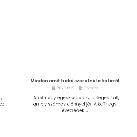
Minden amit tudni szeretnél a kefírről
2023.12.21.
Étkezés
•
,
A kefír egy egészséges, különleges italt,
ez
amely számos előnnyel jár. A kefír egy
évezredek …