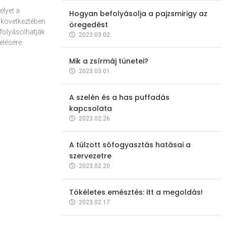
elyet a
Hogyan befolyásolja a pajzsmirigy az
 következtében
öregedést
folyásolhatják
2023.03.02.
elésére
Mik a zsírmáj tünetei?
2023.03.01.
A szelén és a has puffadás
kapcsolata
2023.02.26.
A túlzott sófogyasztás hatásai a
szervezetre
2023.02.20.
Tökéletes emésztés: itt a megoldás!
2023.02.17.