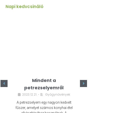
Napi kedvcsináló
Mindent a
Minde
petrezselyemről
szeret
2023.12.21.
Gyógynövények
2023.
•
A petrezselyem egy nagyon kedvelt
A kefír egy egé
fűszer, amelyet számos konyhai étel
amely számos e