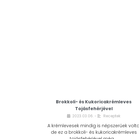
Brokkoli- és Kukoricakrémleves
Tojásfehérjével
2023.03.06.
Receptek
•
A krémlevesek mindig is népszerűek volta
de ez a brokkoli- és kukoricakrémleves
tojásfehérjével még …