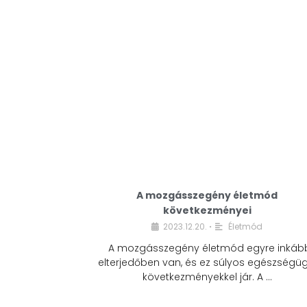
A mozgásszegény életmód
következményei
2023.12.20.
Életmód
•
A mozgásszegény életmód egyre inkáb
elterjedőben van, és ez súlyos egészségüg
következményekkel jár. A …