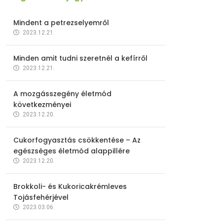
Mindent a petrezselyemről
2023.12.21.
Minden amit tudni szeretnél a kefírről
2023.12.21.
A mozgásszegény életmód
következményei
2023.12.20.
Cukorfogyasztás csökkentése – Az
egészséges életmód alappillére
2023.12.20.
Brokkoli- és Kukoricakrémleves
Tojásfehérjével
2023.03.06.