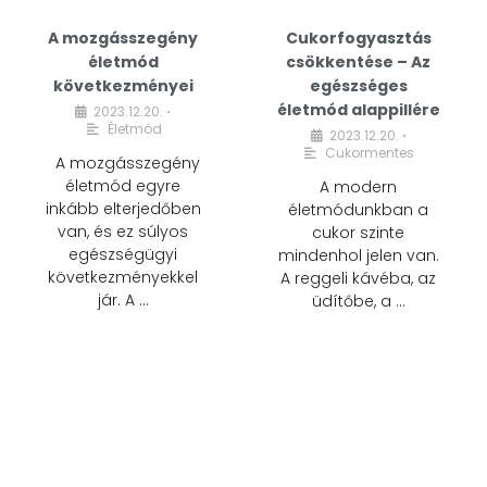
A mozgásszegény
Cukorfogyasztás
életmód
csökkentése – Az
következményei
egészséges
életmód alappillére
2023.12.20.
•
Életmód
2023.12.20.
•
Cukormentes
A mozgásszegény
életmód egyre
A modern
inkább elterjedőben
életmódunkban a
van, és ez súlyos
cukor szinte
egészségügyi
mindenhol jelen van.
következményekkel
A reggeli kávéba, az
jár. A …
üdítőbe, a …