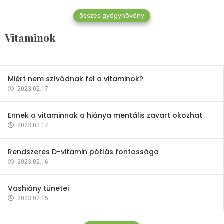
összes gyógynövény
Mindent a B-12 vitaminról
Vitaminok
2023.02.27.
Miért nem szívódnak fel a vitaminok?
2023.02.17.
Ennek a vitaminnak a hiánya mentális zavart okozhat
2023.02.17.
Rendszeres D-vitamin pótlás fontossága
2023.02.16.
Vashiány tünetei
2023.02.15.