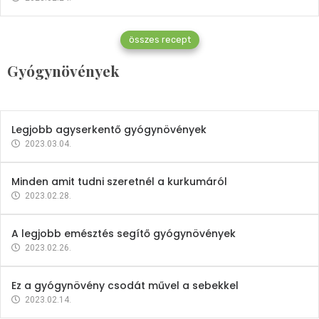
Gyógynövények
összes recept
Mindent a petrezselyemről
Gyógynövények
2023.12.21.
Legjobb agyserkentő gyógynövények
2023.03.04.
Minden amit tudni szeretnél a kurkumáról
2023.02.28.
A legjobb emésztés segítő gyógynövények
2023.02.26.
Ez a gyógynövény csodát művel a sebekkel
2023.02.14.
Vitaminok