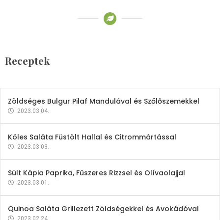
Receptek
Brokkoli- és Kukoricakrémleves
Tojásfehérjével
Receptek
2023.03.06.
Zöldséges Bulgur Pilaf Mandulával és Szőlőszemekkel
2023.03.04.
Köles Saláta Füstölt Hallal és Citrommártással
2023.03.03.
Sült Kápia Paprika, Fűszeres Rizzsel és Olívaolajjal
2023.03.01.
Quinoa Saláta Grillezett Zöldségekkel és Avokádóval
2023.02.24.