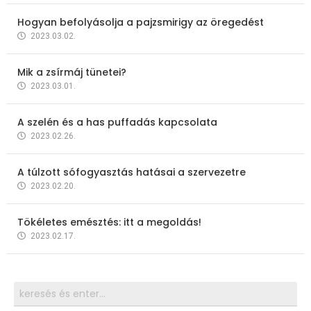
Hogyan befolyásolja a pajzsmirigy az öregedést
2023.03.02.
Mik a zsírmáj tünetei?
2023.03.01.
A szelén és a has puffadás kapcsolata
2023.02.26.
A túlzott sófogyasztás hatásai a szervezetre
2023.02.20.
Tökéletes emésztés: itt a megoldás!
2023.02.17.