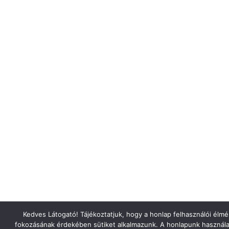
Kedves Látogató! Tájékoztatjuk, hogy a honlap felhasználói élm
fokozásának érdekében sütiket alkalmazunk. A honlapunk használa