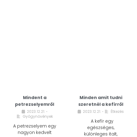
Mindent a
Minden amit tudni
petrezselyemről
szeretnél a kefírről
2023.12.21.
2023.12.21.
Étkezés
•
•
Gyógynövények
A kefír egy
A petrezselyem egy
egészséges,
nagyon kedvelt
különleges italt,