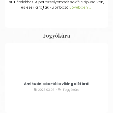
sült ételekhez. A petrezselyemnek sokféle típusa van,
és ezek a fajták különböző
Bővebben...…
Fogyókúra
Ami tudni akartál a viking diétáról
2023.03.03.
Fogyókúra
•