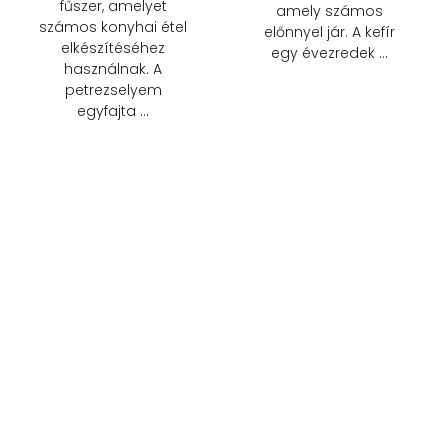
fűszer, amelyet
amely számos
számos konyhai étel
előnnyel jár. A kefír
elkészítéséhez
egy évezredek …
használnak. A
petrezselyem
egyfajta …