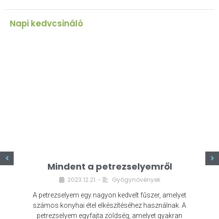
Napi kedvcsináló
z
Mindent a petrezselyemről
2023.12.21.
Gyógynövények
•
A petrezselyem egy nagyon kedvelt fűszer, amelyet
számos konyhai étel elkészítéséhez használnak. A
petrezselyem egyfajta zöldség, amelyet gyakran