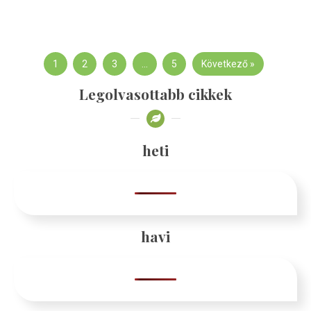
1
2
3
…
5
Következő »
Legolvasottabb cikkek
heti
havi