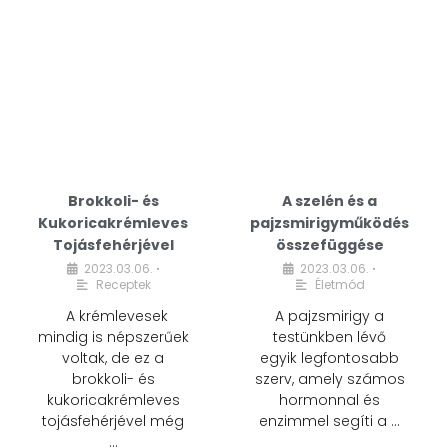
Brokkoli- és
A szelén és a
Kukoricakrémleves
pajzsmirigyműködés
Tojásfehérjével
összefüggése
2023.03.06.
2023.03.06.
•
•
Receptek
Életmód
A krémlevesek
A pajzsmirigy a
mindig is népszerűek
testünkben lévő
voltak, de ez a
egyik legfontosabb
brokkoli- és
szerv, amely számos
kukoricakrémleves
hormonnal és
tojásfehérjével még
enzimmel segíti a …
…