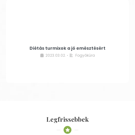
Diétás turmixok a jó emésztésért
2023.03.02.
Fogyókúra
•
Legfrissebbek