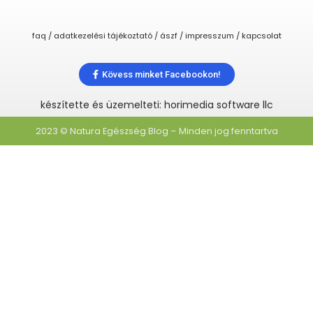
faq / adatkezelési tájékoztató / ászf / impresszum / kapcsolat
Kövess minket Facebookon!
készítette és üzemelteti: horimedia software llc
2023 © Natura Egészség Blog – Minden jog fenntartva