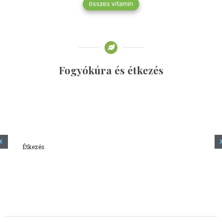
összes vitamin
Fogyókúra és étkezés
Étkezés
Minden amit tudni szeretnél a kefírről
2023.12.21.