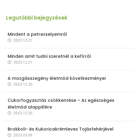
Legutóbbi bejegyzések
Mindent a petrezselyemről
2023.12.21.
Minden amit tudni szeretnél a kefírről
2023.12.21.
A mozgásszegény életmód következményei
2023.12.20.
Cukorfogyasztás csökkentése – Az egészséges
életmód alappillére
2023.12.20.
Brokkoli- és Kukoricakrémleves Tojásfehérjével
2023.03.06.