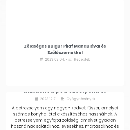
Zöldséges Bulgur Pilaf Mandulával és
Szőlőszemekkel
2023.03.04.
Receptek
•
Mindent a petrezselyemről
2023.12.21.
Gyógynövények
•
A petrezselyem egy nagyon kedvelt fűszer, amelyet
számos konyhai étel elkészítéséhez használnak. A
petrezselyem egyfajta zöldség, amelyet gyakran
használnak salátákhoz, levesekhez, mártásokhoz és