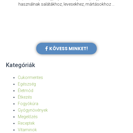
e
használnak salátákhoz, levesekhez, mártásokhoz …
KÖVESS MINKET!
Kategóriák
Cukormentes
Egészség
Életmód
Étkezés
Fogyókúra
Gyógynövények
Megelőzés
Receptek
Vitaminok