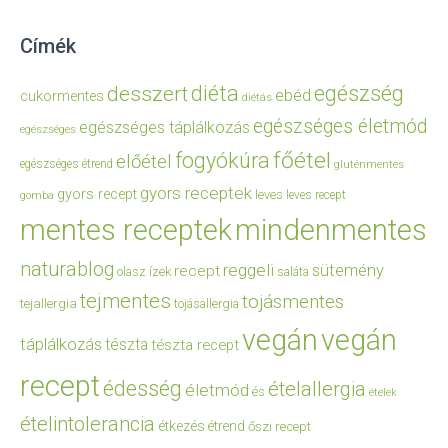
Címék
diéta
egészség
desszert
ebéd
cukormentes
diétás
egészséges életmód
egészséges táplálkozás
egészséges
főétel
fogyókúra
előétel
egészséges étrend
gluténmentes
gyors receptek
gyors recept
leves
leves recept
gomba
mentes receptek
mindenmentes
naturablog
reggeli
sütemény
recept
olasz ízek
saláta
tejmentes
tojásmentes
tejallergia
tojásallergia
vegán
vegán
táplálkozás
tészta
tészta recept
recept
édesség
ételallergia
életmód
és
ételek
ételintolerancia
étkezés
étrend
őszi recept