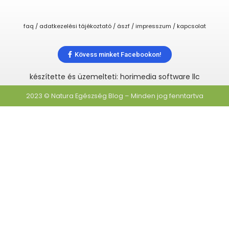
faq / adatkezelési tájékoztató / ászf / impresszum / kapcsolat
Kövess minket Facebookon!
készítette és üzemelteti: horimedia software llc
2023 © Natura Egészség Blog – Minden jog fenntartva