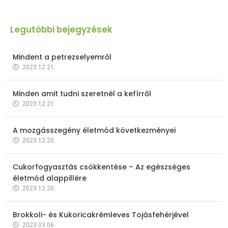
Legutóbbi bejegyzések
Mindent a petrezselyemről
2023.12.21.
Minden amit tudni szeretnél a kefírről
2023.12.21.
A mozgásszegény életmód következményei
2023.12.20.
Cukorfogyasztás csökkentése – Az egészséges
életmód alappillére
2023.12.20.
Brokkoli- és Kukoricakrémleves Tojásfehérjével
2023.03.06.