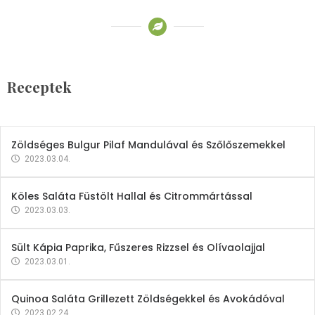
Receptek
Brokkoli- és Kukoricakrémleves
Tojásfehérjével
Receptek
2023.03.06.
Zöldséges Bulgur Pilaf Mandulával és Szőlőszemekkel
2023.03.04.
Köles Saláta Füstölt Hallal és Citrommártással
2023.03.03.
Sült Kápia Paprika, Fűszeres Rizzsel és Olívaolajjal
2023.03.01.
Quinoa Saláta Grillezett Zöldségekkel és Avokádóval
2023.02.24.