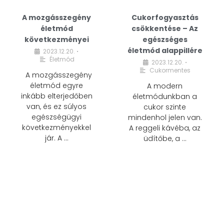
A mozgásszegény
Cukorfogyasztás
életmód
csökkentése – Az
következményei
egészséges
életmód alappillére
2023.12.20.
•
Életmód
2023.12.20.
•
Cukormentes
A mozgásszegény
életmód egyre
A modern
inkább elterjedőben
életmódunkban a
van, és ez súlyos
cukor szinte
egészségügyi
mindenhol jelen van.
következményekkel
A reggeli kávéba, az
jár. A …
üdítőbe, a …