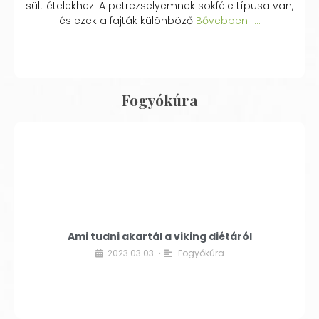
sült ételekhez. A petrezselyemnek sokféle típusa van,
és ezek a fajták különböző
Bővebben...…
Fogyókúra
Ami tudni akartál a viking diétáról
2023.03.03.
Fogyókúra
•