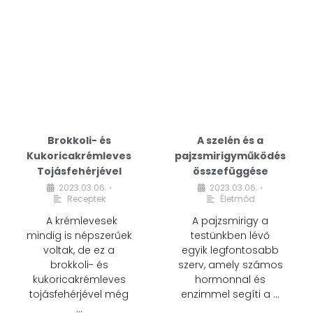
Brokkoli- és
A szelén és a
Kukoricakrémleves
pajzsmirigyműködés
Tojásfehérjével
összefüggése
2023.03.06.
2023.03.06.
•
•
Receptek
Életmód
A krémlevesek
A pajzsmirigy a
mindig is népszerűek
testünkben lévő
voltak, de ez a
egyik legfontosabb
brokkoli- és
szerv, amely számos
kukoricakrémleves
hormonnal és
tojásfehérjével még
enzimmel segíti a …
…