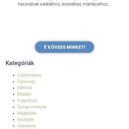
e
használnak salátákhoz, levesekhez, mártásokhoz …
KÖVESS MINKET!
Kategóriák
Cukormentes
Egészség
Életmód
Étkezés
Fogyókúra
Gyógynövények
Megelőzés
Receptek
Vitaminok