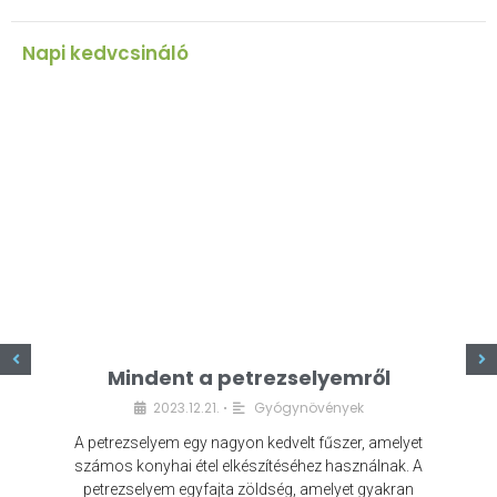
Napi kedvcsináló
z
Mindent a petrezselyemről
2023.12.21.
Gyógynövények
•
A petrezselyem egy nagyon kedvelt fűszer, amelyet
számos konyhai étel elkészítéséhez használnak. A
petrezselyem egyfajta zöldség, amelyet gyakran