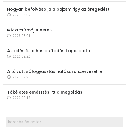
Hogyan befolyásolja a pajzsmirigy az öregedést
2023.03.02.
Mik a zsírmáj tünetei?
2023.03.01.
A szelén és a has puffadás kapcsolata
2023.02.26.
A túlzott sófogyasztás hatásai a szervezetre
2023.02.20.
Tökéletes emésztés: itt a megoldás!
2023.02.17.