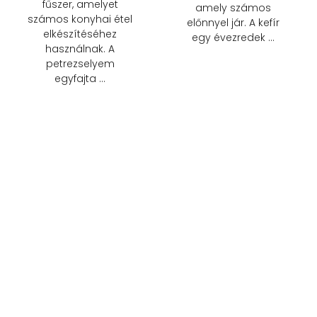
fűszer, amelyet
amely számos
számos konyhai étel
előnnyel jár. A kefír
elkészítéséhez
egy évezredek …
használnak. A
petrezselyem
egyfajta …