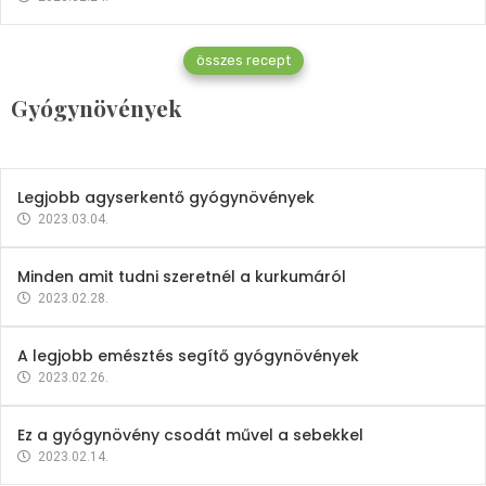
Gyógynövények
összes recept
Mindent a petrezselyemről
Gyógynövények
2023.12.21.
Legjobb agyserkentő gyógynövények
2023.03.04.
Minden amit tudni szeretnél a kurkumáról
2023.02.28.
A legjobb emésztés segítő gyógynövények
2023.02.26.
Ez a gyógynövény csodát művel a sebekkel
2023.02.14.
Vitaminok