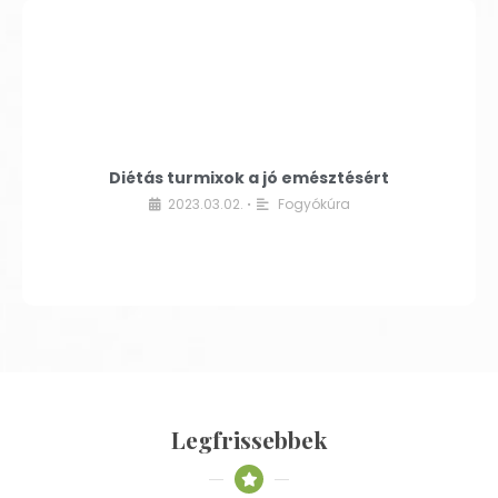
Diétás turmixok a jó emésztésért
2023.03.02.
Fogyókúra
•
Legfrissebbek