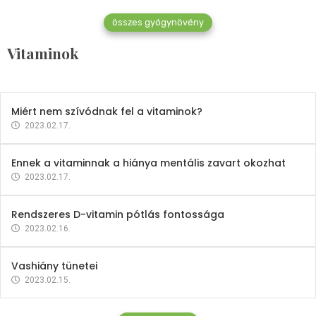
összes gyógynövény
Mindent a B-12 vitaminról
Vitaminok
2023.02.27.
Miért nem szívódnak fel a vitaminok?
2023.02.17.
Ennek a vitaminnak a hiánya mentális zavart okozhat
2023.02.17.
Rendszeres D-vitamin pótlás fontossága
2023.02.16.
Vashiány tünetei
2023.02.15.