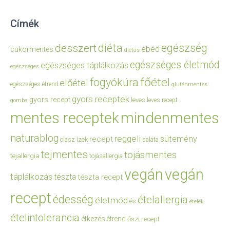
Címék
diéta
egészség
desszert
ebéd
cukormentes
diétás
egészséges életmód
egészséges táplálkozás
egészséges
főétel
fogyókúra
előétel
egészséges étrend
gluténmentes
gyors receptek
gyors recept
leves
leves recept
gomba
mentes receptek
mindenmentes
naturablog
reggeli
sütemény
recept
olasz ízek
saláta
tejmentes
tojásmentes
tejallergia
tojásallergia
vegán
vegán
táplálkozás
tészta
tészta recept
recept
édesség
ételallergia
életmód
és
ételek
ételintolerancia
étkezés
étrend
őszi recept