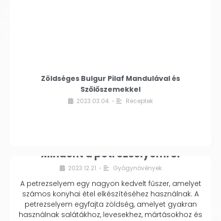
Zöldséges Bulgur Pilaf Mandulával és
Szőlőszemekkel
2023.03.04.
Receptek
•
Mindent a petrezselyemről
2023.12.21.
Gyógynövények
•
A petrezselyem egy nagyon kedvelt fűszer, amelyet
számos konyhai étel elkészítéséhez használnak. A
petrezselyem egyfajta zöldség, amelyet gyakran
használnak salátákhoz, levesekhez, mártásokhoz és