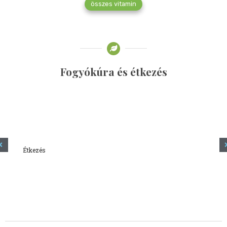
összes vitamin
Fogyókúra és étkezés
Étkezés
Minden amit tudni szeretnél a kefírről
2023.12.21.