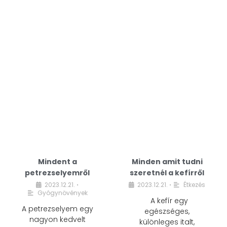
Mindent a
Minden amit tudni
petrezselyemről
szeretnél a kefírről
2023.12.21.
2023.12.21.
Étkezés
•
•
Gyógynövények
A kefír egy
A petrezselyem egy
egészséges,
nagyon kedvelt
különleges italt,