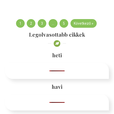
1
2
3
…
5
Következő »
Legolvasottabb cikkek
heti
havi