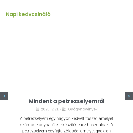
Napi kedvcsináló
z
Mindent a petrezselyemről
2023.12.21.
Gyógynövények
•
A petrezselyem egy nagyon kedvelt fűszer, amelyet
számos konyhai étel elkészítéséhez használnak. A
petrezselyem egyfajta zöldség, amelyet gyakran