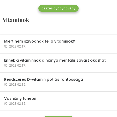
összes gyógynövény
Mindent a B-12 vitaminról
Vitaminok
2023.02.27.
Miért nem szívódnak fel a vitaminok?
2023.02.17.
Ennek a vitaminnak a hiánya mentális zavart okozhat
2023.02.17.
Rendszeres D-vitamin pótlás fontossága
2023.02.16.
Vashiány tünetei
2023.02.15.