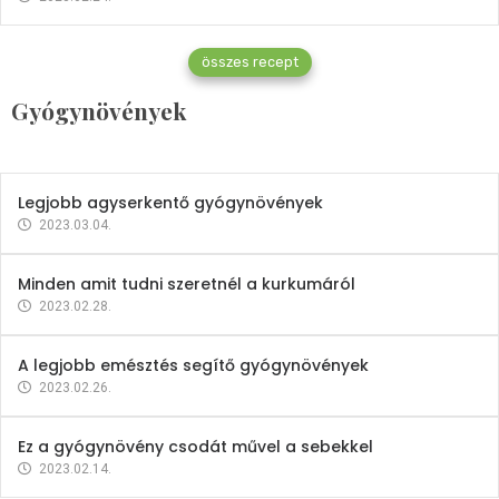
Gyógynövények
összes recept
Mindent a petrezselyemről
Gyógynövények
2023.12.21.
Legjobb agyserkentő gyógynövények
2023.03.04.
Minden amit tudni szeretnél a kurkumáról
2023.02.28.
A legjobb emésztés segítő gyógynövények
2023.02.26.
Ez a gyógynövény csodát művel a sebekkel
2023.02.14.
Vitaminok