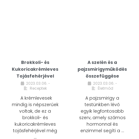
Brokkoli- és
A szelén és a
Kukoricakrémleves
pajzsmirigyműködés
Tojásfehérjével
összefüggése
2023.03.06.
2023.03.06.
•
•
Receptek
Életmód
A krémlevesek
A pajzsmirigy a
mindig is népszerűek
testünkben lévő
voltak, de ez a
egyik legfontosabb
brokkoli- és
szerv, amely számos
kukoricakrémleves
hormonnal és
tojásfehérjével még
enzimmel segíti a …
…