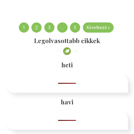
1
2
3
…
5
Következő »
Legolvasottabb cikkek
heti
havi