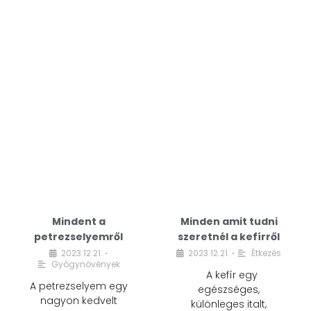
Mindent a
Minden amit tudni
petrezselyemről
szeretnél a kefírről
2023.12.21.
2023.12.21.
Étkezés
•
•
Gyógynövények
A kefír egy
A petrezselyem egy
egészséges,
nagyon kedvelt
különleges italt,