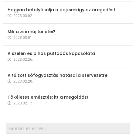
Hogyan befolyásolja a pajzsmirigy az öregedést
2023.03.02.
Mik a zsírmáj tünetei?
2023.03.01.
A szelén és a has puffadás kapcsolata
2023.02.26.
A túlzott sófogyasztás hatásai a szervezetre
2023.02.20.
Tökéletes emésztés: itt a megoldás!
2023.02.17.