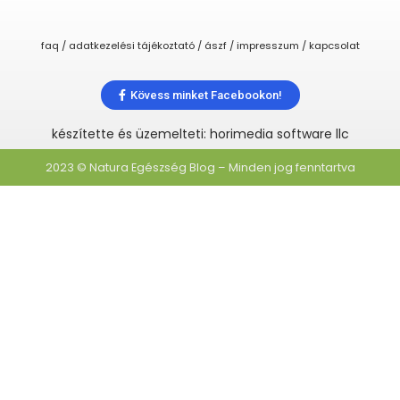
faq / adatkezelési tájékoztató / ászf / impresszum / kapcsolat
Kövess minket Facebookon!
készítette és üzemelteti: horimedia software llc
2023 © Natura Egészség Blog – Minden jog fenntartva