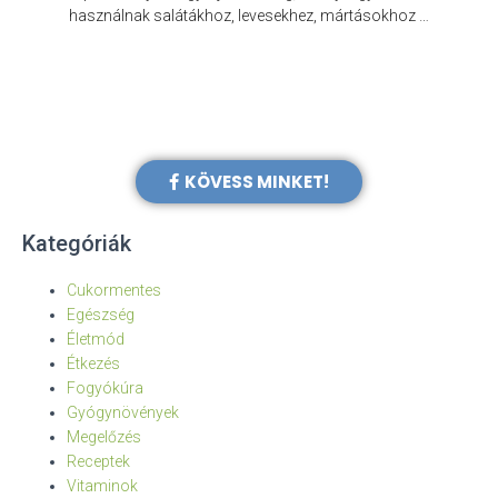
e
használnak salátákhoz, levesekhez, mártásokhoz …
KÖVESS MINKET!
Kategóriák
Cukormentes
Egészség
Életmód
Étkezés
Fogyókúra
Gyógynövények
Megelőzés
Receptek
Vitaminok