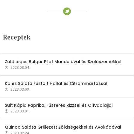
Receptek
Brokkoli- és Kukoricakrémleves
Tojásfehérjével
Receptek
2023.03.06.
Zöldséges Bulgur Pilaf Mandulával és Szőlőszemekkel
2023.03.04.
Köles Saláta Füstölt Hallal és Citrommártással
2023.03.03.
Sült Kápia Paprika, Fűszeres Rizzsel és Olívaolajjal
2023.03.01.
Quinoa Saláta Grillezett Zöldségekkel és Avokádóval
2023.02.24.