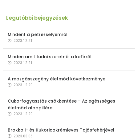
Legutóbbi bejegyzések
Mindent a petrezselyemről
2023.12.21.
Minden amit tudni szeretnél a kefírről
2023.12.21.
A mozgásszegény életmód következményei
2023.12.20.
Cukorfogyasztás csökkentése – Az egészséges
életmód alappillére
2023.12.20.
Brokkoli- és Kukoricakrémleves Tojásfehérjével
2023.03.06.