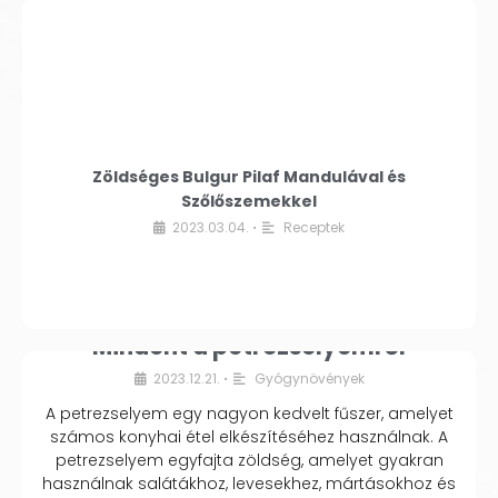
Zöldséges Bulgur Pilaf Mandulával és
Szőlőszemekkel
2023.03.04.
Receptek
•
Mindent a petrezselyemről
2023.12.21.
Gyógynövények
•
A petrezselyem egy nagyon kedvelt fűszer, amelyet
számos konyhai étel elkészítéséhez használnak. A
petrezselyem egyfajta zöldség, amelyet gyakran
használnak salátákhoz, levesekhez, mártásokhoz és