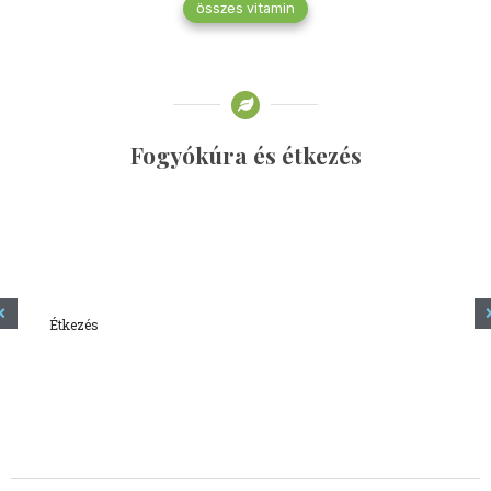
összes vitamin
Fogyókúra és étkezés
Étkezés
Minden amit tudni szeretnél a kefírről
2023.12.21.