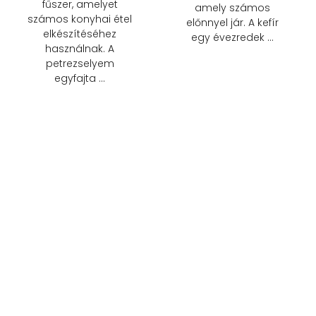
fűszer, amelyet
amely számos
számos konyhai étel
előnnyel jár. A kefír
elkészítéséhez
egy évezredek …
használnak. A
petrezselyem
egyfajta …