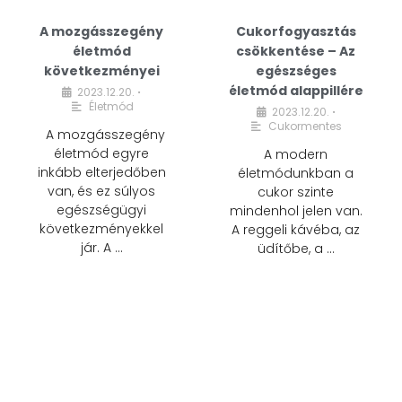
A mozgásszegény
Cukorfogyasztás
életmód
csökkentése – Az
következményei
egészséges
életmód alappillére
2023.12.20.
•
Életmód
2023.12.20.
•
Cukormentes
A mozgásszegény
életmód egyre
A modern
inkább elterjedőben
életmódunkban a
van, és ez súlyos
cukor szinte
egészségügyi
mindenhol jelen van.
következményekkel
A reggeli kávéba, az
jár. A …
üdítőbe, a …