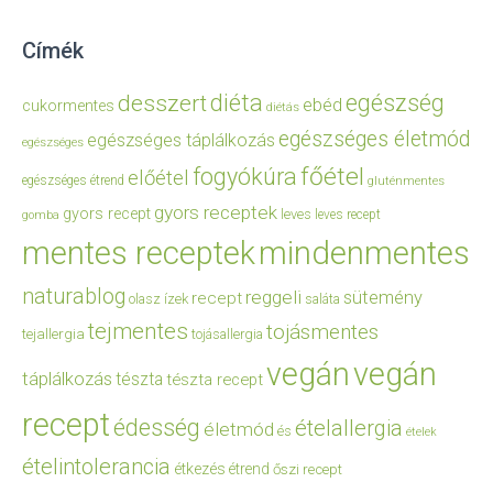
Címék
diéta
egészség
desszert
ebéd
cukormentes
diétás
egészséges életmód
egészséges táplálkozás
egészséges
főétel
fogyókúra
előétel
egészséges étrend
gluténmentes
gyors receptek
gyors recept
leves
leves recept
gomba
mentes receptek
mindenmentes
naturablog
reggeli
sütemény
recept
olasz ízek
saláta
tejmentes
tojásmentes
tejallergia
tojásallergia
vegán
vegán
táplálkozás
tészta
tészta recept
recept
édesség
ételallergia
életmód
és
ételek
ételintolerancia
étkezés
étrend
őszi recept