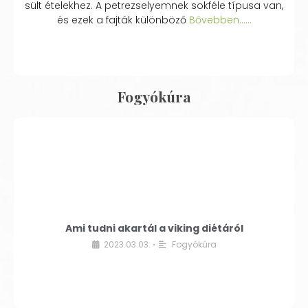
sült ételekhez. A petrezselyemnek sokféle típusa van,
és ezek a fajták különböző
Bővebben...…
Fogyókúra
Ami tudni akartál a viking diétáról
2023.03.03.
Fogyókúra
•