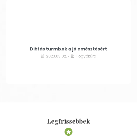
Diétás turmixok a jó emésztésért
2023.03.02.
Fogyókúra
•
Legfrissebbek