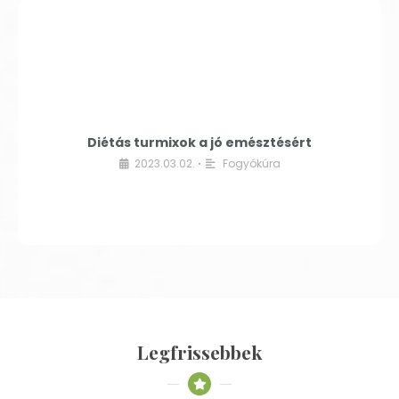
Diétás turmixok a jó emésztésért
2023.03.02.
Fogyókúra
•
Legfrissebbek