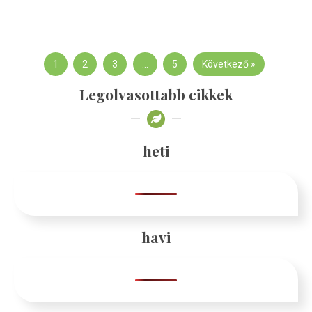
1
2
3
…
5
Következő »
Legolvasottabb cikkek
heti
havi