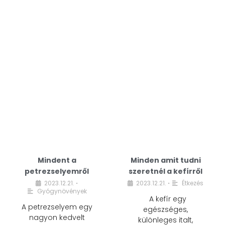
Mindent a
Minden amit tudni
petrezselyemről
szeretnél a kefírről
2023.12.21.
2023.12.21.
Étkezés
•
•
Gyógynövények
A kefír egy
A petrezselyem egy
egészséges,
nagyon kedvelt
különleges italt,