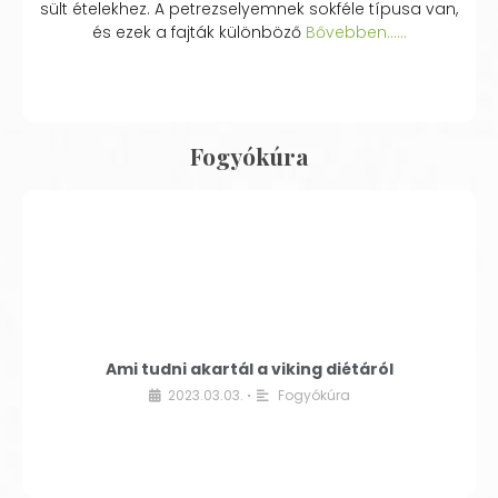
sült ételekhez. A petrezselyemnek sokféle típusa van,
és ezek a fajták különböző
Bővebben...…
Fogyókúra
Ami tudni akartál a viking diétáról
2023.03.03.
Fogyókúra
•