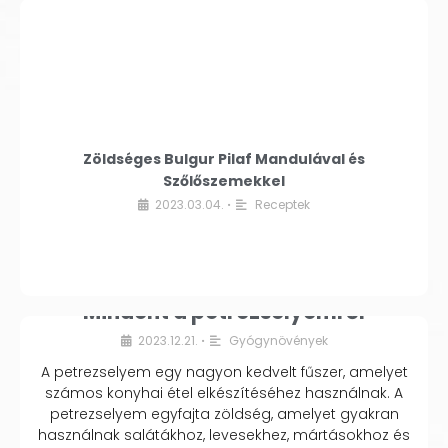
Zöldséges Bulgur Pilaf Mandulával és
Szőlőszemekkel
2023.03.04.
Receptek
•
Mindent a petrezselyemről
2023.12.21.
Gyógynövények
•
A petrezselyem egy nagyon kedvelt fűszer, amelyet
számos konyhai étel elkészítéséhez használnak. A
petrezselyem egyfajta zöldség, amelyet gyakran
használnak salátákhoz, levesekhez, mártásokhoz és