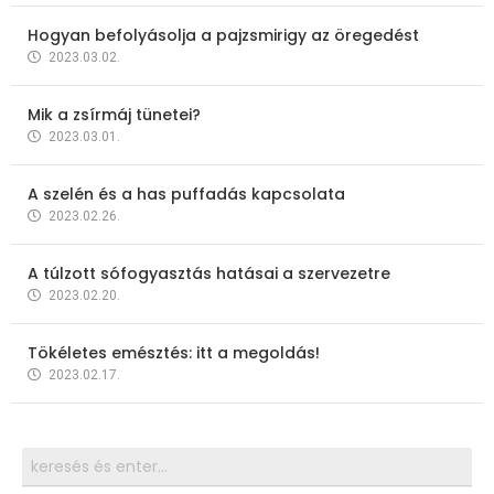
Hogyan befolyásolja a pajzsmirigy az öregedést
2023.03.02.
Mik a zsírmáj tünetei?
2023.03.01.
A szelén és a has puffadás kapcsolata
2023.02.26.
A túlzott sófogyasztás hatásai a szervezetre
2023.02.20.
Tökéletes emésztés: itt a megoldás!
2023.02.17.