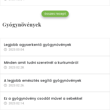
Gyógynövények
összes recept
Mindent a petrezselyemről
Gyógynövények
2023.12.21.
Legjobb agyserkentő gyógynövények
2023.03.04.
Minden amit tudni szeretnél a kurkumáról
2023.02.28.
A legjobb emésztés segítő gyógynövények
2023.02.26.
Ez a gyógynövény csodát művel a sebekkel
2023.02.14.
Vitaminok