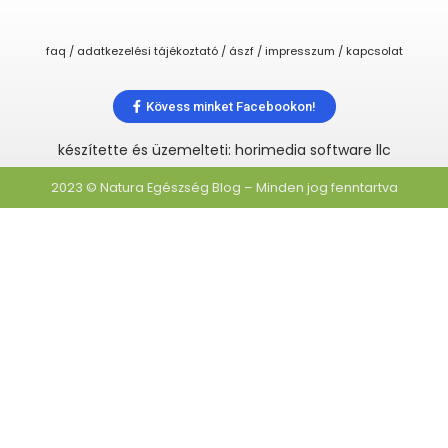
faq / adatkezelési tájékoztató / ászf / impresszum / kapcsolat
Kövess minket Facebookon!
készítette és üzemelteti: horimedia software llc
2023 © Natura Egészség Blog – Minden jog fenntartva