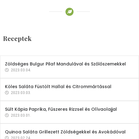
Receptek
Brokkoli- és Kukoricakrémleves
Tojásfehérjével
Receptek
2023.03.06.
Zöldséges Bulgur Pilaf Mandulával és Szőlőszemekkel
2023.03.04.
Köles Saláta Füstölt Hallal és Citrommártással
2023.03.03.
Sült Kápia Paprika, Fűszeres Rizzsel és Olívaolajjal
2023.03.01.
Quinoa Saláta Grillezett Zöldségekkel és Avokádóval
2023.02.24.