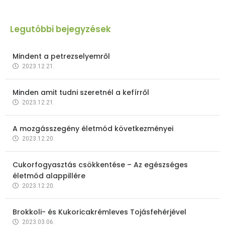
Legutóbbi bejegyzések
Mindent a petrezselyemről
2023.12.21.
Minden amit tudni szeretnél a kefírről
2023.12.21.
A mozgásszegény életmód következményei
2023.12.20.
Cukorfogyasztás csökkentése – Az egészséges
életmód alappillére
2023.12.20.
Brokkoli- és Kukoricakrémleves Tojásfehérjével
2023.03.06.