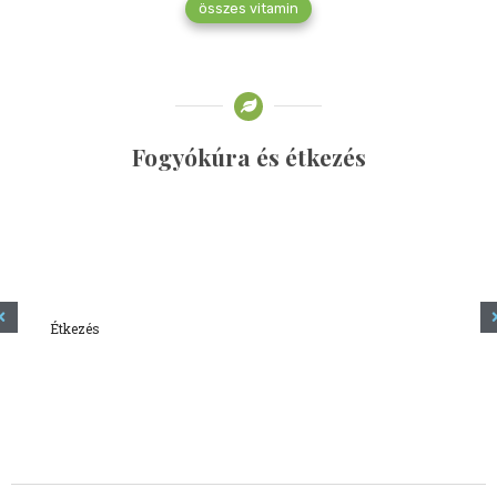
összes vitamin
Fogyókúra és étkezés
Étkezés
Minden amit tudni szeretnél a kefírről
2023.12.21.