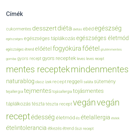
Címék
diéta
egészség
desszert
ebéd
cukormentes
diétás
egészséges életmód
egészséges táplálkozás
egészséges
főétel
fogyókúra
előétel
egészséges étrend
gluténmentes
gyors receptek
gyors recept
leves
leves recept
gomba
mentes receptek
mindenmentes
naturablog
reggeli
sütemény
recept
olasz ízek
saláta
tejmentes
tojásmentes
tejallergia
tojásallergia
vegán
vegán
táplálkozás
tészta
tészta recept
recept
édesség
ételallergia
életmód
és
ételek
ételintolerancia
étkezés
étrend
őszi recept