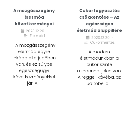
A mozgásszegény
Cukorfogyasztás
életmód
csökkentése – Az
következményei
egészséges
életmód alappillére
2023.12.20.
•
Életmód
2023.12.20.
•
Cukormentes
A mozgásszegény
életmód egyre
A modern
inkább elterjedőben
életmódunkban a
van, és ez súlyos
cukor szinte
egészségügyi
mindenhol jelen van.
következményekkel
A reggeli kávéba, az
jár. A …
üdítőbe, a …