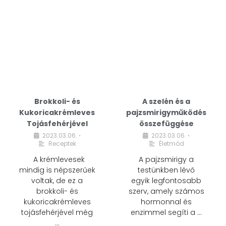
Brokkoli- és
A szelén és a
Kukoricakrémleves
pajzsmirigyműködés
Tojásfehérjével
összefüggése
2023.03.06.
2023.03.06.
•
•
Receptek
Életmód
A krémlevesek
A pajzsmirigy a
mindig is népszerűek
testünkben lévő
voltak, de ez a
egyik legfontosabb
brokkoli- és
szerv, amely számos
kukoricakrémleves
hormonnal és
tojásfehérjével még
enzimmel segíti a …
…