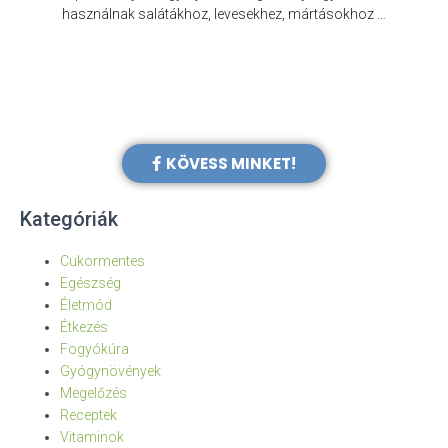
e
használnak salátákhoz, levesekhez, mártásokhoz …
KÖVESS MINKET!
Kategóriák
Cukormentes
Egészség
Életmód
Étkezés
Fogyókúra
Gyógynövények
Megelőzés
Receptek
Vitaminok