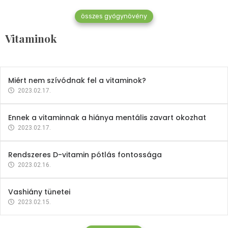
összes gyógynövény
Mindent a B-12 vitaminról
Vitaminok
2023.02.27.
Miért nem szívódnak fel a vitaminok?
2023.02.17.
Ennek a vitaminnak a hiánya mentális zavart okozhat
2023.02.17.
Rendszeres D-vitamin pótlás fontossága
2023.02.16.
Vashiány tünetei
2023.02.15.