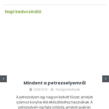
Napi kedvcsináló
z
Mindent a petrezselyemről
2023.12.21.
Gyógynövények
•
A petrezselyem egy nagyon kedvelt fűszer, amelyet
számos konyhai étel elkészítéséhez használnak. A
petrezselyem egyfajta zöldség, amelyet gyakran