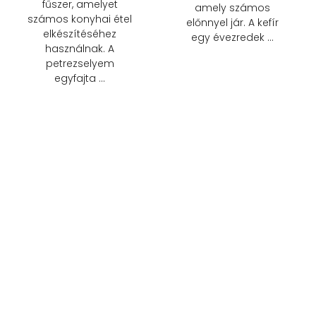
fűszer, amelyet
amely számos
számos konyhai étel
előnnyel jár. A kefír
elkészítéséhez
egy évezredek …
használnak. A
petrezselyem
egyfajta …