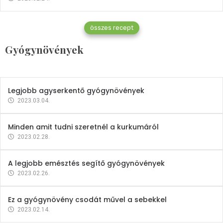
Gyógynövények
összes recept
Mindent a petrezselyemről
Gyógynövények
2023.12.21.
Legjobb agyserkentő gyógynövények
2023.03.04.
Minden amit tudni szeretnél a kurkumáról
2023.02.28.
A legjobb emésztés segítő gyógynövények
2023.02.26.
Ez a gyógynövény csodát művel a sebekkel
2023.02.14.
Vitaminok