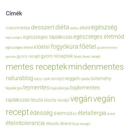
Címék
diéta
egészség
desszert
ebéd
cukormentes
diétás
egészséges életmód
egészséges táplálkozás
egészséges
főétel
fogyókúra
előétel
egészséges étrend
gluténmentes
gyors receptek
gyors recept
leves
leves recept
gomba
mentes receptek
mindenmentes
naturablog
reggeli
sütemény
recept
olasz ízek
saláta
tejmentes
tojásmentes
tejallergia
tojásallergia
vegán
vegán
táplálkozás
tészta
tészta recept
recept
édesség
ételallergia
életmód
és
ételek
ételintolerancia
étkezés
étrend
őszi recept