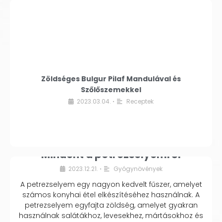
Zöldséges Bulgur Pilaf Mandulával és
Szőlőszemekkel
2023.03.04.
Receptek
•
Mindent a petrezselyemről
2023.12.21.
Gyógynövények
•
A petrezselyem egy nagyon kedvelt fűszer, amelyet
számos konyhai étel elkészítéséhez használnak. A
petrezselyem egyfajta zöldség, amelyet gyakran
használnak salátákhoz, levesekhez, mártásokhoz és