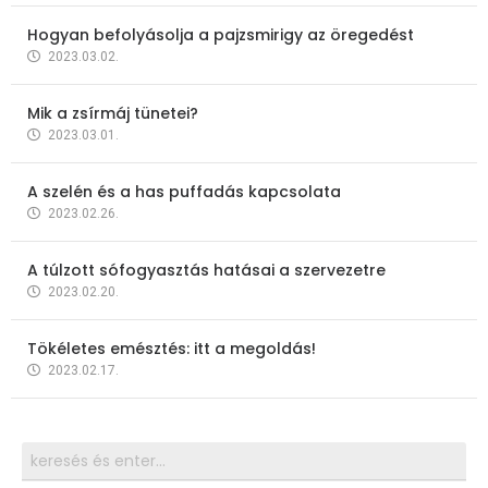
Hogyan befolyásolja a pajzsmirigy az öregedést
2023.03.02.
Mik a zsírmáj tünetei?
2023.03.01.
A szelén és a has puffadás kapcsolata
2023.02.26.
A túlzott sófogyasztás hatásai a szervezetre
2023.02.20.
Tökéletes emésztés: itt a megoldás!
2023.02.17.