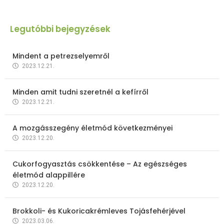
Legutóbbi bejegyzések
Mindent a petrezselyemről
2023.12.21.
Minden amit tudni szeretnél a kefírről
2023.12.21.
A mozgásszegény életmód következményei
2023.12.20.
Cukorfogyasztás csökkentése – Az egészséges
életmód alappillére
2023.12.20.
Brokkoli- és Kukoricakrémleves Tojásfehérjével
2023.03.06.