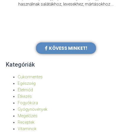
e
használnak salátákhoz, levesekhez, mártásokhoz …
KÖVESS MINKET!
Kategóriák
Cukormentes
Egészség
Életmód
Étkezés
Fogyókúra
Gyógynövények
Megelőzés
Receptek
Vitaminok