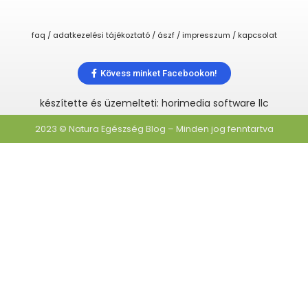
faq / adatkezelési tájékoztató / ászf / impresszum / kapcsolat
Kövess minket Facebookon!
készítette és üzemelteti: horimedia software llc
2023 © Natura Egészség Blog – Minden jog fenntartva