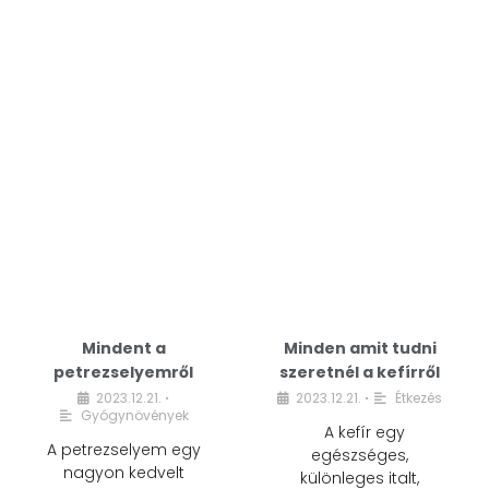
Mindent a
Minden amit tudni
petrezselyemről
szeretnél a kefírről
2023.12.21.
2023.12.21.
Étkezés
•
•
Gyógynövények
A kefír egy
A petrezselyem egy
egészséges,
nagyon kedvelt
különleges italt,