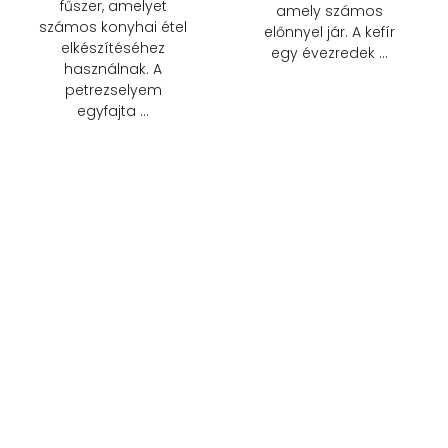
fűszer, amelyet
amely számos
számos konyhai étel
előnnyel jár. A kefír
elkészítéséhez
egy évezredek …
használnak. A
petrezselyem
egyfajta …