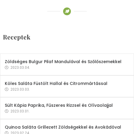
Receptek
Brokkoli- és Kukoricakrémleves
Tojásfehérjével
Receptek
2023.03.06.
Zöldséges Bulgur Pilaf Mandulával és Szőlőszemekkel
2023.03.04.
Köles Saláta Füstölt Hallal és Citrommártással
2023.03.03.
Sült Kápia Paprika, Fűszeres Rizzsel és Olívaolajjal
2023.03.01.
Quinoa Saláta Grillezett Zöldségekkel és Avokádóval
2023.02.24.