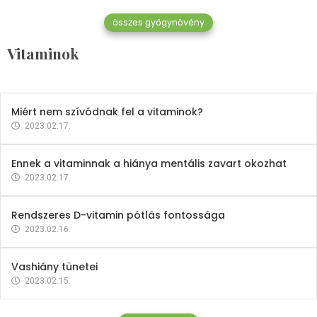
összes gyógynövény
Mindent a B-12 vitaminról
Vitaminok
2023.02.27.
Miért nem szívódnak fel a vitaminok?
2023.02.17.
Ennek a vitaminnak a hiánya mentális zavart okozhat
2023.02.17.
Rendszeres D-vitamin pótlás fontossága
2023.02.16.
Vashiány tünetei
2023.02.15.