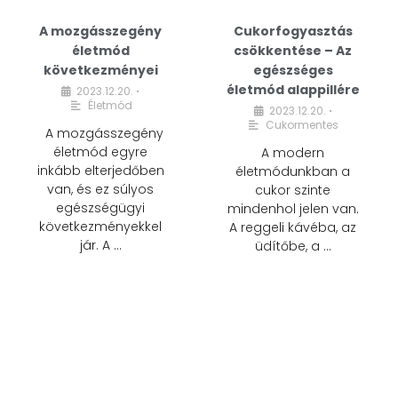
A mozgásszegény
Cukorfogyasztás
életmód
csökkentése – Az
következményei
egészséges
életmód alappillére
2023.12.20.
•
Életmód
2023.12.20.
•
Cukormentes
A mozgásszegény
életmód egyre
A modern
inkább elterjedőben
életmódunkban a
van, és ez súlyos
cukor szinte
egészségügyi
mindenhol jelen van.
következményekkel
A reggeli kávéba, az
jár. A …
üdítőbe, a …