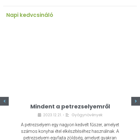
Napi kedvcsináló
z
Mindent a petrezselyemről
2023.12.21.
Gyógynövények
•
A petrezselyem egy nagyon kedvelt fűszer, amelyet
számos konyhai étel elkészítéséhez használnak. A
petrezselyem egyfajta zöldség, amelyet gyakran