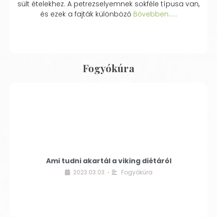
sült ételekhez. A petrezselyemnek sokféle típusa van,
és ezek a fajták különböző
Bővebben...…
Fogyókúra
Ami tudni akartál a viking diétáról
2023.03.03.
Fogyókúra
•