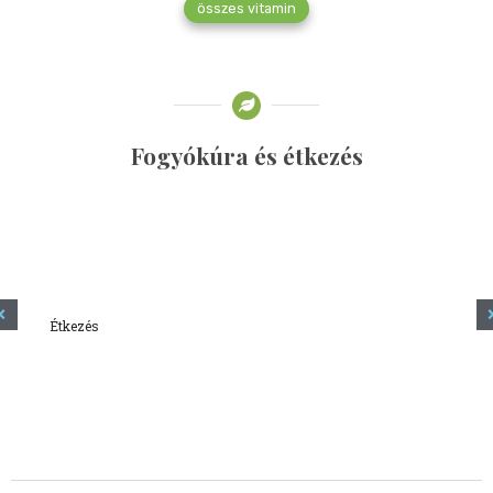
összes vitamin
Fogyókúra és étkezés
Étkezés
Minden amit tudni szeretnél a kefírről
2023.12.21.