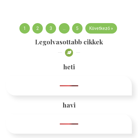
1
2
3
…
5
Következő »
Legolvasottabb cikkek
heti
havi