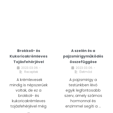
Brokkoli- és
A szelén és a
Kukoricakrémleves
pajzsmirigyműködés
Tojásfehérjével
összefüggése
2023.03.06.
2023.03.06.
•
•
Receptek
Életmód
A krémlevesek
A pajzsmirigy a
mindig is népszerűek
testünkben lévő
voltak, de ez a
egyik legfontosabb
brokkoli- és
szerv, amely számos
kukoricakrémleves
hormonnal és
tojásfehérjével még
enzimmel segíti a …
…