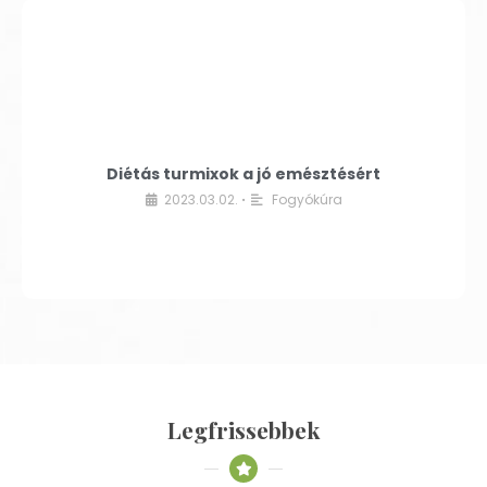
Diétás turmixok a jó emésztésért
2023.03.02.
Fogyókúra
•
Legfrissebbek