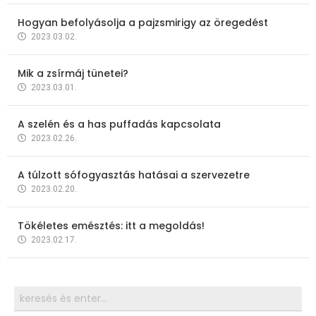
Hogyan befolyásolja a pajzsmirigy az öregedést
2023.03.02.
Mik a zsírmáj tünetei?
2023.03.01.
A szelén és a has puffadás kapcsolata
2023.02.26.
A túlzott sófogyasztás hatásai a szervezetre
2023.02.20.
Tökéletes emésztés: itt a megoldás!
2023.02.17.