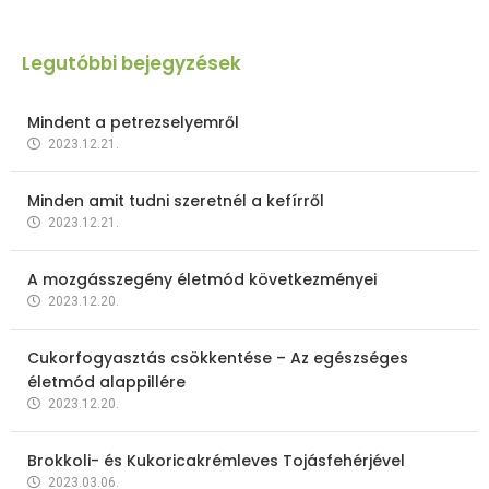
Legutóbbi bejegyzések
Mindent a petrezselyemről
2023.12.21.
Minden amit tudni szeretnél a kefírről
2023.12.21.
A mozgásszegény életmód következményei
2023.12.20.
Cukorfogyasztás csökkentése – Az egészséges
életmód alappillére
2023.12.20.
Brokkoli- és Kukoricakrémleves Tojásfehérjével
2023.03.06.