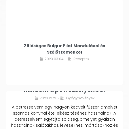
Zöldséges Bulgur Pilaf Mandulával és
Szőlőszemekkel
2023.03.04.
Receptek
•
Mindent a petrezselyemről
2023.12.21.
Gyógynövények
•
A petrezselyem egy nagyon kedvelt fűszer, amelyet
számos konyhai étel elkészítéséhez használnak. A
petrezselyem egyfajta zöldség, amelyet gyakran
használnak salátákhoz, levesekhez, mártásokhoz és