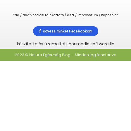
faq / adatkezelési tájékoztató / ászf / impresszum / kapcsolat
Kövess minket Facebookon!
készítette és üzemelteti: horimedia software llc
2023 © Natura Egészség Blog – Minden jog fenntartva