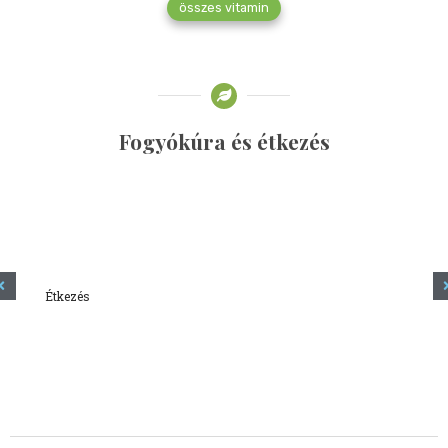
összes vitamin
Fogyókúra és étkezés
Étkezés
Minden amit tudni szeretnél a kefírről
2023.12.21.