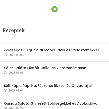
Receptek
Brokkoli- és Kukoricakrémleves
Tojásfehérjével
Receptek
2023.03.06.
Zöldséges Bulgur Pilaf Mandulával és Szőlőszemekkel
2023.03.04.
Köles Saláta Füstölt Hallal és Citrommártással
2023.03.03.
Sült Kápia Paprika, Fűszeres Rizzsel és Olívaolajjal
2023.03.01.
Quinoa Saláta Grillezett Zöldségekkel és Avokádóval
2023.02.24.