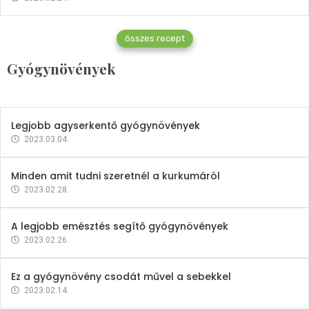
Gyógynövények
összes recept
Mindent a petrezselyemről
Gyógynövények
2023.12.21.
Legjobb agyserkentő gyógynövények
2023.03.04.
Minden amit tudni szeretnél a kurkumáról
2023.02.28.
A legjobb emésztés segítő gyógynövények
2023.02.26.
Ez a gyógynövény csodát művel a sebekkel
2023.02.14.
Vitaminok