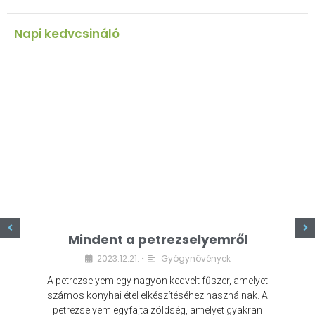
Napi kedvcsináló
z
Mindent a petrezselyemről
2023.12.21.
Gyógynövények
•
A petrezselyem egy nagyon kedvelt fűszer, amelyet
számos konyhai étel elkészítéséhez használnak. A
petrezselyem egyfajta zöldség, amelyet gyakran