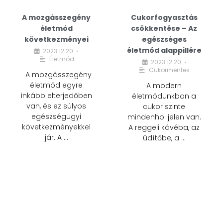
A mozgásszegény
Cukorfogyasztás
életmód
csökkentése – Az
következményei
egészséges
életmód alappillére
2023.12.20.
•
Életmód
2023.12.20.
•
Cukormentes
A mozgásszegény
életmód egyre
A modern
inkább elterjedőben
életmódunkban a
van, és ez súlyos
cukor szinte
egészségügyi
mindenhol jelen van.
következményekkel
A reggeli kávéba, az
jár. A …
üdítőbe, a …