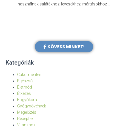
e
használnak salátákhoz, levesekhez, mártásokhoz …
KÖVESS MINKET!
Kategóriák
Cukormentes
Egészség
Életmód
Étkezés
Fogyókúra
Gyógynövények
Megelőzés
Receptek
Vitaminok