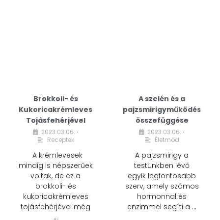
Brokkoli- és
A szelén és a
Kukoricakrémleves
pajzsmirigyműködés
Tojásfehérjével
összefüggése
2023.03.06.
2023.03.06.
•
•
Receptek
Életmód
A krémlevesek
A pajzsmirigy a
mindig is népszerűek
testünkben lévő
voltak, de ez a
egyik legfontosabb
brokkoli- és
szerv, amely számos
kukoricakrémleves
hormonnal és
tojásfehérjével még
enzimmel segíti a …
…