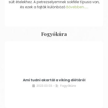
sült ételekhez. A petrezselyemnek sokféle típusa van,
és ezek a fajták különböző
Bővebben...…
Fogyókúra
Ami tudni akartál a viking diétáról
2023.03.03.
Fogyókúra
•