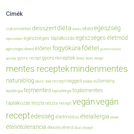
Címék
diéta
egészség
desszert
ebéd
cukormentes
diétás
egészséges életmód
egészséges táplálkozás
egészséges
főétel
fogyókúra
előétel
egészséges étrend
gluténmentes
gyors receptek
gyors recept
leves
leves recept
gomba
mentes receptek
mindenmentes
naturablog
reggeli
sütemény
recept
olasz ízek
saláta
tejmentes
tojásmentes
tejallergia
tojásallergia
vegán
vegán
táplálkozás
tészta
tészta recept
recept
édesség
ételallergia
életmód
és
ételek
ételintolerancia
étkezés
étrend
őszi recept