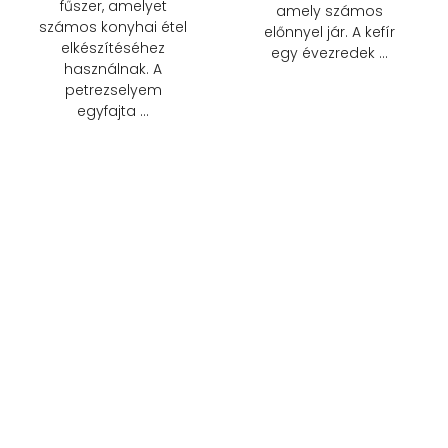
fűszer, amelyet
amely számos
számos konyhai étel
előnnyel jár. A kefír
elkészítéséhez
egy évezredek …
használnak. A
petrezselyem
egyfajta …