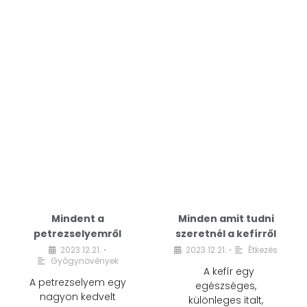
Mindent a
Minden amit tudni
petrezselyemről
szeretnél a kefírről
2023.12.21.
2023.12.21.
Étkezés
•
•
Gyógynövények
A kefír egy
A petrezselyem egy
egészséges,
nagyon kedvelt
különleges italt,