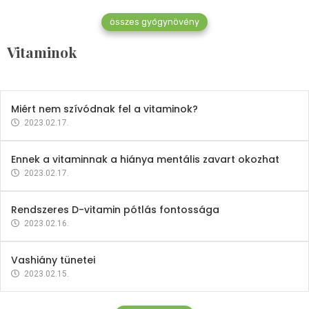
összes gyógynövény
Mindent a B-12 vitaminról
Vitaminok
2023.02.27.
Miért nem szívódnak fel a vitaminok?
2023.02.17.
Ennek a vitaminnak a hiánya mentális zavart okozhat
2023.02.17.
Rendszeres D-vitamin pótlás fontossága
2023.02.16.
Vashiány tünetei
2023.02.15.