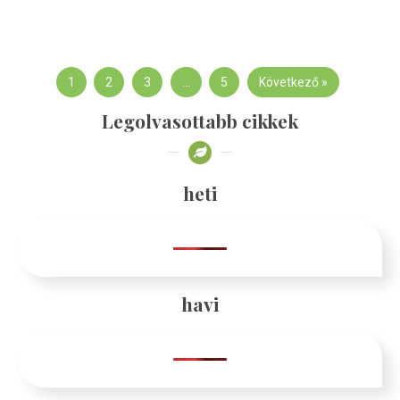
1
2
3
…
5
Következő »
Legolvasottabb cikkek
heti
havi