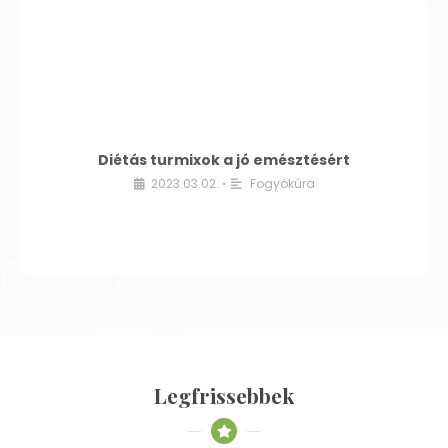
Diétás turmixok a jó emésztésért
2023.03.02.
Fogyókúra
•
Legfrissebbek