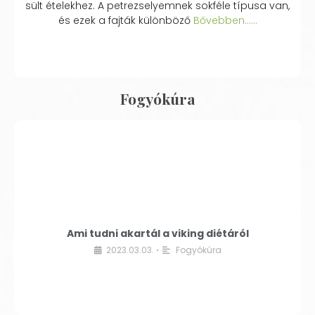
sült ételekhez. A petrezselyemnek sokféle típusa van,
és ezek a fajták különböző
Bővebben...…
Fogyókúra
Ami tudni akartál a viking diétáról
2023.03.03.
Fogyókúra
•