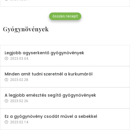
Gyógynövények
összes recept
Mindent a petrezselyemről
Gyógynövények
2023.12.21.
Legjobb agyserkentő gyógynövények
2023.03.04.
Minden amit tudni szeretnél a kurkumáról
2023.02.28.
A legjobb emésztés segítő gyógynövények
2023.02.26.
Ez a gyógynövény csodát művel a sebekkel
2023.02.14.
Vitaminok