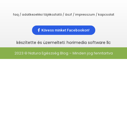
faq / adatkezelési tájékoztató / ászf / impresszum / kapcsolat
Kövess minket Facebookon!
készítette és üzemelteti: horimedia software llc
2023 © Natura Egészség Blog – Minden jog fenntartva