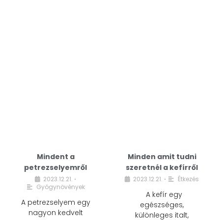
Mindent a
Minden amit tudni
petrezselyemről
szeretnél a kefírről
2023.12.21.
2023.12.21.
Étkezés
•
•
Gyógynövények
A kefír egy
A petrezselyem egy
egészséges,
nagyon kedvelt
különleges italt,