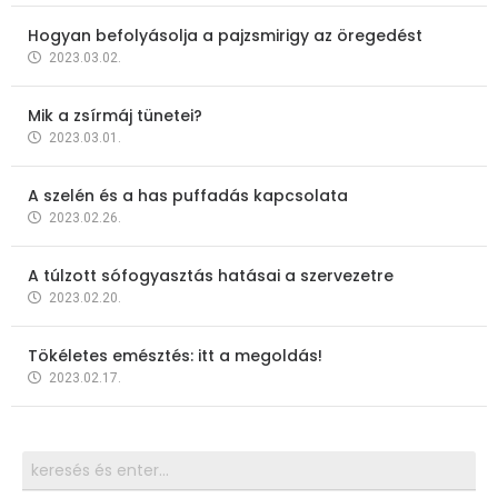
Hogyan befolyásolja a pajzsmirigy az öregedést
2023.03.02.
Mik a zsírmáj tünetei?
2023.03.01.
A szelén és a has puffadás kapcsolata
2023.02.26.
A túlzott sófogyasztás hatásai a szervezetre
2023.02.20.
Tökéletes emésztés: itt a megoldás!
2023.02.17.