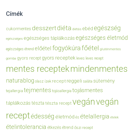
Címék
diéta
egészség
desszert
ebéd
cukormentes
diétás
egészséges életmód
egészséges táplálkozás
egészséges
főétel
fogyókúra
előétel
egészséges étrend
gluténmentes
gyors receptek
gyors recept
leves
leves recept
gomba
mentes receptek
mindenmentes
naturablog
reggeli
sütemény
recept
olasz ízek
saláta
tejmentes
tojásmentes
tejallergia
tojásallergia
vegán
vegán
táplálkozás
tészta
tészta recept
recept
édesség
ételallergia
életmód
és
ételek
ételintolerancia
étkezés
étrend
őszi recept