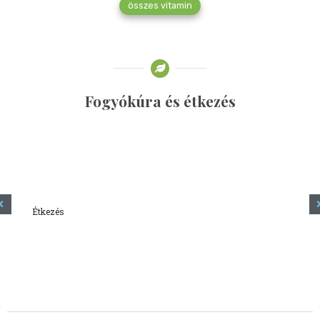
összes vitamin
Fogyókúra és étkezés
Étkezés
Minden amit tudni szeretnél a kefírről
2023.12.21.