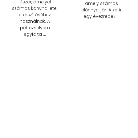
fűszer, amelyet
amely számos
számos konyhai étel
előnnyel jár. A kefír
elkészítéséhez
egy évezredek …
használnak. A
petrezselyem
egyfajta …