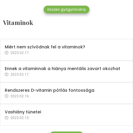
összes gyógynövény
Mindent a B-12 vitaminról
Vitaminok
2023.02.27.
Miért nem szívódnak fel a vitaminok?
2023.02.17.
Ennek a vitaminnak a hiánya mentális zavart okozhat
2023.02.17.
Rendszeres D-vitamin pótlás fontossága
2023.02.16.
Vashiány tünetei
2023.02.15.