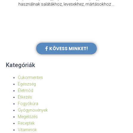
e
használnak salátákhoz, levesekhez, mártásokhoz …
KÖVESS MINKET!
Kategóriák
Cukormentes
Egészség
Életmód
Étkezés
Fogyókúra
Gyógynövények
Megelőzés
Receptek
Vitaminok