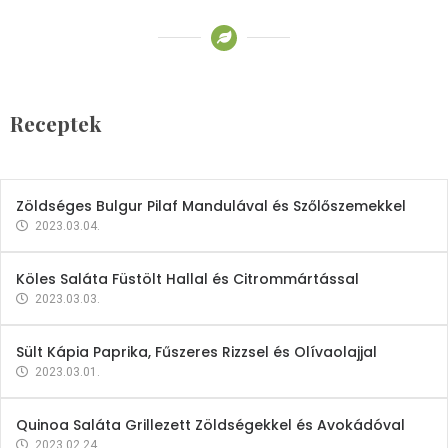
Receptek
Brokkoli- és Kukoricakrémleves
Tojásfehérjével
Receptek
2023.03.06.
Zöldséges Bulgur Pilaf Mandulával és Szőlőszemekkel
2023.03.04.
Köles Saláta Füstölt Hallal és Citrommártással
2023.03.03.
Sült Kápia Paprika, Fűszeres Rizzsel és Olívaolajjal
2023.03.01.
Quinoa Saláta Grillezett Zöldségekkel és Avokádóval
2023.02.24.