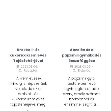
Brokkoli- és
A szelén és a
Kukoricakrémleves
pajzsmirigyműködés
Tojásfehérjével
összefüggése
2023.03.06.
2023.03.06.
•
•
Receptek
Életmód
A krémlevesek
A pajzsmirigy a
mindig is népszerűek
testünkben lévő
voltak, de ez a
egyik legfontosabb
brokkoli- és
szerv, amely számos
kukoricakrémleves
hormonnal és
tojásfehérjével még
enzimmel segíti a …
…