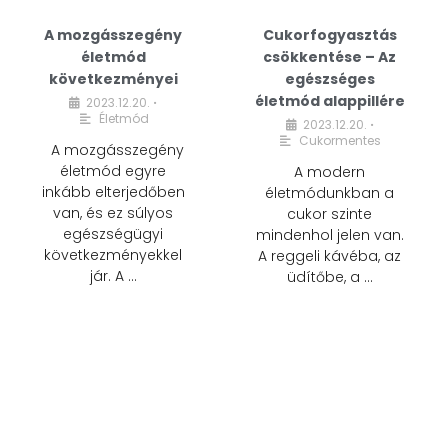
A mozgásszegény
Cukorfogyasztás
életmód
csökkentése – Az
következményei
egészséges
életmód alappillére
2023.12.20.
•
Életmód
2023.12.20.
•
Cukormentes
A mozgásszegény
életmód egyre
A modern
inkább elterjedőben
életmódunkban a
van, és ez súlyos
cukor szinte
egészségügyi
mindenhol jelen van.
következményekkel
A reggeli kávéba, az
jár. A …
üdítőbe, a …