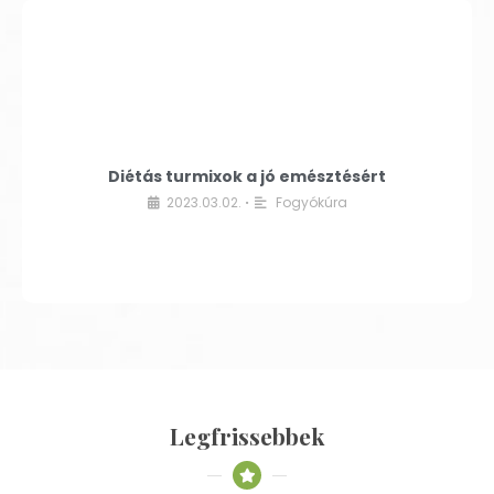
Diétás turmixok a jó emésztésért
2023.03.02.
Fogyókúra
•
Legfrissebbek