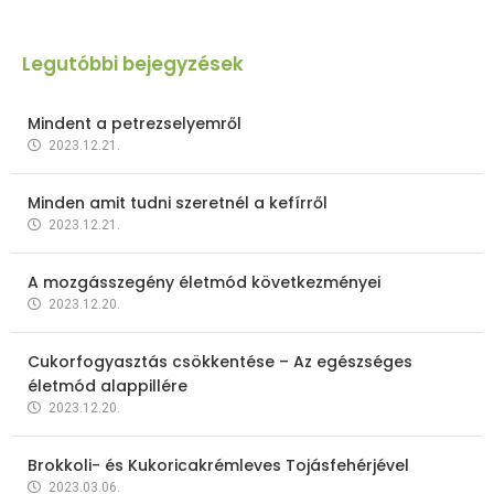
Legutóbbi bejegyzések
Mindent a petrezselyemről
2023.12.21.
Minden amit tudni szeretnél a kefírről
2023.12.21.
A mozgásszegény életmód következményei
2023.12.20.
Cukorfogyasztás csökkentése – Az egészséges
életmód alappillére
2023.12.20.
Brokkoli- és Kukoricakrémleves Tojásfehérjével
2023.03.06.