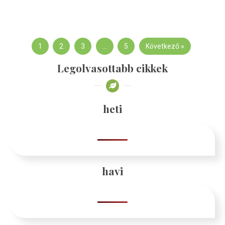
1
2
3
…
5
Következő »
Legolvasottabb cikkek
heti
havi