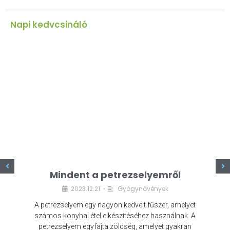
Napi kedvcsináló
z
Mindent a petrezselyemről
2023.12.21.
Gyógynövények
•
A petrezselyem egy nagyon kedvelt fűszer, amelyet
számos konyhai étel elkészítéséhez használnak. A
petrezselyem egyfajta zöldség, amelyet gyakran