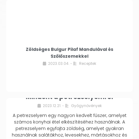
Zöldséges Bulgur Pilaf Mandulával és
Szőlőszemekkel
2023.03.04.
Receptek
•
Mindent a petrezselyemről
2023.12.21.
Gyógynövények
•
A petrezselyem egy nagyon kedvelt fűszer, amelyet
számos konyhai étel elkészítéséhez használnak. A
petrezselyem egyfajta zöldség, amelyet gyakran
használnak salátákhoz, levesekhez, mártásokhoz és