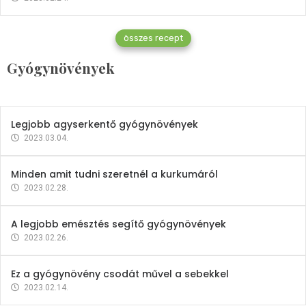
Gyógynövények
összes recept
Mindent a petrezselyemről
Gyógynövények
2023.12.21.
Legjobb agyserkentő gyógynövények
2023.03.04.
Minden amit tudni szeretnél a kurkumáról
2023.02.28.
A legjobb emésztés segítő gyógynövények
2023.02.26.
Ez a gyógynövény csodát művel a sebekkel
2023.02.14.
Vitaminok