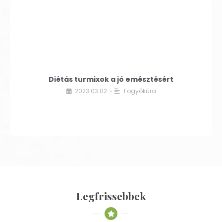
Diétás turmixok a jó emésztésért
2023.03.02.
Fogyókúra
•
Legfrissebbek