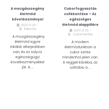
A mozgásszegény
Cukorfogyasztás
életmód
csökkentése – Az
következményei
egészséges
életmód alappillére
2023.12.20.
•
Életmód
2023.12.20.
•
Cukormentes
A mozgásszegény
életmód egyre
A modern
inkább elterjedőben
életmódunkban a
van, és ez súlyos
cukor szinte
egészségügyi
mindenhol jelen van.
következményekkel
A reggeli kávéba, az
jár. A …
üdítőbe, a …