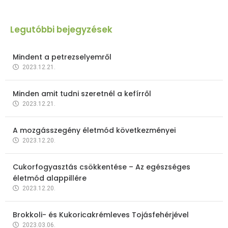
Legutóbbi bejegyzések
Mindent a petrezselyemről
2023.12.21.
Minden amit tudni szeretnél a kefírről
2023.12.21.
A mozgásszegény életmód következményei
2023.12.20.
Cukorfogyasztás csökkentése – Az egészséges
életmód alappillére
2023.12.20.
Brokkoli- és Kukoricakrémleves Tojásfehérjével
2023.03.06.