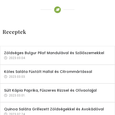
Receptek
Brokkoli- és Kukoricakrémleves
Tojásfehérjével
Receptek
2023.03.06.
Zöldséges Bulgur Pilaf Mandulával és Szőlőszemekkel
2023.03.04.
Köles Saláta Füstölt Hallal és Citrommártással
2023.03.03.
Sült Kápia Paprika, Fűszeres Rizzsel és Olívaolajjal
2023.03.01.
Quinoa Saláta Grillezett Zöldségekkel és Avokádóval
2023.02.24.