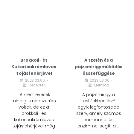
Brokkoli- és
A szelén és a
Kukoricakrémleves
pajzsmirigyműködés
Tojásfehérjével
összefüggése
2023.03.06.
2023.03.06.
•
•
Receptek
Életmód
A krémlevesek
A pajzsmirigy a
mindig is népszerűek
testünkben lévő
voltak, de ez a
egyik legfontosabb
brokkoli- és
szerv, amely számos
kukoricakrémleves
hormonnal és
tojásfehérjével még
enzimmel segíti a …
…