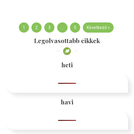
1
2
3
…
5
Következő »
Legolvasottabb cikkek
heti
havi