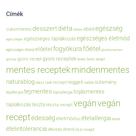
Címék
diéta
egészség
desszert
ebéd
cukormentes
diétás
egészséges életmód
egészséges táplálkozás
egészséges
főétel
fogyókúra
előétel
egészséges étrend
gluténmentes
gyors receptek
gyors recept
leves
leves recept
gomba
mentes receptek
mindenmentes
naturablog
reggeli
sütemény
recept
olasz ízek
saláta
tejmentes
tojásmentes
tejallergia
tojásallergia
vegán
vegán
táplálkozás
tészta
tészta recept
recept
édesség
ételallergia
életmód
és
ételek
ételintolerancia
étkezés
étrend
őszi recept