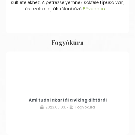
sült ételekhez. A petrezselyemnek sokféle típusa van,
és ezek a fajták különböző
Bővebben...…
Fogyókúra
Ami tudni akartál a viking diétáról
2023.03.03.
Fogyókúra
•