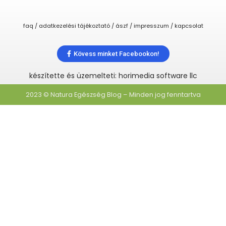
faq / adatkezelési tájékoztató / ászf / impresszum / kapcsolat
Kövess minket Facebookon!
készítette és üzemelteti: horimedia software llc
2023 © Natura Egészség Blog – Minden jog fenntartva