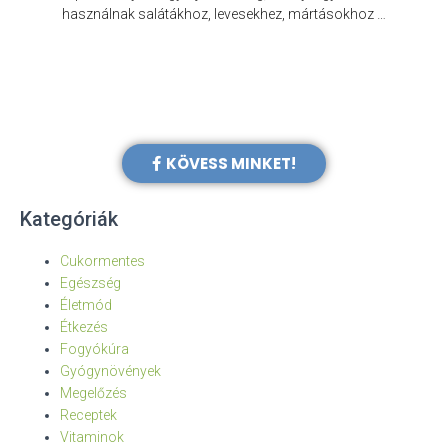
e
használnak salátákhoz, levesekhez, mártásokhoz …
KÖVESS MINKET!
Kategóriák
Cukormentes
Egészség
Életmód
Étkezés
Fogyókúra
Gyógynövények
Megelőzés
Receptek
Vitaminok