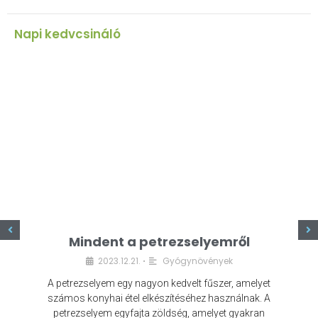
Napi kedvcsináló
z
Mindent a petrezselyemről
2023.12.21.
Gyógynövények
•
A petrezselyem egy nagyon kedvelt fűszer, amelyet
számos konyhai étel elkészítéséhez használnak. A
petrezselyem egyfajta zöldség, amelyet gyakran