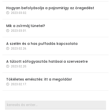
Hogyan befolyásolja a pajzsmirigy az öregedést
2023.03.02.
Mik a zsírmáj tünetei?
2023.03.01.
A szelén és a has puffadás kapcsolata
2023.02.26.
A túlzott sófogyasztás hatásai a szervezetre
2023.02.20.
Tökéletes emésztés: itt a megoldás!
2023.02.17.