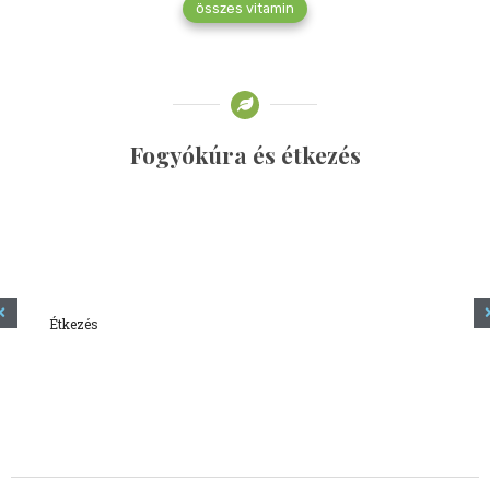
összes vitamin
Fogyókúra és étkezés
Étkezés
Minden amit tudni szeretnél a kefírről
2023.12.21.