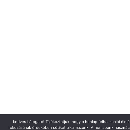
Kedves Látogató! Tájékoztatjuk, hogy a honlap felhasználói élm
fokozásának érdekében sütiket alkalmazunk. A honlapunk használa