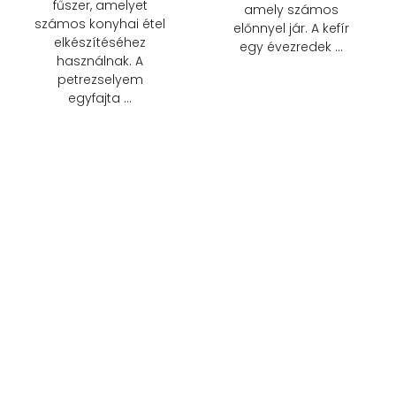
fűszer, amelyet
amely számos
számos konyhai étel
előnnyel jár. A kefír
elkészítéséhez
egy évezredek …
használnak. A
petrezselyem
egyfajta …