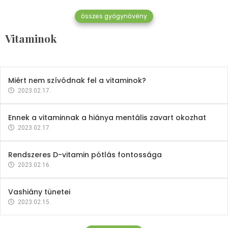
összes gyógynövény
Mindent a B-12 vitaminról
Vitaminok
2023.02.27.
Miért nem szívódnak fel a vitaminok?
2023.02.17.
Ennek a vitaminnak a hiánya mentális zavart okozhat
2023.02.17.
Rendszeres D-vitamin pótlás fontossága
2023.02.16.
Vashiány tünetei
2023.02.15.