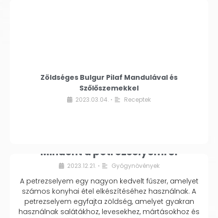
Zöldséges Bulgur Pilaf Mandulával és
Szőlőszemekkel
2023.03.04.
Receptek
•
Mindent a petrezselyemről
2023.12.21.
Gyógynövények
•
A petrezselyem egy nagyon kedvelt fűszer, amelyet
számos konyhai étel elkészítéséhez használnak. A
petrezselyem egyfajta zöldség, amelyet gyakran
használnak salátákhoz, levesekhez, mártásokhoz és