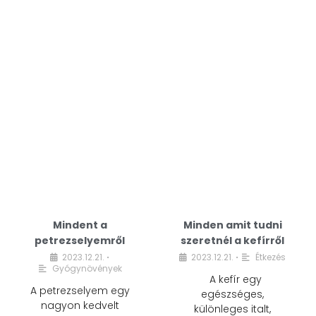
Mindent a
Minden amit tudni
petrezselyemről
szeretnél a kefírről
2023.12.21.
2023.12.21.
Étkezés
•
•
Gyógynövények
A kefír egy
A petrezselyem egy
egészséges,
nagyon kedvelt
különleges italt,