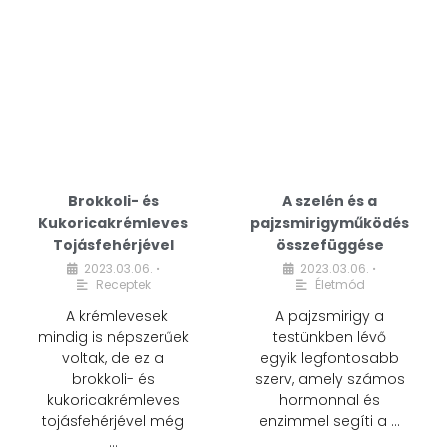
Brokkoli- és
A szelén és a
Kukoricakrémleves
pajzsmirigyműködés
Tojásfehérjével
összefüggése
2023.03.06.
2023.03.06.
•
•
Receptek
Életmód
A krémlevesek
A pajzsmirigy a
mindig is népszerűek
testünkben lévő
voltak, de ez a
egyik legfontosabb
brokkoli- és
szerv, amely számos
kukoricakrémleves
hormonnal és
tojásfehérjével még
enzimmel segíti a …
…