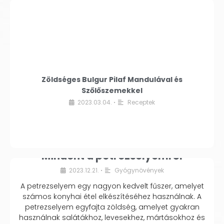
Zöldséges Bulgur Pilaf Mandulával és
Szőlőszemekkel
2023.03.04.
Receptek
•
Mindent a petrezselyemről
2023.12.21.
Gyógynövények
•
A petrezselyem egy nagyon kedvelt fűszer, amelyet
számos konyhai étel elkészítéséhez használnak. A
petrezselyem egyfajta zöldség, amelyet gyakran
használnak salátákhoz, levesekhez, mártásokhoz és