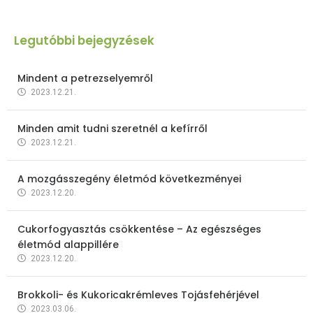
Legutóbbi bejegyzések
Mindent a petrezselyemről
2023.12.21.
Minden amit tudni szeretnél a kefírről
2023.12.21.
A mozgásszegény életmód következményei
2023.12.20.
Cukorfogyasztás csökkentése – Az egészséges
életmód alappillére
2023.12.20.
Brokkoli- és Kukoricakrémleves Tojásfehérjével
2023.03.06.