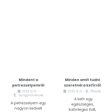
Mindent a
Minden amit tudni
petrezselyemről
szeretnél a kefírről
2023.12.21.
2023.12.21.
Étkezés
•
•
Gyógynövények
A kefír egy
A petrezselyem egy
egészséges,
nagyon kedvelt
különleges italt,