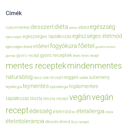
Címék
diéta
egészség
desszert
ebéd
cukormentes
diétás
egészséges életmód
egészséges táplálkozás
egészséges
főétel
fogyókúra
előétel
egészséges étrend
gluténmentes
gyors receptek
gyors recept
leves
leves recept
gomba
mentes receptek
mindenmentes
naturablog
reggeli
sütemény
recept
olasz ízek
saláta
tejmentes
tojásmentes
tejallergia
tojásallergia
vegán
vegán
táplálkozás
tészta
tészta recept
recept
édesség
ételallergia
életmód
és
ételek
ételintolerancia
étkezés
étrend
őszi recept