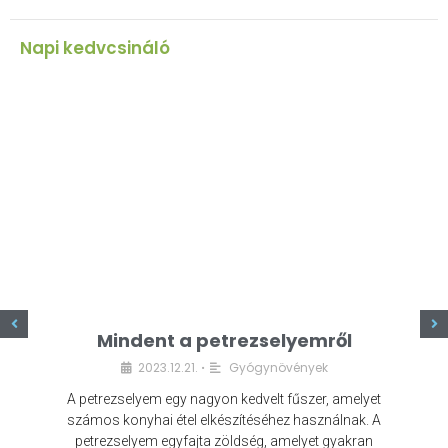
Napi kedvcsináló
z
Mindent a petrezselyemről
2023.12.21.
Gyógynövények
•
A petrezselyem egy nagyon kedvelt fűszer, amelyet
számos konyhai étel elkészítéséhez használnak. A
petrezselyem egyfajta zöldség, amelyet gyakran