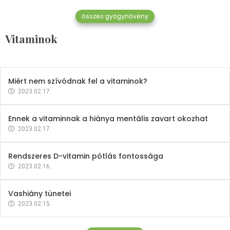
összes gyógynövény
Mindent a B-12 vitaminról
Vitaminok
2023.02.27.
Miért nem szívódnak fel a vitaminok?
2023.02.17.
Ennek a vitaminnak a hiánya mentális zavart okozhat
2023.02.17.
Rendszeres D-vitamin pótlás fontossága
2023.02.16.
Vashiány tünetei
2023.02.15.