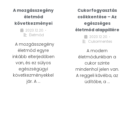
A mozgásszegény
Cukorfogyasztás
életmód
csökkentése – Az
következményei
egészséges
életmód alappillére
2023.12.20.
•
Életmód
2023.12.20.
•
Cukormentes
A mozgásszegény
életmód egyre
A modern
inkább elterjedőben
életmódunkban a
van, és ez súlyos
cukor szinte
egészségügyi
mindenhol jelen van.
következményekkel
A reggeli kávéba, az
jár. A …
üdítőbe, a …