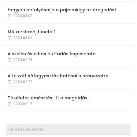
Hogyan befolyásolja a pajzsmirigy az öregedést
2023.03.02.
Mik a zsírmáj tünetei?
2023.03.01.
A szelén és a has puffadás kapcsolata
2023.02.26.
A túlzott sófogyasztás hatásai a szervezetre
2023.02.20.
Tökéletes emésztés: itt a megoldás!
2023.02.17.