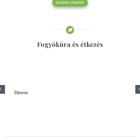
összes vitamin
Fogyókúra és étkezés
Étkezés
Minden amit tudni szeretnél a kefírről
2023.12.21.