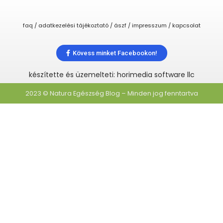
faq / adatkezelési tájékoztató / ászf / impresszum / kapcsolat
Kövess minket Facebookon!
készítette és üzemelteti: horimedia software llc
2023 © Natura Egészség Blog – Minden jog fenntartva