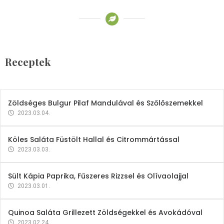
Receptek
Brokkoli- és Kukoricakrémleves
Tojásfehérjével
Receptek
2023.03.06.
Zöldséges Bulgur Pilaf Mandulával és Szőlőszemekkel
2023.03.04.
Köles Saláta Füstölt Hallal és Citrommártással
2023.03.03.
Sült Kápia Paprika, Fűszeres Rizzsel és Olívaolajjal
2023.03.01.
Quinoa Saláta Grillezett Zöldségekkel és Avokádóval
2023.02.24.