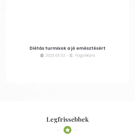
Diétás turmixok a jó emésztésért
2023.03.02.
Fogyókúra
•
Legfrissebbek