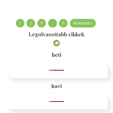
1
2
3
…
5
Következő »
Legolvasottabb cikkek
heti
havi