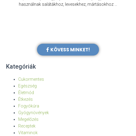
e
használnak salátákhoz, levesekhez, mártásokhoz …
KÖVESS MINKET!
Kategóriák
Cukormentes
Egészség
Életmód
Étkezés
Fogyókúra
Gyógynövények
Megelőzés
Receptek
Vitaminok