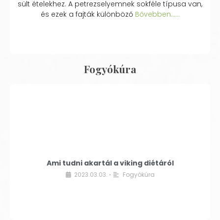
sült ételekhez. A petrezselyemnek sokféle típusa van,
és ezek a fajták különböző
Bővebben...…
Fogyókúra
Ami tudni akartál a viking diétáról
2023.03.03.
Fogyókúra
•