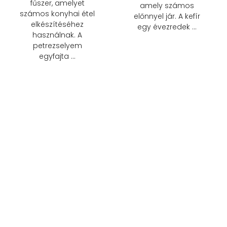
fűszer, amelyet
amely számos
számos konyhai étel
előnnyel jár. A kefír
elkészítéséhez
egy évezredek …
használnak. A
petrezselyem
egyfajta …