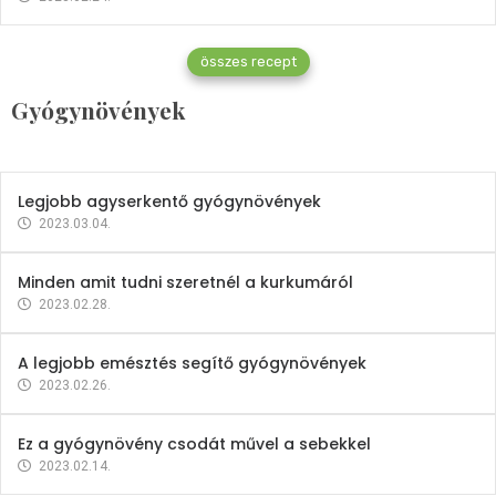
Gyógynövények
összes recept
Mindent a petrezselyemről
Gyógynövények
2023.12.21.
Legjobb agyserkentő gyógynövények
2023.03.04.
Minden amit tudni szeretnél a kurkumáról
2023.02.28.
A legjobb emésztés segítő gyógynövények
2023.02.26.
Ez a gyógynövény csodát művel a sebekkel
2023.02.14.
Vitaminok