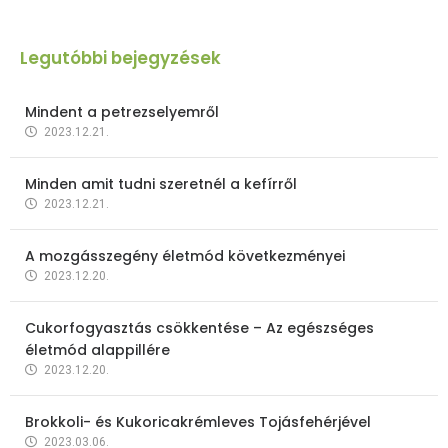
Legutóbbi bejegyzések
Mindent a petrezselyemről
2023.12.21.
Minden amit tudni szeretnél a kefírről
2023.12.21.
A mozgásszegény életmód következményei
2023.12.20.
Cukorfogyasztás csökkentése – Az egészséges
életmód alappillére
2023.12.20.
Brokkoli- és Kukoricakrémleves Tojásfehérjével
2023.03.06.