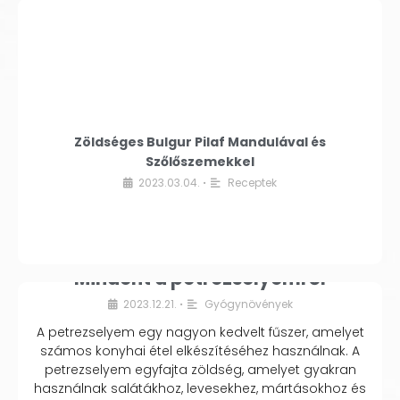
Zöldséges Bulgur Pilaf Mandulával és
Szőlőszemekkel
2023.03.04.
Receptek
•
Mindent a petrezselyemről
2023.12.21.
Gyógynövények
•
A petrezselyem egy nagyon kedvelt fűszer, amelyet
számos konyhai étel elkészítéséhez használnak. A
petrezselyem egyfajta zöldség, amelyet gyakran
használnak salátákhoz, levesekhez, mártásokhoz és