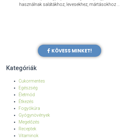
e
használnak salátákhoz, levesekhez, mártásokhoz …
KÖVESS MINKET!
Kategóriák
Cukormentes
Egészség
Életmód
Étkezés
Fogyókúra
Gyógynövények
Megelőzés
Receptek
Vitaminok