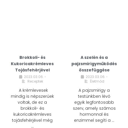
Brokkoli- és
A szelén és a
Kukoricakrémleves
pajzsmirigyműködés
Tojásfehérjével
összefüggése
2023.03.06.
2023.03.06.
•
•
Receptek
Életmód
A krémlevesek
A pajzsmirigy a
mindig is népszerűek
testünkben lévő
voltak, de ez a
egyik legfontosabb
brokkoli- és
szerv, amely számos
kukoricakrémleves
hormonnal és
tojásfehérjével még
enzimmel segíti a …
…