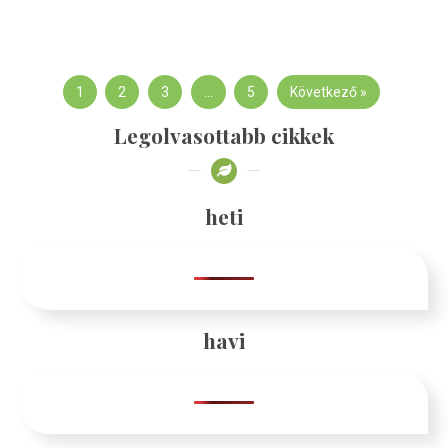
1
2
3
…
5
Következő »
Legolvasottabb cikkek
heti
havi