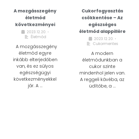
A mozgásszegény
Cukorfogyasztás
életmód
csökkentése – Az
következményei
egészséges
életmód alappillére
2023.12.20.
•
Életmód
2023.12.20.
•
Cukormentes
A mozgásszegény
életmód egyre
A modern
inkább elterjedőben
életmódunkban a
van, és ez súlyos
cukor szinte
egészségügyi
mindenhol jelen van.
következményekkel
A reggeli kávéba, az
jár. A …
üdítőbe, a …