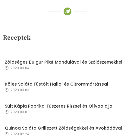
Receptek
Brokkoli- és Kukoricakrémleves
Tojásfehérjével
Receptek
2023.03.06.
Zöldséges Bulgur Pilaf Mandulával és Szőlőszemekkel
2023.03.04.
Köles Saláta Füstölt Hallal és Citrommártással
2023.03.03.
Sült Kápia Paprika, Fűszeres Rizzsel és Olívaolajjal
2023.03.01.
Quinoa Saláta Grillezett Zöldségekkel és Avokádóval
2023.02.24.