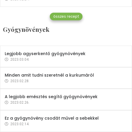
Gyógynövények
összes recept
Mindent a petrezselyemről
Gyógynövények
2023.12.21.
Legjobb agyserkentő gyógynövények
2023.03.04.
Minden amit tudni szeretnél a kurkumáról
2023.02.28.
A legjobb emésztés segítő gyógynövények
2023.02.26.
Ez a gyógynövény csodát művel a sebekkel
2023.02.14.
Vitaminok