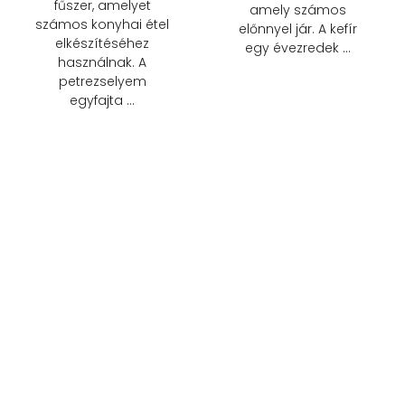
fűszer, amelyet
amely számos
számos konyhai étel
előnnyel jár. A kefír
elkészítéséhez
egy évezredek …
használnak. A
petrezselyem
egyfajta …