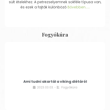
sült ételekhez. A petrezselyemnek sokféle típusa van,
és ezek a fajták különböző
Bővebben...…
Fogyókúra
Ami tudni akartál a viking diétáról
2023.03.03.
Fogyókúra
•