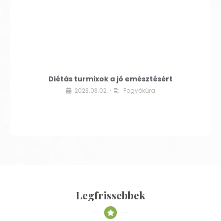
Diétás turmixok a jó emésztésért
2023.03.02.
Fogyókúra
•
Legfrissebbek