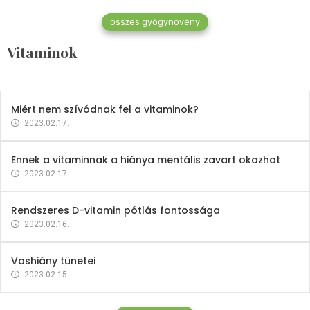
összes gyógynövény
Mindent a B-12 vitaminról
Vitaminok
2023.02.27.
Miért nem szívódnak fel a vitaminok?
2023.02.17.
Ennek a vitaminnak a hiánya mentális zavart okozhat
2023.02.17.
Rendszeres D-vitamin pótlás fontossága
2023.02.16.
Vashiány tünetei
2023.02.15.