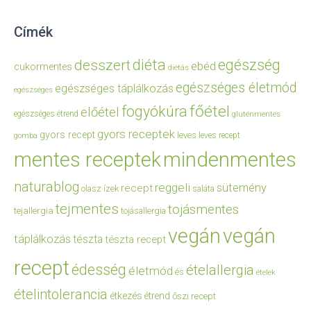
Címék
diéta
egészség
desszert
ebéd
cukormentes
diétás
egészséges életmód
egészséges táplálkozás
egészséges
főétel
fogyókúra
előétel
egészséges étrend
gluténmentes
gyors receptek
gyors recept
leves
leves recept
gomba
mentes receptek
mindenmentes
naturablog
reggeli
sütemény
recept
olasz ízek
saláta
tejmentes
tojásmentes
tejallergia
tojásallergia
vegán
vegán
táplálkozás
tészta
tészta recept
recept
édesség
ételallergia
életmód
és
ételek
ételintolerancia
étkezés
étrend
őszi recept