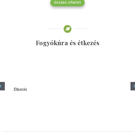
összes vitamin
Fogyókúra és étkezés
Étkezés
Minden amit tudni szeretnél a kefírről
2023.12.21.