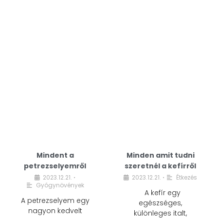
Mindent a
Minden amit tudni
petrezselyemről
szeretnél a kefírről
2023.12.21.
2023.12.21.
Étkezés
•
•
Gyógynövények
A kefír egy
A petrezselyem egy
egészséges,
nagyon kedvelt
különleges italt,