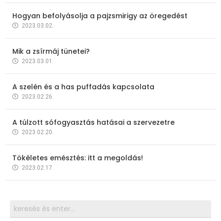
Hogyan befolyásolja a pajzsmirigy az öregedést
2023.03.02.
Mik a zsírmáj tünetei?
2023.03.01.
A szelén és a has puffadás kapcsolata
2023.02.26.
A túlzott sófogyasztás hatásai a szervezetre
2023.02.20.
Tökéletes emésztés: itt a megoldás!
2023.02.17.