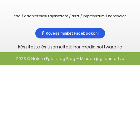
faq / adatkezelési tájékoztató / ászf / impresszum / kapcsolat
Kövess minket Facebookon!
készítette és üzemelteti: horimedia software llc
2023 © Natura Egészség Blog – Minden jog fenntartva