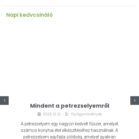
Napi kedvcsináló
z
Mindent a petrezselyemről
2023.12.21.
Gyógynövények
•
A petrezselyem egy nagyon kedvelt fűszer, amelyet
számos konyhai étel elkészítéséhez használnak. A
petrezselyem egyfajta zöldség, amelyet gyakran