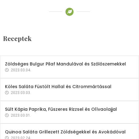
Receptek
Brokkoli- és Kukoricakrémleves
Tojásfehérjével
Receptek
2023.03.06.
Zöldséges Bulgur Pilaf Mandulával és Szőlőszemekkel
2023.03.04.
Köles Saláta Füstölt Hallal és Citrommártással
2023.03.03.
Sült Kápia Paprika, Fűszeres Rizzsel és Olívaolajjal
2023.03.01.
Quinoa Saláta Grillezett Zöldségekkel és Avokádóval
2023.02.24.