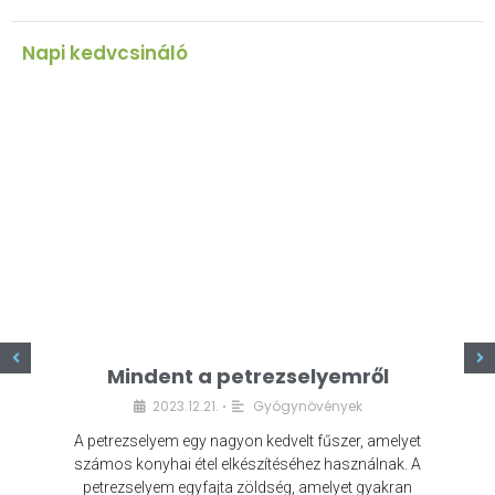
Napi kedvcsináló
z
Mindent a petrezselyemről
2023.12.21.
Gyógynövények
•
A petrezselyem egy nagyon kedvelt fűszer, amelyet
számos konyhai étel elkészítéséhez használnak. A
petrezselyem egyfajta zöldség, amelyet gyakran