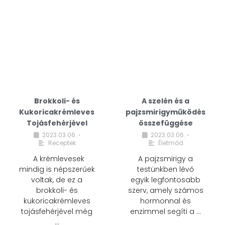
Brokkoli- és
A szelén és a
Kukoricakrémleves
pajzsmirigyműködés
Tojásfehérjével
összefüggése
2023.03.06.
2023.03.06.
•
•
Receptek
Életmód
A krémlevesek
A pajzsmirigy a
mindig is népszerűek
testünkben lévő
voltak, de ez a
egyik legfontosabb
brokkoli- és
szerv, amely számos
kukoricakrémleves
hormonnal és
tojásfehérjével még
enzimmel segíti a …
…