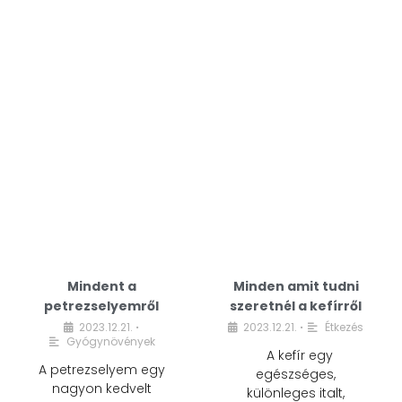
Mindent a
Minden amit tudni
petrezselyemről
szeretnél a kefírről
2023.12.21.
2023.12.21.
Étkezés
•
•
Gyógynövények
A kefír egy
A petrezselyem egy
egészséges,
nagyon kedvelt
különleges italt,