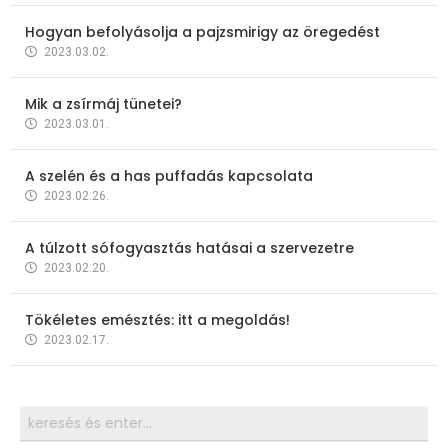
Hogyan befolyásolja a pajzsmirigy az öregedést
2023.03.02.
Mik a zsírmáj tünetei?
2023.03.01.
A szelén és a has puffadás kapcsolata
2023.02.26.
A túlzott sófogyasztás hatásai a szervezetre
2023.02.20.
Tökéletes emésztés: itt a megoldás!
2023.02.17.