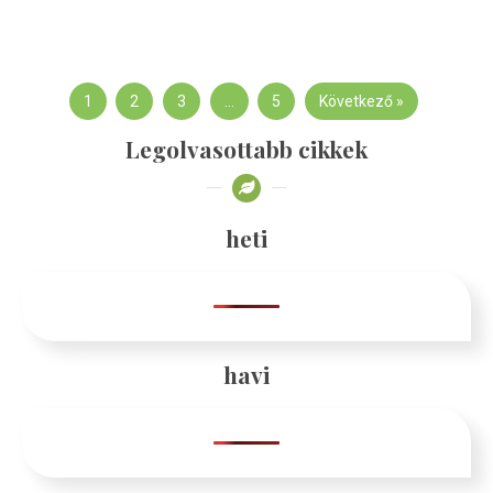
1
2
3
…
5
Következő »
Legolvasottabb cikkek
heti
havi