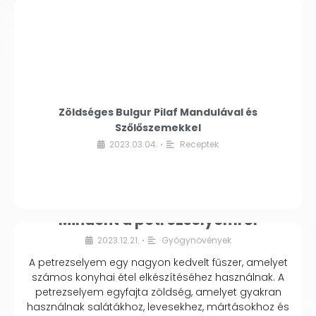
Zöldséges Bulgur Pilaf Mandulával és
Szőlőszemekkel
2023.03.04.
Receptek
•
Mindent a petrezselyemről
2023.12.21.
Gyógynövények
•
A petrezselyem egy nagyon kedvelt fűszer, amelyet
számos konyhai étel elkészítéséhez használnak. A
petrezselyem egyfajta zöldség, amelyet gyakran
használnak salátákhoz, levesekhez, mártásokhoz és