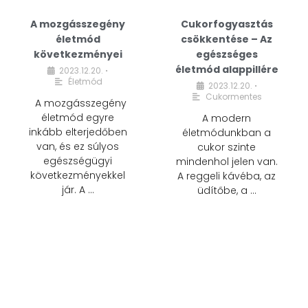
A mozgásszegény
Cukorfogyasztás
életmód
csökkentése – Az
következményei
egészséges
életmód alappillére
2023.12.20.
•
Életmód
2023.12.20.
•
Cukormentes
A mozgásszegény
életmód egyre
A modern
inkább elterjedőben
életmódunkban a
van, és ez súlyos
cukor szinte
egészségügyi
mindenhol jelen van.
következményekkel
A reggeli kávéba, az
jár. A …
üdítőbe, a …