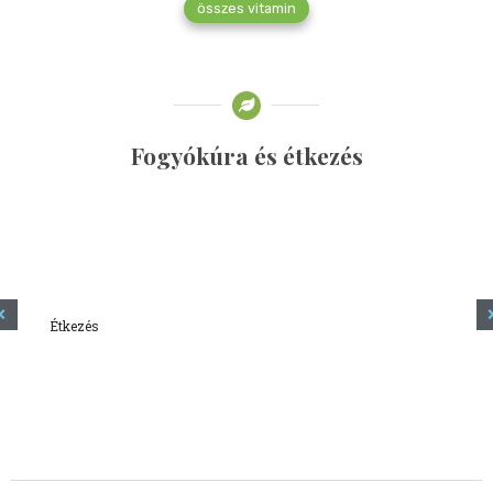
összes vitamin
Fogyókúra és étkezés
Étkezés
Minden amit tudni szeretnél a kefírről
2023.12.21.