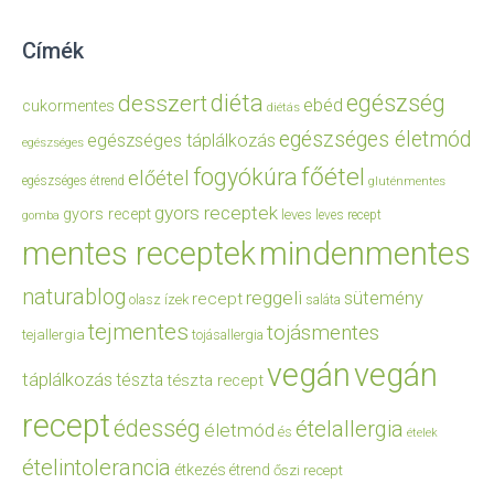
Címék
diéta
egészség
desszert
ebéd
cukormentes
diétás
egészséges életmód
egészséges táplálkozás
egészséges
főétel
fogyókúra
előétel
egészséges étrend
gluténmentes
gyors receptek
gyors recept
leves
leves recept
gomba
mentes receptek
mindenmentes
naturablog
reggeli
sütemény
recept
olasz ízek
saláta
tejmentes
tojásmentes
tejallergia
tojásallergia
vegán
vegán
táplálkozás
tészta
tészta recept
recept
édesség
ételallergia
életmód
és
ételek
ételintolerancia
étkezés
étrend
őszi recept