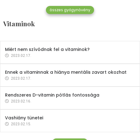
összes gyógynövény
Mindent a B-12 vitaminról
Vitaminok
2023.02.27.
Miért nem szívódnak fel a vitaminok?
2023.02.17.
Ennek a vitaminnak a hiánya mentális zavart okozhat
2023.02.17.
Rendszeres D-vitamin pótlás fontossága
2023.02.16.
Vashiány tünetei
2023.02.15.