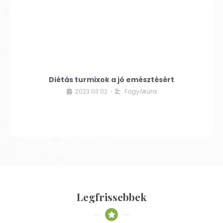
Diétás turmixok a jó emésztésért
2023.03.02.
Fogyókúra
•
Legfrissebbek