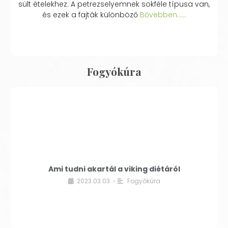
sült ételekhez. A petrezselyemnek sokféle típusa van,
és ezek a fajták különböző
Bővebben...…
Fogyókúra
Ami tudni akartál a viking diétáról
2023.03.03.
Fogyókúra
•