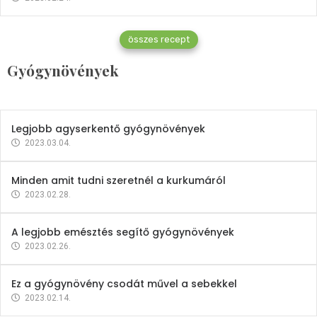
Gyógynövények
összes recept
Mindent a petrezselyemről
Gyógynövények
2023.12.21.
Legjobb agyserkentő gyógynövények
2023.03.04.
Minden amit tudni szeretnél a kurkumáról
2023.02.28.
A legjobb emésztés segítő gyógynövények
2023.02.26.
Ez a gyógynövény csodát művel a sebekkel
2023.02.14.
Vitaminok