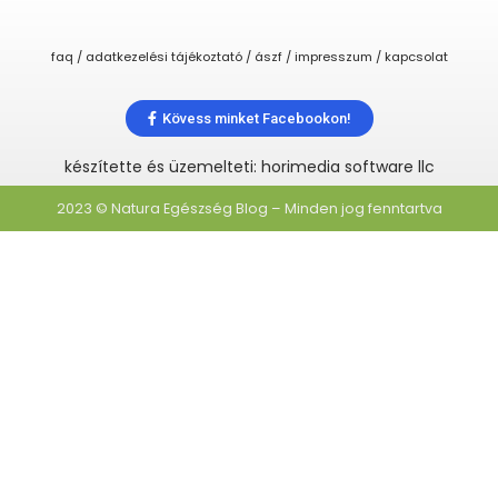
faq / adatkezelési tájékoztató / ászf / impresszum / kapcsolat
Kövess minket Facebookon!
készítette és üzemelteti: horimedia software llc
2023 © Natura Egészség Blog – Minden jog fenntartva