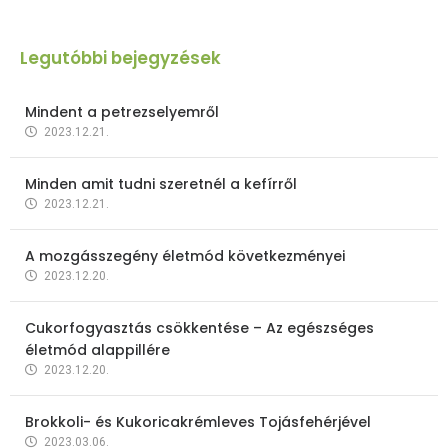
Legutóbbi bejegyzések
Mindent a petrezselyemről
2023.12.21.
Minden amit tudni szeretnél a kefírről
2023.12.21.
A mozgásszegény életmód következményei
2023.12.20.
Cukorfogyasztás csökkentése – Az egészséges
életmód alappillére
2023.12.20.
Brokkoli- és Kukoricakrémleves Tojásfehérjével
2023.03.06.