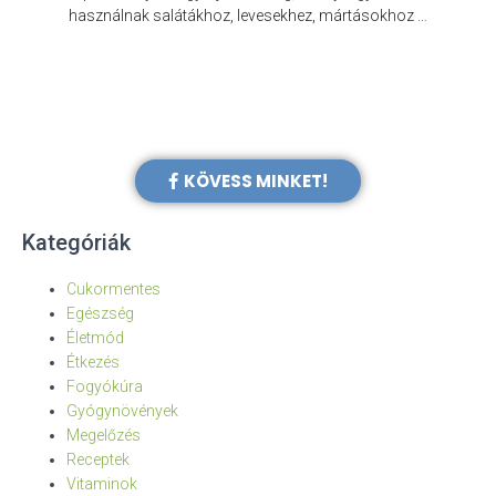
e
használnak salátákhoz, levesekhez, mártásokhoz …
KÖVESS MINKET!
Kategóriák
Cukormentes
Egészség
Életmód
Étkezés
Fogyókúra
Gyógynövények
Megelőzés
Receptek
Vitaminok