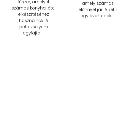
fűszer, amelyet
amely számos
számos konyhai étel
előnnyel jár. A kefír
elkészítéséhez
egy évezredek …
használnak. A
petrezselyem
egyfajta …