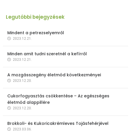
Legutóbbi bejegyzések
Mindent a petrezselyemről
2023.12.21.
Minden amit tudni szeretnél a kefírről
2023.12.21.
A mozgásszegény életmód következményei
2023.12.20.
Cukorfogyasztás csökkentése – Az egészséges
életmód alappillére
2023.12.20.
Brokkoli- és Kukoricakrémleves Tojásfehérjével
2023.03.06.