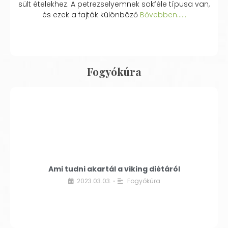
sült ételekhez. A petrezselyemnek sokféle típusa van,
és ezek a fajták különböző
Bővebben...…
Fogyókúra
Ami tudni akartál a viking diétáról
2023.03.03.
Fogyókúra
•