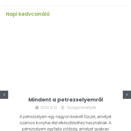
Napi kedvcsináló
z
Mindent a petrezselyemről
2023.12.21.
Gyógynövények
•
A petrezselyem egy nagyon kedvelt fűszer, amelyet
számos konyhai étel elkészítéséhez használnak. A
petrezselyem egyfajta zöldség, amelyet gyakran