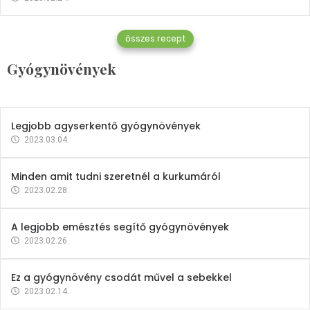
Gyógynövények
összes recept
Mindent a petrezselyemről
Gyógynövények
2023.12.21.
Legjobb agyserkentő gyógynövények
2023.03.04.
Minden amit tudni szeretnél a kurkumáról
2023.02.28.
A legjobb emésztés segítő gyógynövények
2023.02.26.
Ez a gyógynövény csodát művel a sebekkel
2023.02.14.
Vitaminok