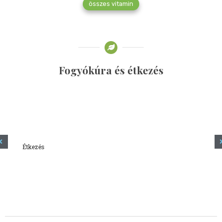
összes vitamin
Fogyókúra és étkezés
Étkezés
Minden amit tudni szeretnél a kefírről
2023.12.21.