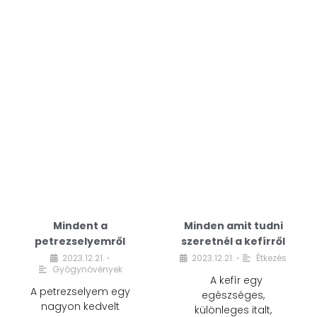
Mindent a
Minden amit tudni
petrezselyemről
szeretnél a kefírről
2023.12.21.
2023.12.21.
Étkezés
•
•
Gyógynövények
A kefír egy
A petrezselyem egy
egészséges,
nagyon kedvelt
különleges italt,