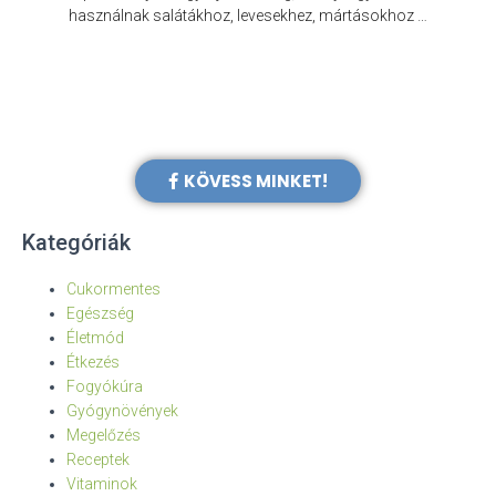
e
használnak salátákhoz, levesekhez, mártásokhoz …
KÖVESS MINKET!
Kategóriák
Cukormentes
Egészség
Életmód
Étkezés
Fogyókúra
Gyógynövények
Megelőzés
Receptek
Vitaminok