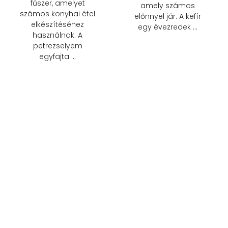
fűszer, amelyet
amely számos
számos konyhai étel
előnnyel jár. A kefír
elkészítéséhez
egy évezredek …
használnak. A
petrezselyem
egyfajta …