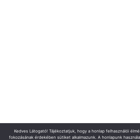
Kedves Látogató! Tájékoztatjuk, hogy a honlap felhasználói élm
fokozásának érdekében sütiket alkalmazunk. A honlapunk használa