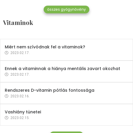
összes gyógynövény
Mindent a B-12 vitaminról
Vitaminok
2023.02.27.
Miért nem szívódnak fel a vitaminok?
2023.02.17.
Ennek a vitaminnak a hiánya mentális zavart okozhat
2023.02.17.
Rendszeres D-vitamin pótlás fontossága
2023.02.16.
Vashiány tünetei
2023.02.15.