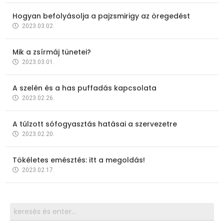
Hogyan befolyásolja a pajzsmirigy az öregedést
2023.03.02.
Mik a zsírmáj tünetei?
2023.03.01.
A szelén és a has puffadás kapcsolata
2023.02.26.
A túlzott sófogyasztás hatásai a szervezetre
2023.02.20.
Tökéletes emésztés: itt a megoldás!
2023.02.17.