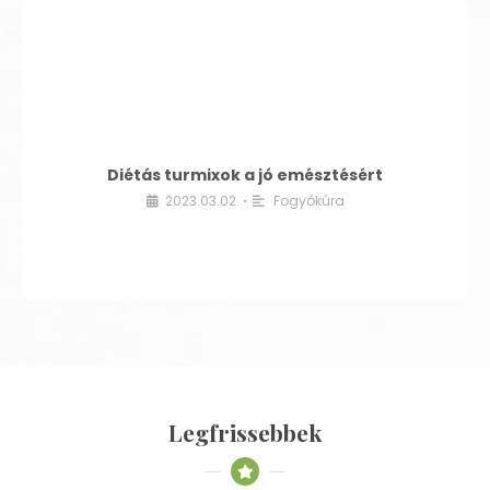
Diétás turmixok a jó emésztésért
2023.03.02.
Fogyókúra
•
Legfrissebbek