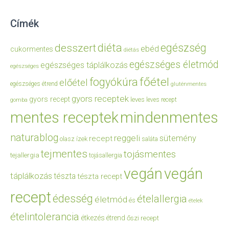
Címék
diéta
egészség
desszert
ebéd
cukormentes
diétás
egészséges életmód
egészséges táplálkozás
egészséges
főétel
fogyókúra
előétel
egészséges étrend
gluténmentes
gyors receptek
gyors recept
leves
leves recept
gomba
mentes receptek
mindenmentes
naturablog
reggeli
sütemény
recept
olasz ízek
saláta
tejmentes
tojásmentes
tejallergia
tojásallergia
vegán
vegán
táplálkozás
tészta
tészta recept
recept
édesség
ételallergia
életmód
és
ételek
ételintolerancia
étkezés
étrend
őszi recept