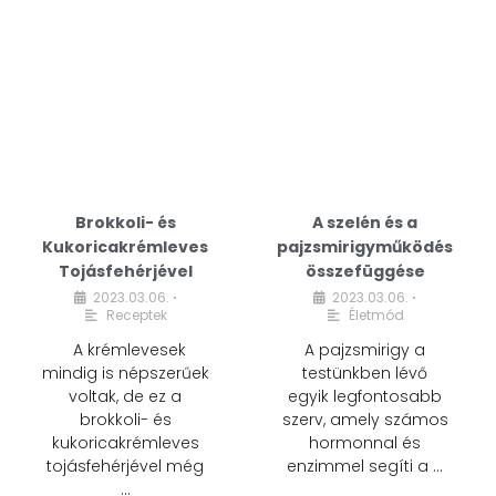
Brokkoli- és
A szelén és a
Kukoricakrémleves
pajzsmirigyműködés
Tojásfehérjével
összefüggése
2023.03.06.
2023.03.06.
•
•
Receptek
Életmód
A krémlevesek
A pajzsmirigy a
mindig is népszerűek
testünkben lévő
voltak, de ez a
egyik legfontosabb
brokkoli- és
szerv, amely számos
kukoricakrémleves
hormonnal és
tojásfehérjével még
enzimmel segíti a …
…