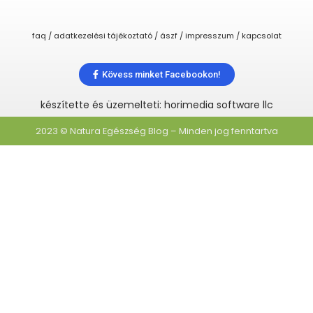
faq / adatkezelési tájékoztató / ászf / impresszum / kapcsolat
Kövess minket Facebookon!
készítette és üzemelteti: horimedia software llc
2023 © Natura Egészség Blog – Minden jog fenntartva