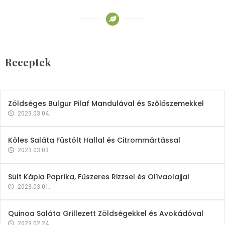
Receptek
Brokkoli- és Kukoricakrémleves
Tojásfehérjével
Receptek
2023.03.06.
Zöldséges Bulgur Pilaf Mandulával és Szőlőszemekkel
2023.03.04.
Köles Saláta Füstölt Hallal és Citrommártással
2023.03.03.
Sült Kápia Paprika, Fűszeres Rizzsel és Olívaolajjal
2023.03.01.
Quinoa Saláta Grillezett Zöldségekkel és Avokádóval
2023.02.24.