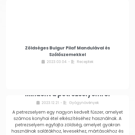
Zöldséges Bulgur Pilaf Mandulával és
Szőlőszemekkel
2023.03.04.
Receptek
•
Mindent a petrezselyemről
2023.12.21.
Gyógynövények
•
A petrezselyem egy nagyon kedvelt fűszer, amelyet
számos konyhai étel elkészítéséhez használnak. A
petrezselyem egyfajta zöldség, amelyet gyakran
használnak salátákhoz, levesekhez, mártásokhoz és