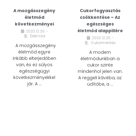
A mozgásszegény
Cukorfogyasztás
életmód
csökkentése – Az
következményei
egészséges
életmód alappillére
2023.12.20.
•
Életmód
2023.12.20.
•
Cukormentes
A mozgásszegény
életmód egyre
A modern
inkább elterjedőben
életmódunkban a
van, és ez súlyos
cukor szinte
egészségügyi
mindenhol jelen van.
következményekkel
A reggeli kávéba, az
jár. A …
üdítőbe, a …