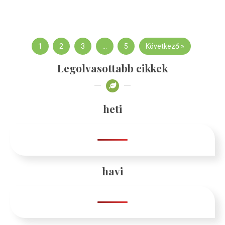
1
2
3
…
5
Következő »
Legolvasottabb cikkek
heti
havi