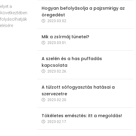
elyet a
Hogyan befolyásolja a pajzsmirigy az
 következtében
öregedést
folyásolhatják
2023.03.02.
elésére
Mik a zsírmáj tünetei?
2023.03.01.
A szelén és a has puffadás
kapcsolata
2023.02.26.
A túlzott sófogyasztás hatásai a
szervezetre
2023.02.20.
Tökéletes emésztés: itt a megoldás!
2023.02.17.