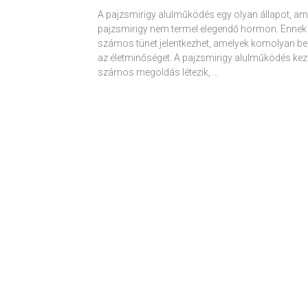
A pajzsmirigy alulműködés egy olyan állapot, am
pajzsmirigy nem termel elegendő hormon. Ennek
számos tünet jelentkezhet, amelyek komolyan be
az életminőséget. A pajzsmirigy alulműködés kez
számos megoldás létezik, …
Receptek