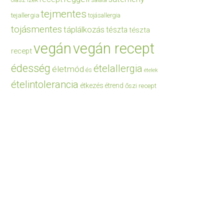
saláta
tejmentes
tejallergia
tojásallergia
tojásmentes
táplálkozás
tészta
tészta
vegán
vegán recept
recept
édesség
ételallergia
életmód
és
ételek
ételintolerancia
étkezés
étrend
őszi recept