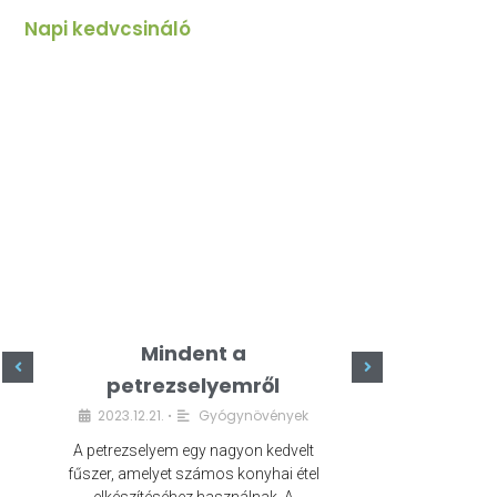
Napi kedvcsináló
Mindent a
Minde
petrezselyemről
szeret
2023.12.21.
Gyógynövények
2023.
•
A petrezselyem egy nagyon kedvelt
A kefír egy egé
fűszer, amelyet számos konyhai étel
amely számos e