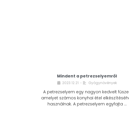
Mindent a petrezselyemről
2023.12.21.
Gyógynövények
•
A petrezselyem egy nagyon kedvelt fűszer
amelyet számos konyhai étel elkészítéséh
használnak. A petrezselyem egyfajta …