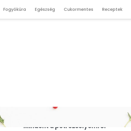
Fogyókúra
Egészség
Cukormentes
Receptek
Mindent a petrezselyemről