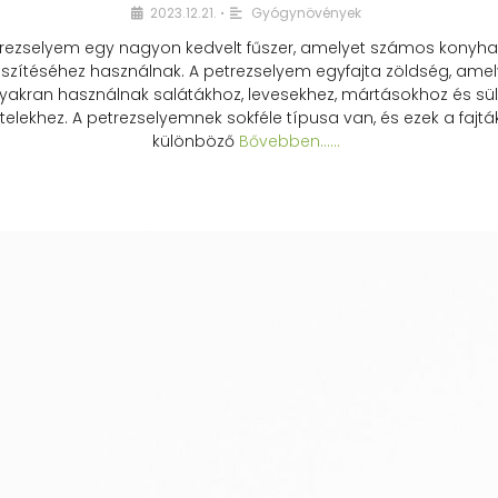
2023.12.21.
Gyógynövények
•
rezselyem egy nagyon kedvelt fűszer, amelyet számos konyhai
észítéséhez használnak. A petrezselyem egyfajta zöldség, amel
yakran használnak salátákhoz, levesekhez, mártásokhoz és sül
telekhez. A petrezselyemnek sokféle típusa van, és ezek a fajtá
különböző
Bővebben...…