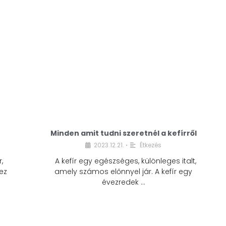
Minden amit tudni szeretnél a kefírről
2023.12.21.
Étkezés
•
,
A kefír egy egészséges, különleges italt,
ez
amely számos előnnyel jár. A kefír egy
évezredek …