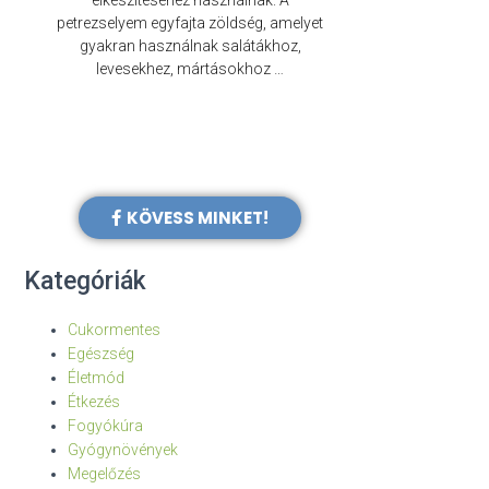
elkészítéséhez használnak. A
évezredek óta f
petrezselyem egyfajta zöldség, amelyet
legkülönb
gyakran használnak salátákhoz,
levesekhez, mártásokhoz …
KÖVESS MINKET!
Kategóriák
Cukormentes
Egészség
Életmód
Étkezés
Fogyókúra
Gyógynövények
Megelőzés