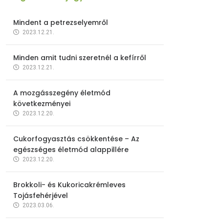
Mindent a petrezselyemről
2023.12.21.
Minden amit tudni szeretnél a kefírről
2023.12.21.
A mozgásszegény életmód
következményei
2023.12.20.
Cukorfogyasztás csökkentése – Az
egészséges életmód alappillére
2023.12.20.
Brokkoli- és Kukoricakrémleves
Tojásfehérjével
2023.03.06.