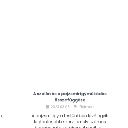
A modern életmódunkban a cukor szinte
mindenhol jelen van. A reggeli kávéba, az
üdítőbe, a desszertekbe és még sok más
élelmiszerbe is …
A szelén és a pajzsmirigyműködés
összefüggése
2023.03.06.
Életmód
•
k,
A pajzsmirigy a testünkben lévő egyik
legfontosabb szerv, amely számos
hormonnal és enzimmel segíti a …