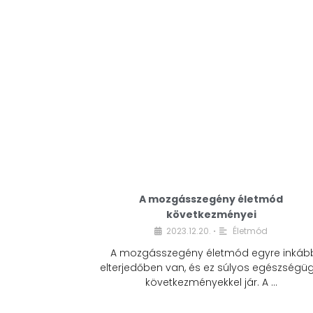
A mozgásszegény életmód
következményei
2023.12.20.
Életmód
•
A mozgásszegény életmód egyre inkáb
elterjedőben van, és ez súlyos egészségüg
következményekkel jár. A …