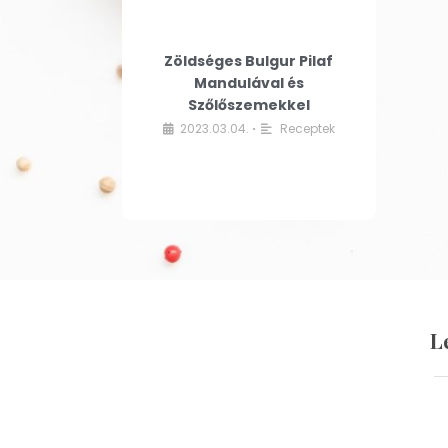
Zöldséges Bulgur Pilaf
Mandulával és
Szőlőszemekkel
2023.03.04.
Receptek
•
L