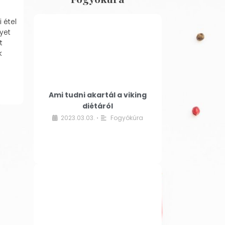
 étel
yet
t
k
Ami tudni akartál a viking
diétáról
2023.03.03.
Fogyókúra
•