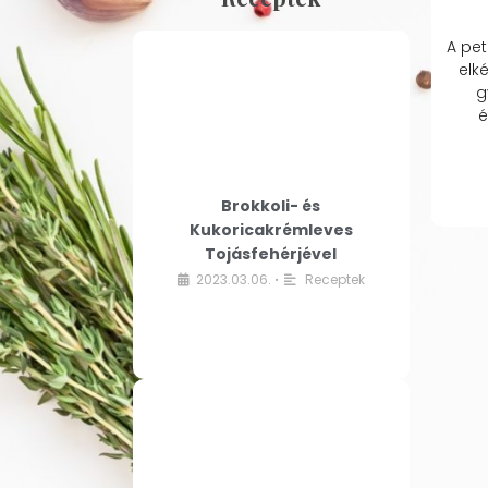
A pet
elk
g
é
Brokkoli- és
Kukoricakrémleves
Tojásfehérjével
2023.03.06.
Receptek
•