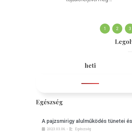
1
2
3
Legol
heti
Egészség
A pajzsmirigy alulműködés tünetei é
2023.03.06.
Egészség
•