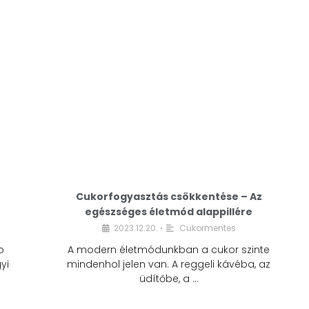
Cukorfogyasztás csökkentése – Az
egészséges életmód alappillére
Cukorfogyasztás
2023.12.20.
Cukormentes
•
csökkentése – Az
b
A modern életmódunkban a cukor szinte
egészséges életmód
yi
mindenhol jelen van. A reggeli kávéba, az
alappillére
üdítőbe, a …
2023.12.20.
Cukormentes
•