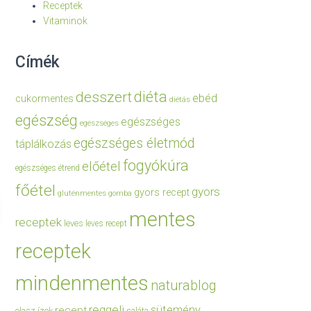
Receptek
Vitaminok
Címék
diéta
desszert
ebéd
cukormentes
diétás
egészség
egészséges
egészséges
egészséges életmód
táplálkozás
fogyókúra
előétel
egészséges étrend
főétel
gyors
gyors recept
gluténmentes
gomba
mentes
receptek
leves
leves recept
receptek
mindenmentes
naturablog
reggeli
sütemény
recept
olasz ízek