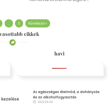
…
5
Következő »
vasottabb cikkek
havi
Az egészséges életmód, a dohányzás
és az alkoholfogyasztás
s kezelése
2023.03.04.