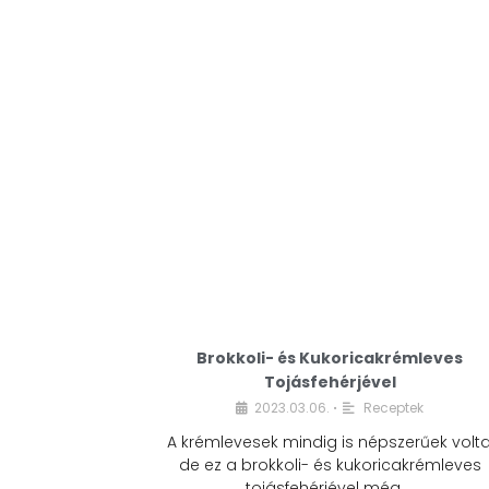
Brokkoli- és Kukoricakrémleves
Tojásfehérjével
2023.03.06.
Receptek
•
A krémlevesek mindig is népszerűek volta
de ez a brokkoli- és kukoricakrémleves
tojásfehérjével még …