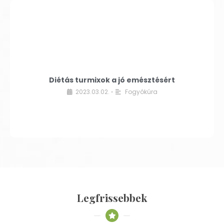
Diétás turmixok a jó emésztésért
2023.03.02.
Fogyókúra
•
Legfrissebbek