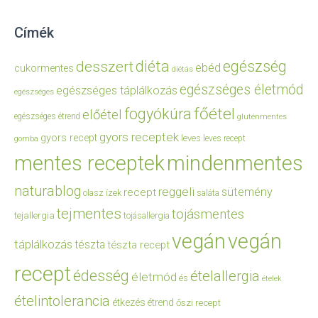
Címék
diéta
egészség
desszert
ebéd
cukormentes
diétás
egészséges életmód
egészséges táplálkozás
egészséges
főétel
fogyókúra
előétel
egészséges étrend
gluténmentes
gyors receptek
gyors recept
leves
leves recept
gomba
mentes receptek
mindenmentes
naturablog
reggeli
sütemény
recept
olasz ízek
saláta
tejmentes
tojásmentes
tejallergia
tojásallergia
vegán
vegán
táplálkozás
tészta
tészta recept
recept
édesség
ételallergia
életmód
és
ételek
ételintolerancia
étkezés
étrend
őszi recept