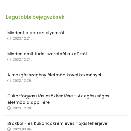
Legutóbbi bejegyzések
Mindent a petrezselyemről
2023.12.21.
Minden amit tudni szeretnél a kefírről
2023.12.21.
A mozgásszegény életmód következményei
2023.12.20.
Cukorfogyasztás csökkentése – Az egészséges
életmód alappillére
2023.12.20.
Brokkoli- és Kukoricakrémleves Tojásfehérjével
2023.03.06.