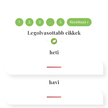
1
2
3
…
5
Következő »
Legolvasottabb cikkek
heti
havi