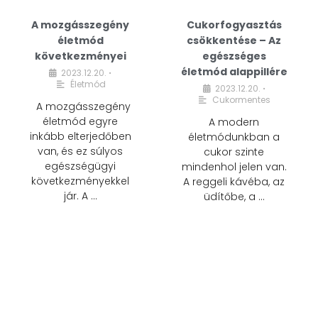
A mozgásszegény
Cukorfogyasztás
életmód
csökkentése – Az
következményei
egészséges
életmód alappillére
2023.12.20.
•
Életmód
2023.12.20.
•
Cukormentes
A mozgásszegény
életmód egyre
A modern
inkább elterjedőben
életmódunkban a
van, és ez súlyos
cukor szinte
egészségügyi
mindenhol jelen van.
következményekkel
A reggeli kávéba, az
jár. A …
üdítőbe, a …