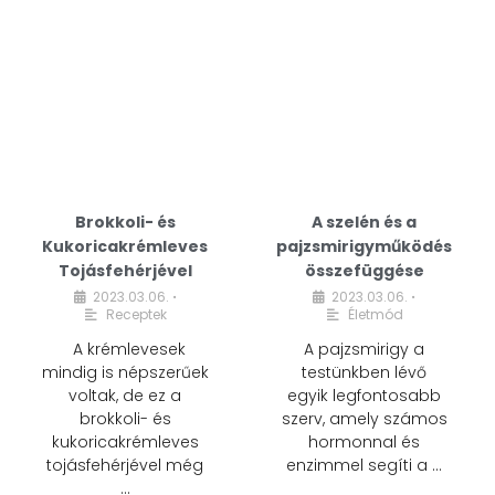
Brokkoli- és
A szelén és a
Kukoricakrémleves
pajzsmirigyműködés
Tojásfehérjével
összefüggése
2023.03.06.
2023.03.06.
•
•
Receptek
Életmód
A krémlevesek
A pajzsmirigy a
mindig is népszerűek
testünkben lévő
voltak, de ez a
egyik legfontosabb
brokkoli- és
szerv, amely számos
kukoricakrémleves
hormonnal és
tojásfehérjével még
enzimmel segíti a …
…