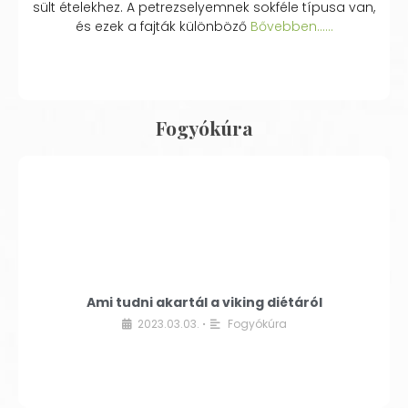
sült ételekhez. A petrezselyemnek sokféle típusa van,
és ezek a fajták különböző
Bővebben...…
Fogyókúra
Ami tudni akartál a viking diétáról
2023.03.03.
Fogyókúra
•