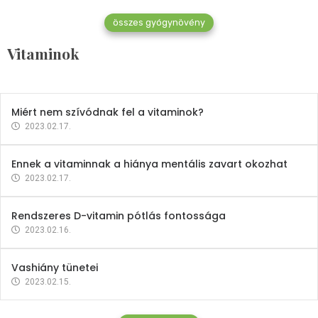
összes gyógynövény
Mindent a B-12 vitaminról
Vitaminok
2023.02.27.
Miért nem szívódnak fel a vitaminok?
2023.02.17.
Ennek a vitaminnak a hiánya mentális zavart okozhat
2023.02.17.
Rendszeres D-vitamin pótlás fontossága
2023.02.16.
Vashiány tünetei
2023.02.15.