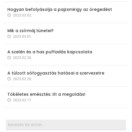
Hogyan befolyásolja a pajzsmirigy az öregedést
2023.03.02.
Mik a zsírmáj tünetei?
2023.03.01.
A szelén és a has puffadás kapcsolata
2023.02.26.
A túlzott sófogyasztás hatásai a szervezetre
2023.02.20.
Tökéletes emésztés: itt a megoldás!
2023.02.17.