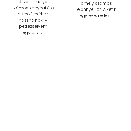
fűszer, amelyet
amely számos
számos konyhai étel
előnnyel jár. A kefír
elkészítéséhez
egy évezredek …
használnak. A
petrezselyem
egyfajta …