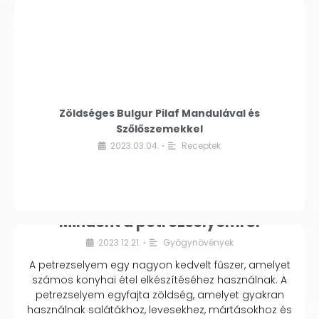
Zöldséges Bulgur Pilaf Mandulával és
Szőlőszemekkel
2023.03.04.
Receptek
•
Mindent a petrezselyemről
2023.12.21.
Gyógynövények
•
A petrezselyem egy nagyon kedvelt fűszer, amelyet
számos konyhai étel elkészítéséhez használnak. A
petrezselyem egyfajta zöldség, amelyet gyakran
használnak salátákhoz, levesekhez, mártásokhoz és