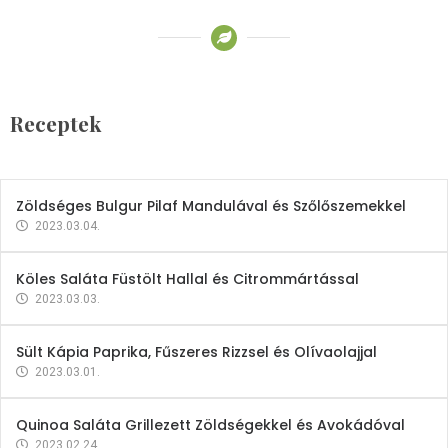
Receptek
Brokkoli- és Kukoricakrémleves
Tojásfehérjével
Receptek
2023.03.06.
Zöldséges Bulgur Pilaf Mandulával és Szőlőszemekkel
2023.03.04.
Köles Saláta Füstölt Hallal és Citrommártással
2023.03.03.
Sült Kápia Paprika, Fűszeres Rizzsel és Olívaolajjal
2023.03.01.
Quinoa Saláta Grillezett Zöldségekkel és Avokádóval
2023.02.24.