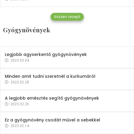
Gyógynövények
összes recept
Mindent a petrezselyemről
Gyógynövények
2023.12.21.
Legjobb agyserkentő gyógynövények
2023.03.04.
Minden amit tudni szeretnél a kurkumáról
2023.02.28.
A legjobb emésztés segítő gyógynövények
2023.02.26.
Ez a gyógynövény csodát művel a sebekkel
2023.02.14.
Vitaminok