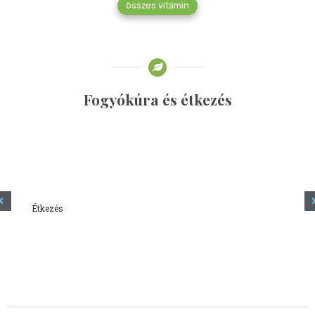
összes vitamin
Fogyókúra és étkezés
Étkezés
Minden amit tudni szeretnél a kefírről
2023.12.21.