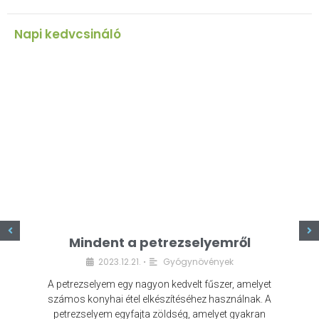
Napi kedvcsináló
z
Mindent a petrezselyemről
2023.12.21.
Gyógynövények
•
A petrezselyem egy nagyon kedvelt fűszer, amelyet
számos konyhai étel elkészítéséhez használnak. A
petrezselyem egyfajta zöldség, amelyet gyakran