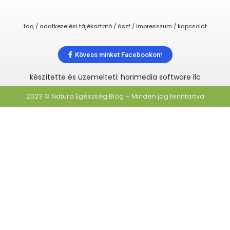
faq / adatkezelési tájékoztató / ászf / impresszum / kapcsolat
Kövess minket Facebookon!
készítette és üzemelteti: horimedia software llc
2023 © Natura Egészség Blog – Minden jog fenntartva