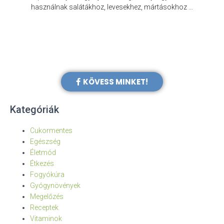
e
használnak salátákhoz, levesekhez, mártásokhoz …
KÖVESS MINKET!
Kategóriák
Cukormentes
Egészség
Életmód
Étkezés
Fogyókúra
Gyógynövények
Megelőzés
Receptek
Vitaminok