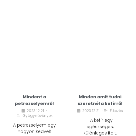
Mindent a
Minden amit tudni
petrezselyemről
szeretnél a kefírről
2023.12.21.
2023.12.21.
Étkezés
•
•
Gyógynövények
A kefír egy
A petrezselyem egy
egészséges,
nagyon kedvelt
különleges italt,