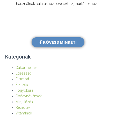
e
használnak salátákhoz, levesekhez, mártásokhoz …
KÖVESS MINKET!
Kategóriák
Cukormentes
Egészség
Életmód
Étkezés
Fogyókúra
Gyógynövények
Megelőzés
Receptek
Vitaminok