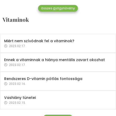
összes gyógynövény
Mindent a B-12 vitaminról
Vitaminok
2023.02.27.
Miért nem szívódnak fel a vitaminok?
2023.02.17.
Ennek a vitaminnak a hiánya mentális zavart okozhat
2023.02.17.
Rendszeres D-vitamin pótlás fontossága
2023.02.16.
Vashiány tünetei
2023.02.15.