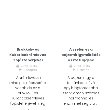
Brokkoli- és
A szelén és a
Kukoricakrémleves
pajzsmirigyműködés
Tojásfehérjével
összefüggése
2023.03.06.
2023.03.06.
•
•
Receptek
Életmód
A krémlevesek
A pajzsmirigy a
mindig is népszerűek
testünkben lévő
voltak, de ez a
egyik legfontosabb
brokkoli- és
szerv, amely számos
kukoricakrémleves
hormonnal és
tojásfehérjével még
enzimmel segíti a …
…