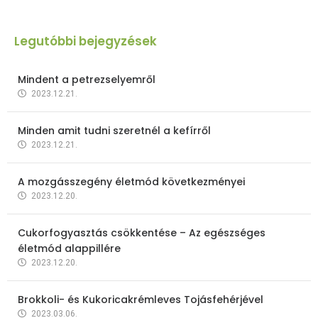
Legutóbbi bejegyzések
Mindent a petrezselyemről
2023.12.21.
Minden amit tudni szeretnél a kefírről
2023.12.21.
A mozgásszegény életmód következményei
2023.12.20.
Cukorfogyasztás csökkentése – Az egészséges
életmód alappillére
2023.12.20.
Brokkoli- és Kukoricakrémleves Tojásfehérjével
2023.03.06.