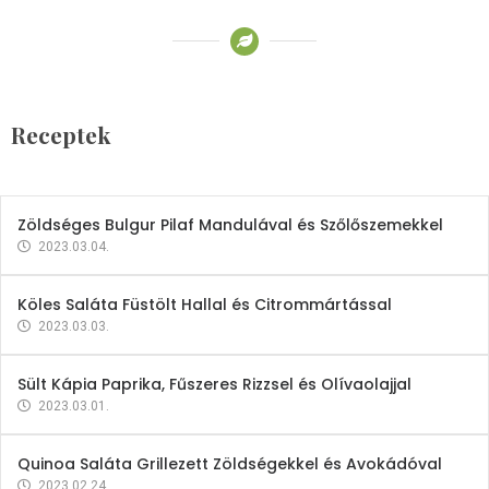
Receptek
Brokkoli- és Kukoricakrémleves
Tojásfehérjével
Receptek
2023.03.06.
Zöldséges Bulgur Pilaf Mandulával és Szőlőszemekkel
2023.03.04.
Köles Saláta Füstölt Hallal és Citrommártással
2023.03.03.
Sült Kápia Paprika, Fűszeres Rizzsel és Olívaolajjal
2023.03.01.
Quinoa Saláta Grillezett Zöldségekkel és Avokádóval
2023.02.24.