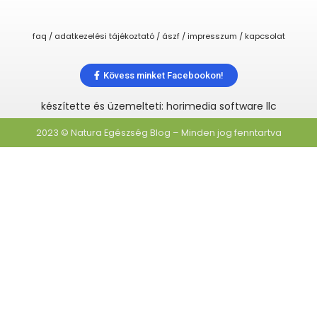
faq / adatkezelési tájékoztató / ászf / impresszum / kapcsolat
Kövess minket Facebookon!
készítette és üzemelteti: horimedia software llc
2023 © Natura Egészség Blog – Minden jog fenntartva