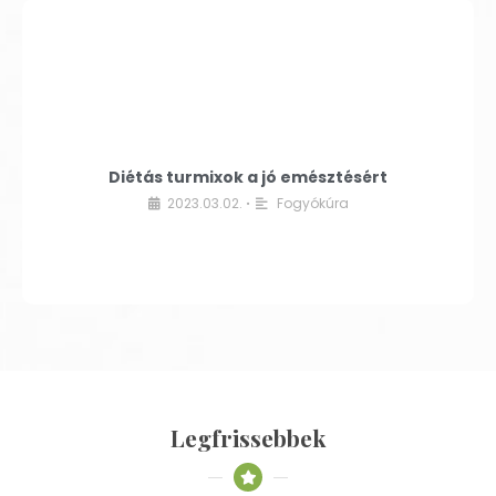
Diétás turmixok a jó emésztésért
2023.03.02.
Fogyókúra
•
Legfrissebbek