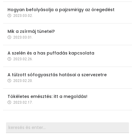
Hogyan befolyásolja a pajzsmirigy az öregedést
2023.03.02.
Mik a zsírmáj tünetei?
2023.03.01.
A szelén és a has puffadás kapcsolata
2023.02.26.
A túlzott sófogyasztás hatásai a szervezetre
2023.02.20.
Tökéletes emésztés: itt a megoldás!
2023.02.17.