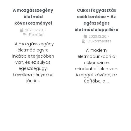
A mozgásszegény
Cukorfogyasztás
életmód
csökkentése – Az
következményei
egészséges
életmód alappillére
2023.12.20.
•
Életmód
2023.12.20.
•
Cukormentes
A mozgásszegény
életmód egyre
A modern
inkább elterjedőben
életmódunkban a
van, és ez súlyos
cukor szinte
egészségügyi
mindenhol jelen van.
következményekkel
A reggeli kávéba, az
jár. A …
üdítőbe, a …