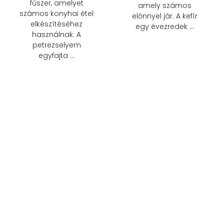
fűszer, amelyet
amely számos
számos konyhai étel
előnnyel jár. A kefír
elkészítéséhez
egy évezredek …
használnak. A
petrezselyem
egyfajta …