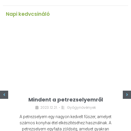
Napi kedvcsináló
z
Mindent a petrezselyemről
2023.12.21.
Gyógynövények
•
A petrezselyem egy nagyon kedvelt fűszer, amelyet
számos konyhai étel elkészítéséhez használnak. A
petrezselyem egyfajta zöldség, amelyet gyakran