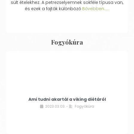
sült ételekhez. A petrezselyemnek sokféle típusa van,
és ezek a fajták különböző
Bővebben...…
Fogyókúra
Ami tudni akartál a viking diétáról
2023.03.03.
Fogyókúra
•