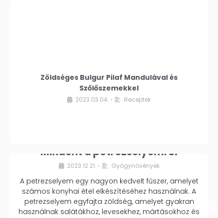
Zöldséges Bulgur Pilaf Mandulával és
Szőlőszemekkel
2023.03.04.
Receptek
•
Mindent a petrezselyemről
2023.12.21.
Gyógynövények
•
A petrezselyem egy nagyon kedvelt fűszer, amelyet
számos konyhai étel elkészítéséhez használnak. A
petrezselyem egyfajta zöldség, amelyet gyakran
használnak salátákhoz, levesekhez, mártásokhoz és