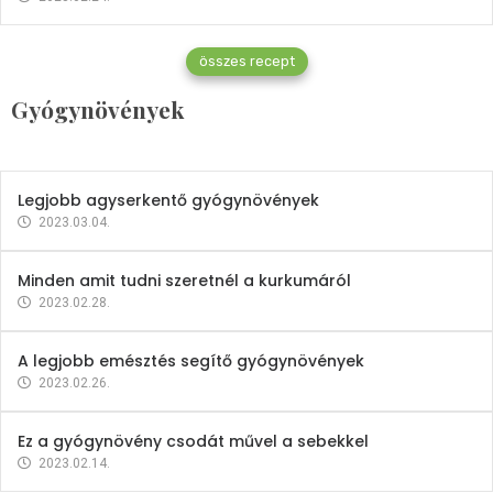
Gyógynövények
összes recept
Mindent a petrezselyemről
Gyógynövények
2023.12.21.
Legjobb agyserkentő gyógynövények
2023.03.04.
Minden amit tudni szeretnél a kurkumáról
2023.02.28.
A legjobb emésztés segítő gyógynövények
2023.02.26.
Ez a gyógynövény csodát művel a sebekkel
2023.02.14.
Vitaminok