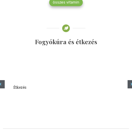
összes vitamin
Fogyókúra és étkezés
Étkezés
Minden amit tudni szeretnél a kefírről
2023.12.21.