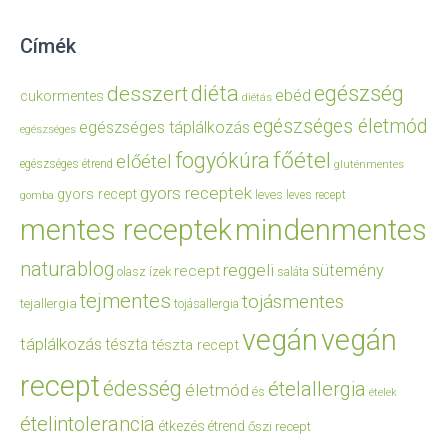
Címék
diéta
egészség
desszert
ebéd
cukormentes
diétás
egészséges életmód
egészséges táplálkozás
egészséges
főétel
fogyókúra
előétel
egészséges étrend
gluténmentes
gyors receptek
gyors recept
leves
leves recept
gomba
mentes receptek
mindenmentes
naturablog
reggeli
sütemény
recept
olasz ízek
saláta
tejmentes
tojásmentes
tejallergia
tojásallergia
vegán
vegán
táplálkozás
tészta
tészta recept
recept
édesség
ételallergia
életmód
és
ételek
ételintolerancia
étkezés
étrend
őszi recept