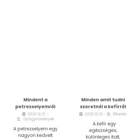
Mindent a
Minden amit tudni
petrezselyemről
szeretnél a kefírről
2023.12.21.
2023.12.21.
Étkezés
•
•
Gyógynövények
A kefír egy
A petrezselyem egy
egészséges,
nagyon kedvelt
különleges italt,