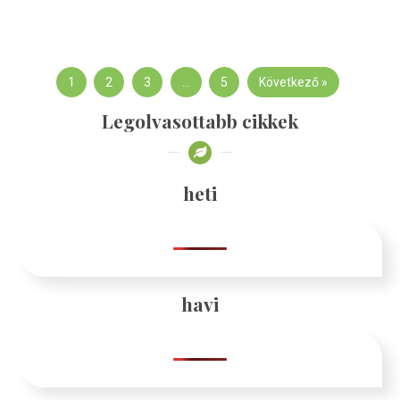
1
2
3
…
5
Következő »
Legolvasottabb cikkek
heti
havi