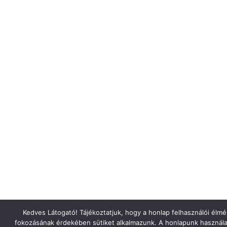
Kedves Látogató! Tájékoztatjuk, hogy a honlap felhasználói élm
fokozásának érdekében sütiket alkalmazunk. A honlapunk használa