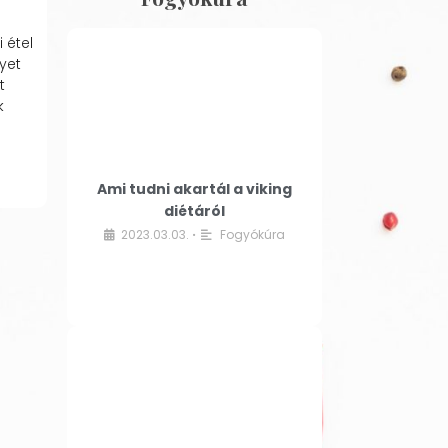
 étel
yet
t
k
Ami tudni akartál a viking
diétáról
2023.03.03.
Fogyókúra
•