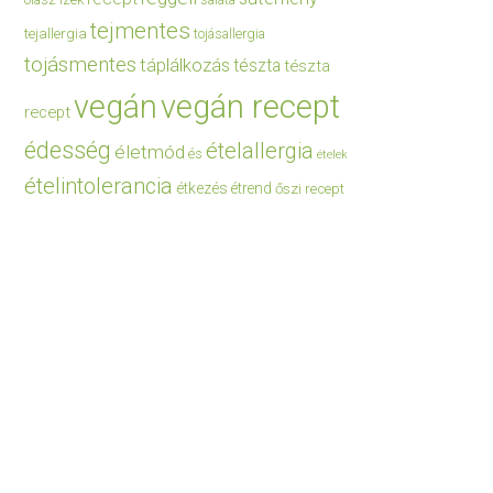
saláta
tejmentes
tejallergia
tojásallergia
tojásmentes
táplálkozás
tészta
tészta
vegán
vegán recept
recept
édesség
ételallergia
életmód
és
ételek
ételintolerancia
étkezés
étrend
őszi recept