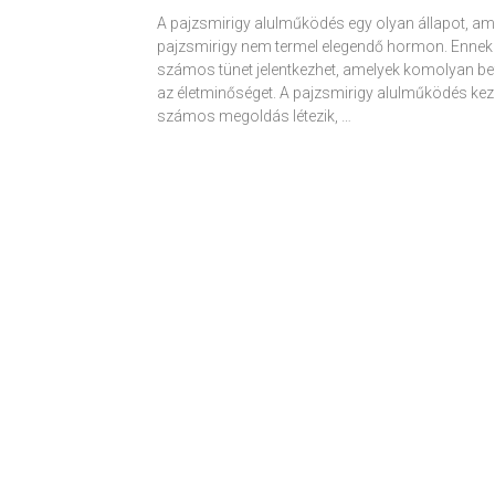
A pajzsmirigy alulműködés egy olyan állapot, am
pajzsmirigy nem termel elegendő hormon. Ennek
számos tünet jelentkezhet, amelyek komolyan be
az életminőséget. A pajzsmirigy alulműködés kez
számos megoldás létezik, …
Receptek