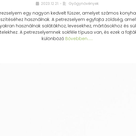
2023.12.21.
Gyógynövények
•
rezselyem egy nagyon kedvelt fűszer, amelyet számos konyhai
észítéséhez használnak. A petrezselyem egyfajta zöldség, amel
yakran használnak salátákhoz, levesekhez, mártásokhoz és sül
telekhez. A petrezselyemnek sokféle típusa van, és ezek a fajtá
különböző
Bővebben...…