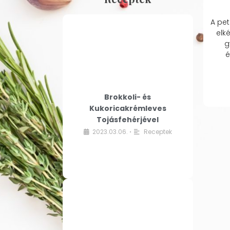
A pet
elk
g
é
Brokkoli- és
Kukoricakrémleves
Tojásfehérjével
2023.03.06.
Receptek
•