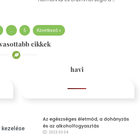
…
5
Következő »
vasottabb cikkek
havi
Az egészséges életmód, a dohányzás
és az alkoholfogyasztás
s kezelése
2023.03.04.