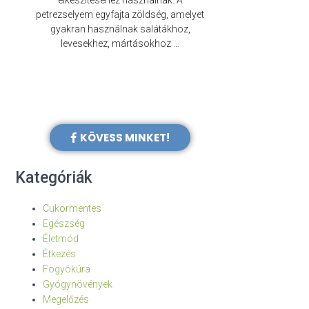
elkészítéséhez használnak. A
évezredek óta f
petrezselyem egyfajta zöldség, amelyet
legkülönb
gyakran használnak salátákhoz,
levesekhez, mártásokhoz …
KÖVESS MINKET!
Kategóriák
Cukormentes
Egészség
Életmód
Étkezés
Fogyókúra
Gyógynövények
Megelőzés