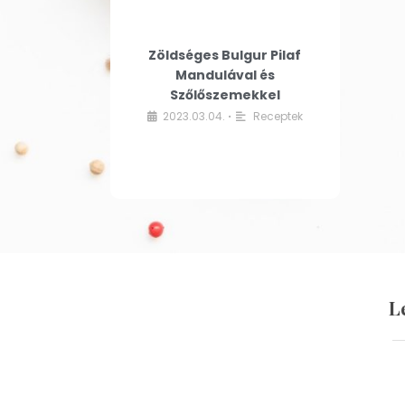
Zöldséges Bulgur Pilaf
Mandulával és
Szőlőszemekkel
2023.03.04.
Receptek
•
L