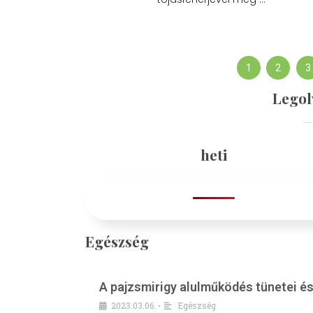
1
2
3
Legol
heti
Egészség
A pajzsmirigy alulműködés tünetei é
2023.03.06.
Egészség
•