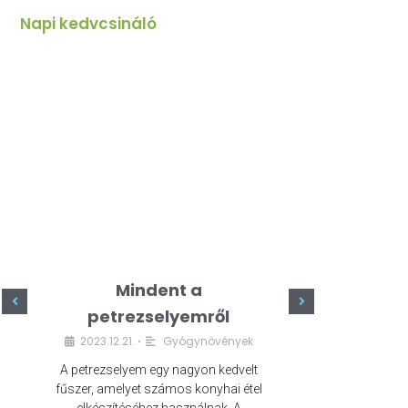
Napi kedvcsináló
Mindent a
Minde
petrezselyemről
szeret
2023.12.21.
Gyógynövények
2023.
•
A petrezselyem egy nagyon kedvelt
A kefír egy egé
fűszer, amelyet számos konyhai étel
amely számos e