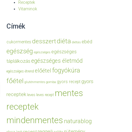
Receptek
Vitaminok
Címék
diéta
desszert
ebéd
cukormentes
diétás
egészség
egészséges
egészséges
egészséges életmód
táplálkozás
fogyókúra
előétel
egészséges étrend
főétel
gyors
gyors recept
gluténmentes
gomba
mentes
receptek
leves
leves recept
receptek
mindenmentes
naturablog
reggeli
sütemény
recept
olasz ízek