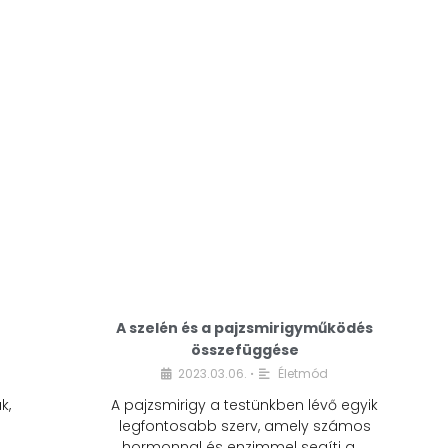
A modern életmódunkban a cukor szinte
mindenhol jelen van. A reggeli kávéba, az
üdítőbe, a desszertekbe és még sok más
élelmiszerbe is …
A szelén és a pajzsmirigyműködés
összefüggése
2023.03.06.
Életmód
•
k,
A pajzsmirigy a testünkben lévő egyik
legfontosabb szerv, amely számos
hormonnal és enzimmel segíti a …