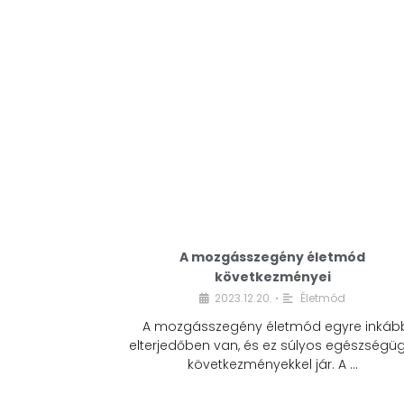
A mozgásszegény életmód
következményei
2023.12.20.
Életmód
•
A mozgásszegény életmód egyre inkáb
elterjedőben van, és ez súlyos egészségüg
következményekkel jár. A …