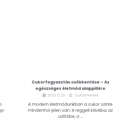
Cukorfogyasztás csökkentése – Az
egészséges életmód alappillére
Cukorfogyasztás
2023.12.20.
Cukormentes
•
csökkentése – Az
b
A modern életmódunkban a cukor szinte
egészséges életmód
yi
mindenhol jelen van. A reggeli kávéba, az
alappillére
üdítőbe, a …
2023.12.20.
Cukormentes
•