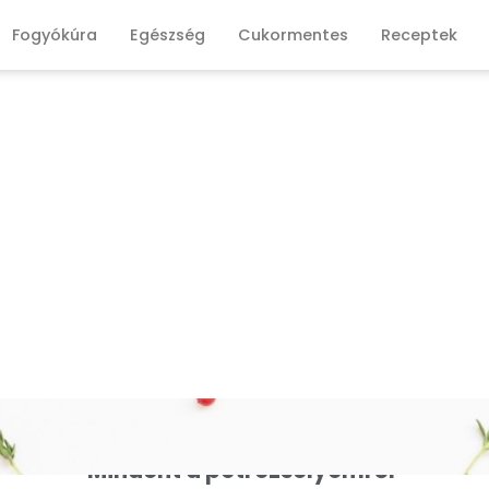
Fogyókúra
Egészség
Cukormentes
Receptek
Mindent a petrezselyemről