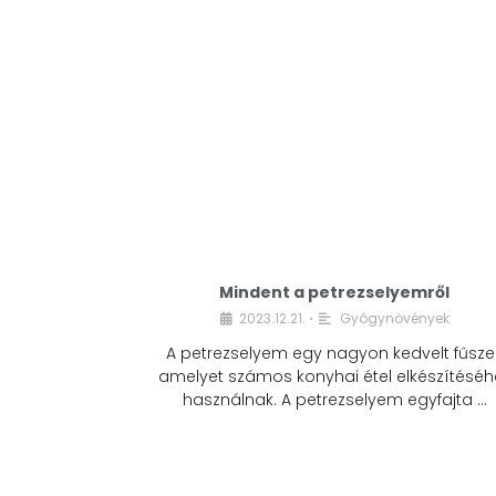
Mindent a petrezselyemről
2023.12.21.
Gyógynövények
•
A petrezselyem egy nagyon kedvelt fűszer
amelyet számos konyhai étel elkészítéséh
használnak. A petrezselyem egyfajta …