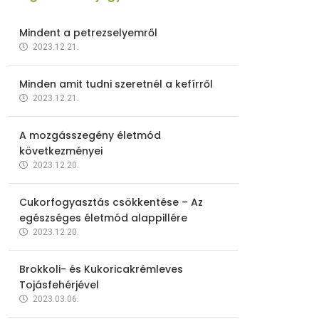
Mindent a petrezselyemről
2023.12.21.
Minden amit tudni szeretnél a kefírről
2023.12.21.
A mozgásszegény életmód
következményei
2023.12.20.
Cukorfogyasztás csökkentése – Az
egészséges életmód alappillére
2023.12.20.
Brokkoli- és Kukoricakrémleves
Tojásfehérjével
2023.03.06.