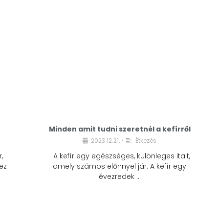
Minden amit tudni szeretnél a kefírről
2023.12.21.
Étkezés
•
,
A kefír egy egészséges, különleges italt,
ez
amely számos előnnyel jár. A kefír egy
évezredek …