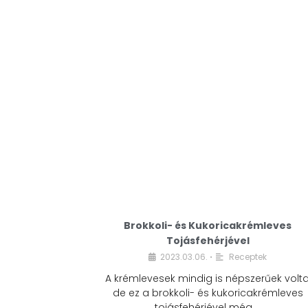
Brokkoli- és Kukoricakrémleves
Tojásfehérjével
2023.03.06.
Receptek
•
A krémlevesek mindig is népszerűek volta
de ez a brokkoli- és kukoricakrémleves
tojásfehérjével még …