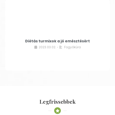
Diétás turmixok a jó emésztésért
2023.03.02.
Fogyókúra
•
Legfrissebbek