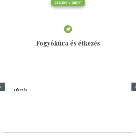
összes vitamin
Fogyókúra és étkezés
Étkezés
Minden amit tudni szeretnél a kefírről
2023.12.21.