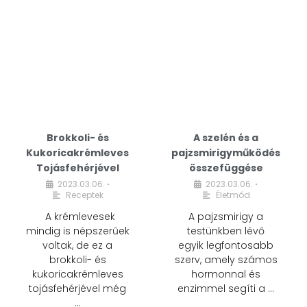
Brokkoli- és
A szelén és a
Kukoricakrémleves
pajzsmirigyműködés
Tojásfehérjével
összefüggése
2023.03.06.
2023.03.06.
•
•
Receptek
Életmód
A krémlevesek
A pajzsmirigy a
mindig is népszerűek
testünkben lévő
voltak, de ez a
egyik legfontosabb
brokkoli- és
szerv, amely számos
kukoricakrémleves
hormonnal és
tojásfehérjével még
enzimmel segíti a …
…