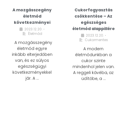
A mozgásszegény
Cukorfogyasztás
életmód
csökkentése – Az
következményei
egészséges
életmód alappillére
2023.12.20.
•
Életmód
2023.12.20.
•
Cukormentes
A mozgásszegény
életmód egyre
A modern
inkább elterjedőben
életmódunkban a
van, és ez súlyos
cukor szinte
egészségügyi
mindenhol jelen van.
következményekkel
A reggeli kávéba, az
jár. A …
üdítőbe, a …