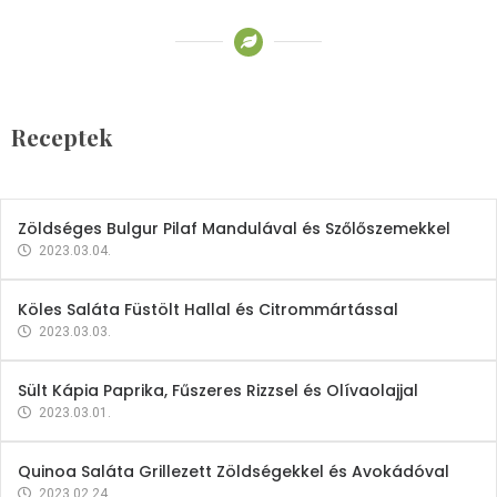
Receptek
Brokkoli- és Kukoricakrémleves
Tojásfehérjével
Receptek
2023.03.06.
Zöldséges Bulgur Pilaf Mandulával és Szőlőszemekkel
2023.03.04.
Köles Saláta Füstölt Hallal és Citrommártással
2023.03.03.
Sült Kápia Paprika, Fűszeres Rizzsel és Olívaolajjal
2023.03.01.
Quinoa Saláta Grillezett Zöldségekkel és Avokádóval
2023.02.24.