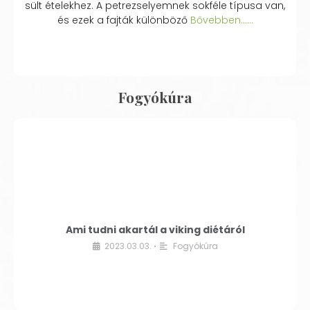
sült ételekhez. A petrezselyemnek sokféle típusa van,
és ezek a fajták különböző
Bővebben...…
Fogyókúra
Ami tudni akartál a viking diétáról
2023.03.03.
Fogyókúra
•