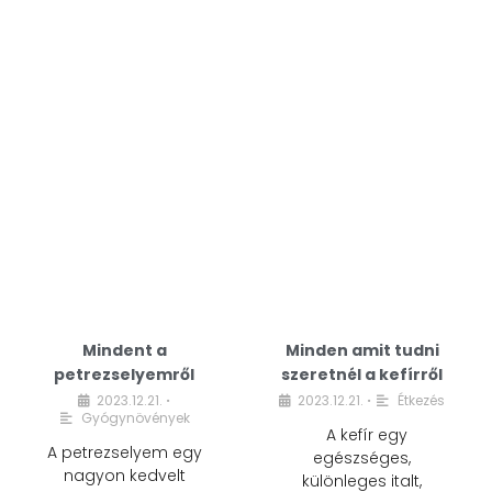
Mindent a
Minden amit tudni
petrezselyemről
szeretnél a kefírről
2023.12.21.
2023.12.21.
Étkezés
•
•
Gyógynövények
A kefír egy
A petrezselyem egy
egészséges,
nagyon kedvelt
különleges italt,