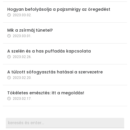
Hogyan befolyásolja a pajzsmirigy az öregedést
2023.03.02.
Mik a zsírmáj tünetei?
2023.03.01.
A szelén és a has puffadás kapcsolata
2023.02.26.
A túlzott sófogyasztás hatásai a szervezetre
2023.02.20.
Tökéletes emésztés: itt a megoldás!
2023.02.17.