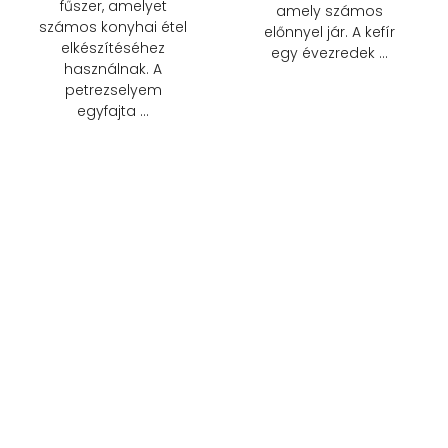
fűszer, amelyet
amely számos
számos konyhai étel
előnnyel jár. A kefír
elkészítéséhez
egy évezredek …
használnak. A
petrezselyem
egyfajta …