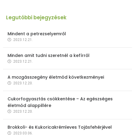
Legutóbbi bejegyzések
Mindent a petrezselyemről
2023.12.21.
Minden amit tudni szeretnél a kefírről
2023.12.21.
A mozgásszegény életmód következményei
2023.12.20.
Cukorfogyasztás csökkentése – Az egészséges
életmód alappillére
2023.12.20.
Brokkoli- és Kukoricakrémleves Tojásfehérjével
2023.03.06.