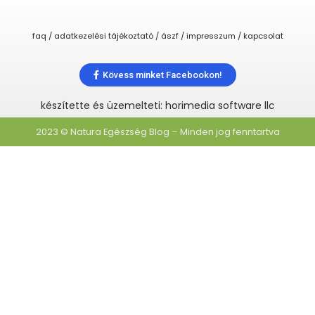
faq / adatkezelési tájékoztató / ászf / impresszum / kapcsolat
Kövess minket Facebookon!
készítette és üzemelteti: horimedia software llc
2023 © Natura Egészség Blog – Minden jog fenntartva