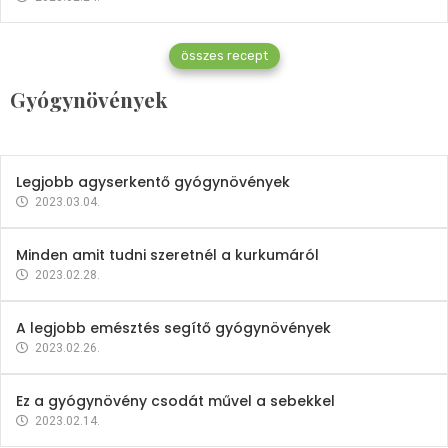
Gyógynövények
összes recept
Mindent a petrezselyemről
Gyógynövények
2023.12.21.
Legjobb agyserkentő gyógynövények
2023.03.04.
Minden amit tudni szeretnél a kurkumáról
2023.02.28.
A legjobb emésztés segítő gyógynövények
2023.02.26.
Ez a gyógynövény csodát művel a sebekkel
2023.02.14.
Vitaminok