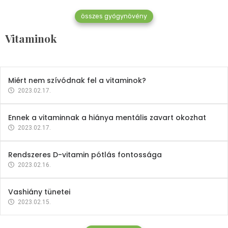
összes gyógynövény
Mindent a B-12 vitaminról
Vitaminok
2023.02.27.
Miért nem szívódnak fel a vitaminok?
2023.02.17.
Ennek a vitaminnak a hiánya mentális zavart okozhat
2023.02.17.
Rendszeres D-vitamin pótlás fontossága
2023.02.16.
Vashiány tünetei
2023.02.15.