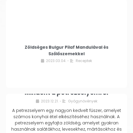
Zöldséges Bulgur Pilaf Mandulával és
Szőlőszemekkel
2023.03.04.
Receptek
•
Mindent a petrezselyemről
2023.12.21.
Gyógynövények
•
A petrezselyem egy nagyon kedvelt fűszer, amelyet
számos konyhai étel elkészítéséhez használnak. A
petrezselyem egyfajta zöldség, amelyet gyakran
használnak salátákhoz, levesekhez, mártásokhoz és