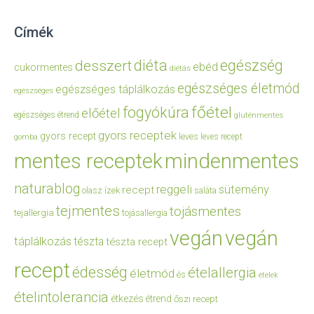
Címék
diéta
egészség
desszert
ebéd
cukormentes
diétás
egészséges életmód
egészséges táplálkozás
egészséges
főétel
fogyókúra
előétel
egészséges étrend
gluténmentes
gyors receptek
gyors recept
leves
leves recept
gomba
mentes receptek
mindenmentes
naturablog
reggeli
sütemény
recept
olasz ízek
saláta
tejmentes
tojásmentes
tejallergia
tojásallergia
vegán
vegán
táplálkozás
tészta
tészta recept
recept
édesség
ételallergia
életmód
és
ételek
ételintolerancia
étkezés
étrend
őszi recept