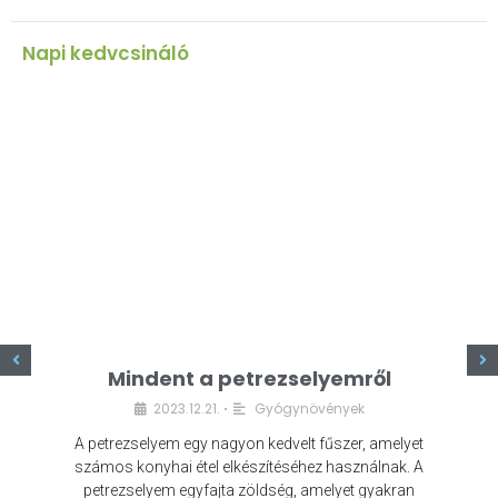
Napi kedvcsináló
z
Mindent a petrezselyemről
2023.12.21.
Gyógynövények
•
A petrezselyem egy nagyon kedvelt fűszer, amelyet
számos konyhai étel elkészítéséhez használnak. A
petrezselyem egyfajta zöldség, amelyet gyakran