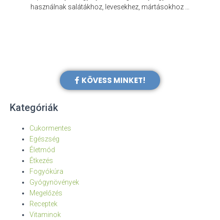
e
használnak salátákhoz, levesekhez, mártásokhoz …
KÖVESS MINKET!
Kategóriák
Cukormentes
Egészség
Életmód
Étkezés
Fogyókúra
Gyógynövények
Megelőzés
Receptek
Vitaminok