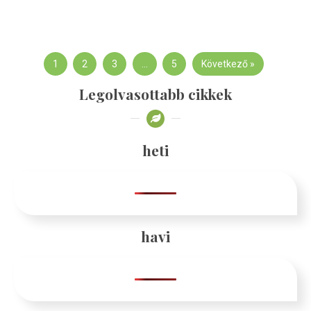
1
2
3
…
5
Következő »
Legolvasottabb cikkek
heti
havi