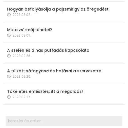
Hogyan befolyásolja a pajzsmirigy az öregedést
2023.03.02.
Mik a zsírmáj tünetei?
2023.03.01.
A szelén és a has puffadás kapcsolata
2023.02.26.
A túlzott sófogyasztás hatásai a szervezetre
2023.02.20.
Tökéletes emésztés: itt a megoldás!
2023.02.17.