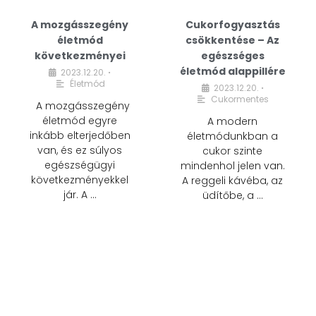
A mozgásszegény
Cukorfogyasztás
életmód
csökkentése – Az
következményei
egészséges
életmód alappillére
2023.12.20.
•
Életmód
2023.12.20.
•
Cukormentes
A mozgásszegény
életmód egyre
A modern
inkább elterjedőben
életmódunkban a
van, és ez súlyos
cukor szinte
egészségügyi
mindenhol jelen van.
következményekkel
A reggeli kávéba, az
jár. A …
üdítőbe, a …