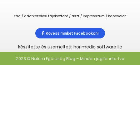
faq / adatkezelési tájékoztató / ászf / impresszum / kapcsolat
Kövess minket Facebookon!
készítette és üzemelteti: horimedia software llc
2023 © Natura Egészség Blog – Minden jog fenntartva