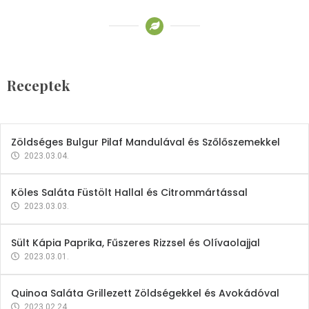
Receptek
Brokkoli- és Kukoricakrémleves
Tojásfehérjével
Receptek
2023.03.06.
Zöldséges Bulgur Pilaf Mandulával és Szőlőszemekkel
2023.03.04.
Köles Saláta Füstölt Hallal és Citrommártással
2023.03.03.
Sült Kápia Paprika, Fűszeres Rizzsel és Olívaolajjal
2023.03.01.
Quinoa Saláta Grillezett Zöldségekkel és Avokádóval
2023.02.24.