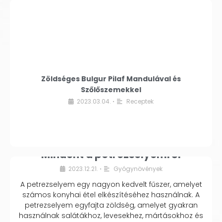
Zöldséges Bulgur Pilaf Mandulával és
Szőlőszemekkel
2023.03.04.
Receptek
•
Mindent a petrezselyemről
2023.12.21.
Gyógynövények
•
A petrezselyem egy nagyon kedvelt fűszer, amelyet
számos konyhai étel elkészítéséhez használnak. A
petrezselyem egyfajta zöldség, amelyet gyakran
használnak salátákhoz, levesekhez, mártásokhoz és