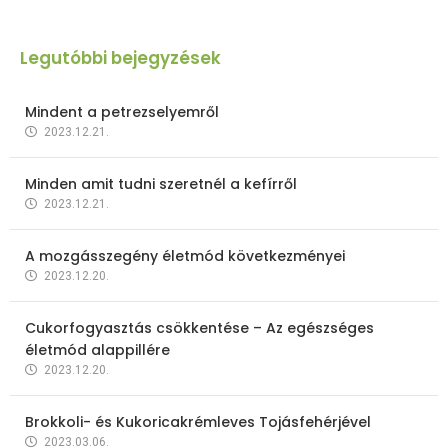
Legutóbbi bejegyzések
Mindent a petrezselyemről
2023.12.21.
Minden amit tudni szeretnél a kefírről
2023.12.21.
A mozgásszegény életmód következményei
2023.12.20.
Cukorfogyasztás csökkentése – Az egészséges
életmód alappillére
2023.12.20.
Brokkoli- és Kukoricakrémleves Tojásfehérjével
2023.03.06.