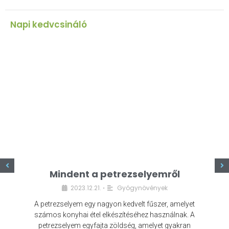
Napi kedvcsináló
z
Mindent a petrezselyemről
2023.12.21.
Gyógynövények
•
A petrezselyem egy nagyon kedvelt fűszer, amelyet
számos konyhai étel elkészítéséhez használnak. A
petrezselyem egyfajta zöldség, amelyet gyakran