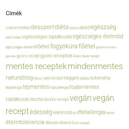
Címék
diéta
egészség
desszert
ebéd
cukormentes
diétás
egészséges életmód
egészséges táplálkozás
egészséges
főétel
fogyókúra
előétel
egészséges étrend
gluténmentes
gyors receptek
gyors recept
leves
leves recept
gomba
mentes receptek
mindenmentes
naturablog
reggeli
sütemény
recept
olasz ízek
saláta
tejmentes
tojásmentes
tejallergia
tojásallergia
vegán
vegán
táplálkozás
tészta
tészta recept
recept
édesség
ételallergia
életmód
és
ételek
ételintolerancia
étkezés
étrend
őszi recept