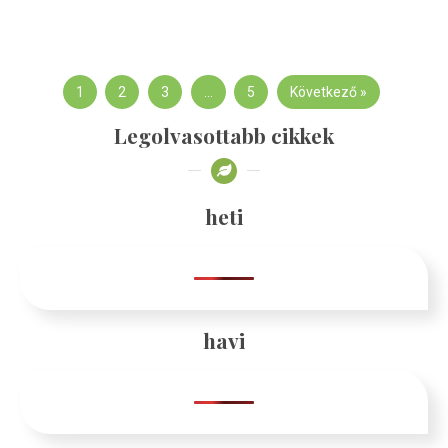
1
2
3
…
5
Következő »
Legolvasottabb cikkek
heti
havi