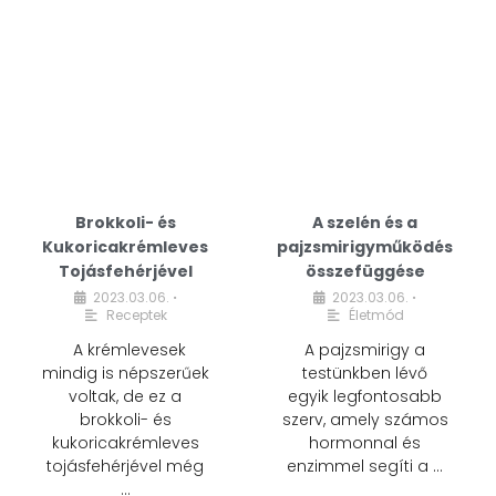
Brokkoli- és
A szelén és a
Kukoricakrémleves
pajzsmirigyműködés
Tojásfehérjével
összefüggése
2023.03.06.
2023.03.06.
•
•
Receptek
Életmód
A krémlevesek
A pajzsmirigy a
mindig is népszerűek
testünkben lévő
voltak, de ez a
egyik legfontosabb
brokkoli- és
szerv, amely számos
kukoricakrémleves
hormonnal és
tojásfehérjével még
enzimmel segíti a …
…