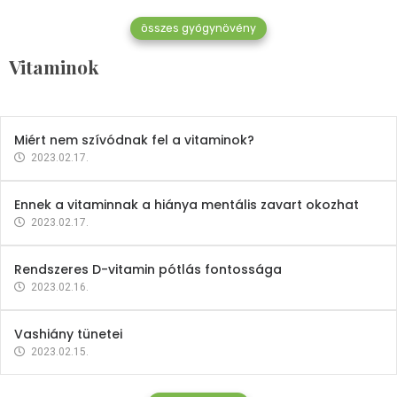
összes gyógynövény
Mindent a B-12 vitaminról
Vitaminok
2023.02.27.
Miért nem szívódnak fel a vitaminok?
2023.02.17.
Ennek a vitaminnak a hiánya mentális zavart okozhat
2023.02.17.
Rendszeres D-vitamin pótlás fontossága
2023.02.16.
Vashiány tünetei
2023.02.15.