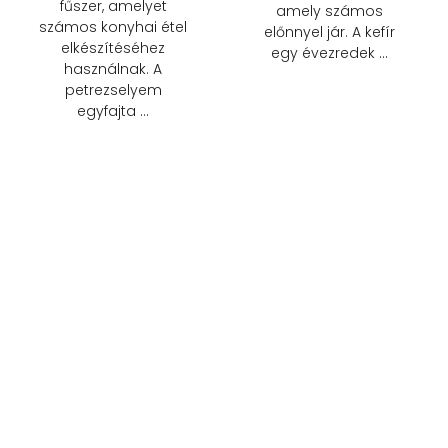
fűszer, amelyet
amely számos
számos konyhai étel
előnnyel jár. A kefír
elkészítéséhez
egy évezredek …
használnak. A
petrezselyem
egyfajta …