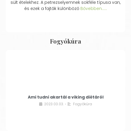
sült ételekhez. A petrezselyemnek sokféle típusa van,
és ezek a fajták különböző
Bővebben...…
Fogyókúra
Ami tudni akartál a viking diétáról
2023.03.03.
Fogyókúra
•