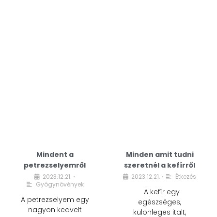
Mindent a
Minden amit tudni
petrezselyemről
szeretnél a kefírről
2023.12.21.
2023.12.21.
Étkezés
•
•
Gyógynövények
A kefír egy
A petrezselyem egy
egészséges,
nagyon kedvelt
különleges italt,