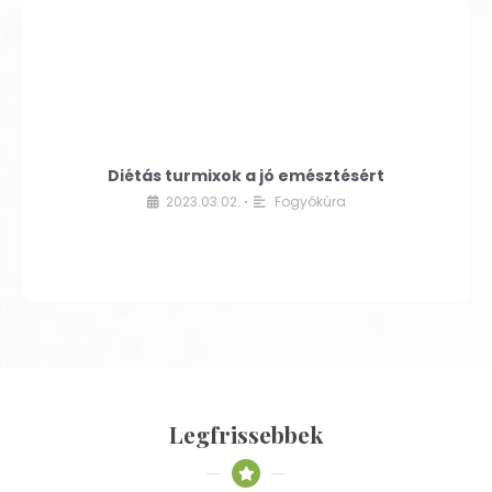
Diétás turmixok a jó emésztésért
2023.03.02.
Fogyókúra
•
Legfrissebbek