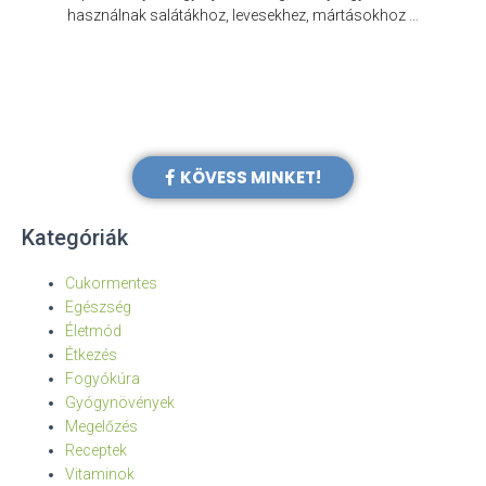
e
használnak salátákhoz, levesekhez, mártásokhoz …
KÖVESS MINKET!
Kategóriák
Cukormentes
Egészség
Életmód
Étkezés
Fogyókúra
Gyógynövények
Megelőzés
Receptek
Vitaminok