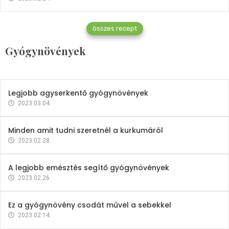
Gyógynövények
összes recept
Mindent a petrezselyemről
Gyógynövények
2023.12.21.
Legjobb agyserkentő gyógynövények
2023.03.04.
Minden amit tudni szeretnél a kurkumáról
2023.02.28.
A legjobb emésztés segítő gyógynövények
2023.02.26.
Ez a gyógynövény csodát művel a sebekkel
2023.02.14.
Vitaminok