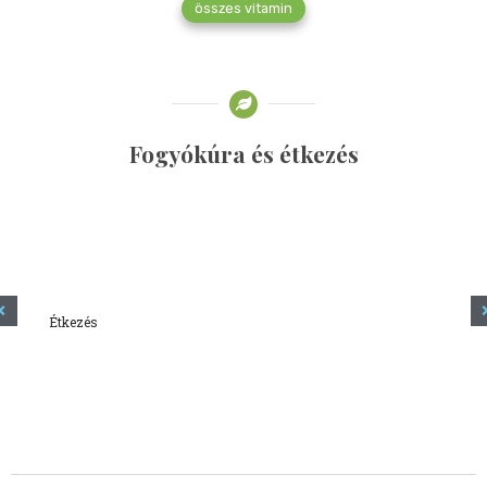
összes vitamin
Fogyókúra és étkezés
Étkezés
Minden amit tudni szeretnél a kefírről
2023.12.21.