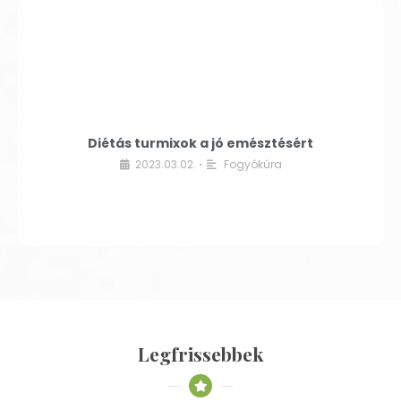
Diétás turmixok a jó emésztésért
2023.03.02.
Fogyókúra
•
Legfrissebbek