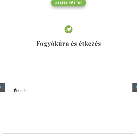
összes vitamin
Fogyókúra és étkezés
Étkezés
Minden amit tudni szeretnél a kefírről
2023.12.21.