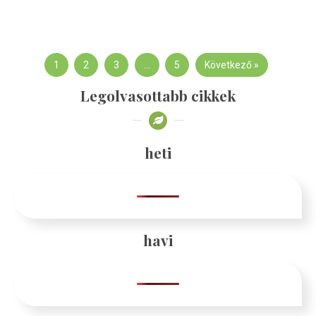
1
2
3
…
5
Következő »
Legolvasottabb cikkek
heti
havi