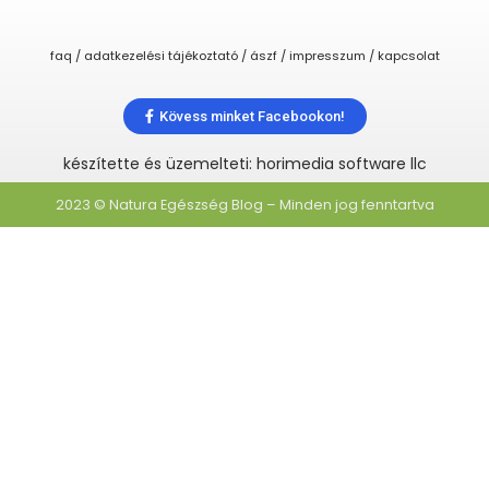
faq / adatkezelési tájékoztató / ászf / impresszum / kapcsolat
Kövess minket Facebookon!
készítette és üzemelteti: horimedia software llc
2023 © Natura Egészség Blog – Minden jog fenntartva