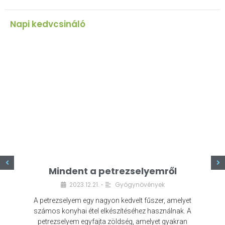
Napi kedvcsináló
z
Mindent a petrezselyemről
2023.12.21.
Gyógynövények
•
A petrezselyem egy nagyon kedvelt fűszer, amelyet
számos konyhai étel elkészítéséhez használnak. A
petrezselyem egyfajta zöldség, amelyet gyakran