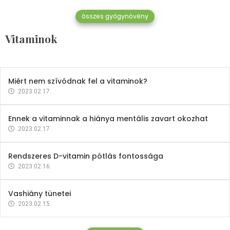
összes gyógynövény
Mindent a B-12 vitaminról
Vitaminok
2023.02.27.
Miért nem szívódnak fel a vitaminok?
2023.02.17.
Ennek a vitaminnak a hiánya mentális zavart okozhat
2023.02.17.
Rendszeres D-vitamin pótlás fontossága
2023.02.16.
Vashiány tünetei
2023.02.15.