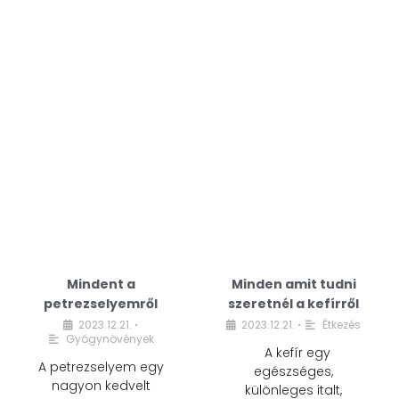
Mindent a
Minden amit tudni
petrezselyemről
szeretnél a kefírről
2023.12.21.
2023.12.21.
Étkezés
•
•
Gyógynövények
A kefír egy
A petrezselyem egy
egészséges,
nagyon kedvelt
különleges italt,