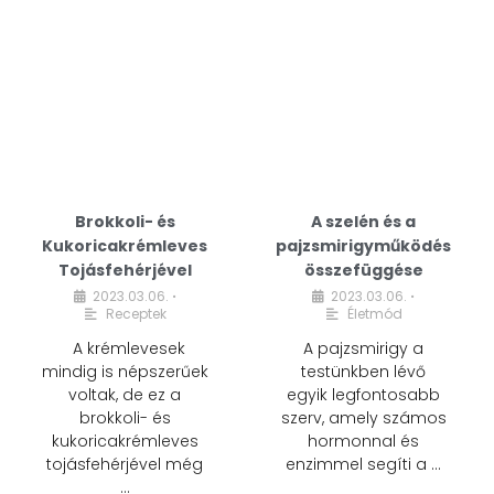
Brokkoli- és
A szelén és a
Kukoricakrémleves
pajzsmirigyműködés
Tojásfehérjével
összefüggése
2023.03.06.
2023.03.06.
•
•
Receptek
Életmód
A krémlevesek
A pajzsmirigy a
mindig is népszerűek
testünkben lévő
voltak, de ez a
egyik legfontosabb
brokkoli- és
szerv, amely számos
kukoricakrémleves
hormonnal és
tojásfehérjével még
enzimmel segíti a …
…