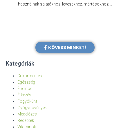
e
használnak salátákhoz, levesekhez, mártásokhoz …
KÖVESS MINKET!
Kategóriák
Cukormentes
Egészség
Életmód
Étkezés
Fogyókúra
Gyógynövények
Megelőzés
Receptek
Vitaminok