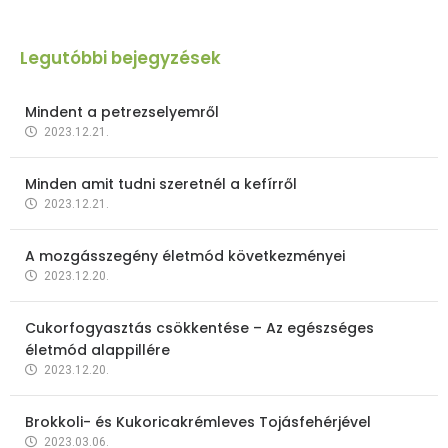
Legutóbbi bejegyzések
Mindent a petrezselyemről
2023.12.21.
Minden amit tudni szeretnél a kefírről
2023.12.21.
A mozgásszegény életmód következményei
2023.12.20.
Cukorfogyasztás csökkentése – Az egészséges
életmód alappillére
2023.12.20.
Brokkoli- és Kukoricakrémleves Tojásfehérjével
2023.03.06.