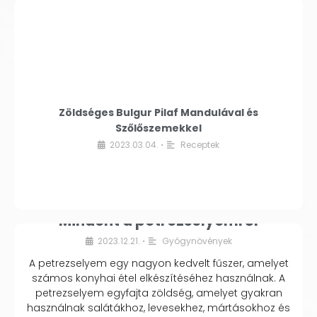
Zöldséges Bulgur Pilaf Mandulával és
Szőlőszemekkel
2023.03.04.
Receptek
•
Mindent a petrezselyemről
2023.12.21.
Gyógynövények
•
A petrezselyem egy nagyon kedvelt fűszer, amelyet
számos konyhai étel elkészítéséhez használnak. A
petrezselyem egyfajta zöldség, amelyet gyakran
használnak salátákhoz, levesekhez, mártásokhoz és