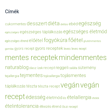
Címék
diéta
egészség
desszert
ebéd
cukormentes
diétás
egészséges életmód
egészséges táplálkozás
egészséges
főétel
fogyókúra
előétel
egészséges étrend
gluténmentes
gyors receptek
gyors recept
leves
leves recept
gomba
mentes receptek
mindenmentes
naturablog
reggeli
sütemény
recept
olasz ízek
saláta
tejmentes
tojásmentes
tejallergia
tojásallergia
vegán
vegán
táplálkozás
tészta
tészta recept
recept
édesség
ételallergia
életmód
és
ételek
ételintolerancia
étkezés
étrend
őszi recept