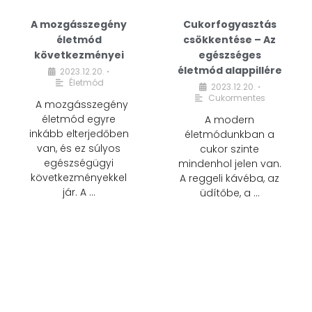
A mozgásszegény
Cukorfogyasztás
életmód
csökkentése – Az
következményei
egészséges
életmód alappillére
2023.12.20.
•
Életmód
2023.12.20.
•
Cukormentes
A mozgásszegény
életmód egyre
A modern
inkább elterjedőben
életmódunkban a
van, és ez súlyos
cukor szinte
egészségügyi
mindenhol jelen van.
következményekkel
A reggeli kávéba, az
jár. A …
üdítőbe, a …