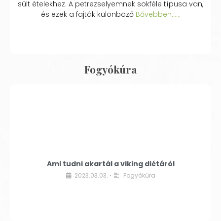
sült ételekhez. A petrezselyemnek sokféle típusa van,
és ezek a fajták különböző
Bővebben...…
Fogyókúra
Ami tudni akartál a viking diétáról
2023.03.03.
Fogyókúra
•