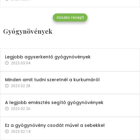
Gyógynövények
összes recept
Mindent a petrezselyemről
Gyógynövények
2023.12.21.
Legjobb agyserkentő gyógynövények
2023.03.04.
Minden amit tudni szeretnél a kurkumáról
2023.02.28.
A legjobb emésztés segítő gyógynövények
2023.02.26.
Ez a gyógynövény csodát művel a sebekkel
2023.02.14.
Vitaminok