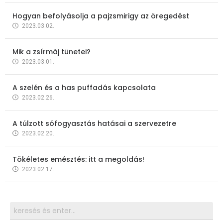
Hogyan befolyásolja a pajzsmirigy az öregedést
2023.03.02.
Mik a zsírmáj tünetei?
2023.03.01.
A szelén és a has puffadás kapcsolata
2023.02.26.
A túlzott sófogyasztás hatásai a szervezetre
2023.02.20.
Tökéletes emésztés: itt a megoldás!
2023.02.17.