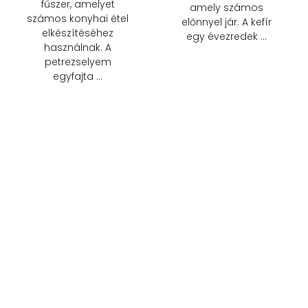
fűszer, amelyet
amely számos
számos konyhai étel
előnnyel jár. A kefír
elkészítéséhez
egy évezredek …
használnak. A
petrezselyem
egyfajta …