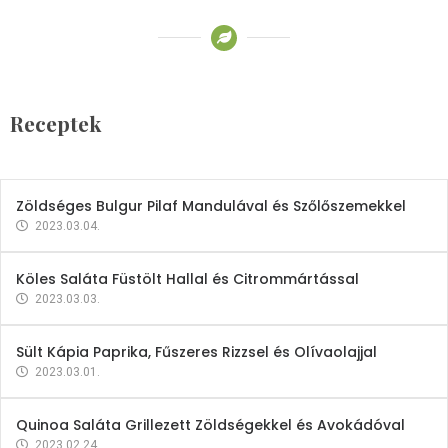
Receptek
Brokkoli- és Kukoricakrémleves
Tojásfehérjével
Receptek
2023.03.06.
Zöldséges Bulgur Pilaf Mandulával és Szőlőszemekkel
2023.03.04.
Köles Saláta Füstölt Hallal és Citrommártással
2023.03.03.
Sült Kápia Paprika, Fűszeres Rizzsel és Olívaolajjal
2023.03.01.
Quinoa Saláta Grillezett Zöldségekkel és Avokádóval
2023.02.24.