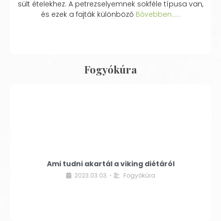
sült ételekhez. A petrezselyemnek sokféle típusa van,
és ezek a fajták különböző
Bővebben...…
Fogyókúra
Ami tudni akartál a viking diétáról
2023.03.03.
Fogyókúra
•