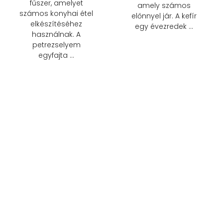
fűszer, amelyet
amely számos
számos konyhai étel
előnnyel jár. A kefír
elkészítéséhez
egy évezredek …
használnak. A
petrezselyem
egyfajta …