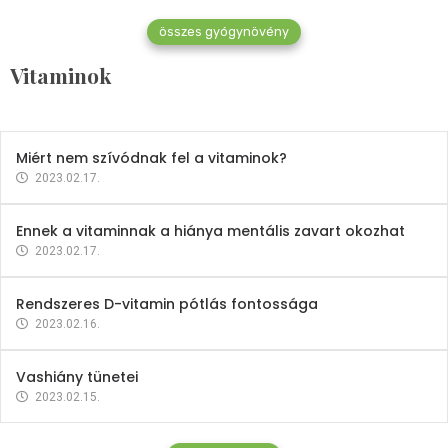
összes gyógynövény
Mindent a B-12 vitaminról
Vitaminok
2023.02.27.
Miért nem szívódnak fel a vitaminok?
2023.02.17.
Ennek a vitaminnak a hiánya mentális zavart okozhat
2023.02.17.
Rendszeres D-vitamin pótlás fontossága
2023.02.16.
Vashiány tünetei
2023.02.15.