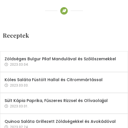
Receptek
Brokkoli- és Kukoricakrémleves
Tojásfehérjével
Receptek
2023.03.06.
Zöldséges Bulgur Pilaf Mandulával és Szőlőszemekkel
2023.03.04.
Köles Saláta Füstölt Hallal és Citrommártással
2023.03.03.
Sült Kápia Paprika, Fűszeres Rizzsel és Olívaolajjal
2023.03.01.
Quinoa Saláta Grillezett Zöldségekkel és Avokádóval
2023.02.24.