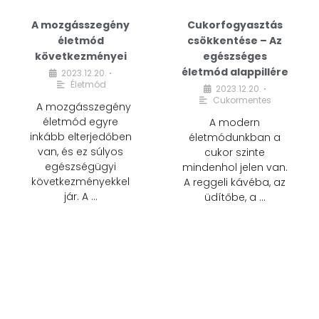
A mozgásszegény
Cukorfogyasztás
életmód
csökkentése – Az
következményei
egészséges
életmód alappillére
2023.12.20.
•
Életmód
2023.12.20.
•
Cukormentes
A mozgásszegény
életmód egyre
A modern
inkább elterjedőben
életmódunkban a
van, és ez súlyos
cukor szinte
egészségügyi
mindenhol jelen van.
következményekkel
A reggeli kávéba, az
jár. A …
üdítőbe, a …