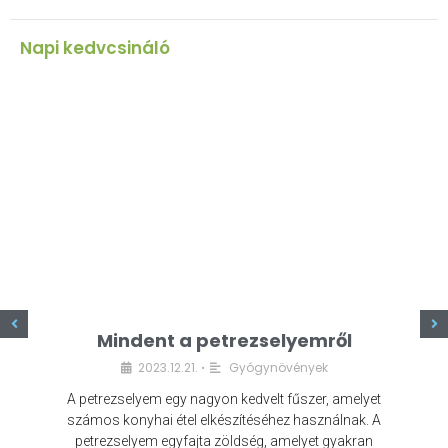
Napi kedvcsináló
z
Mindent a petrezselyemről
2023.12.21.
Gyógynövények
•
A petrezselyem egy nagyon kedvelt fűszer, amelyet
számos konyhai étel elkészítéséhez használnak. A
petrezselyem egyfajta zöldség, amelyet gyakran