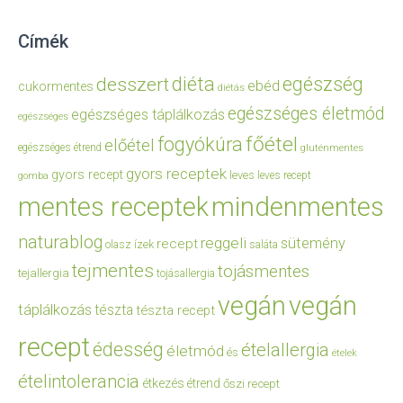
Címék
diéta
egészség
desszert
ebéd
cukormentes
diétás
egészséges életmód
egészséges táplálkozás
egészséges
főétel
fogyókúra
előétel
egészséges étrend
gluténmentes
gyors receptek
gyors recept
leves
leves recept
gomba
mentes receptek
mindenmentes
naturablog
reggeli
sütemény
recept
olasz ízek
saláta
tejmentes
tojásmentes
tejallergia
tojásallergia
vegán
vegán
táplálkozás
tészta
tészta recept
recept
édesség
ételallergia
életmód
és
ételek
ételintolerancia
étkezés
étrend
őszi recept