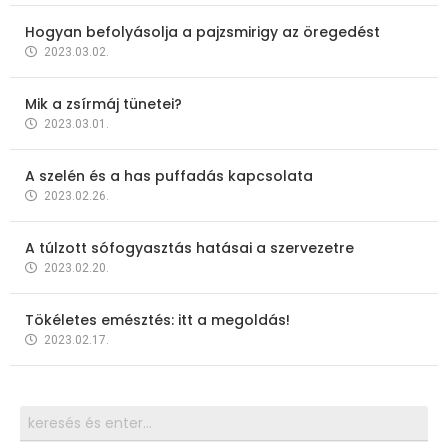
Hogyan befolyásolja a pajzsmirigy az öregedést
2023.03.02.
Mik a zsírmáj tünetei?
2023.03.01.
A szelén és a has puffadás kapcsolata
2023.02.26.
A túlzott sófogyasztás hatásai a szervezetre
2023.02.20.
Tökéletes emésztés: itt a megoldás!
2023.02.17.