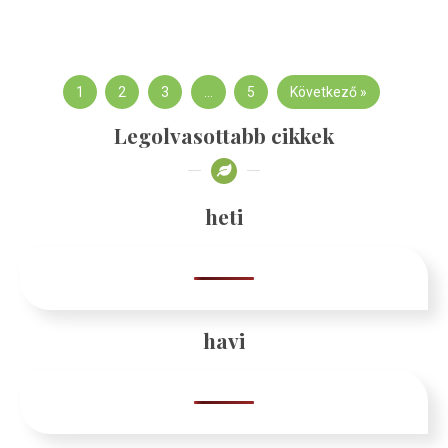
1
2
3
…
5
Következő »
Legolvasottabb cikkek
heti
havi