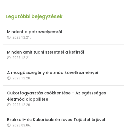
Legutóbbi bejegyzések
Mindent a petrezselyemről
2023.12.21.
Minden amit tudni szeretnél a kefírről
2023.12.21.
A mozgásszegény életmód következményei
2023.12.20.
Cukorfogyasztás csökkentése – Az egészséges
életmód alappillére
2023.12.20.
Brokkoli- és Kukoricakrémleves Tojásfehérjével
2023.03.06.