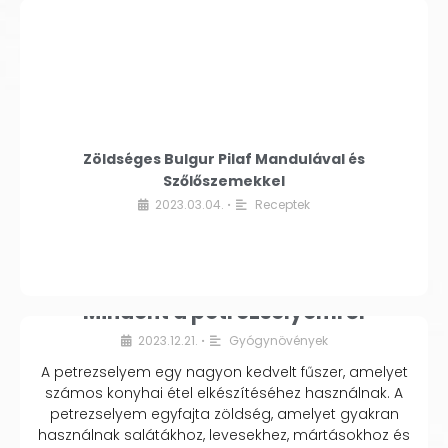
Zöldséges Bulgur Pilaf Mandulával és
Szőlőszemekkel
2023.03.04.
Receptek
•
Mindent a petrezselyemről
2023.12.21.
Gyógynövények
•
A petrezselyem egy nagyon kedvelt fűszer, amelyet
számos konyhai étel elkészítéséhez használnak. A
petrezselyem egyfajta zöldség, amelyet gyakran
használnak salátákhoz, levesekhez, mártásokhoz és