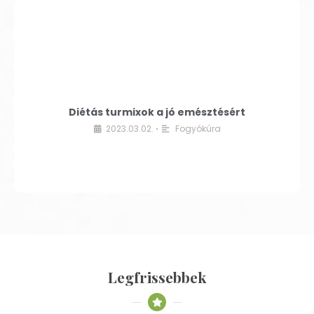
Diétás turmixok a jó emésztésért
2023.03.02.
Fogyókúra
•
Legfrissebbek