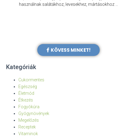
e
használnak salátákhoz, levesekhez, mártásokhoz …
KÖVESS MINKET!
Kategóriák
Cukormentes
Egészség
Életmód
Étkezés
Fogyókúra
Gyógynövények
Megelőzés
Receptek
Vitaminok