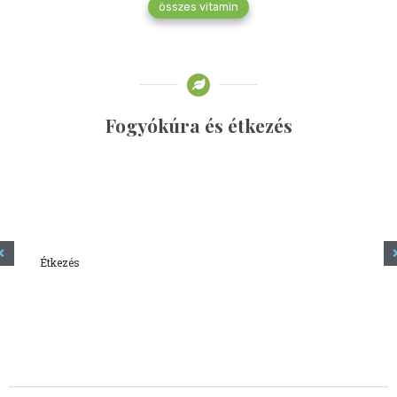
összes vitamin
Fogyókúra és étkezés
Étkezés
Minden amit tudni szeretnél a kefírről
2023.12.21.