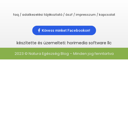
faq / adatkezelési tájékoztató / ászf / impresszum / kapcsolat
Kövess minket Facebookon!
készítette és üzemelteti: horimedia software llc
2023 © Natura Egészség Blog – Minden jog fenntartva