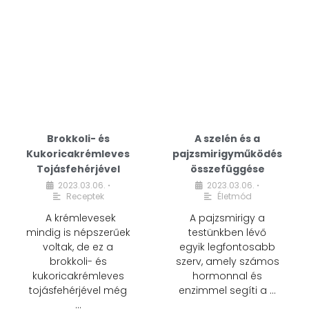
Brokkoli- és
A szelén és a
Kukoricakrémleves
pajzsmirigyműködés
Tojásfehérjével
összefüggése
2023.03.06.
2023.03.06.
•
•
Receptek
Életmód
A krémlevesek
A pajzsmirigy a
mindig is népszerűek
testünkben lévő
voltak, de ez a
egyik legfontosabb
brokkoli- és
szerv, amely számos
kukoricakrémleves
hormonnal és
tojásfehérjével még
enzimmel segíti a …
…