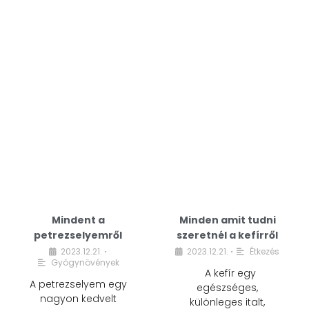
Mindent a
Minden amit tudni
petrezselyemről
szeretnél a kefírről
2023.12.21.
2023.12.21.
Étkezés
•
•
Gyógynövények
A kefír egy
A petrezselyem egy
egészséges,
nagyon kedvelt
különleges italt,