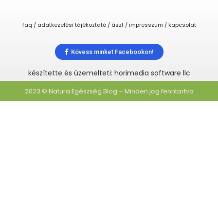
faq / adatkezelési tájékoztató / ászf / impresszum / kapcsolat
Kövess minket Facebookon!
készítette és üzemelteti: horimedia software llc
2023 © Natura Egészség Blog – Minden jog fenntartva