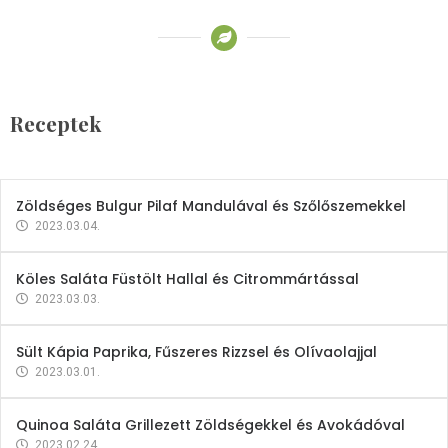
Receptek
Brokkoli- és Kukoricakrémleves
Tojásfehérjével
Receptek
2023.03.06.
Zöldséges Bulgur Pilaf Mandulával és Szőlőszemekkel
2023.03.04.
Köles Saláta Füstölt Hallal és Citrommártással
2023.03.03.
Sült Kápia Paprika, Fűszeres Rizzsel és Olívaolajjal
2023.03.01.
Quinoa Saláta Grillezett Zöldségekkel és Avokádóval
2023.02.24.