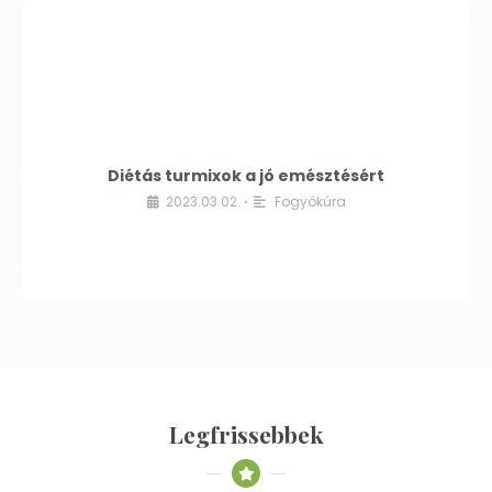
Diétás turmixok a jó emésztésért
2023.03.02.
Fogyókúra
•
Legfrissebbek