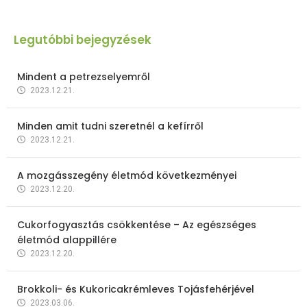
Legutóbbi bejegyzések
Mindent a petrezselyemről
2023.12.21.
Minden amit tudni szeretnél a kefírről
2023.12.21.
A mozgásszegény életmód következményei
2023.12.20.
Cukorfogyasztás csökkentése – Az egészséges
életmód alappillére
2023.12.20.
Brokkoli- és Kukoricakrémleves Tojásfehérjével
2023.03.06.