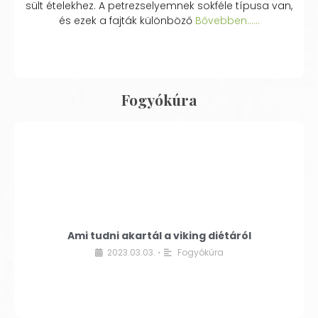
sült ételekhez. A petrezselyemnek sokféle típusa van,
és ezek a fajták különböző
Bővebben...…
Fogyókúra
Ami tudni akartál a viking diétáról
2023.03.03.
Fogyókúra
•