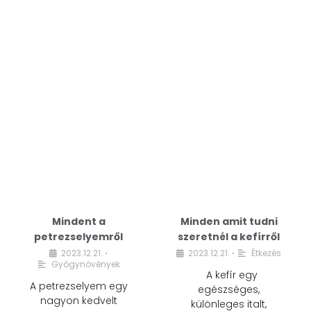
Mindent a
Minden amit tudni
petrezselyemről
szeretnél a kefírről
2023.12.21.
2023.12.21.
Étkezés
•
•
Gyógynövények
A kefír egy
A petrezselyem egy
egészséges,
nagyon kedvelt
különleges italt,