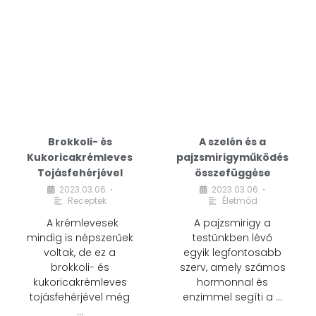
Brokkoli- és
A szelén és a
Kukoricakrémleves
pajzsmirigyműködés
Tojásfehérjével
összefüggése
2023.03.06.
2023.03.06.
•
•
Receptek
Életmód
A krémlevesek
A pajzsmirigy a
mindig is népszerűek
testünkben lévő
voltak, de ez a
egyik legfontosabb
brokkoli- és
szerv, amely számos
kukoricakrémleves
hormonnal és
tojásfehérjével még
enzimmel segíti a …
…