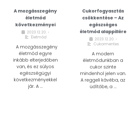
A mozgásszegény
Cukorfogyasztás
életmód
csökkentése – Az
következményei
egészséges
életmód alappillére
2023.12.20.
•
Életmód
2023.12.20.
•
Cukormentes
A mozgásszegény
életmód egyre
A modern
inkább elterjedőben
életmódunkban a
van, és ez súlyos
cukor szinte
egészségügyi
mindenhol jelen van.
következményekkel
A reggeli kávéba, az
jár. A …
üdítőbe, a …