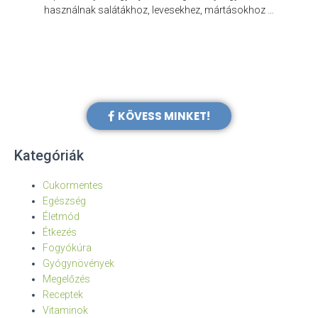
e
használnak salátákhoz, levesekhez, mártásokhoz …
KÖVESS MINKET!
Kategóriák
Cukormentes
Egészség
Életmód
Étkezés
Fogyókúra
Gyógynövények
Megelőzés
Receptek
Vitaminok