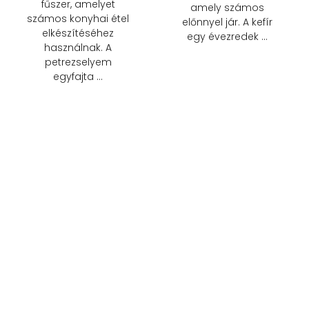
fűszer, amelyet
amely számos
számos konyhai étel
előnnyel jár. A kefír
elkészítéséhez
egy évezredek …
használnak. A
petrezselyem
egyfajta …