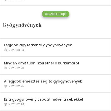
Gyógynövények
összes recept
Mindent a petrezselyemről
Gyógynövények
2023.12.21.
Legjobb agyserkentő gyógynövények
2023.03.04.
Minden amit tudni szeretnél a kurkumáról
2023.02.28.
A legjobb emésztés segítő gyógynövények
2023.02.26.
Ez a gyógynövény csodát művel a sebekkel
2023.02.14.
Vitaminok