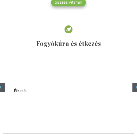
összes vitamin
Fogyókúra és étkezés
Étkezés
Minden amit tudni szeretnél a kefírről
2023.12.21.