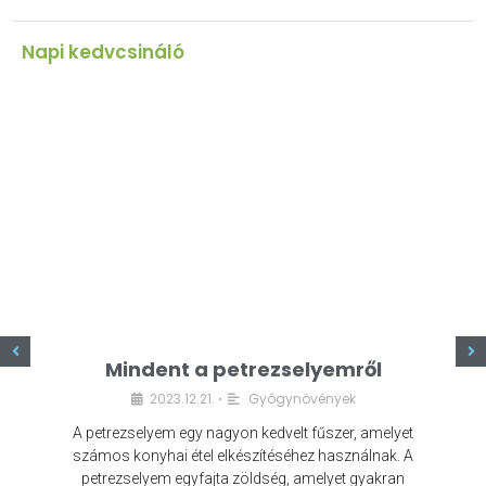
Napi kedvcsináló
z
Mindent a petrezselyemről
2023.12.21.
Gyógynövények
•
A petrezselyem egy nagyon kedvelt fűszer, amelyet
számos konyhai étel elkészítéséhez használnak. A
petrezselyem egyfajta zöldség, amelyet gyakran