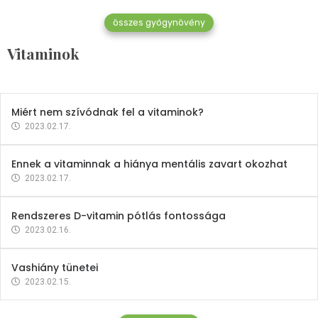
összes gyógynövény
Mindent a B-12 vitaminról
Vitaminok
2023.02.27.
Miért nem szívódnak fel a vitaminok?
2023.02.17.
Ennek a vitaminnak a hiánya mentális zavart okozhat
2023.02.17.
Rendszeres D-vitamin pótlás fontossága
2023.02.16.
Vashiány tünetei
2023.02.15.