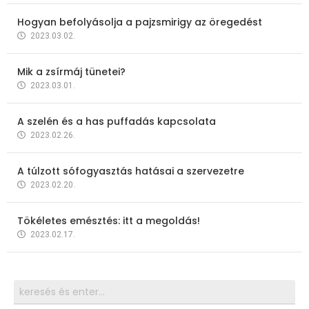
Hogyan befolyásolja a pajzsmirigy az öregedést
2023.03.02.
Mik a zsírmáj tünetei?
2023.03.01.
A szelén és a has puffadás kapcsolata
2023.02.26.
A túlzott sófogyasztás hatásai a szervezetre
2023.02.20.
Tökéletes emésztés: itt a megoldás!
2023.02.17.