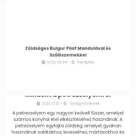
Zöldséges Bulgur Pilaf Mandulával és
Szőlőszemekkel
2023.03.04.
Receptek
•
Mindent a petrezselyemről
2023.12.21.
Gyógynövények
•
A petrezselyem egy nagyon kedvelt fűszer, amelyet
számos konyhai étel elkészítéséhez használnak. A
petrezselyem egyfajta zöldség, amelyet gyakran
használnak salátákhoz, levesekhez, mártásokhoz és