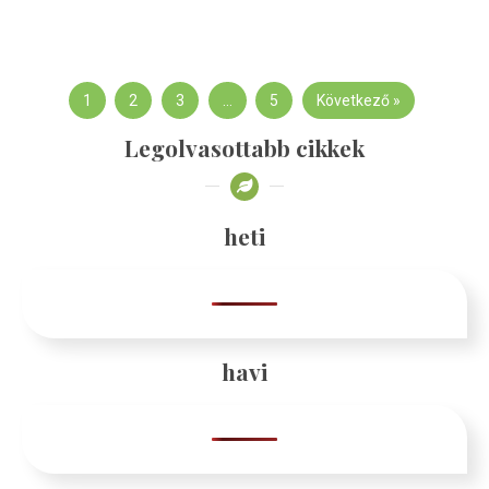
1
2
3
…
5
Következő »
Legolvasottabb cikkek
heti
havi