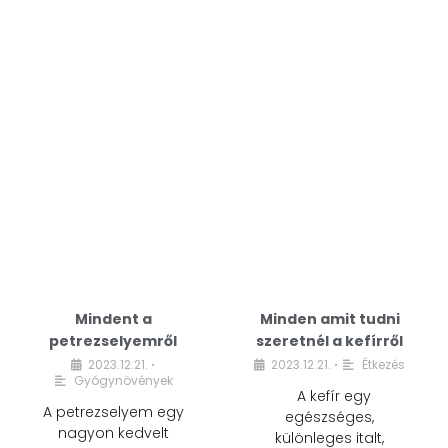
Mindent a
Minden amit tudni
petrezselyemről
szeretnél a kefírről
2023.12.21.
2023.12.21.
Étkezés
•
•
Gyógynövények
A kefír egy
A petrezselyem egy
egészséges,
nagyon kedvelt
különleges italt,