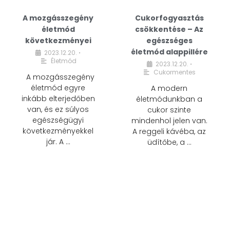
A mozgásszegény
Cukorfogyasztás
életmód
csökkentése – Az
következményei
egészséges
életmód alappillére
2023.12.20.
•
Életmód
2023.12.20.
•
Cukormentes
A mozgásszegény
életmód egyre
A modern
inkább elterjedőben
életmódunkban a
van, és ez súlyos
cukor szinte
egészségügyi
mindenhol jelen van.
következményekkel
A reggeli kávéba, az
jár. A …
üdítőbe, a …