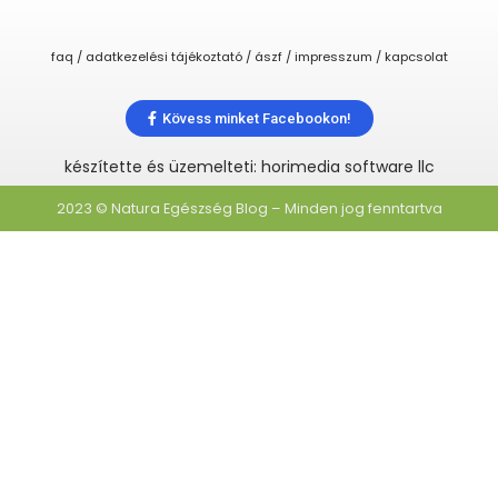
faq / adatkezelési tájékoztató / ászf / impresszum / kapcsolat
Kövess minket Facebookon!
készítette és üzemelteti: horimedia software llc
2023 © Natura Egészség Blog – Minden jog fenntartva