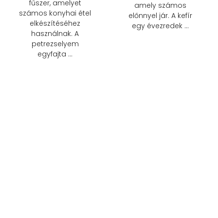
fűszer, amelyet
amely számos
számos konyhai étel
előnnyel jár. A kefír
elkészítéséhez
egy évezredek …
használnak. A
petrezselyem
egyfajta …