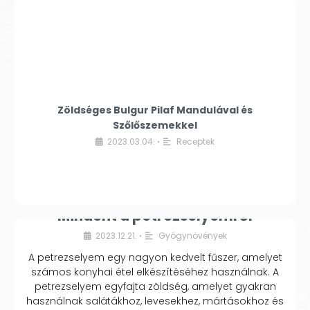
Zöldséges Bulgur Pilaf Mandulával és
Szőlőszemekkel
2023.03.04.
Receptek
•
Mindent a petrezselyemről
2023.12.21.
Gyógynövények
•
A petrezselyem egy nagyon kedvelt fűszer, amelyet
számos konyhai étel elkészítéséhez használnak. A
petrezselyem egyfajta zöldség, amelyet gyakran
használnak salátákhoz, levesekhez, mártásokhoz és