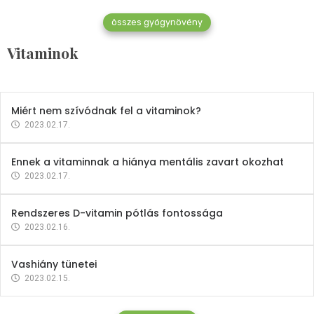
összes gyógynövény
Mindent a B-12 vitaminról
Vitaminok
2023.02.27.
Miért nem szívódnak fel a vitaminok?
2023.02.17.
Ennek a vitaminnak a hiánya mentális zavart okozhat
2023.02.17.
Rendszeres D-vitamin pótlás fontossága
2023.02.16.
Vashiány tünetei
2023.02.15.