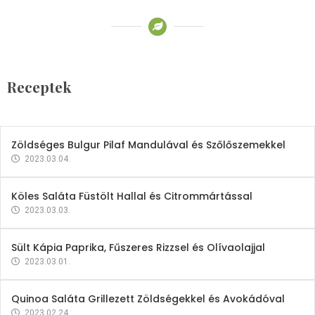
Receptek
Brokkoli- és Kukoricakrémleves
Tojásfehérjével
Receptek
2023.03.06.
Zöldséges Bulgur Pilaf Mandulával és Szőlőszemekkel
2023.03.04.
Köles Saláta Füstölt Hallal és Citrommártással
2023.03.03.
Sült Kápia Paprika, Fűszeres Rizzsel és Olívaolajjal
2023.03.01.
Quinoa Saláta Grillezett Zöldségekkel és Avokádóval
2023.02.24.