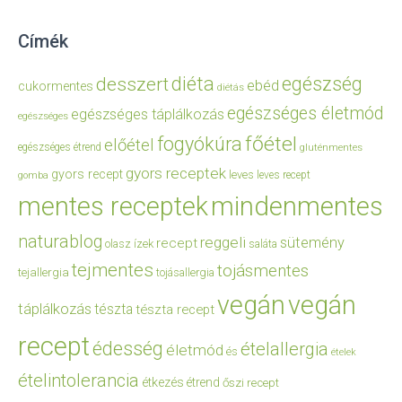
Címék
diéta
egészség
desszert
ebéd
cukormentes
diétás
egészséges életmód
egészséges táplálkozás
egészséges
főétel
fogyókúra
előétel
egészséges étrend
gluténmentes
gyors receptek
gyors recept
leves
leves recept
gomba
mentes receptek
mindenmentes
naturablog
reggeli
sütemény
recept
olasz ízek
saláta
tejmentes
tojásmentes
tejallergia
tojásallergia
vegán
vegán
táplálkozás
tészta
tészta recept
recept
édesség
ételallergia
életmód
és
ételek
ételintolerancia
étkezés
étrend
őszi recept