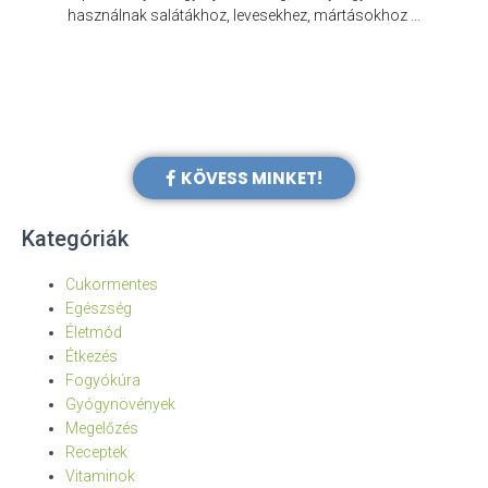
e
használnak salátákhoz, levesekhez, mártásokhoz …
KÖVESS MINKET!
Kategóriák
Cukormentes
Egészség
Életmód
Étkezés
Fogyókúra
Gyógynövények
Megelőzés
Receptek
Vitaminok