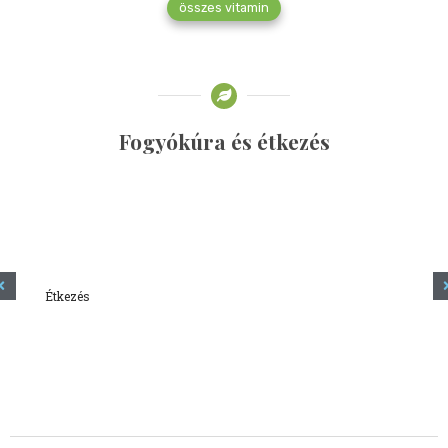
összes vitamin
Fogyókúra és étkezés
Étkezés
Minden amit tudni szeretnél a kefírről
2023.12.21.