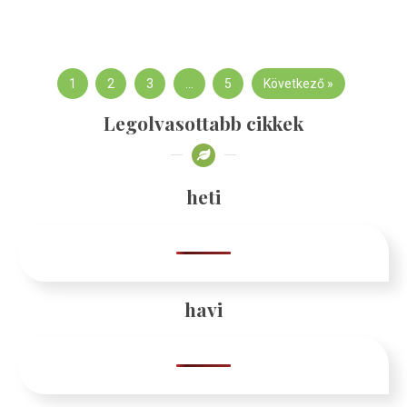
1
2
3
…
5
Következő »
Legolvasottabb cikkek
heti
havi