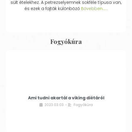
sült ételekhez. A petrezselyemnek sokféle típusa van,
és ezek a fajták különböző
Bővebben...…
Fogyókúra
Ami tudni akartál a viking diétáról
2023.03.03.
Fogyókúra
•