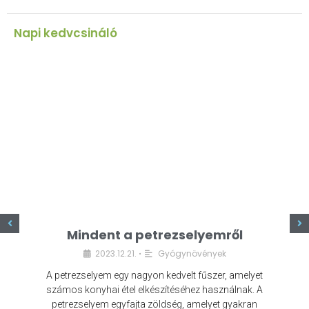
Napi kedvcsináló
z
Mindent a petrezselyemről
2023.12.21.
Gyógynövények
•
A petrezselyem egy nagyon kedvelt fűszer, amelyet
számos konyhai étel elkészítéséhez használnak. A
petrezselyem egyfajta zöldség, amelyet gyakran