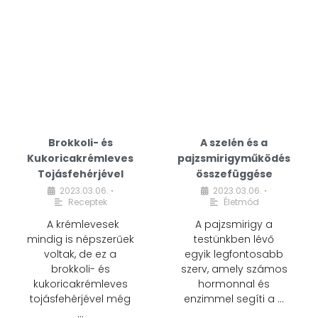
Brokkoli- és
A szelén és a
Kukoricakrémleves
pajzsmirigyműködés
Tojásfehérjével
összefüggése
2023.03.06.
2023.03.06.
•
•
Receptek
Életmód
A krémlevesek
A pajzsmirigy a
mindig is népszerűek
testünkben lévő
voltak, de ez a
egyik legfontosabb
brokkoli- és
szerv, amely számos
kukoricakrémleves
hormonnal és
tojásfehérjével még
enzimmel segíti a …
…