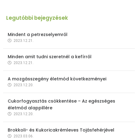
Legutóbbi bejegyzések
Mindent a petrezselyemről
2023.12.21.
Minden amit tudni szeretnél a kefírről
2023.12.21.
A mozgásszegény életmód következményei
2023.12.20.
Cukorfogyasztás csökkentése – Az egészséges
életmód alappillére
2023.12.20.
Brokkoli- és Kukoricakrémleves Tojásfehérjével
2023.03.06.