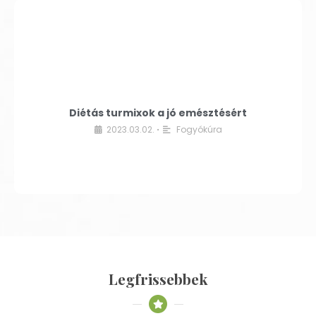
Diétás turmixok a jó emésztésért
2023.03.02.
Fogyókúra
•
Legfrissebbek