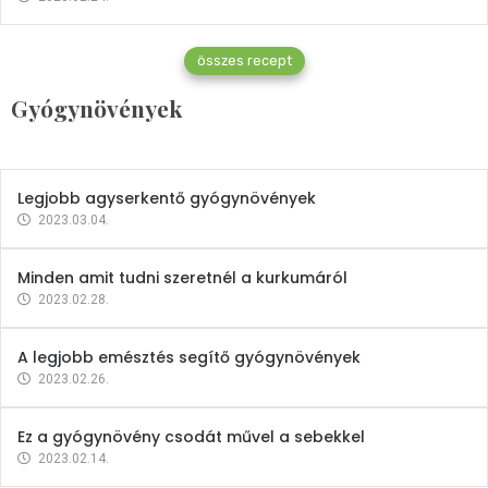
Gyógynövények
összes recept
Mindent a petrezselyemről
Gyógynövények
2023.12.21.
Legjobb agyserkentő gyógynövények
2023.03.04.
Minden amit tudni szeretnél a kurkumáról
2023.02.28.
A legjobb emésztés segítő gyógynövények
2023.02.26.
Ez a gyógynövény csodát művel a sebekkel
2023.02.14.
Vitaminok