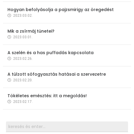
Hogyan befolyásolja a pajzsmirigy az öregedést
2023.03.02.
Mik a zsírmáj tünetei?
2023.03.01.
A szelén és a has puffadás kapcsolata
2023.02.26.
A túlzott sófogyasztás hatásai a szervezetre
2023.02.20.
Tökéletes emésztés: itt a megoldás!
2023.02.17.