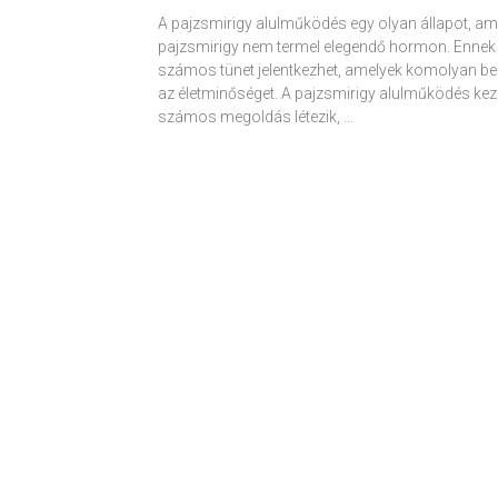
A pajzsmirigy alulműködés egy olyan állapot, am
pajzsmirigy nem termel elegendő hormon. Ennek
számos tünet jelentkezhet, amelyek komolyan be
az életminőséget. A pajzsmirigy alulműködés kez
számos megoldás létezik, …
Receptek