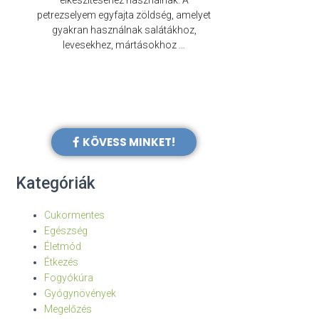
elkészítéséhez használnak. A
évezredek óta f
petrezselyem egyfajta zöldség, amelyet
legkülönb
gyakran használnak salátákhoz,
levesekhez, mártásokhoz …
KÖVESS MINKET!
Kategóriák
Cukormentes
Egészség
Életmód
Étkezés
Fogyókúra
Gyógynövények
Megelőzés