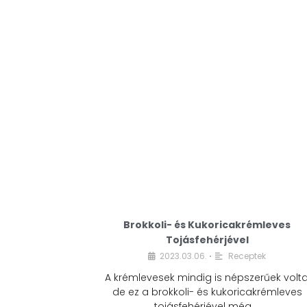
Brokkoli- és Kukoricakrémleves
Tojásfehérjével
2023.03.06.
Receptek
•
A krémlevesek mindig is népszerűek volta
de ez a brokkoli- és kukoricakrémleves
tojásfehérjével még …