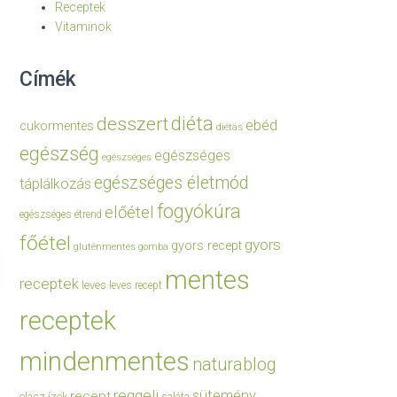
Receptek
Vitaminok
Címék
diéta
desszert
ebéd
cukormentes
diétás
egészség
egészséges
egészséges
egészséges életmód
táplálkozás
fogyókúra
előétel
egészséges étrend
főétel
gyors
gyors recept
gluténmentes
gomba
mentes
receptek
leves
leves recept
receptek
mindenmentes
naturablog
reggeli
sütemény
recept
olasz ízek