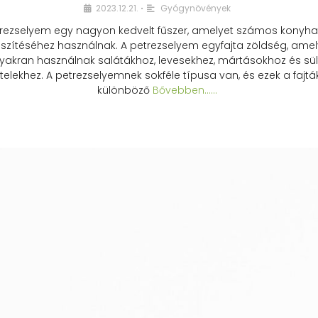
2023.12.21.
Gyógynövények
•
rezselyem egy nagyon kedvelt fűszer, amelyet számos konyhai
észítéséhez használnak. A petrezselyem egyfajta zöldség, amel
yakran használnak salátákhoz, levesekhez, mártásokhoz és sül
telekhez. A petrezselyemnek sokféle típusa van, és ezek a fajtá
különböző
Bővebben...…