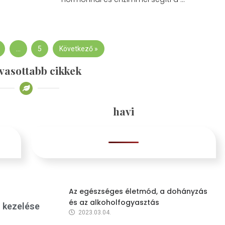
…
5
Következő »
vasottabb cikkek
havi
Az egészséges életmód, a dohányzás
és az alkoholfogyasztás
s kezelése
2023.03.04.