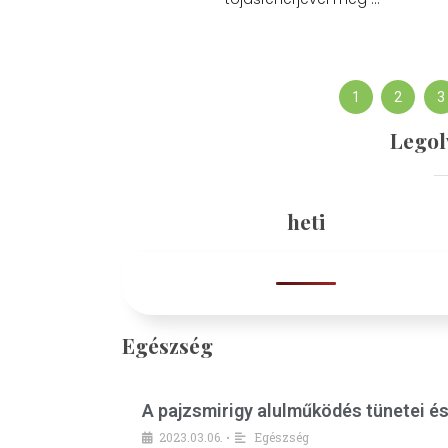
1
2
3
Legol
heti
Egészség
A pajzsmirigy alulműködés tünetei é
2023.03.06.
Egészség
•