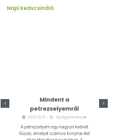
Napi kedvcsináló
Mindent a
Minde
petrezselyemről
szeret
2023.12.21.
Gyógynövények
2023.
•
A petrezselyem egy nagyon kedvelt
A kefír egy egé
fűszer, amelyet számos konyhai étel
amely számos e