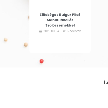
Zöldséges Bulgur Pilaf
Mandulával és
Szőlőszemekkel
2023.03.04.
Receptek
•
L