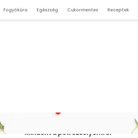
Fogyókúra
Egészség
Cukormentes
Receptek
Mindent a petrezselyemről