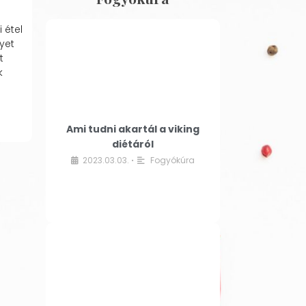
 étel
yet
t
k
Ami tudni akartál a viking
diétáról
2023.03.03.
Fogyókúra
•