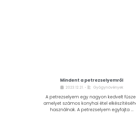
Mindent a petrezselyemről
2023.12.21.
Gyógynövények
•
A petrezselyem egy nagyon kedvelt fűszer
amelyet számos konyhai étel elkészítéséh
használnak. A petrezselyem egyfajta …