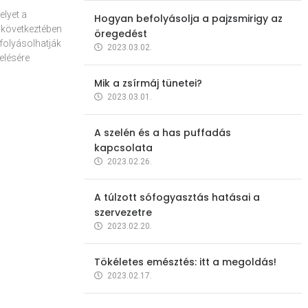
elyet a
Hogyan befolyásolja a pajzsmirigy az
 következtében
öregedést
folyásolhatják
2023.03.02.
elésére
Mik a zsírmáj tünetei?
2023.03.01.
A szelén és a has puffadás
kapcsolata
2023.02.26.
A túlzott sófogyasztás hatásai a
szervezetre
2023.02.20.
Tökéletes emésztés: itt a megoldás!
2023.02.17.