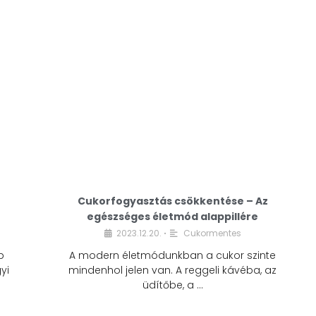
Cukorfogyasztás csökkentése – Az
egészséges életmód alappillére
Cukorfogyasztás
2023.12.20.
Cukormentes
•
csökkentése – Az
b
A modern életmódunkban a cukor szinte
egészséges életmód
yi
mindenhol jelen van. A reggeli kávéba, az
alappillére
üdítőbe, a …
2023.12.20.
Cukormentes
•