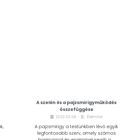
A modern életmódunkban a cukor szinte
mindenhol jelen van. A reggeli kávéba, az
üdítőbe, a desszertekbe és még sok más
élelmiszerbe is …
A szelén és a pajzsmirigyműködés
összefüggése
2023.03.06.
Életmód
•
k,
A pajzsmirigy a testünkben lévő egyik
legfontosabb szerv, amely számos
hormonnal és enzimmel segíti a …