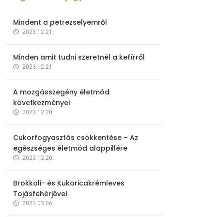
Mindent a petrezselyemről
2023.12.21.
Minden amit tudni szeretnél a kefírről
2023.12.21.
A mozgásszegény életmód
következményei
2023.12.20.
Cukorfogyasztás csökkentése – Az
egészséges életmód alappillére
2023.12.20.
Brokkoli- és Kukoricakrémleves
Tojásfehérjével
2023.03.06.