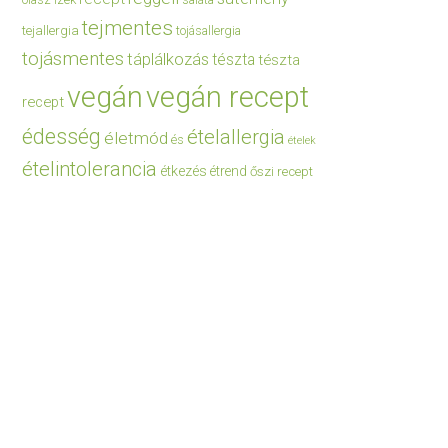
saláta
tejmentes
tejallergia
tojásallergia
tojásmentes
táplálkozás
tészta
tészta
vegán
vegán recept
recept
édesség
ételallergia
életmód
és
ételek
ételintolerancia
étkezés
étrend
őszi recept