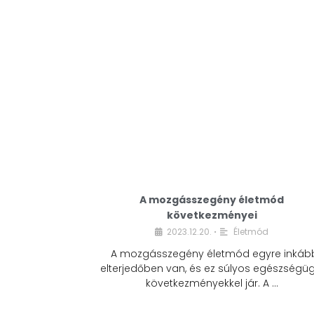
A mozgásszegény életmód
következményei
2023.12.20.
Életmód
•
A mozgásszegény életmód egyre inkáb
elterjedőben van, és ez súlyos egészségüg
következményekkel jár. A …