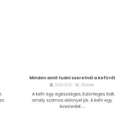
Minden amit tudni szeretnél a kefírről
2023.12.21.
Étkezés
•
,
A kefír egy egészséges, különleges italt,
ez
amely számos előnnyel jár. A kefír egy
évezredek …