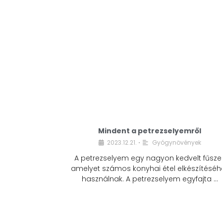
Mindent a petrezselyemről
2023.12.21.
Gyógynövények
•
A petrezselyem egy nagyon kedvelt fűszer
amelyet számos konyhai étel elkészítéséh
használnak. A petrezselyem egyfajta …