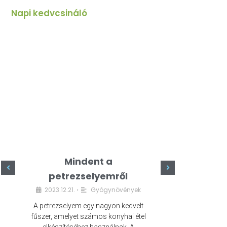
Napi kedvcsináló
Mindent a
Minde
petrezselyemről
szeret
2023.12.21.
Gyógynövények
2023.
•
A petrezselyem egy nagyon kedvelt
A kefír egy egé
fűszer, amelyet számos konyhai étel
amely számos e