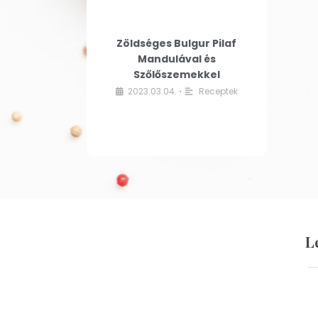
Zöldséges Bulgur Pilaf
Mandulával és
Szőlőszemekkel
2023.03.04.
Receptek
•
L