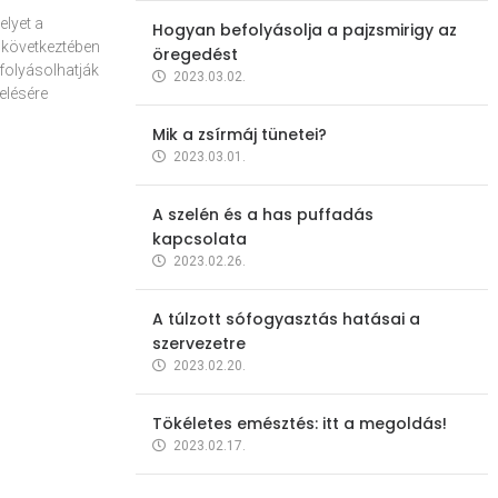
elyet a
Hogyan befolyásolja a pajzsmirigy az
 következtében
öregedést
folyásolhatják
2023.03.02.
elésére
Mik a zsírmáj tünetei?
2023.03.01.
A szelén és a has puffadás
kapcsolata
2023.02.26.
A túlzott sófogyasztás hatásai a
szervezetre
2023.02.20.
Tökéletes emésztés: itt a megoldás!
2023.02.17.