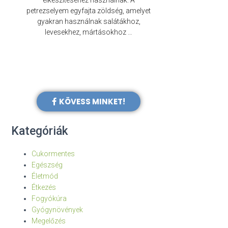
elkészítéséhez használnak. A
évezredek óta f
petrezselyem egyfajta zöldség, amelyet
legkülönb
gyakran használnak salátákhoz,
levesekhez, mártásokhoz …
KÖVESS MINKET!
Kategóriák
Cukormentes
Egészség
Életmód
Étkezés
Fogyókúra
Gyógynövények
Megelőzés