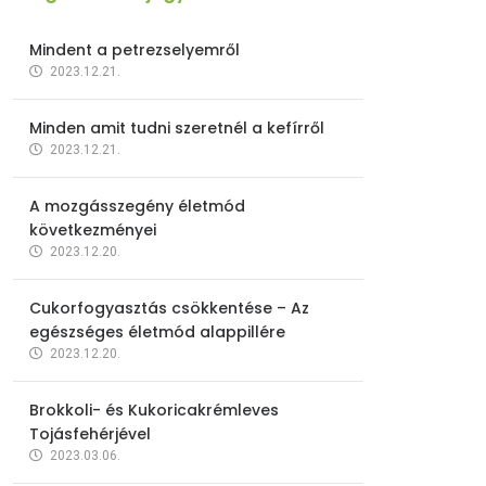
Mindent a petrezselyemről
2023.12.21.
Minden amit tudni szeretnél a kefírről
2023.12.21.
A mozgásszegény életmód
következményei
2023.12.20.
Cukorfogyasztás csökkentése – Az
egészséges életmód alappillére
2023.12.20.
Brokkoli- és Kukoricakrémleves
Tojásfehérjével
2023.03.06.