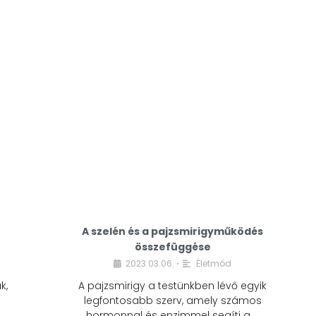
A modern életmódunkban a cukor szinte
mindenhol jelen van. A reggeli kávéba, az
üdítőbe, a desszertekbe és még sok más
élelmiszerbe is …
A szelén és a pajzsmirigyműködés
összefüggése
2023.03.06.
Életmód
•
k,
A pajzsmirigy a testünkben lévő egyik
legfontosabb szerv, amely számos
hormonnal és enzimmel segíti a …