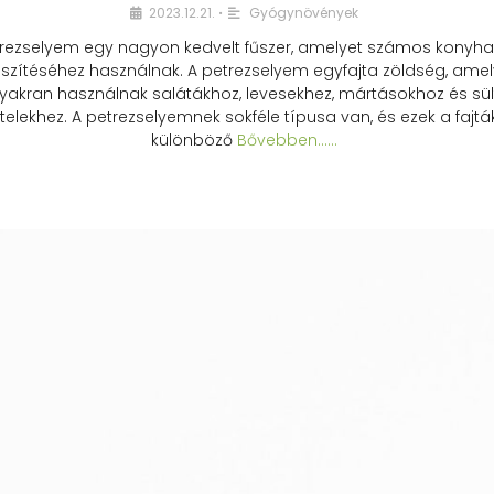
2023.12.21.
Gyógynövények
•
rezselyem egy nagyon kedvelt fűszer, amelyet számos konyhai
észítéséhez használnak. A petrezselyem egyfajta zöldség, amel
yakran használnak salátákhoz, levesekhez, mártásokhoz és sül
telekhez. A petrezselyemnek sokféle típusa van, és ezek a fajtá
különböző
Bővebben...…