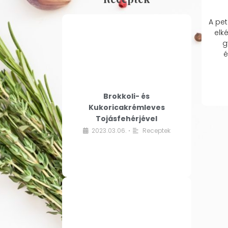
A pet
elk
g
é
Brokkoli- és
Kukoricakrémleves
Tojásfehérjével
2023.03.06.
Receptek
•