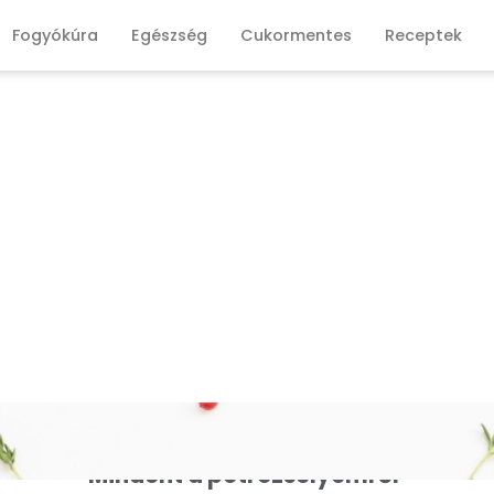
Fogyókúra
Egészség
Cukormentes
Receptek
Mindent a petrezselyemről