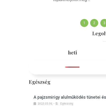
1
2
3
Legol
heti
Egészség
A pajzsmirigy alulműködés tünetei é
2023.03.06.
Egészség
•