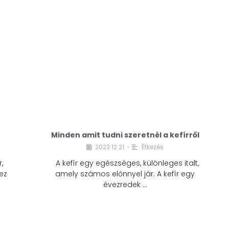
Minden amit tudni szeretnél a kefírről
2023.12.21.
Étkezés
•
,
A kefír egy egészséges, különleges italt,
ez
amely számos előnnyel jár. A kefír egy
évezredek …