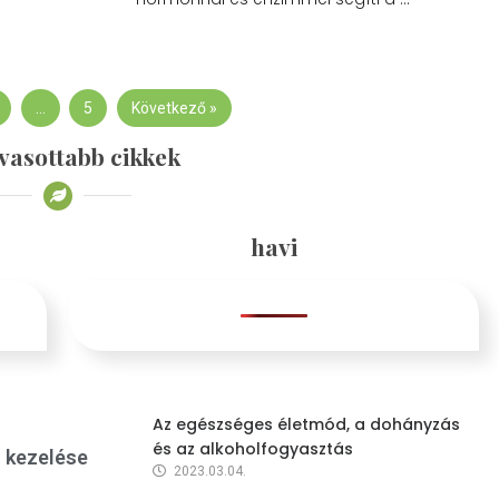
…
5
Következő »
vasottabb cikkek
havi
Az egészséges életmód, a dohányzás
és az alkoholfogyasztás
s kezelése
2023.03.04.