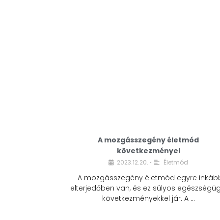
A mozgásszegény életmód
következményei
2023.12.20.
Életmód
•
A mozgásszegény életmód egyre inkáb
elterjedőben van, és ez súlyos egészségüg
következményekkel jár. A …