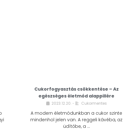
Cukorfogyasztás csökkentése – Az
egészséges életmód alappillére
Cukorfogyasztás
2023.12.20.
Cukormentes
•
csökkentése – Az
b
A modern életmódunkban a cukor szinte
egészséges életmód
yi
mindenhol jelen van. A reggeli kávéba, az
alappillére
üdítőbe, a …
2023.12.20.
Cukormentes
•