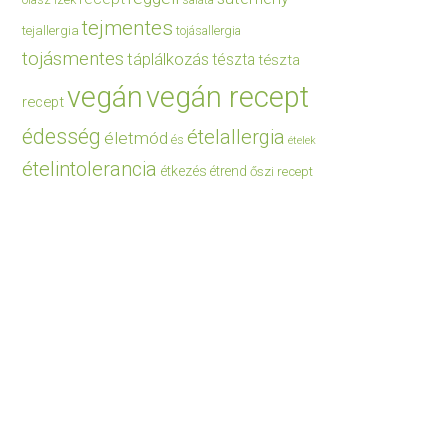
saláta
tejmentes
tejallergia
tojásallergia
tojásmentes
táplálkozás
tészta
tészta
vegán
vegán recept
recept
édesség
ételallergia
életmód
és
ételek
ételintolerancia
étkezés
étrend
őszi recept