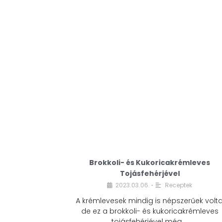
Brokkoli- és Kukoricakrémleves
Tojásfehérjével
2023.03.06.
Receptek
•
A krémlevesek mindig is népszerűek volta
de ez a brokkoli- és kukoricakrémleves
tojásfehérjével még …