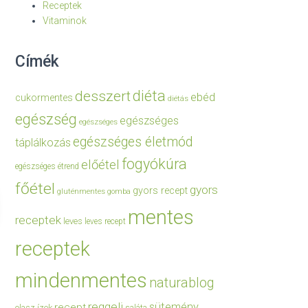
Receptek
Vitaminok
Címék
diéta
desszert
ebéd
cukormentes
diétás
egészség
egészséges
egészséges
egészséges életmód
táplálkozás
fogyókúra
előétel
egészséges étrend
főétel
gyors
gyors recept
gluténmentes
gomba
mentes
receptek
leves
leves recept
receptek
mindenmentes
naturablog
reggeli
sütemény
recept
olasz ízek