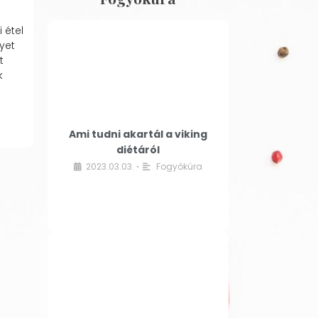
 étel
yet
t
k
Ami tudni akartál a viking
diétáról
2023.03.03.
Fogyókúra
•