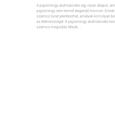
A pajzsmirigy alulműködés egy olyan állapot, am
pajzsmirigy nem termel elegendő hormon. Ennek
számos tünet jelentkezhet, amelyek komolyan be
az életminőséget. A pajzsmirigy alulműködés kez
számos megoldás létezik, …
Receptek