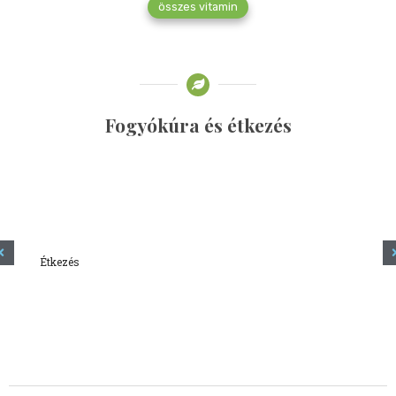
összes vitamin
Fogyókúra és étkezés
Étkezés
Minden amit tudni szeretnél a kefírről
2023.12.21.