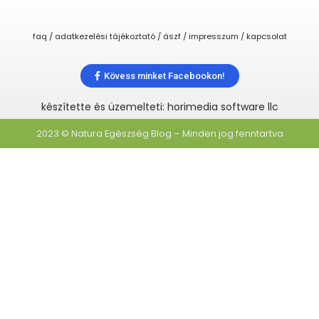
faq / adatkezelési tájékoztató / ászf / impresszum / kapcsolat
Kövess minket Facebookon!
készítette és üzemelteti: horimedia software llc
2023 © Natura Egészség Blog – Minden jog fenntartva