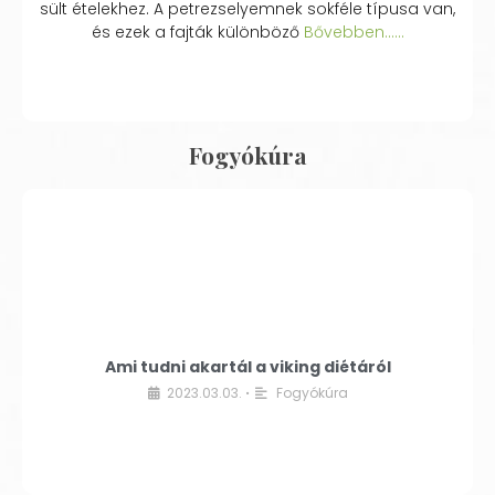
sült ételekhez. A petrezselyemnek sokféle típusa van,
és ezek a fajták különböző
Bővebben...…
Fogyókúra
Ami tudni akartál a viking diétáról
2023.03.03.
Fogyókúra
•