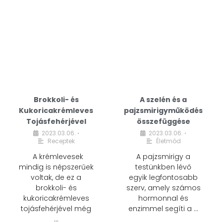
Brokkoli- és
A szelén és a
Kukoricakrémleves
pajzsmirigyműködés
Tojásfehérjével
összefüggése
2023.03.06.
2023.03.06.
•
•
Receptek
Életmód
A krémlevesek
A pajzsmirigy a
mindig is népszerűek
testünkben lévő
voltak, de ez a
egyik legfontosabb
brokkoli- és
szerv, amely számos
kukoricakrémleves
hormonnal és
tojásfehérjével még
enzimmel segíti a …
…