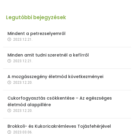
Legutóbbi bejegyzések
Mindent a petrezselyemről
2023.12.21.
Minden amit tudni szeretnél a kefírről
2023.12.21.
A mozgásszegény életmód következményei
2023.12.20.
Cukorfogyasztás csökkentése – Az egészséges
életmód alappillére
2023.12.20.
Brokkoli- és Kukoricakrémleves Tojásfehérjével
2023.03.06.