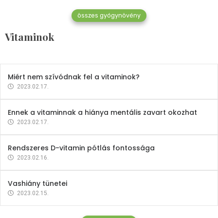
összes gyógynövény
Mindent a B-12 vitaminról
Vitaminok
2023.02.27.
Miért nem szívódnak fel a vitaminok?
2023.02.17.
Ennek a vitaminnak a hiánya mentális zavart okozhat
2023.02.17.
Rendszeres D-vitamin pótlás fontossága
2023.02.16.
Vashiány tünetei
2023.02.15.