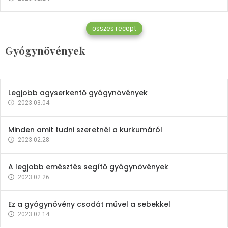
Gyógynövények
összes recept
Mindent a petrezselyemről
Gyógynövények
2023.12.21.
Legjobb agyserkentő gyógynövények
2023.03.04.
Minden amit tudni szeretnél a kurkumáról
2023.02.28.
A legjobb emésztés segítő gyógynövények
2023.02.26.
Ez a gyógynövény csodát művel a sebekkel
2023.02.14.
Vitaminok