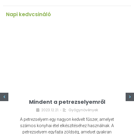
Napi kedvcsináló
z
Mindent a petrezselyemről
2023.12.21.
Gyógynövények
•
A petrezselyem egy nagyon kedvelt fűszer, amelyet
számos konyhai étel elkészítéséhez használnak. A
petrezselyem egyfajta zöldség, amelyet gyakran