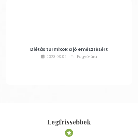
Diétás turmixok a jó emésztésért
2023.03.02.
Fogyókúra
•
Legfrissebbek