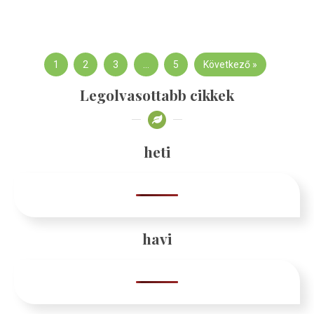
1
2
3
…
5
Következő »
Legolvasottabb cikkek
heti
havi