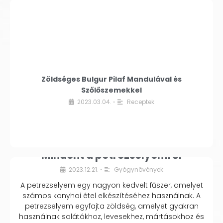
Zöldséges Bulgur Pilaf Mandulával és
Szőlőszemekkel
2023.03.04.
Receptek
•
Mindent a petrezselyemről
2023.12.21.
Gyógynövények
•
A petrezselyem egy nagyon kedvelt fűszer, amelyet
számos konyhai étel elkészítéséhez használnak. A
petrezselyem egyfajta zöldség, amelyet gyakran
használnak salátákhoz, levesekhez, mártásokhoz és