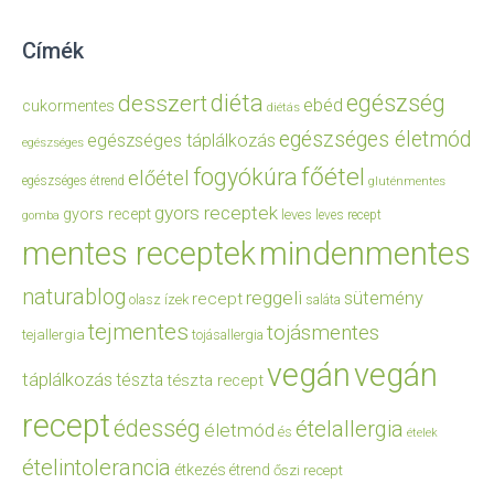
Címék
diéta
egészség
desszert
ebéd
cukormentes
diétás
egészséges életmód
egészséges táplálkozás
egészséges
főétel
fogyókúra
előétel
egészséges étrend
gluténmentes
gyors receptek
gyors recept
leves
leves recept
gomba
mentes receptek
mindenmentes
naturablog
reggeli
sütemény
recept
olasz ízek
saláta
tejmentes
tojásmentes
tejallergia
tojásallergia
vegán
vegán
táplálkozás
tészta
tészta recept
recept
édesség
ételallergia
életmód
és
ételek
ételintolerancia
étkezés
étrend
őszi recept