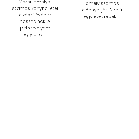
fűszer, amelyet
amely számos
számos konyhai étel
előnnyel jár. A kefír
elkészítéséhez
egy évezredek …
használnak. A
petrezselyem
egyfajta …