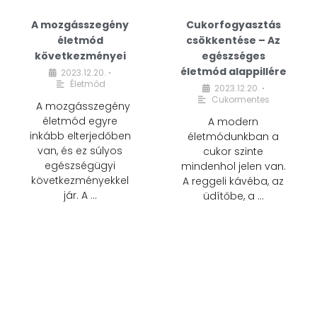
A mozgásszegény
Cukorfogyasztás
életmód
csökkentése – Az
következményei
egészséges
életmód alappillére
2023.12.20.
•
Életmód
2023.12.20.
•
Cukormentes
A mozgásszegény
életmód egyre
A modern
inkább elterjedőben
életmódunkban a
van, és ez súlyos
cukor szinte
egészségügyi
mindenhol jelen van.
következményekkel
A reggeli kávéba, az
jár. A …
üdítőbe, a …