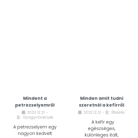
Mindent a
Minden amit tudni
petrezselyemről
szeretnél a kefírről
2023.12.21.
2023.12.21.
Étkezés
•
•
Gyógynövények
A kefír egy
A petrezselyem egy
egészséges,
nagyon kedvelt
különleges italt,