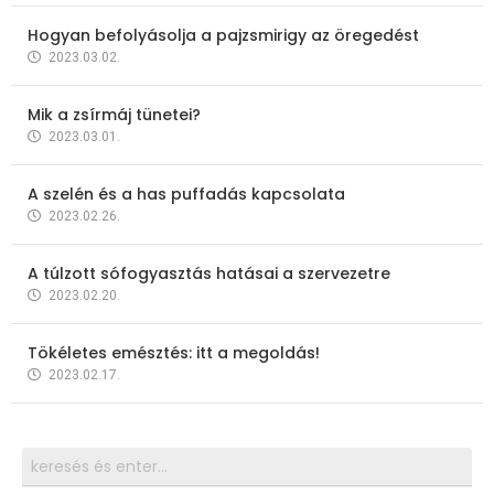
Hogyan befolyásolja a pajzsmirigy az öregedést
2023.03.02.
Mik a zsírmáj tünetei?
2023.03.01.
A szelén és a has puffadás kapcsolata
2023.02.26.
A túlzott sófogyasztás hatásai a szervezetre
2023.02.20.
Tökéletes emésztés: itt a megoldás!
2023.02.17.