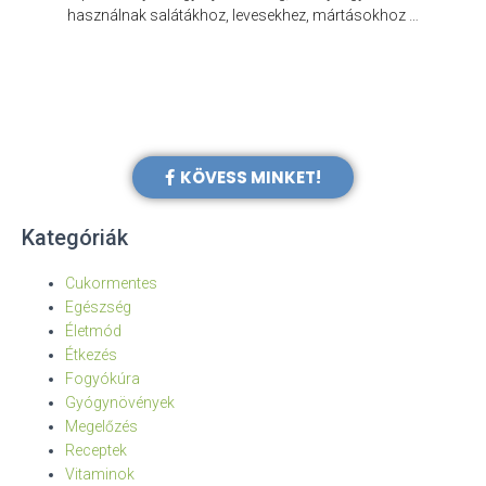
e
használnak salátákhoz, levesekhez, mártásokhoz …
KÖVESS MINKET!
Kategóriák
Cukormentes
Egészség
Életmód
Étkezés
Fogyókúra
Gyógynövények
Megelőzés
Receptek
Vitaminok