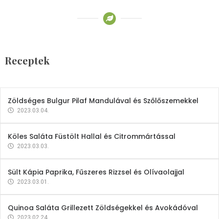
Receptek
Brokkoli- és Kukoricakrémleves
Tojásfehérjével
Receptek
2023.03.06.
Zöldséges Bulgur Pilaf Mandulával és Szőlőszemekkel
2023.03.04.
Köles Saláta Füstölt Hallal és Citrommártással
2023.03.03.
Sült Kápia Paprika, Fűszeres Rizzsel és Olívaolajjal
2023.03.01.
Quinoa Saláta Grillezett Zöldségekkel és Avokádóval
2023.02.24.