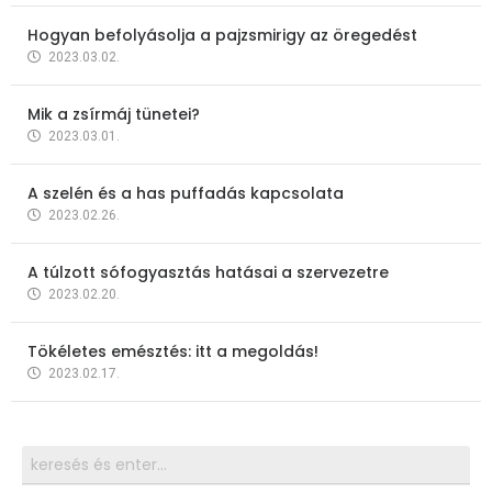
Hogyan befolyásolja a pajzsmirigy az öregedést
2023.03.02.
Mik a zsírmáj tünetei?
2023.03.01.
A szelén és a has puffadás kapcsolata
2023.02.26.
A túlzott sófogyasztás hatásai a szervezetre
2023.02.20.
Tökéletes emésztés: itt a megoldás!
2023.02.17.