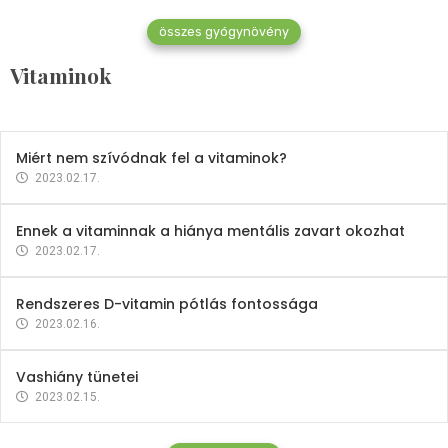
összes gyógynövény
Mindent a B-12 vitaminról
Vitaminok
2023.02.27.
Miért nem szívódnak fel a vitaminok?
2023.02.17.
Ennek a vitaminnak a hiánya mentális zavart okozhat
2023.02.17.
Rendszeres D-vitamin pótlás fontossága
2023.02.16.
Vashiány tünetei
2023.02.15.