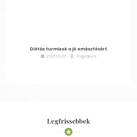
Diétás turmixok a jó emésztésért
2023.03.02.
Fogyókúra
•
Legfrissebbek