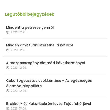
Legutóbbi bejegyzések
Mindent a petrezselyemről
2023.12.21.
Minden amit tudni szeretnél a kefírről
2023.12.21.
A mozgásszegény életmód következményei
2023.12.20.
Cukorfogyasztás csökkentése – Az egészséges
életmód alappillére
2023.12.20.
Brokkoli- és Kukoricakrémleves Tojásfehérjével
2023.03.06.