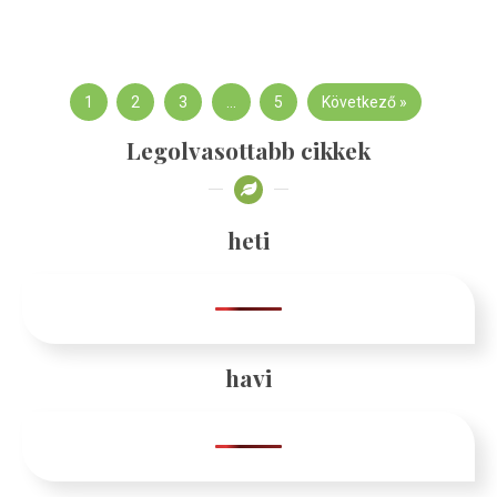
1
2
3
…
5
Következő »
Legolvasottabb cikkek
heti
havi