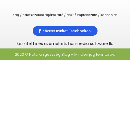
faq / adatkezelési tájékoztató / ászf / impresszum / kapcsolat
Kövess minket Facebookon!
készítette és üzemelteti: horimedia software llc
2023 © Natura Egészség Blog – Minden jog fenntartva