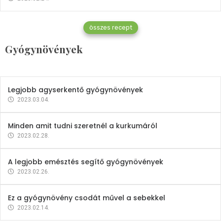
Gyógynövények
összes recept
Mindent a petrezselyemről
Gyógynövények
2023.12.21.
Legjobb agyserkentő gyógynövények
2023.03.04.
Minden amit tudni szeretnél a kurkumáról
2023.02.28.
A legjobb emésztés segítő gyógynövények
2023.02.26.
Ez a gyógynövény csodát művel a sebekkel
2023.02.14.
Vitaminok