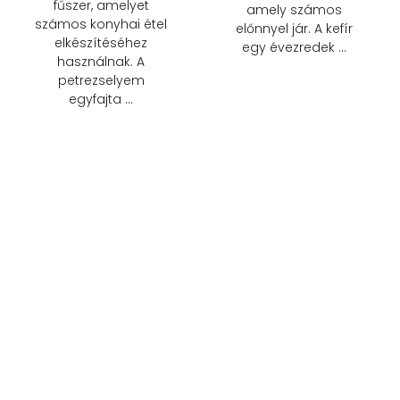
fűszer, amelyet
amely számos
számos konyhai étel
előnnyel jár. A kefír
elkészítéséhez
egy évezredek …
használnak. A
petrezselyem
egyfajta …