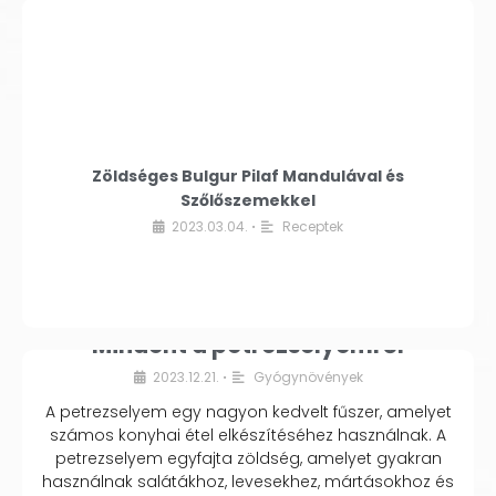
Zöldséges Bulgur Pilaf Mandulával és
Szőlőszemekkel
2023.03.04.
Receptek
•
Mindent a petrezselyemről
2023.12.21.
Gyógynövények
•
A petrezselyem egy nagyon kedvelt fűszer, amelyet
számos konyhai étel elkészítéséhez használnak. A
petrezselyem egyfajta zöldség, amelyet gyakran
használnak salátákhoz, levesekhez, mártásokhoz és