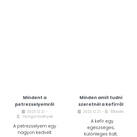
Mindent a
Minden amit tudni
petrezselyemről
szeretnél a kefírről
2023.12.21.
2023.12.21.
Étkezés
•
•
Gyógynövények
A kefír egy
A petrezselyem egy
egészséges,
nagyon kedvelt
különleges italt,