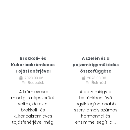
Brokkoli- és
A szelén és a
Kukoricakrémleves
pajzsmirigyműködés
Tojásfehérjével
összefüggése
2023.03.06.
2023.03.06.
•
•
Receptek
Életmód
A krémlevesek
A pajzsmirigy a
mindig is népszerűek
testünkben lévő
voltak, de ez a
egyik legfontosabb
brokkoli- és
szerv, amely számos
kukoricakrémleves
hormonnal és
tojásfehérjével még
enzimmel segíti a …
…