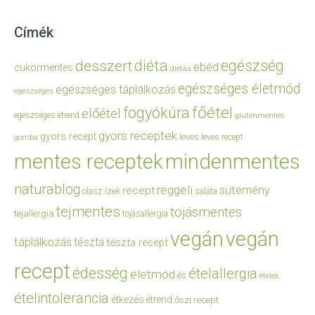
Címék
diéta
egészség
desszert
ebéd
cukormentes
diétás
egészséges életmód
egészséges táplálkozás
egészséges
főétel
fogyókúra
előétel
egészséges étrend
gluténmentes
gyors receptek
gyors recept
leves
leves recept
gomba
mentes receptek
mindenmentes
naturablog
reggeli
sütemény
recept
olasz ízek
saláta
tejmentes
tojásmentes
tejallergia
tojásallergia
vegán
vegán
táplálkozás
tészta
tészta recept
recept
édesség
ételallergia
életmód
és
ételek
ételintolerancia
étkezés
étrend
őszi recept