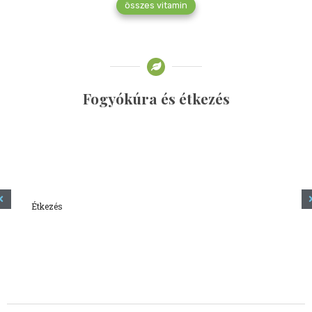
összes vitamin
Fogyókúra és étkezés
Étkezés
Minden amit tudni szeretnél a kefírről
2023.12.21.