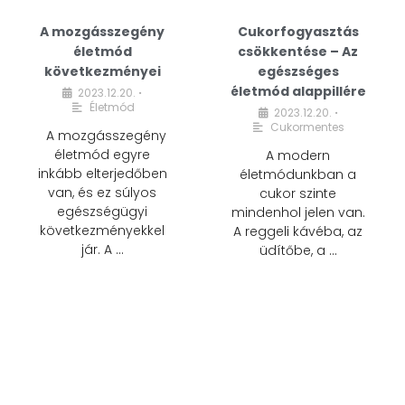
A mozgásszegény
Cukorfogyasztás
életmód
csökkentése – Az
következményei
egészséges
életmód alappillére
2023.12.20.
•
Életmód
2023.12.20.
•
Cukormentes
A mozgásszegény
életmód egyre
A modern
inkább elterjedőben
életmódunkban a
van, és ez súlyos
cukor szinte
egészségügyi
mindenhol jelen van.
következményekkel
A reggeli kávéba, az
jár. A …
üdítőbe, a …