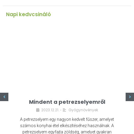
Napi kedvcsináló
z
Mindent a petrezselyemről
2023.12.21.
Gyógynövények
•
A petrezselyem egy nagyon kedvelt fűszer, amelyet
számos konyhai étel elkészítéséhez használnak. A
petrezselyem egyfajta zöldség, amelyet gyakran