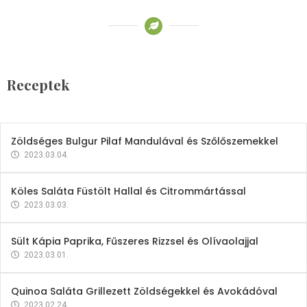
Receptek
Brokkoli- és Kukoricakrémleves
Tojásfehérjével
Receptek
2023.03.06.
Zöldséges Bulgur Pilaf Mandulával és Szőlőszemekkel
2023.03.04.
Köles Saláta Füstölt Hallal és Citrommártással
2023.03.03.
Sült Kápia Paprika, Fűszeres Rizzsel és Olívaolajjal
2023.03.01.
Quinoa Saláta Grillezett Zöldségekkel és Avokádóval
2023.02.24.