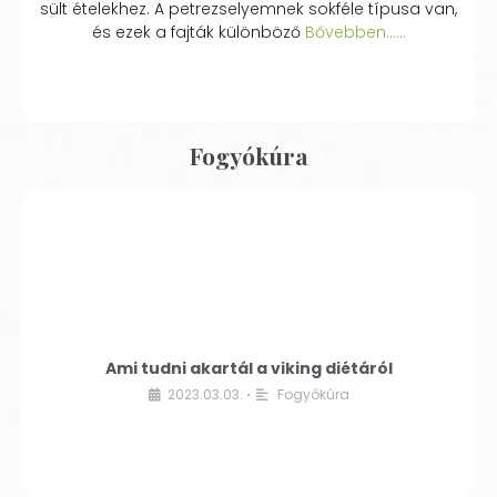
sült ételekhez. A petrezselyemnek sokféle típusa van,
és ezek a fajták különböző
Bővebben...…
Fogyókúra
Ami tudni akartál a viking diétáról
2023.03.03.
Fogyókúra
•