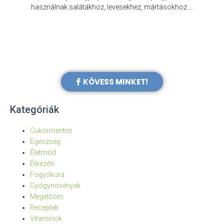
e
használnak salátákhoz, levesekhez, mártásokhoz …
KÖVESS MINKET!
Kategóriák
Cukormentes
Egészség
Életmód
Étkezés
Fogyókúra
Gyógynövények
Megelőzés
Receptek
Vitaminok