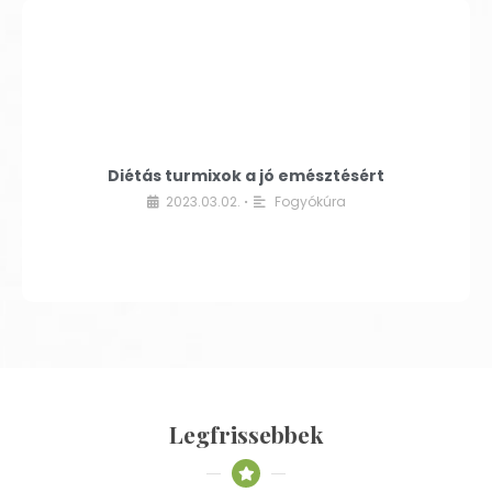
Diétás turmixok a jó emésztésért
2023.03.02.
Fogyókúra
•
Legfrissebbek