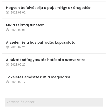
Hogyan befolyásolja a pajzsmirigy az öregedést
2023.03.02.
Mik a zsírmáj tünetei?
2023.03.01.
A szelén és a has puffadás kapcsolata
2023.02.26.
A túlzott sófogyasztás hatásai a szervezetre
2023.02.20.
Tökéletes emésztés: itt a megoldás!
2023.02.17.