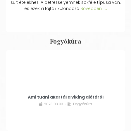
sült ételekhez. A petrezselyemnek sokféle típusa van,
és ezek a fajták különböző
Bővebben...…
Fogyókúra
Ami tudni akartál a viking diétáról
2023.03.03.
Fogyókúra
•