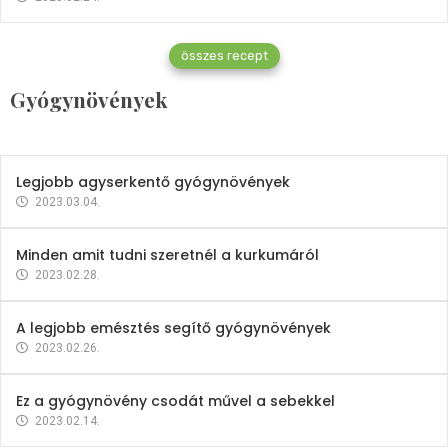
Gyógynövények
összes recept
Mindent a petrezselyemről
Gyógynövények
2023.12.21.
Legjobb agyserkentő gyógynövények
2023.03.04.
Minden amit tudni szeretnél a kurkumáról
2023.02.28.
A legjobb emésztés segítő gyógynövények
2023.02.26.
Ez a gyógynövény csodát művel a sebekkel
2023.02.14.
Vitaminok