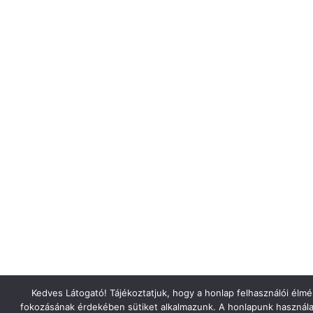
Kedves Látogató! Tájékoztatjuk, hogy a honlap felhasználói élm
fokozásának érdekében sütiket alkalmazunk. A honlapunk használa