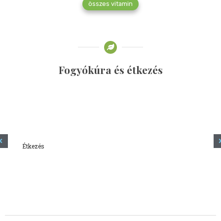
összes vitamin
Fogyókúra és étkezés
Étkezés
Minden amit tudni szeretnél a kefírről
2023.12.21.