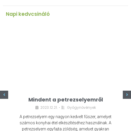
Napi kedvcsináló
z
Mindent a petrezselyemről
2023.12.21.
Gyógynövények
•
A petrezselyem egy nagyon kedvelt fűszer, amelyet
számos konyhai étel elkészítéséhez használnak. A
petrezselyem egyfajta zöldség, amelyet gyakran