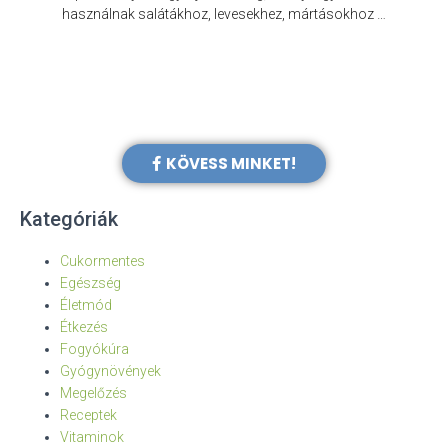
e
használnak salátákhoz, levesekhez, mártásokhoz …
KÖVESS MINKET!
Kategóriák
Cukormentes
Egészség
Életmód
Étkezés
Fogyókúra
Gyógynövények
Megelőzés
Receptek
Vitaminok