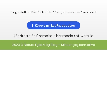
faq / adatkezelési tájékoztató / ászf / impresszum / kapcsolat
Kövess minket Facebookon!
készítette és üzemelteti: horimedia software llc
2023 © Natura Egészség Blog – Minden jog fenntartva