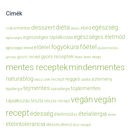
Címék
diéta
egészség
desszert
ebéd
cukormentes
diétás
egészséges életmód
egészséges táplálkozás
egészséges
főétel
fogyókúra
előétel
egészséges étrend
gluténmentes
gyors receptek
gyors recept
leves
leves recept
gomba
mentes receptek
mindenmentes
naturablog
reggeli
sütemény
recept
olasz ízek
saláta
tejmentes
tojásmentes
tejallergia
tojásallergia
vegán
vegán
táplálkozás
tészta
tészta recept
recept
édesség
ételallergia
életmód
és
ételek
ételintolerancia
étkezés
étrend
őszi recept