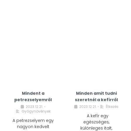
Mindent a
Minden amit tudni
petrezselyemről
szeretnél a kefírről
2023.12.21.
2023.12.21.
Étkezés
•
•
Gyógynövények
A kefír egy
A petrezselyem egy
egészséges,
nagyon kedvelt
különleges italt,