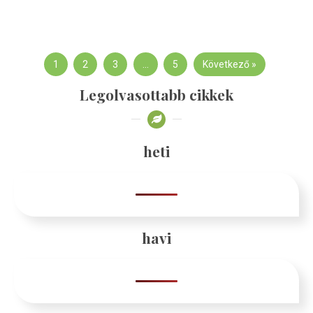
1
2
3
…
5
Következő »
Legolvasottabb cikkek
heti
havi