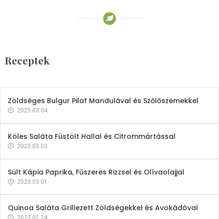
Receptek
Brokkoli- és Kukoricakrémleves
Tojásfehérjével
Receptek
2023.03.06.
Zöldséges Bulgur Pilaf Mandulával és Szőlőszemekkel
2023.03.04.
Köles Saláta Füstölt Hallal és Citrommártással
2023.03.03.
Sült Kápia Paprika, Fűszeres Rizzsel és Olívaolajjal
2023.03.01.
Quinoa Saláta Grillezett Zöldségekkel és Avokádóval
2023.02.24.