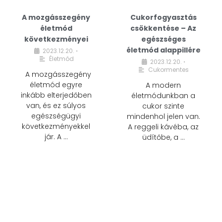
A mozgásszegény
Cukorfogyasztás
életmód
csökkentése – Az
következményei
egészséges
életmód alappillére
2023.12.20.
•
Életmód
2023.12.20.
•
Cukormentes
A mozgásszegény
életmód egyre
A modern
inkább elterjedőben
életmódunkban a
van, és ez súlyos
cukor szinte
egészségügyi
mindenhol jelen van.
következményekkel
A reggeli kávéba, az
jár. A …
üdítőbe, a …