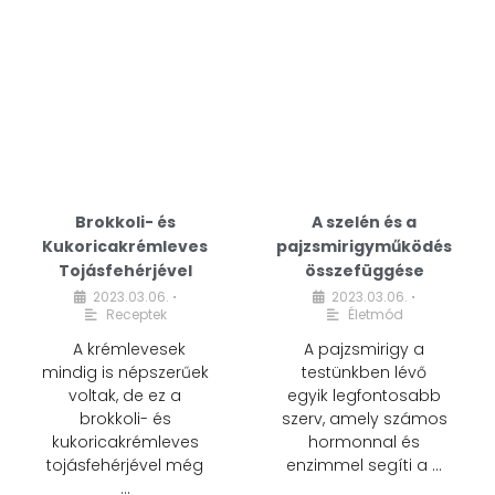
Brokkoli- és
A szelén és a
Kukoricakrémleves
pajzsmirigyműködés
Tojásfehérjével
összefüggése
2023.03.06.
2023.03.06.
•
•
Receptek
Életmód
A krémlevesek
A pajzsmirigy a
mindig is népszerűek
testünkben lévő
voltak, de ez a
egyik legfontosabb
brokkoli- és
szerv, amely számos
kukoricakrémleves
hormonnal és
tojásfehérjével még
enzimmel segíti a …
…