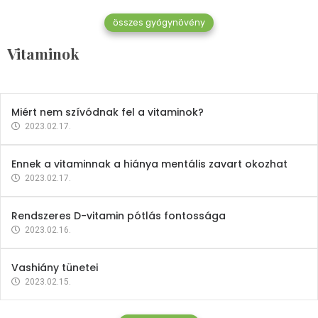
összes gyógynövény
Mindent a B-12 vitaminról
Vitaminok
2023.02.27.
Miért nem szívódnak fel a vitaminok?
2023.02.17.
Ennek a vitaminnak a hiánya mentális zavart okozhat
2023.02.17.
Rendszeres D-vitamin pótlás fontossága
2023.02.16.
Vashiány tünetei
2023.02.15.