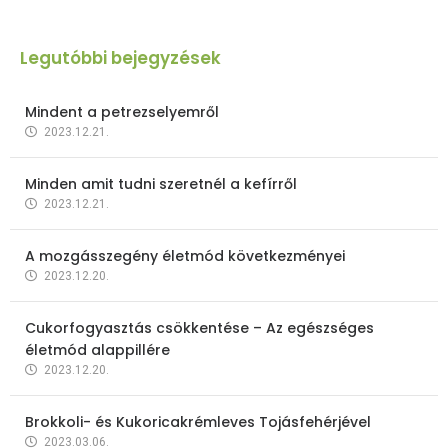
Legutóbbi bejegyzések
Mindent a petrezselyemről
2023.12.21.
Minden amit tudni szeretnél a kefírről
2023.12.21.
A mozgásszegény életmód következményei
2023.12.20.
Cukorfogyasztás csökkentése – Az egészséges
életmód alappillére
2023.12.20.
Brokkoli- és Kukoricakrémleves Tojásfehérjével
2023.03.06.