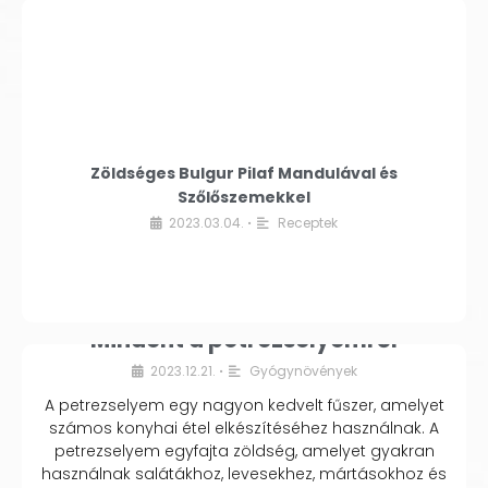
Zöldséges Bulgur Pilaf Mandulával és
Szőlőszemekkel
2023.03.04.
Receptek
•
Mindent a petrezselyemről
2023.12.21.
Gyógynövények
•
A petrezselyem egy nagyon kedvelt fűszer, amelyet
számos konyhai étel elkészítéséhez használnak. A
petrezselyem egyfajta zöldség, amelyet gyakran
használnak salátákhoz, levesekhez, mártásokhoz és