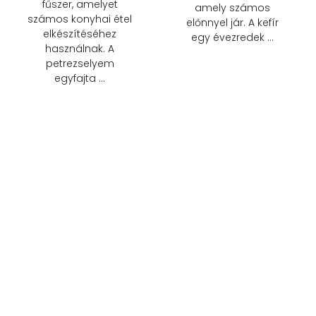
fűszer, amelyet
amely számos
számos konyhai étel
előnnyel jár. A kefír
elkészítéséhez
egy évezredek …
használnak. A
petrezselyem
egyfajta …