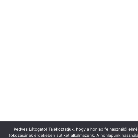
Kedves Látogató! Tájékoztatjuk, hogy a honlap felhasználói élm
fokozásának érdekében sütiket alkalmazunk. A honlapunk használa