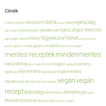
Címék
diéta
egészség
desszert
ebéd
cukormentes
diétás
egészséges életmód
egészséges táplálkozás
egészséges
főétel
fogyókúra
előétel
egészséges étrend
gluténmentes
gyors receptek
gyors recept
leves
leves recept
gomba
mentes receptek
mindenmentes
naturablog
reggeli
sütemény
recept
olasz ízek
saláta
tejmentes
tojásmentes
tejallergia
tojásallergia
vegán
vegán
táplálkozás
tészta
tészta recept
recept
édesség
ételallergia
életmód
és
ételek
ételintolerancia
étkezés
étrend
őszi recept