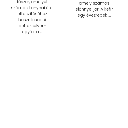
fűszer, amelyet
amely számos
számos konyhai étel
előnnyel jár. A kefír
elkészítéséhez
egy évezredek …
használnak. A
petrezselyem
egyfajta …