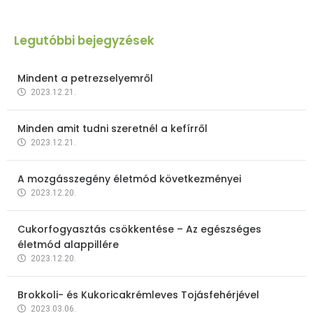
Legutóbbi bejegyzések
Mindent a petrezselyemről
2023.12.21.
Minden amit tudni szeretnél a kefírről
2023.12.21.
A mozgásszegény életmód következményei
2023.12.20.
Cukorfogyasztás csökkentése – Az egészséges
életmód alappillére
2023.12.20.
Brokkoli- és Kukoricakrémleves Tojásfehérjével
2023.03.06.