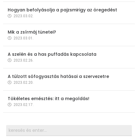
Hogyan befolyásolja a pajzsmirigy az öregedést
2023.03.02.
Mik a zsírmáj tünetei?
2023.03.01.
A szelén és a has puffadás kapcsolata
2023.02.26.
A túlzott sófogyasztás hatásai a szervezetre
2023.02.20.
Tökéletes emésztés: itt a megoldás!
2023.02.17.