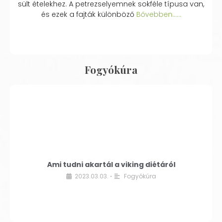
sült ételekhez. A petrezselyemnek sokféle típusa van,
és ezek a fajták különböző
Bővebben...…
Fogyókúra
Ami tudni akartál a viking diétáról
2023.03.03.
Fogyókúra
•