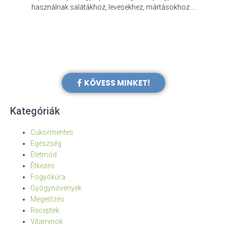
e
használnak salátákhoz, levesekhez, mártásokhoz …
KÖVESS MINKET!
Kategóriák
Cukormentes
Egészség
Életmód
Étkezés
Fogyókúra
Gyógynövények
Megelőzés
Receptek
Vitaminok