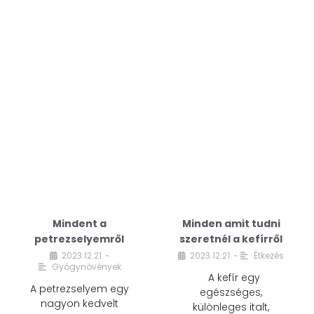
Mindent a
Minden amit tudni
petrezselyemről
szeretnél a kefírről
2023.12.21.
2023.12.21.
Étkezés
•
•
Gyógynövények
A kefír egy
A petrezselyem egy
egészséges,
nagyon kedvelt
különleges italt,