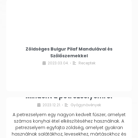
Zöldséges Bulgur Pilaf Mandulával és
Szőlőszemekkel
2023.03.04.
Receptek
•
Mindent a petrezselyemről
2023.12.21.
Gyógynövények
•
A petrezselyem egy nagyon kedvelt fűszer, amelyet
számos konyhai étel elkészítéséhez használnak. A
petrezselyem egyfajta zöldség, amelyet gyakran
használnak salátákhoz, levesekhez, mártásokhoz és