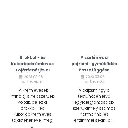
Brokkoli- és
A szelén és a
Kukoricakrémleves
pajzsmirigyműködés
Tojásfehérjével
összefüggése
2023.03.06.
2023.03.06.
•
•
Receptek
Életmód
A krémlevesek
A pajzsmirigy a
mindig is népszerűek
testünkben lévő
voltak, de ez a
egyik legfontosabb
brokkoli- és
szerv, amely számos
kukoricakrémleves
hormonnal és
tojásfehérjével még
enzimmel segíti a …
…