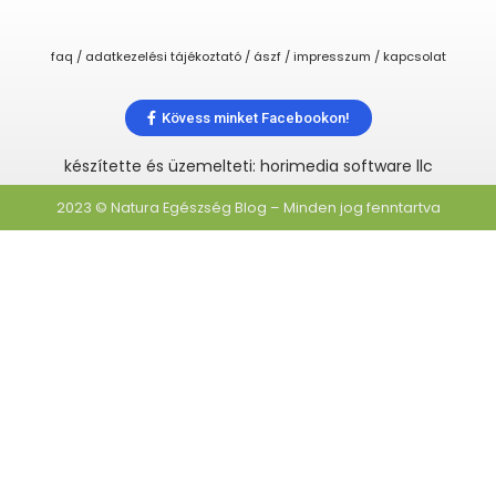
faq / adatkezelési tájékoztató / ászf / impresszum / kapcsolat
Kövess minket Facebookon!
készítette és üzemelteti: horimedia software llc
2023 © Natura Egészség Blog – Minden jog fenntartva