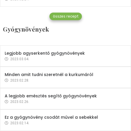
Gyógynövények
összes recept
Mindent a petrezselyemről
Gyógynövények
2023.12.21.
Legjobb agyserkentő gyógynövények
2023.03.04.
Minden amit tudni szeretnél a kurkumáról
2023.02.28.
A legjobb emésztés segítő gyógynövények
2023.02.26.
Ez a gyógynövény csodát művel a sebekkel
2023.02.14.
Vitaminok