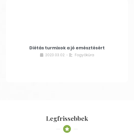
Diétás turmixok a jó emésztésért
2023.03.02.
Fogyókúra
•
Legfrissebbek