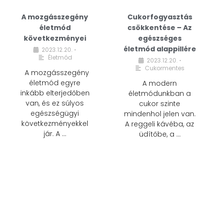
A mozgásszegény
Cukorfogyasztás
életmód
csökkentése – Az
következményei
egészséges
életmód alappillére
2023.12.20.
•
Életmód
2023.12.20.
•
Cukormentes
A mozgásszegény
életmód egyre
A modern
inkább elterjedőben
életmódunkban a
van, és ez súlyos
cukor szinte
egészségügyi
mindenhol jelen van.
következményekkel
A reggeli kávéba, az
jár. A …
üdítőbe, a …