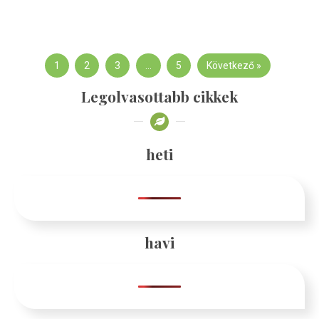
1
2
3
…
5
Következő »
Legolvasottabb cikkek
heti
havi