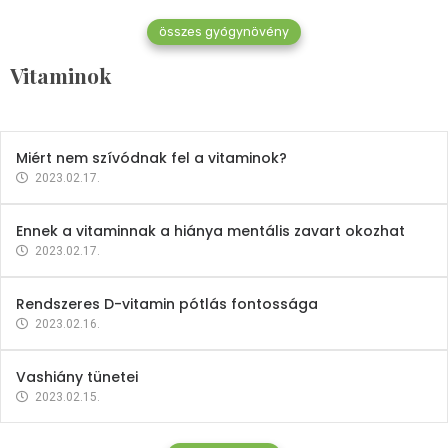
összes gyógynövény
Mindent a B-12 vitaminról
Vitaminok
2023.02.27.
Miért nem szívódnak fel a vitaminok?
2023.02.17.
Ennek a vitaminnak a hiánya mentális zavart okozhat
2023.02.17.
Rendszeres D-vitamin pótlás fontossága
2023.02.16.
Vashiány tünetei
2023.02.15.