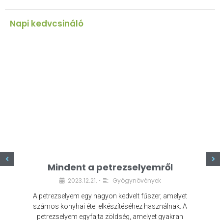
Napi kedvcsináló
z
Mindent a petrezselyemről
2023.12.21.
Gyógynövények
•
A petrezselyem egy nagyon kedvelt fűszer, amelyet
számos konyhai étel elkészítéséhez használnak. A
petrezselyem egyfajta zöldség, amelyet gyakran