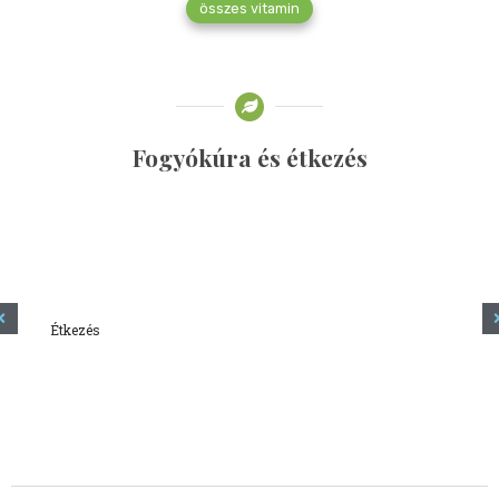
összes vitamin
Fogyókúra és étkezés
Étkezés
Minden amit tudni szeretnél a kefírről
2023.12.21.