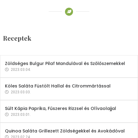
Receptek
Brokkoli- és Kukoricakrémleves
Tojásfehérjével
Receptek
2023.03.06.
Zöldséges Bulgur Pilaf Mandulával és Szőlőszemekkel
2023.03.04.
Köles Saláta Füstölt Hallal és Citrommártással
2023.03.03.
Sült Kápia Paprika, Fűszeres Rizzsel és Olívaolajjal
2023.03.01.
Quinoa Saláta Grillezett Zöldségekkel és Avokádóval
2023.02.24.