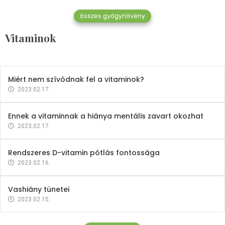
összes gyógynövény
Mindent a B-12 vitaminról
Vitaminok
2023.02.27.
Miért nem szívódnak fel a vitaminok?
2023.02.17.
Ennek a vitaminnak a hiánya mentális zavart okozhat
2023.02.17.
Rendszeres D-vitamin pótlás fontossága
2023.02.16.
Vashiány tünetei
2023.02.15.