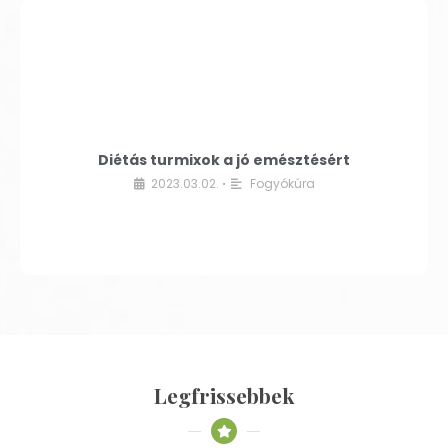
Diétás turmixok a jó emésztésért
2023.03.02.
Fogyókúra
•
Legfrissebbek