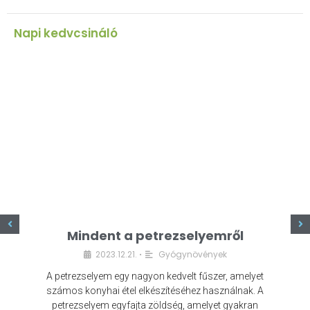
Napi kedvcsináló
z
Mindent a petrezselyemről
2023.12.21.
Gyógynövények
•
A petrezselyem egy nagyon kedvelt fűszer, amelyet
számos konyhai étel elkészítéséhez használnak. A
petrezselyem egyfajta zöldség, amelyet gyakran