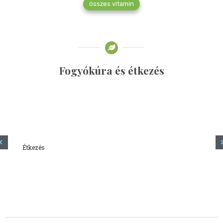
összes vitamin
Fogyókúra és étkezés
Étkezés
Minden amit tudni szeretnél a kefírről
2023.12.21.