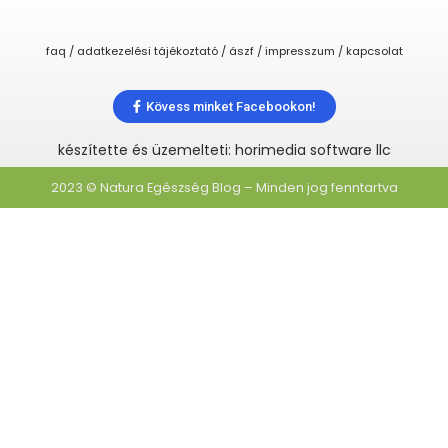
faq / adatkezelési tájékoztató / ászf / impresszum / kapcsolat
Kövess minket Facebookon!
készítette és üzemelteti: horimedia software llc
2023 © Natura Egészség Blog – Minden jog fenntartva