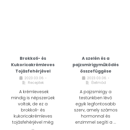
Brokkoli- és
A szelén és a
Kukoricakrémleves
pajzsmirigyműködés
Tojásfehérjével
összefüggése
2023.03.06.
2023.03.06.
•
•
Receptek
Életmód
A krémlevesek
A pajzsmirigy a
mindig is népszerűek
testünkben lévő
voltak, de ez a
egyik legfontosabb
brokkoli- és
szerv, amely számos
kukoricakrémleves
hormonnal és
tojásfehérjével még
enzimmel segíti a …
…