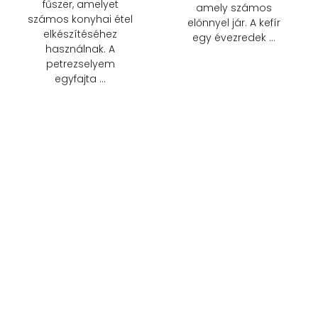
fűszer, amelyet
amely számos
számos konyhai étel
előnnyel jár. A kefír
elkészítéséhez
egy évezredek …
használnak. A
petrezselyem
egyfajta …