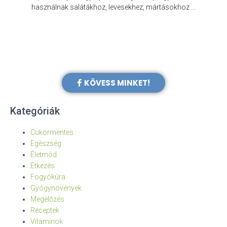
e
használnak salátákhoz, levesekhez, mártásokhoz …
KÖVESS MINKET!
Kategóriák
Cukormentes
Egészség
Életmód
Étkezés
Fogyókúra
Gyógynövények
Megelőzés
Receptek
Vitaminok