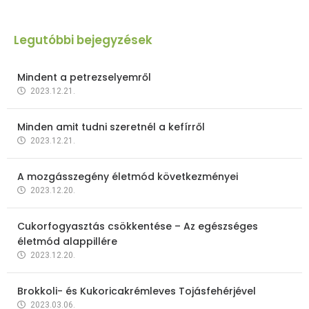
Legutóbbi bejegyzések
Mindent a petrezselyemről
2023.12.21.
Minden amit tudni szeretnél a kefírről
2023.12.21.
A mozgásszegény életmód következményei
2023.12.20.
Cukorfogyasztás csökkentése – Az egészséges
életmód alappillére
2023.12.20.
Brokkoli- és Kukoricakrémleves Tojásfehérjével
2023.03.06.