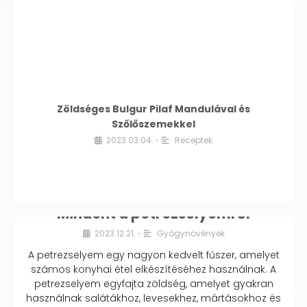
Zöldséges Bulgur Pilaf Mandulával és
Szőlőszemekkel
2023.03.04.
Receptek
•
Mindent a petrezselyemről
2023.12.21.
Gyógynövények
•
A petrezselyem egy nagyon kedvelt fűszer, amelyet
számos konyhai étel elkészítéséhez használnak. A
petrezselyem egyfajta zöldség, amelyet gyakran
használnak salátákhoz, levesekhez, mártásokhoz és