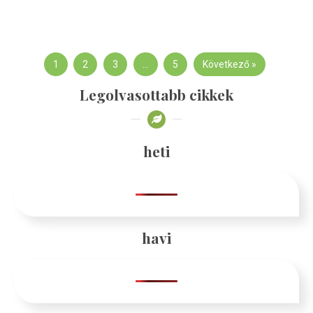
1
2
3
…
5
Következő »
Legolvasottabb cikkek
heti
havi