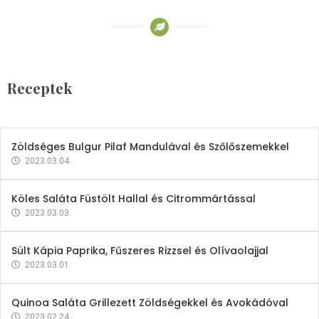
Receptek
Brokkoli- és Kukoricakrémleves
Tojásfehérjével
Receptek
2023.03.06.
Zöldséges Bulgur Pilaf Mandulával és Szőlőszemekkel
2023.03.04.
Köles Saláta Füstölt Hallal és Citrommártással
2023.03.03.
Sült Kápia Paprika, Fűszeres Rizzsel és Olívaolajjal
2023.03.01.
Quinoa Saláta Grillezett Zöldségekkel és Avokádóval
2023.02.24.