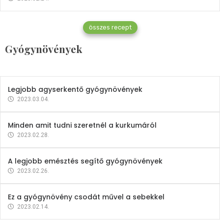
Gyógynövények
összes recept
Mindent a petrezselyemről
Gyógynövények
2023.12.21.
Legjobb agyserkentő gyógynövények
2023.03.04.
Minden amit tudni szeretnél a kurkumáról
2023.02.28.
A legjobb emésztés segítő gyógynövények
2023.02.26.
Ez a gyógynövény csodát művel a sebekkel
2023.02.14.
Vitaminok