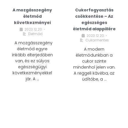
A mozgásszegény
Cukorfogyasztás
életmód
csökkentése – Az
következményei
egészséges
életmód alappillére
2023.12.20.
•
Életmód
2023.12.20.
•
Cukormentes
A mozgásszegény
életmód egyre
A modern
inkább elterjedőben
életmódunkban a
van, és ez súlyos
cukor szinte
egészségügyi
mindenhol jelen van.
következményekkel
A reggeli kávéba, az
jár. A …
üdítőbe, a …