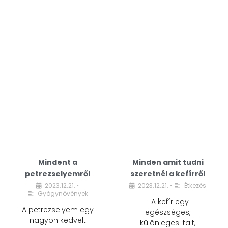
Mindent a
Minden amit tudni
petrezselyemről
szeretnél a kefírről
2023.12.21.
2023.12.21.
Étkezés
•
•
Gyógynövények
A kefír egy
A petrezselyem egy
egészséges,
nagyon kedvelt
különleges italt,