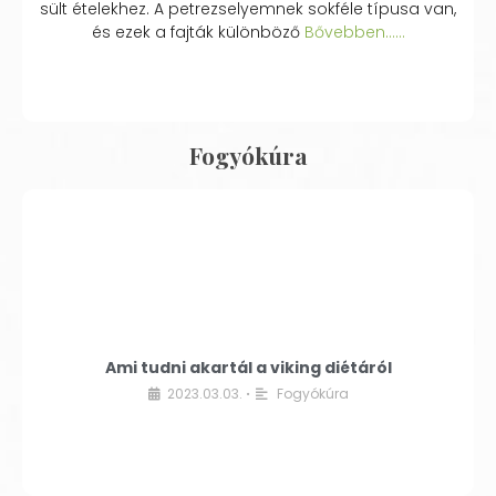
sült ételekhez. A petrezselyemnek sokféle típusa van,
és ezek a fajták különböző
Bővebben...…
Fogyókúra
Ami tudni akartál a viking diétáról
2023.03.03.
Fogyókúra
•