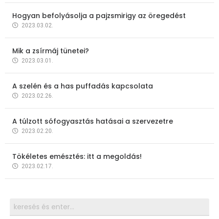
Hogyan befolyásolja a pajzsmirigy az öregedést
2023.03.02.
Mik a zsírmáj tünetei?
2023.03.01.
A szelén és a has puffadás kapcsolata
2023.02.26.
A túlzott sófogyasztás hatásai a szervezetre
2023.02.20.
Tökéletes emésztés: itt a megoldás!
2023.02.17.