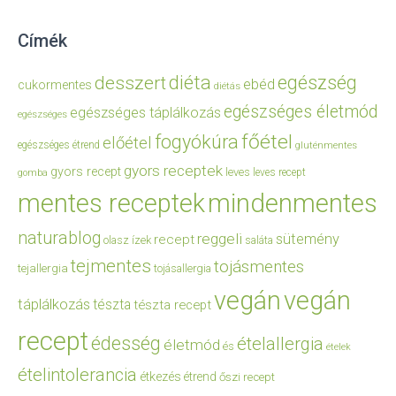
Címék
diéta
egészség
desszert
ebéd
cukormentes
diétás
egészséges életmód
egészséges táplálkozás
egészséges
főétel
fogyókúra
előétel
egészséges étrend
gluténmentes
gyors receptek
gyors recept
leves
leves recept
gomba
mentes receptek
mindenmentes
naturablog
reggeli
sütemény
recept
olasz ízek
saláta
tejmentes
tojásmentes
tejallergia
tojásallergia
vegán
vegán
táplálkozás
tészta
tészta recept
recept
édesség
ételallergia
életmód
és
ételek
ételintolerancia
étkezés
étrend
őszi recept