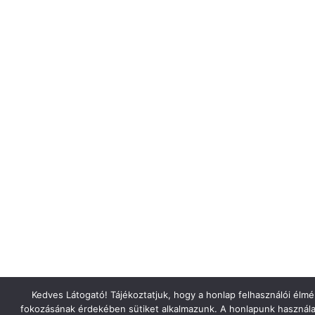
Kedves Látogató! Tájékoztatjuk, hogy a honlap felhasználói élm
fokozásának érdekében sütiket alkalmazunk. A honlapunk használa