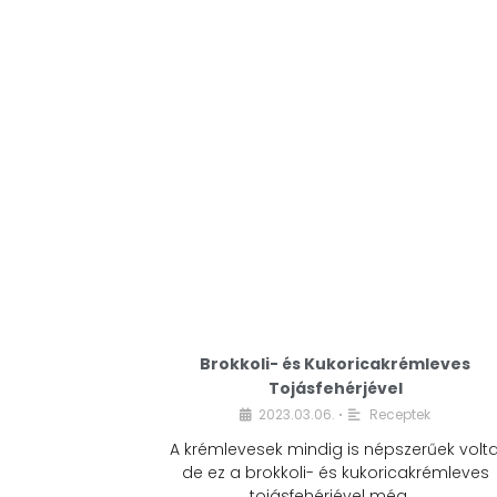
Brokkoli- és Kukoricakrémleves
Tojásfehérjével
2023.03.06.
Receptek
•
A krémlevesek mindig is népszerűek volta
de ez a brokkoli- és kukoricakrémleves
tojásfehérjével még …