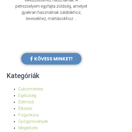
elkészítéséhez használnak. A
évezredek óta f
petrezselyem egyfajta zöldség, amelyet
legkülönb
gyakran használnak salátákhoz,
levesekhez, mártásokhoz …
KÖVESS MINKET!
Kategóriák
Cukormentes
Egészség
Életmód
Étkezés
Fogyókúra
Gyógynövények
Megelőzés