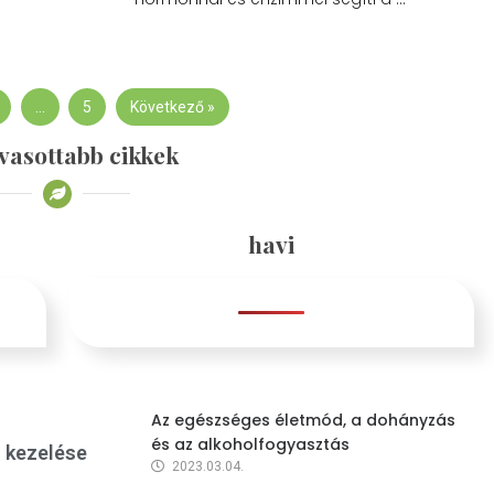
…
5
Következő »
vasottabb cikkek
havi
Az egészséges életmód, a dohányzás
és az alkoholfogyasztás
s kezelése
2023.03.04.