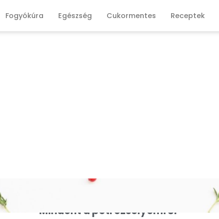
Fogyókúra
Egészség
Cukormentes
Receptek
Mindent a petrezselyemről