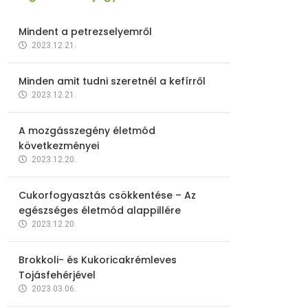
Mindent a petrezselyemről
2023.12.21.
Minden amit tudni szeretnél a kefírről
2023.12.21.
A mozgásszegény életmód
következményei
2023.12.20.
Cukorfogyasztás csökkentése – Az
egészséges életmód alappillére
2023.12.20.
Brokkoli- és Kukoricakrémleves
Tojásfehérjével
2023.03.06.