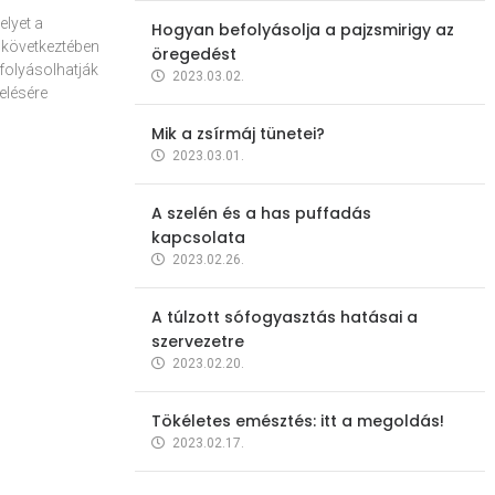
elyet a
Hogyan befolyásolja a pajzsmirigy az
 következtében
öregedést
folyásolhatják
2023.03.02.
elésére
Mik a zsírmáj tünetei?
2023.03.01.
A szelén és a has puffadás
kapcsolata
2023.02.26.
A túlzott sófogyasztás hatásai a
szervezetre
2023.02.20.
Tökéletes emésztés: itt a megoldás!
2023.02.17.