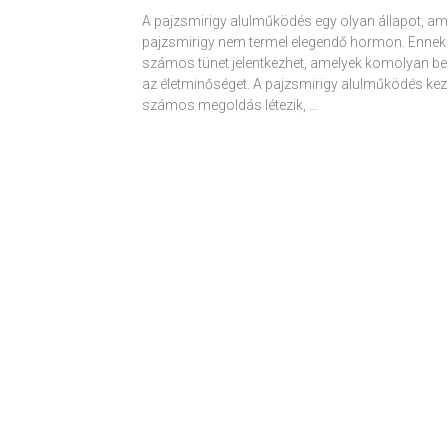
A pajzsmirigy alulműködés egy olyan állapot, am
pajzsmirigy nem termel elegendő hormon. Ennek
számos tünet jelentkezhet, amelyek komolyan be
az életminőséget. A pajzsmirigy alulműködés kez
számos megoldás létezik, …
Receptek