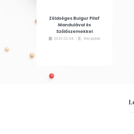
Zöldséges Bulgur Pilaf
Mandulával és
Szőlőszemekkel
2023.03.04.
Receptek
•
L