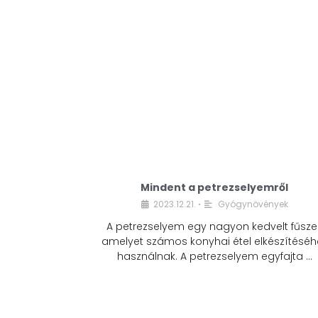
Mindent a petrezselyemről
2023.12.21.
Gyógynövények
•
A petrezselyem egy nagyon kedvelt fűszer
amelyet számos konyhai étel elkészítéséh
használnak. A petrezselyem egyfajta …