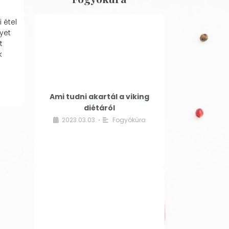
 étel
yet
t
k
Ami tudni akartál a viking
diétáról
2023.03.03.
Fogyókúra
•