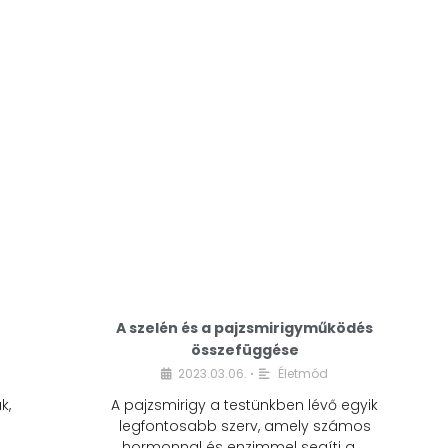
A modern életmódunkban a cukor szinte
mindenhol jelen van. A reggeli kávéba, az
üdítőbe, a desszertekbe és még sok más
élelmiszerbe is …
A szelén és a pajzsmirigyműködés
összefüggése
2023.03.06.
Életmód
•
k,
A pajzsmirigy a testünkben lévő egyik
legfontosabb szerv, amely számos
hormonnal és enzimmel segíti a …