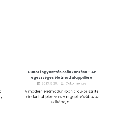
Cukorfogyasztás csökkentése – Az
egészséges életmód alappillére
Cukorfogyasztás
2023.12.20.
Cukormentes
•
csökkentése – Az
b
A modern életmódunkban a cukor szinte
egészséges életmód
yi
mindenhol jelen van. A reggeli kávéba, az
alappillére
üdítőbe, a …
2023.12.20.
Cukormentes
•