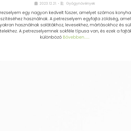
2023.12.21.
Gyógynövények
•
rezselyem egy nagyon kedvelt fűszer, amelyet számos konyhai
észítéséhez használnak. A petrezselyem egyfajta zöldség, amel
yakran használnak salátákhoz, levesekhez, mártásokhoz és sül
telekhez. A petrezselyemnek sokféle típusa van, és ezek a fajtá
különböző
Bővebben...…