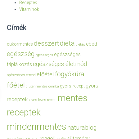
Receptek
Vitaminok
Címék
diéta
desszert
ebéd
cukormentes
diétás
egészség
egészséges
egészséges
egészséges életmód
táplálkozás
fogyókúra
előétel
egészséges étrend
főétel
gyors
gyors recept
gluténmentes
gomba
mentes
receptek
leves
leves recept
receptek
mindenmentes
naturablog
reggeli
sütemény
recept
olasz ízek