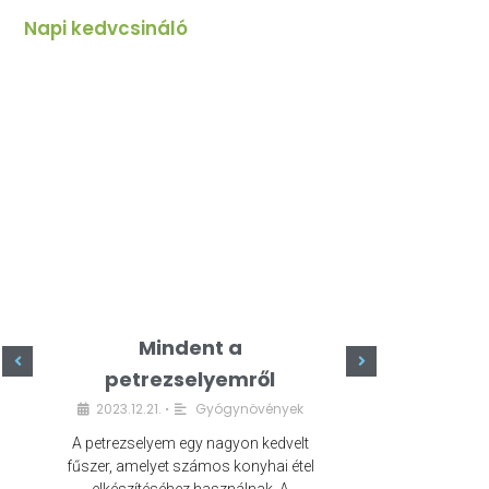
Napi kedvcsináló
Mindent a
Minde
petrezselyemről
szeret
2023.12.21.
Gyógynövények
2023.
•
A petrezselyem egy nagyon kedvelt
A kefír egy egé
fűszer, amelyet számos konyhai étel
amely számos e