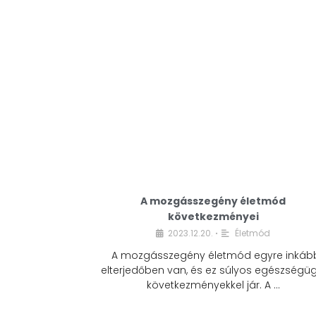
A mozgásszegény életmód
következményei
2023.12.20.
Életmód
•
A mozgásszegény életmód egyre inkáb
elterjedőben van, és ez súlyos egészségüg
következményekkel jár. A …