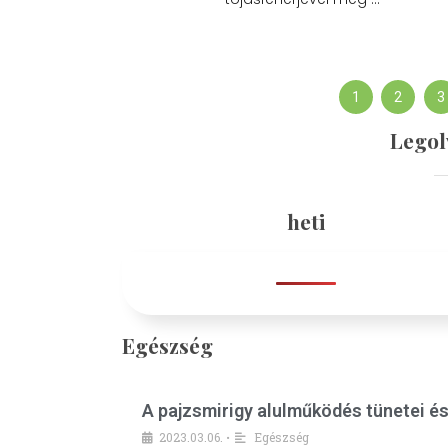
1
2
3
Legol
heti
Egészség
A pajzsmirigy alulműködés tünetei é
2023.03.06.
Egészség
•