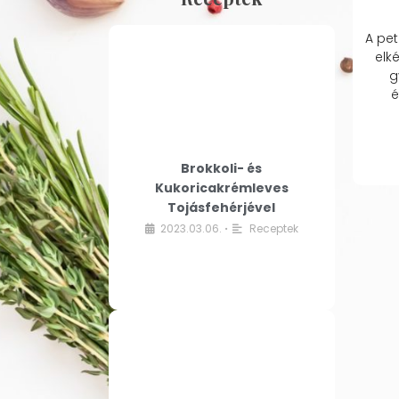
A pet
elk
g
é
Brokkoli- és
Kukoricakrémleves
Tojásfehérjével
2023.03.06.
Receptek
•