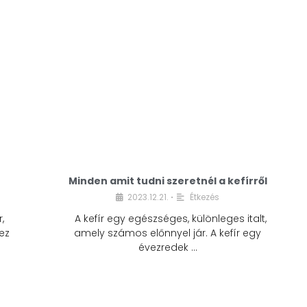
Minden amit tudni szeretnél a kefírről
2023.12.21.
Étkezés
•
,
A kefír egy egészséges, különleges italt,
ez
amely számos előnnyel jár. A kefír egy
évezredek …