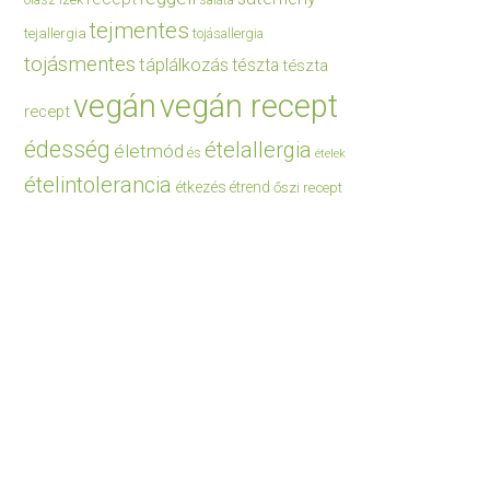
saláta
tejmentes
tejallergia
tojásallergia
tojásmentes
táplálkozás
tészta
tészta
vegán
vegán recept
recept
édesség
ételallergia
életmód
és
ételek
ételintolerancia
étkezés
étrend
őszi recept